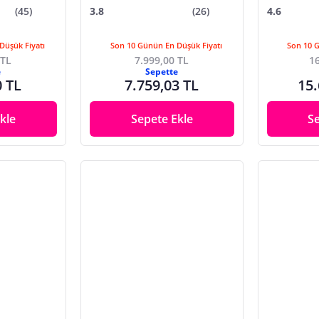
(45)
3.8
(26)
4.6
Düşük Fiyatı
Son 10 Günün En Düşük Fiyatı
Son 10 
 TL
7.999,00 TL
16
e
Sepette
0 TL
7.759,03 TL
15.
kle
Sepete Ekle
S