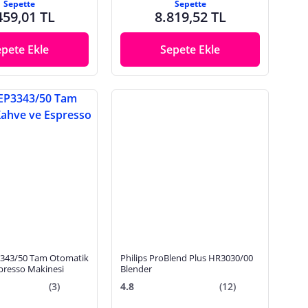
Sepette
Sepette
459,01 TL
8.819,52 TL
epete Ekle
Sepete Ekle
3343/50 Tam Otomatik
Philips ProBlend Plus HR3030/00
presso Makinesi
Blender
(3)
4.8
(12)