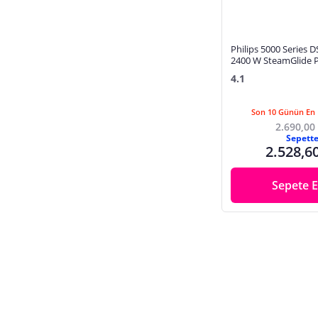
Kahve Makineleri
Kazanlı Ütü
Kettle, Su Isıtıcılar
Philips 5000 Series 
2400 W SteamGlide P
Kırkma Makinesi, Aksesuar
Buharlı Ütü
4.1
Klavye
Klavye Mouse Seti
Son 10 Günün En 
2.690,00
Kulak, Burun Makası
Sepett
2.528,6
Kulaklık
Küçük Mutfak Aletleri Çeyiz Seti
Sepete E
Led Ampul
Led Şerit
Ledli Lambalar
Masa Lambası
Meyve Sıkacağı
Mikserler