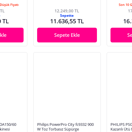
Düşük Fiyatı
Son 10 
 TL
12.249,00 TL
17
e
Sepette
0 TL
11.636,55 TL
16.
kle
Sepete Ekle
S
HDA150/60
Philips PowerPro City fc9332 900
PHILIPS PS
kinesi
W Toz Torbasız Süpürge
Kazanlı Ütü