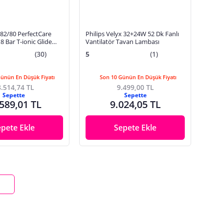
682/80 PerfectCare
Philips Velyx 32+24W 52 Dk Fanlı
8 Bar T-ionic Glide
Vantilatör Tavan Lambası
uharlı 2700 W Buhar
(30)
5
(1)
Günün En Düşük Fiyatı
Son 10 Günün En Düşük Fiyatı
.514,74 TL
9.499,00 TL
Sepette
Sepette
589,01 TL
9.024,05 TL
epete Ekle
Sepete Ekle