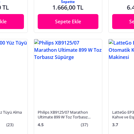
e
Sepette
0 TL
1.666,00 TL
6.
kle
Sepete Ekle
S
üz Tüyü Alma
Philips XB9125/07 Marathon
LatteGo EP
Ultimate 899 W Toz Torbasız
Kahve ve Es
Süpürge
(23)
4.5
(37)
3.7