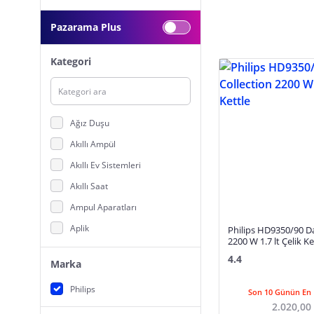
Pazarama Plus
Kategori
Ağız Duşu
Akıllı Ampül
Akıllı Ev Sistemleri
Akıllı Saat
Ampul Aparatları
Aplik
Philips HD9350/90 Da
2200 W 1.7 lt Çelik Ke
Araç Şarjı
4.4
Marka
Armatür
Philips
Avize, Sarkıt
Son 10 Günün En 
2.020,00
Aydınlatma Aksesuarları