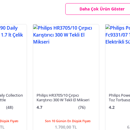
Daha Çok Ürün Göster
ily Collection
Philips HR3705/10 Çırpıcı
Philips Pow
ttle
Karıştırıcı 300 W Tekli El Mikseri
Toz Torbasız
(48)
4.7
(76)
4.2
Düşük Fiyatı
Son 10 Günün En Düşük Fiyatı
 TL
1.700,00 TL
6