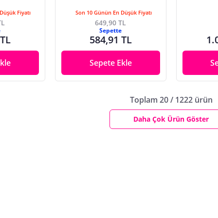
Düşük Fiyatı
Son 10 Günün En Düşük Fiyatı
TL
649,90 TL
e
Sepette
 TL
584,91 TL
1.
kle
Sepete Ekle
S
Toplam 20 / 1222 ürün
Daha Çok Ürün Göster