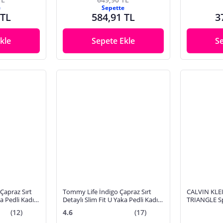
e
Sepette
 TL
584,91 TL
3
kle
Sepete Ekle
S
Çapraz Sırt
Tommy Life İndigo Çapraz Sırt
CALVIN KLE
ka Pedli Kadın
Detaylı Slim Fit U Yaka Pedli Kadın
TRIANGLE Sp
 | L
Spor Büstiyer - 97121 | M
(12)
4.6
(17)