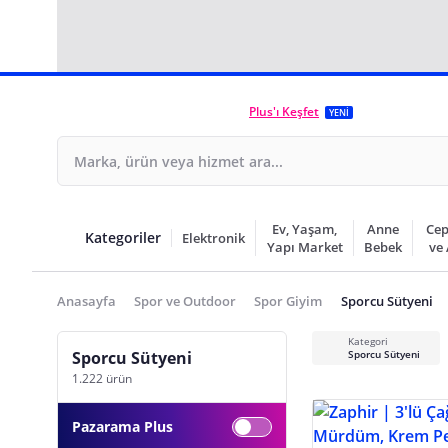
Plus'ı Keşfet
YENİ
Ev, Yaşam,
Anne
Cep
Kategoriler
Elektronik
Yapı Market
Bebek
ve
Anasayfa
Spor ve Outdoor
Spor Giyim
Sporcu Sütyeni
Kategori
Sporcu Sütyeni
Sporcu Sütyeni
1.222 ürün
Pazarama Plus