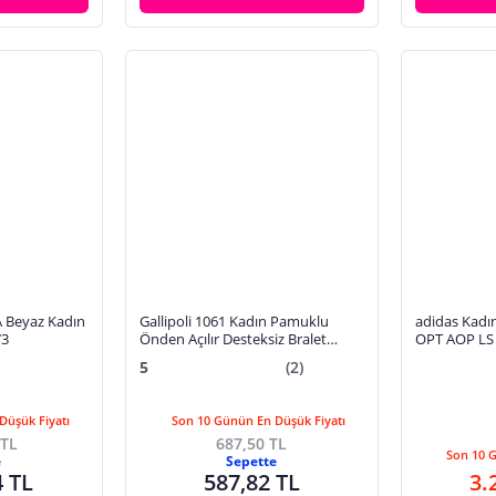
 Beyaz Kadın
Gallipoli 1061 Kadın Pamuklu
adidas Kadın Mor Spor
73
Önden Açılır Desteksiz Bralet
OPT AOP LS
Sporcu Medikal Sütyen
5
(2)
Düşük Fiyatı
Son 10 Günün En Düşük Fiyatı
 TL
687,50 TL
Son 10 
e
Sepette
4 TL
587,82 TL
3.