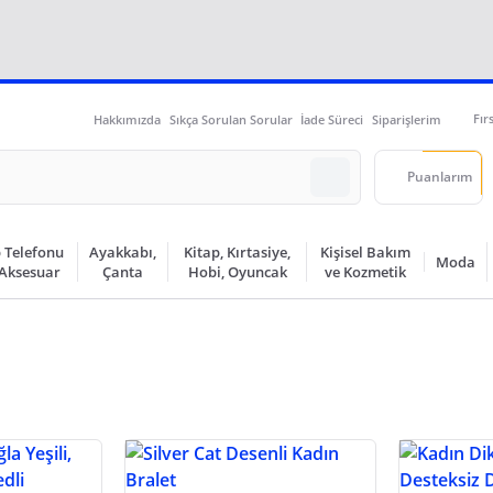
Fır
Hakkımızda
Sıkça Sorulan Sorular
İade Süreci
Siparişlerim
Puanlarım
 Telefonu
Ayakkabı,
Kitap, Kırtasiye,
Kişisel Bakım
Moda
 Aksesuar
Çanta
Hobi, Oyuncak
ve Kozmetik