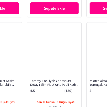
kle
Sepete Ekle
S
azer Kesim
Tommy Life Siyah Çapraz Sırt
Miorre Ultra
lanabilir
Detaylı Slim Fit U Yaka Pedli Kadın
Yumuşak Ka
or Sütyen
Spor Büstiyer - 97121 | M
4.5
(130)
5
Düşük Fiyatı
Son 10 Günün En Düşük Fiyatı
TL
649,90 TL