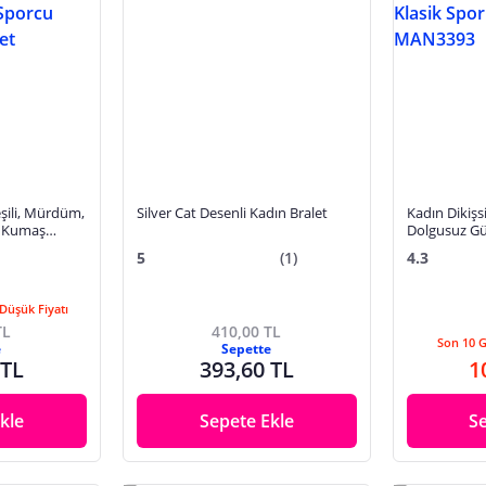
eşili, Mürdüm,
Silver Cat Desenli Kadın Bralet
Kadın Dikişs
e Kumaş
Dolgusuz Gü
m Atlet
Sütyeni (33
5
(1)
4.3
Düşük Fiyatı
TL
410,00 TL
Son 10 
e
Sepette
 TL
393,60 TL
1
kle
Sepete Ekle
S