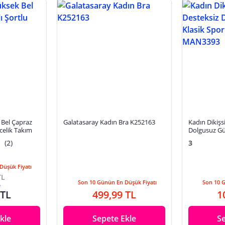
 Bel Çapraz
Galatasaray Kadın Bra K252163
Kadın Dikişs
ecelik Takım
Dolgusuz Gü
Sütyeni (33
(2)
3
Düşük Fiyatı
TL
Son 10 Günün En Düşük Fiyatı
Son 10 
e
 TL
499,99 TL
1
kle
Sepete Ekle
S