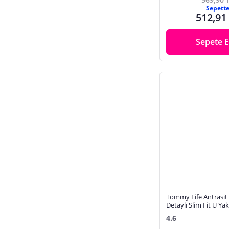
Sepett
512,91
Sepete E
Tommy Life Antrasit 
Detaylı Slim Fit U Ya
Spor Büstiyer - 97121
4.6