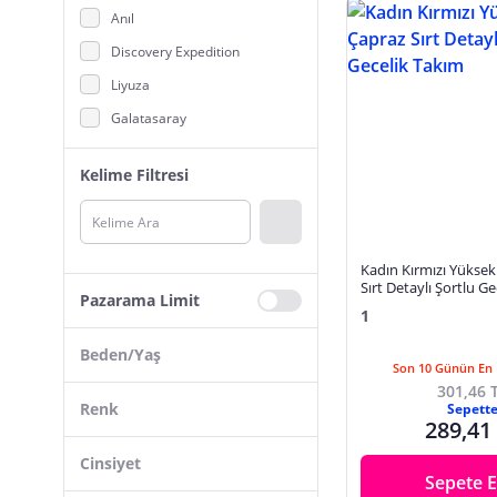
Anıl
Discovery Expedition
Liyuza
Galatasaray
DeFacto
Kelime Filtresi
adidas
Gallipoli
B.K.M
Kadın Kırmızı Yüksek
Caelia
Sırt Detaylı Şortlu G
Pazarama Limit
1
TOMMYLIFE
Miorre
Beden/Yaş
Son 10 Günün En 
Casall
301,46 
Renk
Sepett
Calvin Klein
289,41
Joma
S
Cinsiyet
Sepete E
Koton
M