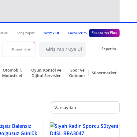
Pazarama Plus
satlar
Satış Yapın!
Destek Ol
Favorilerim
Giriş Yap / Üye Ol
Sepetim
Kuponlarım
Otomobil,
Oyun, Konsol ve
Spor ve
Süpermarket
Motosiklet
Dijital Servisler
Outdoor
Varsayılan