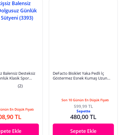
iz Balensiz Desteksiz
DeFacto Bisiklet Yaka Pedli İç
nlük Klasik Spor
Göstermez Esnek Kumaş Uzun
93) MAN3393
Sporcu Sütyeni
(2)
F4944AX25AUBK81
Son 10 Günün En Düşük Fiyatı
599,99 TL
Günün En Düşük Fiyatı
Sepette
08,90 TL
480,00 TL
epete Ekle
Sepete Ekle