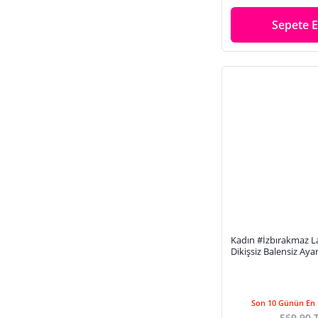
Sepete E
Kadın #İzbırakmaz L
Dikişsiz Balensiz Ayar
Pedli Toparlayıcı Sp
Son 10 Günün En 
569,90 