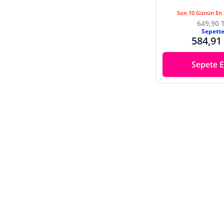
Son 10 Günün En 
649,90 
Sepett
584,91
Sepete E