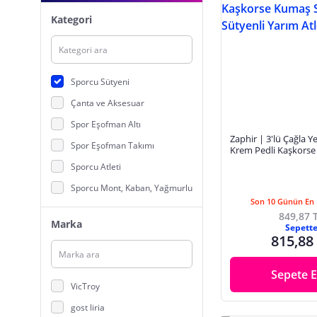
Kategori
Sporcu Sütyeni
Çanta ve Aksesuar
Spor Eşofman Altı
Zaphir | 3'lü Çağla Y
Spor Eşofman Takımı
Krem Pedli Kaşkors
Sporcu Sütyenli Yarı
Sporcu Atleti
Sporcu Mont, Kaban, Yağmurluk
Son 10 Günün En 
Sporcu Sweatshirt
849,87 
Marka
Sepett
Sporcu Şort
815,88
Sporcu Taytı
Sporcu Tişört
Sepete E
VicTroy
Taraftar Ürünleri
gost liria