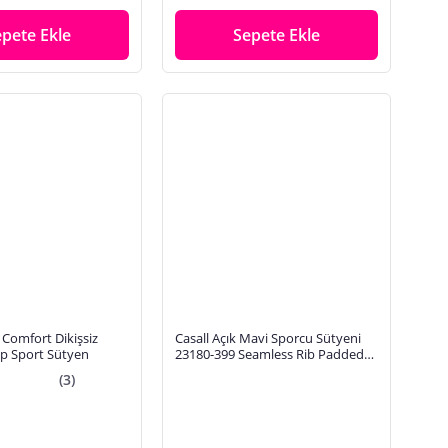
epete Ekle
Sepete Ekle
 Comfort Dikişsiz
Casall Açık Mavi Sporcu Sütyeni
p Sport Sütyen
23180-399 Seamless Rib Padded
Sport
(3)