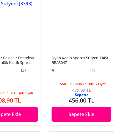
iz Balensiz Desteksiz
Siyah Kadın Sporcu Sütyeni D4SL-
nlük Klasik Spor
BRA3047
93) MAN3393
(3)
4
(1)
Son 10 Günün En Düşük Fiyatı
479,99 TL
Günün En Düşük Fiyatı
Sepette
08,90 TL
456,00 TL
epete Ekle
Sepete Ekle