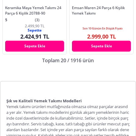
Keramika Maya Yemek Takımı 24
Emsan Maren 24 Parça 6 Kişilik
Parça 6 Kişilik 20788-90
Yemek Takımı
5
(3)
2.499,90 TL
Son 10 Günün En Düşük Fiyatı
Sepette
2.424,91 TL
2.999,00 TL
Sepete Ekle
Sepete Ekle
Toplam 20 / 1916 ürün
Şık ve Kaliteli Yemek Takımı Modelleri
Yemek takımı ürünleri mutfağınızda olmazsa olmaz parçalar arasınd
a yer alır.
Yemek takımı
modellerini günlük akşam yemeklerinin haric
inde özel davetlerinizde de kullanabilirsiniz. Setler, içinde birçok parç
ayı barındırır. Servis tabağı, kase, tatlı tabağı gibi ürünler mevcut parç
alardan bazılarıdır. Set içinde yer alan parça sayıları farklı olarak dene
yiminize sunulur. Kalabalık aileler için çok parçalı setler tercih edilirke