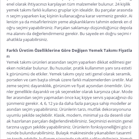
enel olarak ihtiyacınızı karşılayan tüm malzemeler bulunur.
24 kişilik
yemek takımı
farklı kullanıcı gruplar için idealdir. Bu parçalar arasında
n seçim yaparken kaç kişinin kullanacağına karar vermeniz gerekir. Ai
lenizin ya da misafirlerinizin yeme alışkanlıklarını tahmin ederek en d
oğru seçimi yapabilirsiniz. Parçaları saklamayı düşündüğünüz depola
ma alanını da değerlendirmeniz gerekir. Bu sayede en doğru seçimi r
ahatlıkla yapabilirsiniz.
Farklı Üretim Özelliklerine Göre Değişen Yemek Takımı Fiyatla
rı
Yemek takımı ürünleri arasından seçim yaparken dikkat edilmesi ger
eken noktalar bulunur. Bu hususlar, pratik kullanımın yanı sıra esteti
k görünümü de etkiler.
Yemek takımı çeyiz seti
genel olarak seramik,
porselen ve cam başta olmak üzere farklı malzemelerden üretilir. Mal
zeme seçimi; dayanıklılık, görünüm ve fiyat açısından önemlidir. Ürü
nler genellikle dayanıklı ve şık seçenekler olarak karşınıza çıkar. Mode
ller arasından seçim yapmadan önce kaç kişiye servis yapacağınızı dü
şünmeniz gerekir. 4, 6, 12 ya da daha fazla parçaya sahip modeller ar
asından seçim yapabilirsiniz. Ürünlerin tarzı, mutfak dekorasyonuna
uyumlu şekilde seçilebilir. Klasik, modern, minimal ya da desenli olar
ak hazırlanan parçaları değerlendirebilirsiniz. Seçiminizi evinizin genel
tarzına uygun şekilde yapabilirsiniz. Ürünlerin fonksiyonelliğini göz ö
nünde bulundurabilirsiniz. Bulaşık makinesinde yıkanabilen tasarıml
arı tercih edebilir, kullanım sürecinde rahatlık sağlayabilirsiniz.
Yemek