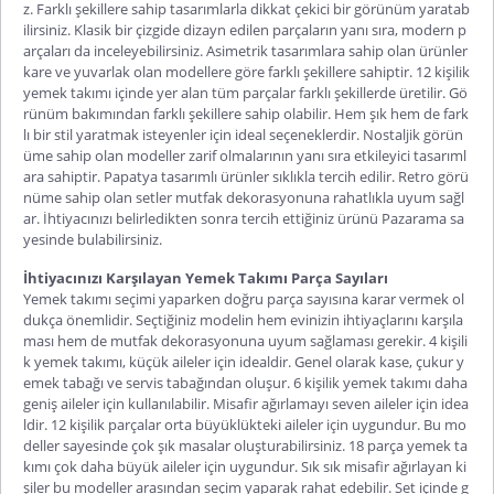
z. Farklı şekillere sahip tasarımlarla dikkat çekici bir görünüm yaratab
ilirsiniz. Klasik bir çizgide dizayn edilen parçaların yanı sıra, modern p
arçaları da inceleyebilirsiniz. Asimetrik tasarımlara sahip olan ürünler
kare ve yuvarlak olan modellere göre farklı şekillere sahiptir.
12 kişilik
yemek takımı
içinde yer alan tüm parçalar farklı şekillerde üretilir. Gö
rünüm bakımından farklı şekillere sahip olabilir. Hem şık hem de fark
lı bir stil yaratmak isteyenler için ideal seçeneklerdir. Nostaljik görün
üme sahip olan modeller zarif olmalarının yanı sıra etkileyici tasarıml
ara sahiptir. Papatya tasarımlı ürünler sıklıkla tercih edilir. Retro görü
nüme sahip olan setler mutfak dekorasyonuna rahatlıkla uyum sağl
ar. İhtiyacınızı belirledikten sonra tercih ettiğiniz ürünü Pazarama sa
yesinde bulabilirsiniz.
İhtiyacınızı Karşılayan Yemek Takımı Parça Sayıları
Yemek takımı seçimi yaparken doğru parça sayısına karar vermek ol
dukça önemlidir. Seçtiğiniz modelin hem evinizin ihtiyaçlarını karşıla
ması hem de mutfak dekorasyonuna uyum sağlaması gerekir. 4 kişili
k yemek takımı, küçük aileler için idealdir. Genel olarak kase, çukur y
emek tabağı ve servis tabağından oluşur.
6 kişilik yemek takımı
daha
geniş aileler için kullanılabilir. Misafir ağırlamayı seven aileler için idea
ldir. 12 kişilik parçalar orta büyüklükteki aileler için uygundur. Bu mo
deller sayesinde çok şık masalar oluşturabilirsiniz.
18 parça yemek ta
kımı
çok daha büyük aileler için uygundur. Sık sık misafir ağırlayan ki
şiler bu modeller arasından seçim yaparak rahat edebilir. Set içinde g