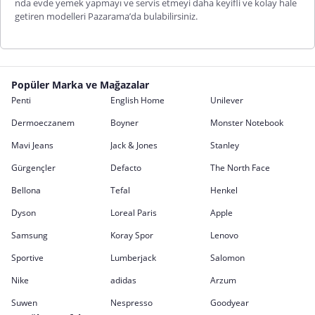
nda evde yemek yapmayı ve servis etmeyi daha keyifli ve kolay hale
getiren modelleri Pazarama’da bulabilirsiniz.
Popüler Marka ve Mağazalar
Penti
English Home
Unilever
Dermoeczanem
Boyner
Monster Notebook
Mavi Jeans
Jack & Jones
Stanley
Gürgençler
Defacto
The North Face
Bellona
Tefal
Henkel
Dyson
Loreal Paris
Apple
Samsung
Koray Spor
Lenovo
Sportive
Lumberjack
Salomon
Nike
adidas
Arzum
Suwen
Nespresso
Goodyear