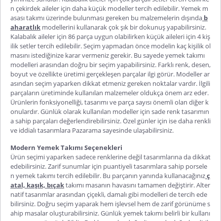
n çekirdek aileler için daha küçük modeller tercih edilebilir.
Yemek m
asası takımı
üzerinde bulunması gereken bu malzemelerin dışında
b
aharatlık
modellerini kullanarak çok şık bir dokunuş yapabilirsiniz.
Kalabalık aileler için 86 parça uygun olabilirken küçük aileleri için 4 kiş
ilik setler tercih edilebilir. Seçim yapmadan önce modelin kaç kişilik ol
masını istediğinize karar vermeniz gerekir. Bu sayede
yemek takımı
modelleri
arasından doğru bir seçim yapabilirsiniz. Farklı renk, desen,
boyut ve özellikte üretimi gerçekleşen parçalar ilgi görür. Modeller ar
asından seçim yaparken dikkat etmeniz gereken noktalar vardır. İlgili
parçaların üretiminde kullanılan malzemeler oldukça önem arz eder.
Ürünlerin fonksiyonelliği, tasarımı ve parça sayısı önemli olan diğer k
onulardır. Günlük olarak kullanılan modeller için sade renk tasarımın
a sahip parçaları değerlendirebilirsiniz. Özel günler için ise daha renkli
ve iddialı tasarımlara Pazarama sayesinde ulaşabilirsiniz.
Modern Yemek Takımı Seçenekleri
Ürün seçimi yaparken sadece renklerine değil tasarımlarına da dikkat
edebilirsiniz. Zarif sunumlar için puantiyeli tasarımlara sahip
porsele
n yemek takımı
tercih edilebilir. Bu parçanın yanında kullanacağınız
ç
atal, kaşık, bıçak
takımı masanın havasını tamamen değiştirir. Alter
natif tasarımlar arasından çiçekli, damalı gibi modelleri de tercih ede
bilirsiniz. Doğru seçim yaparak hem işlevsel hem de zarif görünüme s
ahip masalar oluşturabilirsiniz.
Günlük yemek takımı
belirli bir kullanı