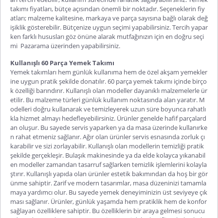
takımı fiyatları
, bütçe açısından önemli bir noktadır. Seçeneklerin fiy
atları; malzeme kalitesine, markaya ve parça sayısına bağlı olarak değ
işiklik gösterebilir. Bütçenize uygun seçimi yapabilirsiniz. Tercih yapar
ken farklı hususları göz önüne alarak mutfağınızın için en doğru seçi
mi
Pazarama üzerinden yapabilirsiniz.
Kullanışlı 60 Parça Yemek Takımı
Yemek takımları hem günlük kullanıma hem de özel akşam yemekler
ine uygun pratik şekilde donatılır.
60 parça yemek takımı
içinde birço
k özelliği barındırır. Kullanışlı olan modeller dayanıklı malzemelerle ür
etilir. Bu malzeme türleri günlük kullanım noktasında alan yaratır. M
odelleri doğru kullanarak ve temizleyerek uzun süre boyunca rahatlı
kla hizmet almayı hedefleyebilirsiniz. Ürünler genelde hafif parçalard
an oluşur. Bu sayede servis yaparken ya da masa üzerinde kullanırke
n rahat etmeniz sağlanır. Ağır olan ürünler servis esnasında zorluk çı
karabilir ve sizi zorlayabilir. Kullanışlı olan modellerin temizliği pratik
şekilde gerçekleşir. Bulaşık makinesinde ya da elde kolayca yıkanabil
en modeller zamandan tasarruf sağlarken temizlik işlemlerini kolayla
ştırır. Kullanışlı yapıda olan ürünler estetik bakımından da hoş bir gör
ünme sahiptir. Zarif ve modern tasarımlar, masa düzeninizi tamamla
maya yardımcı olur. Bu sayede yemek deneyiminizin üst seviyeye çık
ması sağlanır. Ürünler, günlük yaşamda hem pratiklik hem de konfor
sağlayan özelliklere sahiptir. Bu özelliklerin bir araya gelmesi sonucu