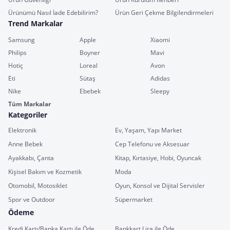
Ürünümü Nasıl İade Edebilirim?
Ürün Geri Çekme Bilgilendirmeleri
Trend Markalar
Samsung
Apple
Xiaomi
Philips
Boyner
Mavi
Hotiç
Loreal
Avon
Eti
Sütaş
Adidas
Nike
Ebebek
Sleepy
Tüm Markalar
Kategoriler
Elektronik
Ev, Yaşam, Yapı Market
Anne Bebek
Cep Telefonu ve Aksesuar
Ayakkabı, Çanta
Kitap, Kırtasiye, Hobi, Oyuncak
Kişisel Bakım ve Kozmetik
Moda
Otomobil, Motosiklet
Oyun, Konsol ve Dijital Servisler
Spor ve Outdoor
Süpermarket
Ödeme
Kredi Kartı/Banka Kartı ile Öde
Bankkart Lira ile Öde