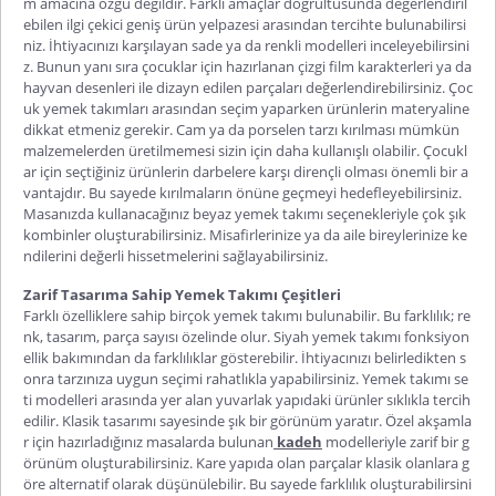
m amacına özgü değildir. Farklı amaçlar doğrultusunda değerlendiril
ebilen ilgi çekici geniş ürün yelpazesi arasından tercihte bulunabilirsi
niz. İhtiyacınızı karşılayan sade ya da renkli modelleri inceleyebilirsini
z. Bunun yanı sıra çocuklar için hazırlanan çizgi film karakterleri ya da
hayvan desenleri ile dizayn edilen parçaları değerlendirebilirsiniz. Çoc
uk yemek takımları arasından seçim yaparken ürünlerin materyaline
dikkat etmeniz gerekir. Cam ya da porselen tarzı kırılması mümkün
malzemelerden üretilmemesi sizin için daha kullanışlı olabilir. Çocukl
ar için seçtiğiniz ürünlerin darbelere karşı dirençli olması önemli bir a
vantajdır. Bu sayede kırılmaların önüne geçmeyi hedefleyebilirsiniz.
Masanızda kullanacağınız
beyaz yemek takımı
seçenekleriyle çok şık
kombinler oluşturabilirsiniz. Misafirlerinize ya da aile bireylerinize ke
ndilerini değerli hissetmelerini sağlayabilirsiniz.
Zarif Tasarıma Sahip Yemek Takımı Çeşitleri
Farklı özelliklere sahip birçok yemek takımı bulunabilir. Bu farklılık; re
nk, tasarım, parça sayısı özelinde olur.
Siyah yemek takımı
fonksiyon
ellik bakımından da farklılıklar gösterebilir. İhtiyacınızı belirledikten s
onra tarzınıza uygun seçimi rahatlıkla yapabilirsiniz.
Yemek takımı se
ti
modelleri arasında yer alan yuvarlak yapıdaki ürünler sıklıkla tercih
edilir. Klasik tasarımı sayesinde şık bir görünüm yaratır. Özel akşamla
r için hazırladığınız masalarda bulunan
kadeh
modelleriyle zarif bir g
örünüm oluşturabilirsiniz. Kare yapıda olan parçalar klasik olanlara g
öre alternatif olarak düşünülebilir. Bu sayede farklılık oluşturabilirsini