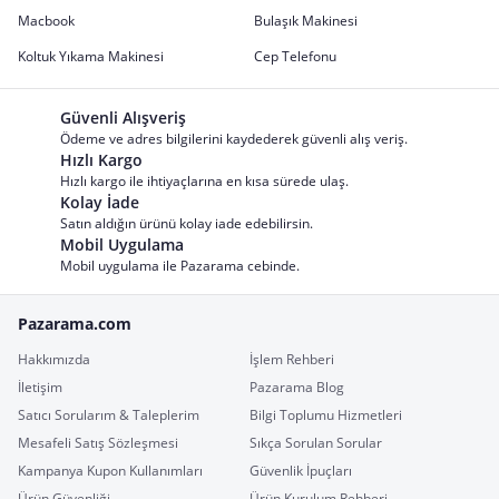
Macbook
Bulaşık Makinesi
Koltuk Yıkama Makinesi
Cep Telefonu
Güvenli Alışveriş
Ödeme ve adres bilgilerini kaydederek güvenli alış veriş.
Hızlı Kargo
Hızlı kargo ile ihtiyaçlarına en kısa sürede ulaş.
Kolay İade
Satın aldığın ürünü kolay iade edebilirsin.
Mobil Uygulama
Mobil uygulama ile Pazarama cebinde.
Pazarama.com
Hakkımızda
İşlem Rehberi
İletişim
Pazarama Blog
Satıcı Sorularım & Taleplerim
Bilgi Toplumu Hizmetleri
Mesafeli Satış Sözleşmesi
Sıkça Sorulan Sorular
Kampanya Kupon Kullanımları
Güvenlik İpuçları
Ürün Güvenliği
Ürün Kurulum Rehberi