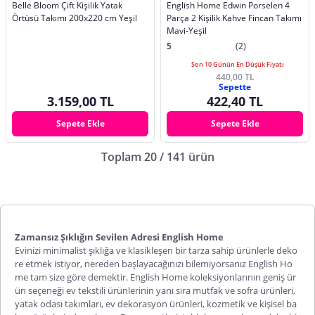
Belle Bloom Çift Kişilik Yatak
English Home Edwin Porselen 4
Örtüsü Takımı 200x220 cm Yeşil
Parça 2 Kişilik Kahve Fincan Takımı
Mavi-Yeşil
5
(2)
Son 10 Günün En Düşük Fiyatı
440,00 TL
Sepette
3.159,00 TL
422,40 TL
Sepete Ekle
Sepete Ekle
Toplam 20 / 141 ürün
Zamansız Şıklığın Sevilen Adresi English Home
Evinizi minimalist şıklığa ve klasikleşen bir tarza sahip ürünlerle deko
re etmek istiyor, nereden başlayacağınızı bilemiyorsanız English Ho
me tam size göre demektir. English Home koleksiyonlarının geniş ür
ün seçeneği ev tekstili ürünlerinin yanı sıra mutfak ve sofra ürünleri,
yatak odası takımları, ev dekorasyon ürünleri, kozmetik ve kişisel ba