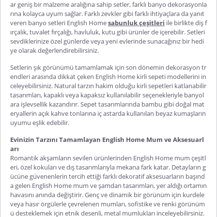
ar geniş bir malzeme aralığına sahip setler, farklı banyo dekorasyonla
rına kolayca uyum sağlar. Farklı zevkler gibi farklı ihtiyaçlara da yanıt
veren banyo setleri English Home
sabunluk çeşitleri
ile birlikte diş f
ırçalık, tuvalet fırçalığı, havluluk, kutu gibi ürünler de içerebilir. Setleri
sevdiklerinize özel günlerde veya yeni evlerinde sunacağınız bir hedi
ye olarak değerlendirebilirsiniz.
Setlerin şık görünümü tamamlamak için son dönemin dekorasyon tr
endleri arasında dikkat çeken English Home kirli sepeti modellerini in
celeyebilirsiniz. Natural tarzın hakim olduğu kirli sepetleri katlanabilir
tasarımları, kapaklı veya kapaksız kullanılabilir seçenekleriyle banyol
ara işlevsellik kazandırır. Sepet tasarımlarında bambu gibi doğal mat
eryallerin açık kahve tonlarına iç astarda kullanılan beyaz kumaşların
uyumu eşlik edebilir.
Evinizin Tarzını Tamamlayan English Home Mum ve Aksesuarl
arı
Romantik akşamların sevilen ürünlerinden English Home mum çeşitl
eri, özel kokuları ve dış tasarımlarıyla mekana fark katar. Detayların g
ücüne güvenenlerin tercih ettiği farklı dekoratif aksesuarların başınd
a gelen English Home mum ve şamdan tasarımları, yer aldığı ortamın
havasını anında değiştirir. Genç ve dinamik bir görünüm için kurdele
veya hasır örgülerle çevrelenen mumları, sofistike ve renki görünüm
ü desteklemek için etnik desenli, metal mumlukları inceleyebilirsiniz.