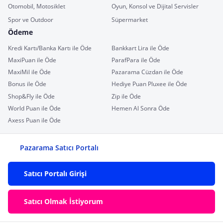
Otomobil, Motosiklet
Oyun, Konsol ve Dijital Servisler
Spor ve Outdoor
Süpermarket
Ödeme
Kredi Kartı/Banka Kartı ile Öde
Bankkart Lira ile Öde
MaxiPuan ile Öde
ParafPara ile Öde
MaxiMil ile Öde
Pazarama Cüzdan ile Öde
Bonus ile Öde
Hediye Puan Pluxee ile Öde
Shop&Fly ile Öde
Zip ile Öde
World Puan ile Öde
Hemen Al Sonra Öde
Axess Puan ile Öde
Pazarama Satıcı Portalı
Satıcı Portalı Girişi
Satıcı Olmak İstiyorum