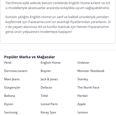
Tercihinize eşlik edecek benzer renklerde English Home kırlent ve ört
ü modelleriyle aksesuarlar arasında kolaylıkla uyum sağlayabilirsiniz.
Evinizin şıklığını English Home'un zarif ve kaliteli ürünleriyle yeniden
keşfetmek için Pazarama.com'un avantajlı fiyatlarından yararlanın. Si
z de yaşam alanınıza stil ve konfor katmak için hemen Pazarama’nın
geniş ürün yelpazesini incelemeye başlayın!
Popüler Marka ve Mağazalar
Penti
English Home
Unilever
Dermoeczanem
Boyner
Monster Notebook
Mavi Jeans
Jack & Jones
Stanley
Gürgençler
Defacto
The North Face
Bellona
Tefal
Henkel
Dyson
Loreal Paris
Apple
Samsung
Koray Spor
Lenovo