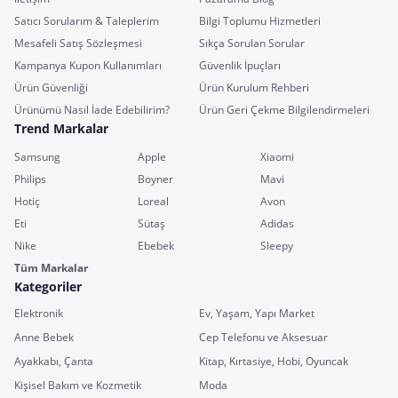
Satıcı Sorularım & Taleplerim
Bilgi Toplumu Hizmetleri
Mesafeli Satış Sözleşmesi
Sıkça Sorulan Sorular
Kampanya Kupon Kullanımları
Güvenlik İpuçları
Ürün Güvenliği
Ürün Kurulum Rehberi
Ürünümü Nasıl İade Edebilirim?
Ürün Geri Çekme Bilgilendirmeleri
Trend Markalar
Samsung
Apple
Xiaomi
Philips
Boyner
Mavi
Hotiç
Loreal
Avon
Eti
Sütaş
Adidas
Nike
Ebebek
Sleepy
Tüm Markalar
Kategoriler
Elektronik
Ev, Yaşam, Yapı Market
Anne Bebek
Cep Telefonu ve Aksesuar
Ayakkabı, Çanta
Kitap, Kırtasiye, Hobi, Oyuncak
Kişisel Bakım ve Kozmetik
Moda