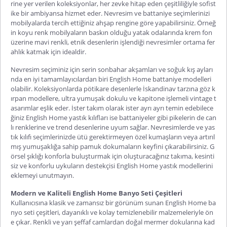
rine yer verilen koleksiyonlar, her zevke hitap eden çeşitliliğiyle sofist
ike bir ambiyansa hizmet eder. Nevresim ve battaniye seçimlerinizi
mobilyalarda tercih ettiğiniz ahşap rengine göre yapabilirsiniz. Örneğ
in koyu renk mobilyaların baskın olduğu yatak odalarında krem fon
üzerine mavi renkli, etnik desenlerin işlendiği nevresimler ortama fer
ahlık katmak için idealdir.
Nevresim seçiminiz için serin sonbahar akşamları ve soğuk kış ayları
nda en iyi tamamlayıcılardan biri English Home battaniye modelleri
olabilir. Koleksiyonlarda pötikare desenlerle İskandinav tarzına göz k
ırpan modellere, ultra yumuşak dokulu ve kapitone işlemeli vintage t
asarımlar eşlik eder. İster takım olarak ister ayrı ayrı temin edebilece
ğiniz English Home yastık kılıfları ise battaniyeler gibi pikelerin de can
lı renklerine ve trend desenlerine uyum sağlar. Nevresimlerde ve yas
tık kılıfı seçimlerinizde ütü gerektirmeyen özel kumaşların veya artırıl
mış yumuşaklığa sahip pamuk dokumaların keyfini çıkarabilirsiniz. G
örsel şıklığı konforla buluşturmak için oluşturacağınız takıma, kesinti
siz ve konforlu uykuların destekçisi English Home yastık modellerini
eklemeyi unutmayın.
Modern ve Kaliteli English Home Banyo Seti Çeşitleri
Kullanıcısına klasik ve zamansız bir görünüm sunan English Home ba
nyo seti çeşitleri, dayanıklı ve kolay temizlenebilir malzemeleriyle ön
e çıkar. Renkli ve yarı şeffaf camlardan doğal mermer dokularına kad