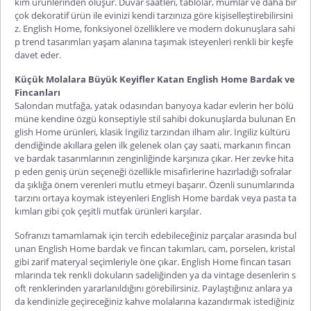
kım ürünlerinden oluşur. Duvar saatleri, tablolar, mumlar ve daha bir
çok dekoratif ürün ile evinizi kendi tarzınıza göre kişiselleştirebilirsini
z. English Home, fonksiyonel özelliklere ve modern dokunuşlara sahi
p trend tasarımları yaşam alanına taşımak isteyenleri renkli bir keşfe
davet eder.
Küçük Molalara Büyük Keyifler Katan English Home Bardak ve
Fincanları
Salondan mutfağa, yatak odasından banyoya kadar evlerin her bölü
müne kendine özgü konseptiyle stil sahibi dokunuşlarda bulunan En
glish Home ürünleri, klasik İngiliz tarzından ilham alır. İngiliz kültürü
dendiğinde akıllara gelen ilk gelenek olan çay saati, markanın fincan
ve bardak tasarımlarının zenginliğinde karşınıza çıkar. Her zevke hita
p eden geniş ürün seçeneği özellikle misafirlerine hazırladığı sofralar
da şıklığa önem verenleri mutlu etmeyi başarır. Özenli sunumlarında
tarzını ortaya koymak isteyenleri English Home bardak veya pasta ta
kımları gibi çok çeşitli mutfak ürünleri karşılar.
Sofranızı tamamlamak için tercih edebileceğiniz parçalar arasında bul
unan English Home bardak ve fincan takımları, cam, porselen, kristal
gibi zarif materyal seçimleriyle öne çıkar. English Home fincan tasarı
mlarında tek renkli dokuların sadeliğinden ya da vintage desenlerin s
oft renklerinden yararlanıldığını görebilirsiniz. Paylaştığınız anlara ya
da kendinizle geçireceğiniz kahve molalarına kazandırmak istediğiniz