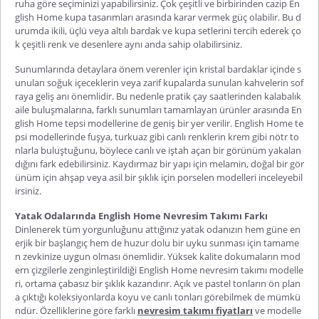
ruha göre seçiminizi yapabilirsiniz. Çok çeşitli ve birbirinden cazip En
glish Home kupa tasarımları arasında karar vermek güç olabilir. Bu d
urumda ikili, üçlü veya altılı bardak ve kupa setlerini tercih ederek ço
k çeşitli renk ve desenlere aynı anda sahip olabilirsiniz.
Sunumlarında detaylara önem verenler için kristal bardaklar içinde s
unulan soğuk içeceklerin veya zarif kupalarda sunulan kahvelerin sof
raya geliş anı önemlidir. Bu nedenle pratik çay saatlerinden kalabalık
aile buluşmalarına, farklı sunumları tamamlayan ürünler arasında En
glish Home tepsi modellerine de geniş bir yer verilir. English Home te
psi modellerinde fuşya, turkuaz gibi canlı renklerin krem gibi nötr to
nlarla buluştuğunu, böylece canlı ve iştah açan bir görünüm yakalan
dığını fark edebilirsiniz. Kaydırmaz bir yapı için melamin, doğal bir gör
ünüm için ahşap veya asil bir şıklık için porselen modelleri inceleyebil
irsiniz.
Yatak Odalarında English Home Nevresim Takımı Farkı
Dinlenerek tüm yorgunluğunu attığınız yatak odanızın hem güne en
erjik bir başlangıç hem de huzur dolu bir uyku sunması için tamame
n zevkinize uygun olması önemlidir. Yüksek kalite dokumaların mod
ern çizgilerle zenginleştirildiği English Home nevresim takımı modelle
ri, ortama çabasız bir şıklık kazandırır. Açık ve pastel tonların ön plan
a çıktığı koleksiyonlarda koyu ve canlı tonları görebilmek de mümkü
ndür. Özelliklerine göre farklı
nevresim takımı fiyatları
ve modelle