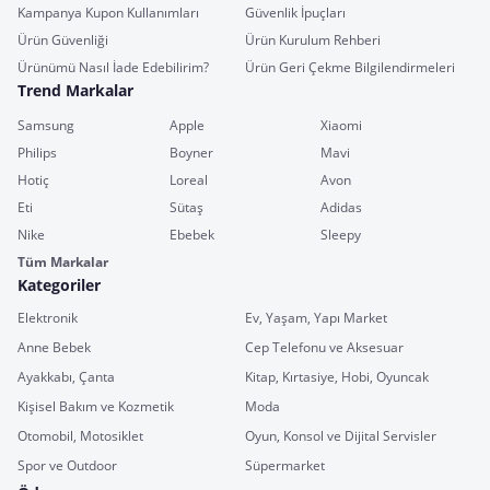
Kampanya Kupon Kullanımları
Güvenlik İpuçları
Ürün Güvenliği
Ürün Kurulum Rehberi
Ürünümü Nasıl İade Edebilirim?
Ürün Geri Çekme Bilgilendirmeleri
Trend Markalar
Samsung
Apple
Xiaomi
Philips
Boyner
Mavi
Hotiç
Loreal
Avon
Eti
Sütaş
Adidas
Nike
Ebebek
Sleepy
Tüm Markalar
Kategoriler
Elektronik
Ev, Yaşam, Yapı Market
Anne Bebek
Cep Telefonu ve Aksesuar
Ayakkabı, Çanta
Kitap, Kırtasiye, Hobi, Oyuncak
Kişisel Bakım ve Kozmetik
Moda
Otomobil, Motosiklet
Oyun, Konsol ve Dijital Servisler
Spor ve Outdoor
Süpermarket