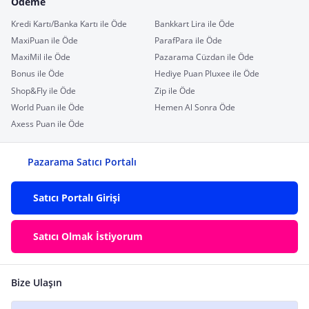
Ödeme
Kredi Kartı/Banka Kartı ile Öde
Bankkart Lira ile Öde
MaxiPuan ile Öde
ParafPara ile Öde
MaxiMil ile Öde
Pazarama Cüzdan ile Öde
Bonus ile Öde
Hediye Puan Pluxee ile Öde
Shop&Fly ile Öde
Zip ile Öde
World Puan ile Öde
Hemen Al Sonra Öde
Axess Puan ile Öde
Pazarama Satıcı Portalı
Satıcı Portalı Girişi
Satıcı Olmak İstiyorum
Bize Ulaşın