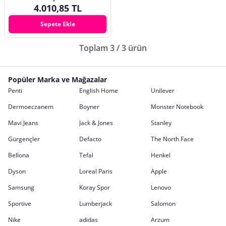
4.010,85 TL
Sepete Ekle
Toplam 3 / 3 ürün
Popüler Marka ve Mağazalar
Penti
English Home
Unilever
Dermoeczanem
Boyner
Monster Notebook
Mavi Jeans
Jack & Jones
Stanley
Gürgençler
Defacto
The North Face
Bellona
Tefal
Henkel
Dyson
Loreal Paris
Apple
Samsung
Koray Spor
Lenovo
Sportive
Lumberjack
Salomon
Nike
adidas
Arzum