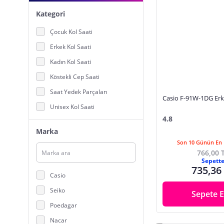
Kategori
Çocuk Kol Saati
Erkek Kol Saati
Kadın Kol Saati
Köstekli Cep Saati
Saat Yedek Parçaları
Casio F-91W-1DG Erk
Unisex Kol Saati
4.8
Marka
Son 10 Günün En 
766,00 
Sepett
735,36
Casio
Seiko
Sepete E
Poedagar
Nacar