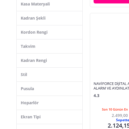
Kasa Materyali
Wenger
Kadran Şekli
Kordon Rengi
Takvim
Kadran Rengi
Stil
NAVİFORCE DİJİTAL
ALARM VE AYDINLA
Pusula
KOL SAATİ
4.3
Hoparlör
Son 10 Günün En 
2.499,00
Ekran Tipi
Sepett
2.124,1