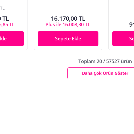
 TL
e
0 TL
16.170,00 TL
9
6,85 TL
Plus ile 16.008,30 TL
kle
Sepete Ekle
S
Toplam 20 / 57527 ürün
Daha Çok Ürün Göster