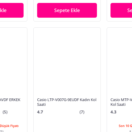
kle
Sepete Ekle
S
AVDF ERKEK
Casio LTP-V007G-9EUDF Kadın Kol
Casio MTP-
Saati
Kol Saati
(5)
4.7
(7)
4.3
Düşük Fiyatı
Son 10 
 TL
1