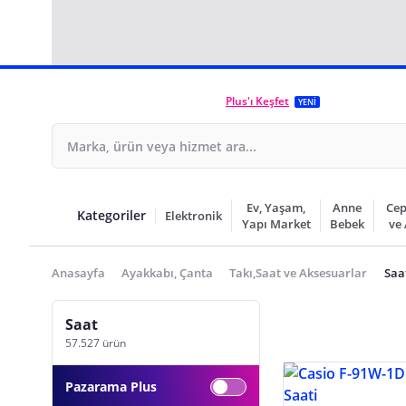
Plus'ı Keşfet
YENİ
Ev, Yaşam,
Anne
Cep
Kategoriler
Elektronik
Yapı Market
Bebek
ve
Anasayfa
Ayakkabı, Çanta
Takı,Saat ve Aksesuarlar
Saa
Saat
57.527 ürün
Pazarama Plus