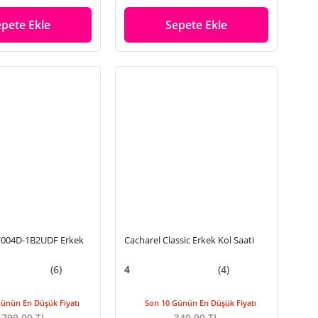
epete Ekle
Sepete Ekle
V004D-1B2UDF Erkek
Cacharel Classic Erkek Kol Saati
(6)
4
(4)
Günün En Düşük Fiyatı
Son 10 Günün En Düşük Fiyatı
.799,00 TL
349,90 TL