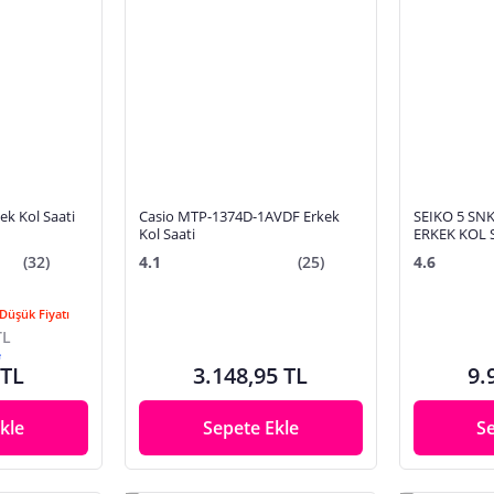
ek Kol Saati
Casio MTP-1374D-1AVDF Erkek
SEIKO 5 SN
Kol Saati
ERKEK KOL 
(32)
4.1
(25)
4.6
Düşük Fiyatı
TL
e
 TL
3.148,95 TL
9.
kle
Sepete Ekle
S