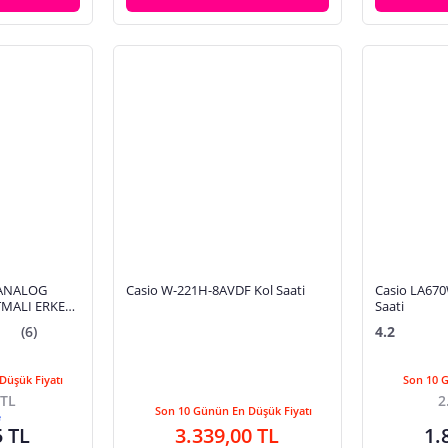
 ANALOG
Casio W-221H-8AVDF Kol Saati
Casio LA670
TMALI ERKEK
Saati
(6)
4.2
Düşük Fiyatı
Son 10 
 TL
2
Son 10 Günün En Düşük Fiyatı
e
5 TL
3.339,00 TL
1.