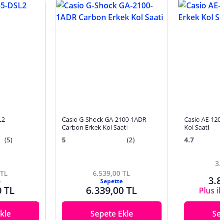
L2
Casio G-Shock GA-2100-1ADR
Casio AE-1
Carbon Erkek Kol Saati
Kol Saati
(5)
5
(2)
4.7
3
 TL
6.539,00 TL
3.
e
Sepette
0 TL
6.339,00 TL
Plus i
kle
Sepete Ekle
S