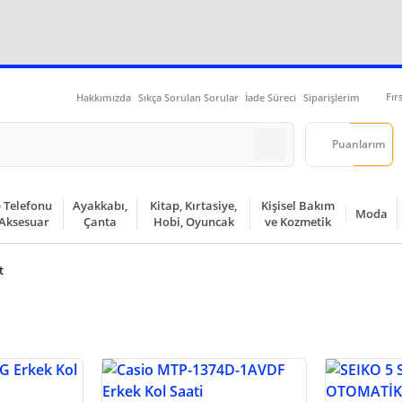
Fır
Hakkımızda
Sıkça Sorulan Sorular
İade Süreci
Siparişlerim
Puanlarım
 Telefonu
Ayakkabı,
Kitap, Kırtasiye,
Kişisel Bakım
Moda
 Aksesuar
Çanta
Hobi, Oyuncak
ve Kozmetik
t