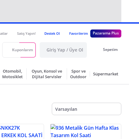
Pazarama Plus
satlar
Satış Yapın!
Destek Ol
Favorilerim
Giriş Yap / Üye Ol
Sepetim
Kuponlarım
Otomobil,
Oyun, Konsol ve
Spor ve
Süpermarket
Motosiklet
Dijital Servisler
Outdoor
Varsayılan