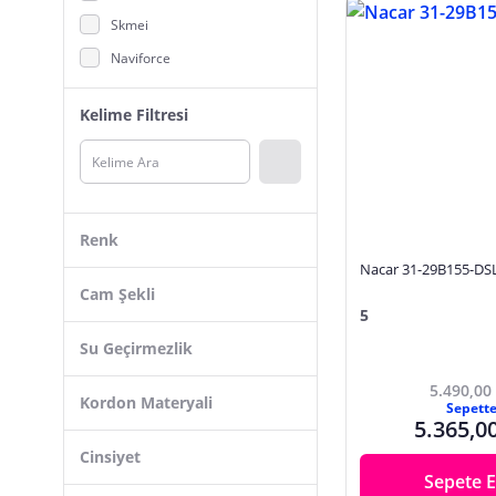
Skmei
Naviforce
Skechers
Kelime Filtresi
Cacharel
Armani Exchange
LOTUS
Lorus
Renk
Skagen
Nacar 31-29B155-DS
Guess
Cam Şekli
5
Avi-8
Su Geçirmezlik
Citizen
5.490,00
Wesse
Kordon Materyali
Sepett
Hasyılmaz
5.365,0
Cinsiyet
Swatch
Sepete E
Saatse