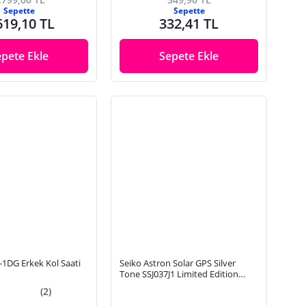
Sepette
Sepette
619,10 TL
332,41 TL
epete Ekle
Sepete Ekle
-1DG Erkek Kol Saati
Seiko Astron Solar GPS Silver
Tone SSJ037J1 Limited Edition
Erkek Kol Saati
(2)