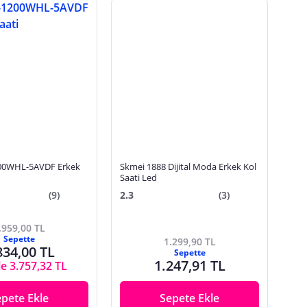
200WHL-5AVDF Erkek
Skmei 1888 Dijital Moda Erkek Kol
Saati Led
(9)
2.3
(3)
.959,00 TL
Sepette
1.299,90 TL
834,00 TL
Sepette
1.247,91 TL
le 3.757,32 TL
epete Ekle
Sepete Ekle