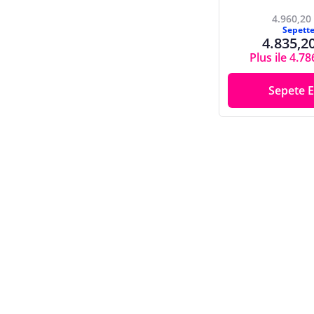
4.960,20
Sepett
4.835,2
Plus ile 4.78
Sepete E