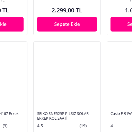
e
0 TL
2.299,00 TL
1.
kle
Sepete Ekle
S
4167 Erkek
SEIKO SNE529P PİLSİZ SOLAR
Casio F-91W
ERKEK KOL SAATİ
(3)
4.5
(19)
4