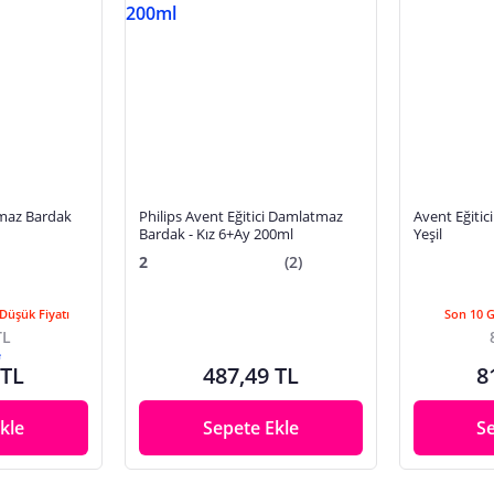
tmaz Bardak
Philips Avent Eğitici Damlatmaz
Avent Eğiti
Bardak - Kız 6+Ay 200ml
Yeşil
2
(2)
Düşük Fiyatı
Son 10 
TL
e
 TL
487,49 TL
8
kle
Sepete Ekle
S