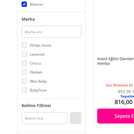
Biberon
Marka
Philips Avent
Lansinoh
Avent Eğitici Damla
Chicco
Pembe
Ebebek
Wee Baby
Son 10 Günün En 
BabyTime
850,00 
Sepett
Dr.Brown's
816,00
Kelime Filtresi
Playtex
Sepete E
Materni
Borrn