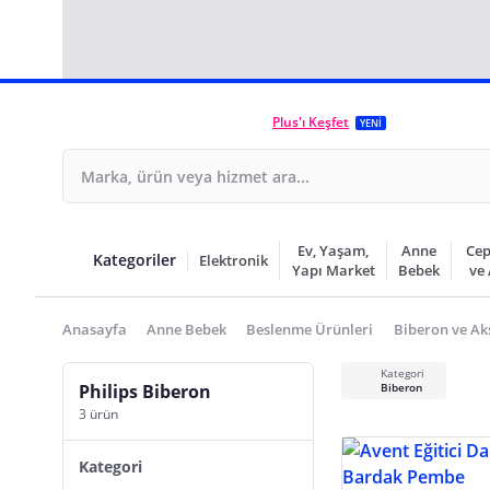
Plus'ı Keşfet
YENİ
Ev, Yaşam,
Anne
Cep
Kategoriler
Elektronik
Yapı Market
Bebek
ve
Anasayfa
Anne Bebek
Beslenme Ürünleri
Biberon ve Ak
Kategori
Philips Biberon
Biberon
3 ürün
Kategori