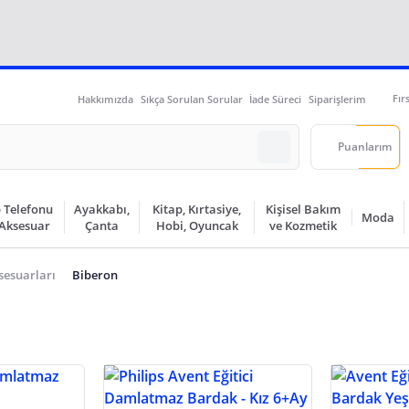
Fır
Hakkımızda
Sıkça Sorulan Sorular
İade Süreci
Siparişlerim
Puanlarım
 Telefonu
Ayakkabı,
Kitap, Kırtasiye,
Kişisel Bakım
Moda
 Aksesuar
Çanta
Hobi, Oyuncak
ve Kozmetik
sesuarları
Biberon