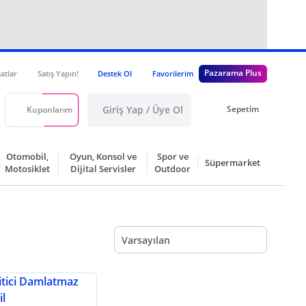
Pazarama Plus
satlar
Satış Yapın!
Destek Ol
Favorilerim
Giriş Yap / Üye Ol
Sepetim
Kuponlarım
Otomobil,
Oyun, Konsol ve
Spor ve
Süpermarket
Motosiklet
Dijital Servisler
Outdoor
Varsayılan