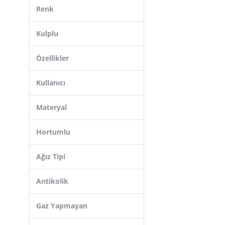
Bebedor
Renk
Budi
Baby Plus
Kulplu
Mamajoo
Özellikler
Comotomo Türkiye
Nuk
Kullanıcı
Baston Bebe
Materyal
Mooma
Hanymish
Hortumlu
Bambino
Ağız Tipi
Antikolik
Gaz Yapmayan