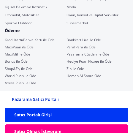
Kişisel Bakım ve Kozmetik
Moda
Otomobil, Motosiklet
Oyun, Konsol ve Dijital Servisler
Spor ve Outdoor
Süpermarket
Ödeme
Kredi Kartı/Banka Kartı ile Öde
Bankkart Lira ile Öde
MaxiPuan ile Öde
ParafPara ile Öde
MaxiMil ile Öde
Pazarama Cüzdan ile Öde
Bonus ile Öde
Hediye Puan Pluxee ile Öde
Shop&Fly ile Öde
Zip ile Öde
World Puan ile Öde
Hemen Al Sonra Öde
Axess Puan ile Öde
Pazarama Satıcı Portalı
Satıcı Portalı Girişi
Satıcı Olmak İstiyorum