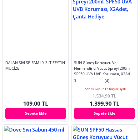
DALAN SIVI SB FAMİLY 3LT ZEYTİN
SUN Güneş Koruyucu Ve
MUCİZE
Nemlendirici Vücut Spreyi 200ml,
SPF50 UVA UVB Koruması, X2Adet,
Çanta Hediye
3
(4)
Son 10 Günün En Düşük Fiyatı
1.534,90 TL
109,00 TL
1.399,90 TL
Sepete Ekle
Sepete Ekle