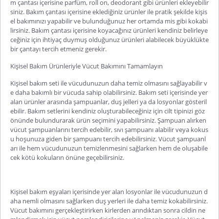
m çantası içerisine parfüm,
roll
on, deodorant gibi ürünleri ekleyebilir
siniz. Bakım çantası içerisine eklediğiniz ürünler ile pratik şekilde kişis
el bakımınızı yapabilir ve bulunduğunuz her ortamda mis gibi kokabi
lirsiniz. Bakım çantası içerisine koyacağınız ürünleri kendiniz belirleye
ceğiniz için ihtiyaç duymuş olduğun
uz ürünleri alabilecek büyüklükte
bir çantayı tercih etmeniz gerekir.
Kişisel Bakım Ürünleriyle Vücut Bakımını Tamamlayın
Kişisel bakım seti
ile vücudunuzun daha temiz olmasını sağlayabilir v
e daha bakımlı bir vücuda sahip olabilirsiniz. Bakım seti içerisinde yer
alan ürünler arasında şampuanlar, duş jelleri ya da losyonlar gösteril
ebilir. Bakım setlerini kendiniz oluşturabileceğiniz için cilt tipinizi göz
önünde bulundurarak ürün seçimini yapabilirsiniz. Şampuan alırken
vücut şampuanlarını tercih edebilir, sıvı şampuanı alabilir veya kokus
u hoşunuza giden bir şampuanı tercih edebilirsiniz. Vücut şampuanl
arı ile hem vücudunuzun temizlenmesini s
ağlarken hem de oluşabile
cek kötü kokuların önüne geçebilirsiniz.
Kişisel bakım eşyaları
içerisinde yer alan losyonlar ile vücudunuzun d
aha nemli olmasını sağlarken duş yerleri ile daha temiz kokabilirsiniz.
Vücut bakımını gerçekleştirirken kirlerden arındıktan sonra cildin ne