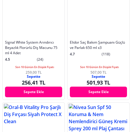
Signal White System Arındırıcı
Elidor Saç Bakım Şampuanı Güçlü
Beyazlık Florürlü Diş Macunu 75
ve Parlak 650 ml x3
ml 4 Adet
4.7
(118)
4.5
(24)
Son 10 Günün En Düşük Fiyatı
Son 10 Günün En Düşük Fiyatı
259,00 TL
507,00 TL
Sepette
Sepette
256,41 TL
501,93 TL
Sepete Ekle
Sepete Ekle