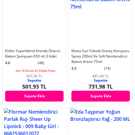
Elidor Superblend Anında Onarıcı
Nivea Sun Yüksek Güneş Koruyucu
Bakım Şampuan 650 ml 3 Adet
Sprey 200ml Ve Soft Nemlendirici
Bakım Kremi 75ml
4.6
(48)
4.2
(14)
Son 10 Günün En Düşük Fiyatı
507,00 TL
881,90 TL
Sepette
Sepette
501,93 TL
731,98 TL
Sepete Ekle
Sepete Ekle