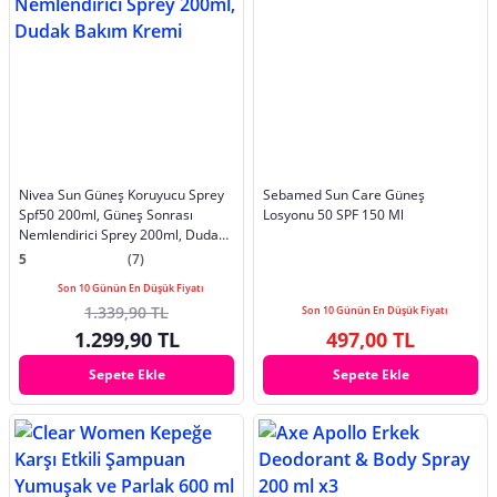
Nivea Sun Güneş Koruyucu Sprey
Sebamed Sun Care Güneş
Spf50 200ml, Güneş Sonrası
Losyonu 50 SPF 150 Ml
Nemlendirici Sprey 200ml, Dudak
Bakım Kremi
5
(7)
Son 10 Günün En Düşük Fiyatı
1.339,90 TL
Son 10 Günün En Düşük Fiyatı
1.299,90 TL
497,00 TL
Sepete Ekle
Sepete Ekle