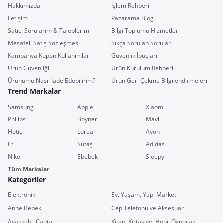
Hakkımızda
İşlem Rehberi
İletişim
Pazarama Blog
Satıcı Sorularım & Taleplerim
Bilgi Toplumu Hizmetleri
Mesafeli Satış Sözleşmesi
Sıkça Sorulan Sorular
Kampanya Kupon Kullanımları
Güvenlik İpuçları
Ürün Güvenliği
Ürün Kurulum Rehberi
Ürünümü Nasıl İade Edebilirim?
Ürün Geri Çekme Bilgilendirmeleri
Trend Markalar
Samsung
Apple
Xiaomi
Philips
Boyner
Mavi
Hotiç
Loreal
Avon
Eti
Sütaş
Adidas
Nike
Ebebek
Sleepy
Tüm Markalar
Kategoriler
Elektronik
Ev, Yaşam, Yapı Market
Anne Bebek
Cep Telefonu ve Aksesuar
Ayakkabı, Çanta
Kitap, Kırtasiye, Hobi, Oyuncak