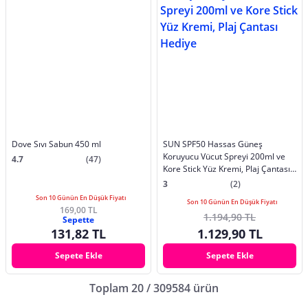
Dove Sıvı Sabun 450 ml
SUN SPF50 Hassas Güneş
Koruyucu Vücut Spreyi 200ml ve
4.7
(47)
Kore Stick Yüz Kremi, Plaj Çantası
Hediye
3
(2)
Son 10 Günün En Düşük Fiyatı
Son 10 Günün En Düşük Fiyatı
169,00 TL
1.194,90 TL
Sepette
131,82 TL
1.129,90 TL
Sepete Ekle
Sepete Ekle
Toplam 20 / 309584 ürün