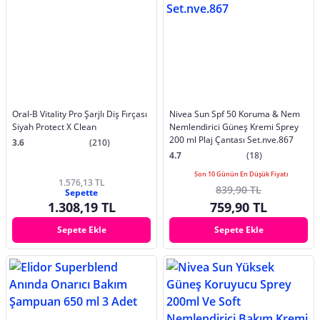
Oral-B Vitality Pro Şarjlı Diş Fırçası
Nivea Sun Spf 50 Koruma & Nem
Siyah Protect X Clean
Nemlendirici Güneş Kremi Sprey
200 ml Plaj Çantası Set.nve.867
3.6
(210)
4.7
(18)
Son 10 Günün En Düşük Fiyatı
1.576,13 TL
839,90 TL
Sepette
1.308,19 TL
759,90 TL
Sepete Ekle
Sepete Ekle