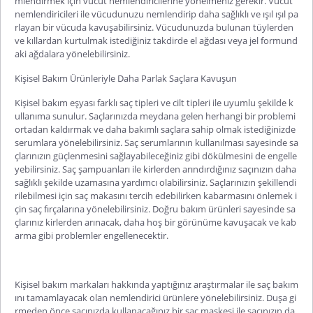
mlendirmek için vücut nemlendiricilerine yönelmeniz gerekir. Vücut
nemlendiricileri ile vücudunuzu nemlendirip daha sağlıklı ve ışıl
ışıl
pa
rlayan bir vücuda kavuşabilirsiniz. Vücudunuzda bulunan tüylerden
ve kıllardan kurtulmak istediğiniz takdirde el ağdası veya jel formund
aki ağdalara yönelebilirsiniz.
Kişisel Bakım Ürünleriyle Daha Parlak Saçlara Kavuşun
Kişisel bakım eşyası
farklı saç tipleri ve cilt tipleri ile uyumlu şekilde k
ullanıma sunulur. Saçlarınızda meydana gelen herhangi bir problemi
ortadan kaldırmak ve daha bakımlı saçlara sahip olmak istediğinizde
serumlara yönelebilirsiniz. Saç serumlarının kullanılması sayesinde sa
çlarınızın güçlenmesini sağlayabileceğiniz gibi dökülmesini de engelle
yebilirsiniz. Saç şampuanları ile kirlerden arındırdığınız saçınızın daha
sağlıklı şekilde uzamasına yardımcı olabilirsiniz. Saçlarınızın şekillendi
rilebilmesi için saç makasını ter
cih edebilirken kabarmasını önlemek i
çin saç fırçalarına yönelebilirsiniz. Doğru bakım ürünleri sayesinde sa
çlarınız kirlerden arınacak, daha hoş bir görünüme kavuşacak ve kab
arma gibi problemler engellenecektir.
Kişisel bakım markaları
hakkında yaptığınız araştırmalar ile saç bakım
ını tamamlayacak olan nemlendirici ürünlere yönelebilirsiniz. Duşa gi
rmeden önce saçınızda kullanacağınız bir saç maskesi ile saçınızın da