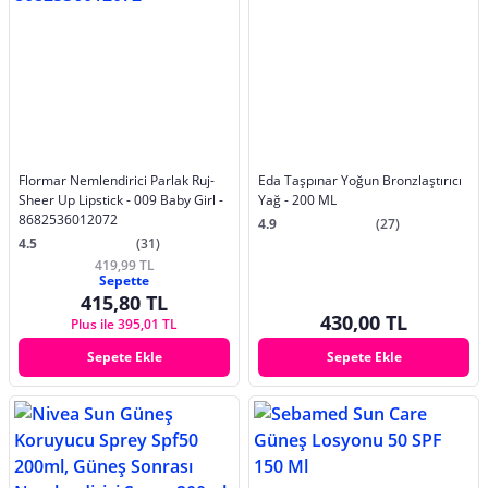
Flormar Nemlendirici Parlak Ruj-
Eda Taşpınar Yoğun Bronzlaştırıcı
Sheer Up Lipstick - 009 Baby Girl -
Yağ - 200 ML
8682536012072
4.9
(27)
4.5
(31)
419,99 TL
Sepette
415,80 TL
430,00 TL
Plus ile 395,01 TL
Sepete Ekle
Sepete Ekle