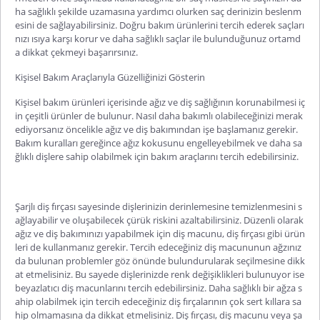
ha sağlıklı şekilde uzamasına yardımcı olurken saç derinizin beslenm
esini de sağlayabilirsiniz. Doğru bakım ürünlerini tercih ederek saçları
nızı ısıya karşı korur ve daha sağlıklı saçlar ile bulunduğunuz ortamd
a dikkat çekmeyi başarırsınız.
Kişisel Bakım Araçlarıyla Güzelliğinizi Gösterin
Kişisel bakım ürünleri
içerisinde ağız ve diş sağlığının korunabilmesi iç
in çeşitli ürünler de bulunur. Nasıl daha bakımlı olabileceğinizi merak
ediyorsanız öncelikle ağız ve diş bakımından işe başlamanız gerekir.
Bakım kuralları gereğince ağız kokusunu engelleyebilmek ve daha sa
ğlıklı dişlere sahip olabilmek için bakım araçlarını tercih edebilirsiniz.
Şarjlı diş fırçası sayesinde dişlerinizin derinlemesine temizlenmesini s
ağlayabilir ve oluşabilecek çürük riskini azaltabilirsiniz. Düzenli olarak
ağız ve diş bakımınızı yapabilmek için diş macunu, diş fırçası gibi ürün
leri de kullanmanız gerekir. Tercih edeceğiniz diş macununun ağzınız
da bulunan problemler göz önünde bulundurularak seçilmesine dikk
at etmelisiniz. Bu sayede dişlerinizde renk değişiklikleri bulunuyor ise
beyazlatıcı diş macunlarını tercih edebilirsiniz. Daha sağlıklı bir ağza s
ahip olabilmek
için tercih edeceğiniz diş fırçalarının çok sert kıllara sa
hip olmamasına da dikkat etmelisiniz. Diş fırçası, diş macunu veya şa