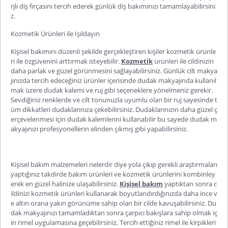
rjlı diş fırçasını tercih ederek günlük diş bakımınızı tamamlayabilirsini
z.
Kozmetik Ürünleri ile Işıldayın
Kişisel bakımını düzenli şekilde gerçekleştiren kişiler kozmetik ürünle
ri ile özgüvenini arttırmak isteyebilir.
Kozmetik
ürünleri
ile cildinizin
daha parlak ve güzel görünmesini sağlayabilirsiniz. Günlük cilt makya
jınızda tercih edeceğiniz ürünler içerisinde dudak makyajında kullanıl
mak üzere dudak kalemi ve ruj gibi seçeneklere yönelmeniz gerekir.
Sevdiğiniz renklerde ve cilt tonunuzla uyumlu olan bir ruj sayesinde t
üm dikkatleri dudaklarınıza çekebilirsiniz. Dudaklarınızın daha güzel ç
erçevelenmesi için dudak kalemlerini kullanabilir bu sayede dudak m
akyajınızı profesyonellerin elinden çıkmış gibi yapabilirsiniz.
Kişisel bakım malzemeleri nelerdir
diye yola çıkıp gerekli araştırmaları
yaptığınız takdirde bakım ürünleri ve kozmetik ürünlerini kombinley
erek en güzel halinize ulaşabilirsiniz.
Kişisel bakım
yaptıktan
sonra c
ildinizi kozmetik ürünleri kullanarak boyutlandırdığınızda daha ince v
e altın orana yakın görünüme sahip olan bir cilde kavuşabilirsiniz. Du
dak makyajınızı tamamladıktan sonra çarpıcı bakışlara sahip olmak iç
in rimel uygulamasına geçebilirsiniz. Tercih ettiğiniz rimel ile kirpikleri