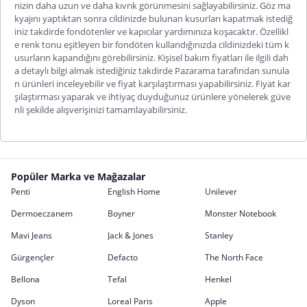
nizin daha uzun ve daha kıvrık görünmesini sağlayabilirsiniz. Göz ma
kyajını yaptıktan sonra cildinizde bulunan kusurları kapatmak istediğ
iniz takdirde fondötenler ve kapıcılar yardımınıza koşacaktır. Özellikl
e r
enk tonu eşitleyen bir fondöten kullandığınızda cildinizdeki tüm k
usurların kapandığını görebilirsiniz.
Kişisel bakım fiyatları
ile ilgili dah
a detaylı bilgi almak istediğiniz takdirde
Pazarama
tarafından sunula
n ürünleri inceleyebilir ve fiyat karşılaştırması yapabilirsiniz. Fiyat kar
şılaştırması yaparak ve ihtiyaç duyduğunuz ürünlere yönelerek güve
nli şekilde alışverişinizi tamamlayabilirsiniz.
Popüler Marka ve Mağazalar
Penti
English Home
Unilever
Dermoeczanem
Boyner
Monster Notebook
Mavi Jeans
Jack & Jones
Stanley
Gürgençler
Defacto
The North Face
Bellona
Tefal
Henkel
Dyson
Loreal Paris
Apple