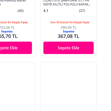
ma Havlusu 60x90
CİLALI OTO ŞAMPUANI 5 LT PH
m
NÖTR KİLİTLİ FOLYOLU KAPAK
ARAÇ ARABA YIKAMA ŞAMPUAN
(45)
4.1
(27)
Günün En Düşük Fiyatı
Son 10 Günün En Düşük Fiyatı
723,58 TL
399,00 TL
Sepette
Sepette
65,70 TL
367,08 TL
epete Ekle
Sepete Ekle