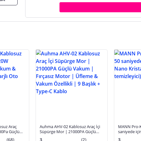
suz Araç
Auhma AHV-02 Kablosuz Araç İçi
MANN Pro-Ka
00Pa Güçlü
Süpürge Mor | 21000PA Güçlü
saniyede iç
kli Şarjlı
Vakum | Fırçasız Motor | Üfleme
Kristal sıvı 
(68)
3
(2)
3