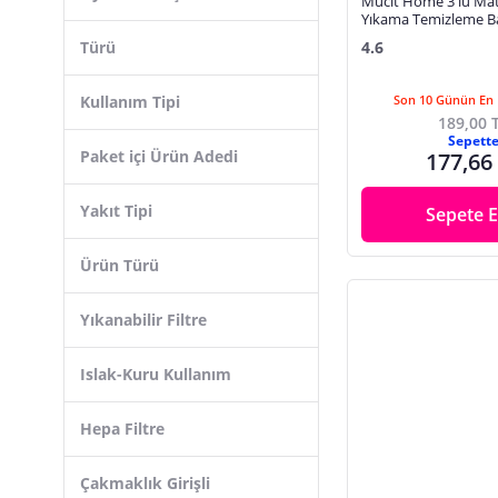
Mucit Home 3'lü Ma
Womidi
Yıkama Temizleme B
Oto Yıkama Aksesuarları
Duşakabin Araba Teke
Türü
4.6
Bosch
Fırçası Seti
Oto Yıkama Şampuan
Selsil
Polyester Macun
Kullanım Tipi
Son 10 Günün En 
Fakir
189,00 
Radyatör Temizleyiciler
Sepett
Paket içi Ürün Adedi
177,66
Tampon Parlatıcı ve Temizleyiciler
Torpido Temizlik ve Bakım Ürünleri
Yakıt Tipi
Sepete E
Ürün Türü
Yıkanabilir Filtre
Islak-Kuru Kullanım
Hepa Filtre
Çakmaklık Girişli