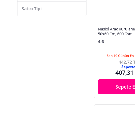
Satıcı Tipi
Nasiol Araç Kurulam
50x60 Cm, 600 Gsm
4.6
Son 10 Günün En 
442,72 
Sepett
407,31
Sepete E