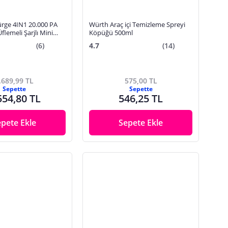
ürge 4IN1 20.000 PA
Würth Araç içi Temizleme Spreyi
flemeli Şarjlı Mini
Köpüğü 500ml
pürgesi HL121 PRO
(6)
4.7
(14)
.689,99 TL
575,00 TL
Sepette
Sepette
554,80 TL
546,25 TL
epete Ekle
Sepete Ekle