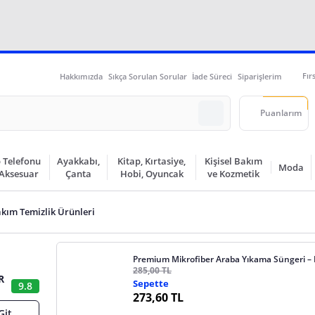
Fır
Hakkımızda
Sıkça Sorulan Sorular
İade Süreci
Siparişlerim
Puanlarım
 Telefonu
Ayakkabı,
Kitap, Kırtasiye,
Kişisel Bakım
Moda
 Aksesuar
Çanta
Hobi, Oyuncak
ve Kozmetik
kım Temizlik Ürünleri
Premium Mikrofiber Araba Yıkama Süngeri – 
285,00 TL
R
Sepette
9.8
273,60 TL
Git