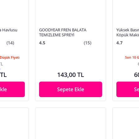
a Havlusu
GOODYEAR FREN BALATA
Yüksek Basın
TEMİZLEME SPREYİ
Köpük Makin
Pompası Bas
(14)
4.5
(15)
4.7
Eldivenli Set
Düşük Fiyatı
Son 10 
TL
e
 TL
143,00 TL
6
kle
Sepete Ekle
S