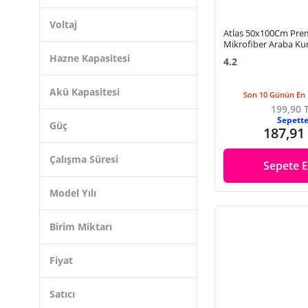
Voltaj
Atlas 50x100Cm Pr
Mikrofiber Araba Ku
Maxi Boy Ultra Emici
Hazne Kapasitesi
4.2
Kurulama Havlusu
Akü Kapasitesi
Son 10 Günün En 
199,90 
Sepett
Güç
187,91
Çalışma Süresi
Sepete E
Model Yılı
Birim Miktarı
Fiyat
Satıcı