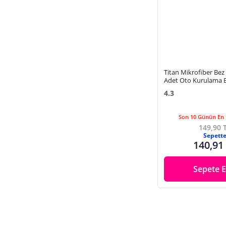
Titan Mikrofiber Be
Adet Oto Kurulama B
Amaçlı Temizlik Hav
4.3
Son 10 Günün En 
149,90 
Sepett
140,91
Sepete E