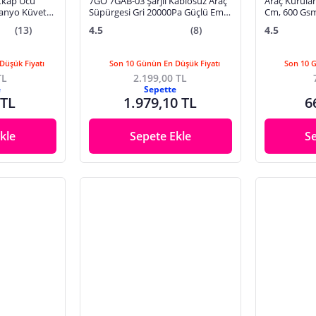
tkap Ucu
7GO 7GAB-03 Şarjlı Kablosuz Araç
Araç Kurula
anyo Küvet
Süpürgesi Gri 20000Pa Güçlü Emiş
Cm, 600 Gs
rliği Koltuk
| Fırçasız Motor | Üfleme &
(13)
4.5
(8)
4.5
Vakum Özelliği | Çift Batarya
Düşük Fiyatı
Son 10 Günün En Düşük Fiyatı
Son 10 
TL
2.199,00 TL
e
Sepette
 TL
1.979,10 TL
6
kle
Sepete Ekle
S