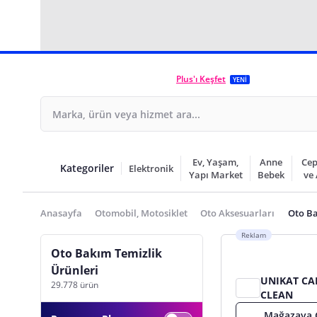
Plus'ı Keşfet
YENİ
Ev, Yaşam,
Anne
Cep
Kategoriler
Elektronik
Yapı Market
Bebek
ve
Anasayfa
Otomobil, Motosiklet
Oto Aksesuarları
Oto Ba
Reklam
Oto Bakım Temizlik
Ürünleri
UNIKAT CA
29.778 ürün
CLEAN
Mağazaya 