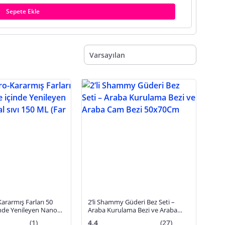
Sepete Ekle
Varsayılan
rarmış Farları 50
2’li Shammy Güderi Bez Seti –
inde Yenileyen Nano
Araba Kurulama Bezi ve Araba
150 ML (Far temizleyici)
Cam Bezi 50x70Cm
(1)
4.4
(27)