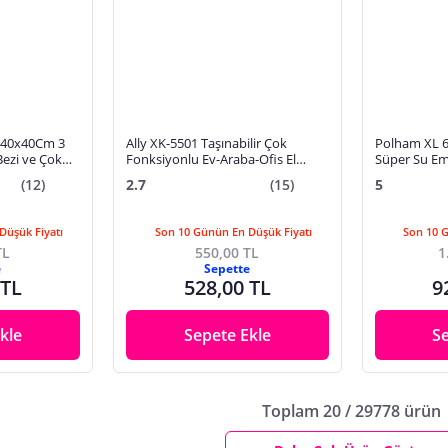
z 40x40Cm 3
Ally XK-5501 Taşınabilir Çok
Polham XL 
ezi ve Çok
Fonksiyonlu Ev-Araba-Ofis El
Süper Su Emi
lusu
Süpürgesi- ÜFLEMELİ
Araç Kurulam
(12)
2.7
(15)
5
Bırakmaz Be
Düşük Fiyatı
Son 10 Günün En Düşük Fiyatı
Son 10 
TL
550,00 TL
1
e
Sepette
 TL
528,00 TL
9
kle
Sepete Ekle
S
Toplam 20 / 29778 ürün