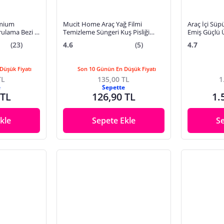
emium
Mucit Home Araç Yağ Filmi
Araç İçi Süp
rulama Bezi –
Temizleme Süngeri Kuş Pisliği
Emiş Güçlü Ü
 Oto
Yağmur Çamur Temizleme
Araba El Sü
(23)
4.6
(5)
4.7
Süngeri Cam Ayna Parlatıcı
Düşük Fiyatı
Son 10 Günün En Düşük Fiyatı
TL
135,00 TL
1
e
Sepette
 TL
126,90 TL
1.
kle
Sepete Ekle
S