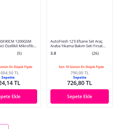
60X90CM 1200GSM
AutoFresh 12'li Efsane Set Araç
ci Özellikli Mikrofiber
Araba Yıkama Bakım Seti Fırsat
a Havlusu, Çizik ve İz
Full Oto Bakım Temizlik Seti
(5)
3.8
(26)
z
Günün En Düşük Fiyatı
Son 10 Günün En Düşük Fiyatı
.004,50 TL
790,00 TL
Sepette
Sepette
24,14 TL
726,80 TL
epete Ekle
Sepete Ekle