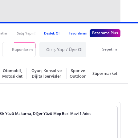
Pazarama Plus
satlar
Satış Yapın!
Destek Ol
Favorilerim
Giriş Yap / Üye Ol
Sepetim
Kuponlarım
Otomobil,
Oyun, Konsol ve
Spor ve
Süpermarket
Motosiklet
Dijital Servisler
Outdoor
Bir Yüzü Makarna, Diğer Yüzü Mop Bezi Mavi 1 Adet