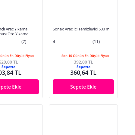
çlı Araç Yıkama
Sonax Araç İçi Temizleyici 500 ml
ası Oto Yıkama
ınçlı Köpük Pompası
(7)
4
(11)
Günün En Düşük Fiyatı
Son 10 Günün En Düşük Fiyatı
629,00 TL
392,00 TL
Sepette
Sepette
03,84 TL
360,64 TL
epete Ekle
Sepete Ekle