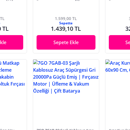
& Vakum Özellikli | 9 Başlık +
Type-C Kablo
 TL
1.599,00 TL
e
Sepette
0 TL
1.439,10 TL
3
kle
Sepete Ekle
S