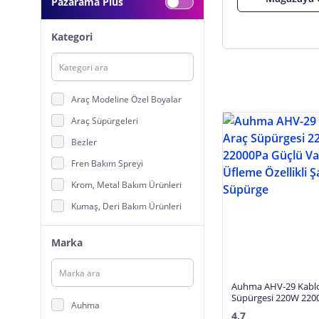
Pazarama Plus
Kategori
Araç Modeline Özel Boyalar
Araç Süpürgeleri
Bezler
Fren Bakım Spreyi
Krom, Metal Bakım Ürünleri
Kumaş, Deri Bakım Ürünleri
Motor Temizleyici ve Bakım Ürünleri
Marka
NANO Koruyucular
Oto Bakım Paketleri
Auhma AHV-29 Kablo
Oto Boyaları
Süpürgesi 220W 220
Auhma
Vakum & Üfleme Özelli
Oto Branda, Tente Temizlik Ürünleri
4.7