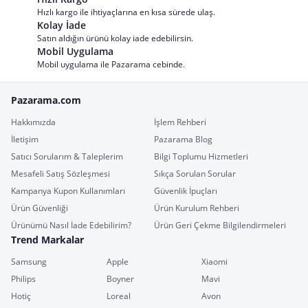
Hızlı kargo ile ihtiyaçlarına en kısa sürede ulaş.
Kolay İade
Satın aldığın ürünü kolay iade edebilirsin.
Mobil Uygulama
Mobil uygulama ile Pazarama cebinde.
Pazarama.com
Hakkımızda
İşlem Rehberi
İletişim
Pazarama Blog
Satıcı Sorularım & Taleplerim
Bilgi Toplumu Hizmetleri
Mesafeli Satış Sözleşmesi
Sıkça Sorulan Sorular
Kampanya Kupon Kullanımları
Güvenlik İpuçları
Ürün Güvenliği
Ürün Kurulum Rehberi
Ürünümü Nasıl İade Edebilirim?
Ürün Geri Çekme Bilgilendirmeleri
Trend Markalar
Samsung
Apple
Xiaomi
Philips
Boyner
Mavi
Hotiç
Loreal
Avon