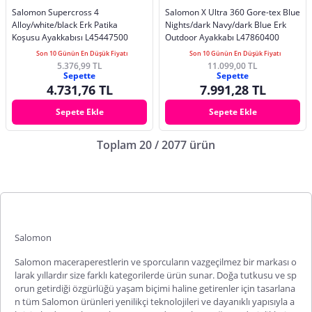
Salomon Supercross 4
Salomon X Ultra 360 Gore-tex Blue
Alloy/white/black Erk Patika
Nights/dark Navy/dark Blue Erk
Koşusu Ayakkabısı L45447500
Outdoor Ayakkabı L47860400
Son 10 Günün En Düşük Fiyatı
Son 10 Günün En Düşük Fiyatı
5.376,99 TL
11.099,00 TL
Sepette
Sepette
4.731,76 TL
7.991,28 TL
Sepete Ekle
Sepete Ekle
Toplam 20 / 2077 ürün
Salomon
Salomon maceraperestlerin ve sporcuların vazgeçilmez bir markası o
larak yıllardır size farklı kategorilerde ürün sunar. Doğa tutkusu ve sp
orun getirdiği özgürlüğü yaşam biçimi haline getirenler için tasarlana
n tüm
Salomon
ürünleri yenilikçi teknolojileri ve dayanıklı yapısıyla a