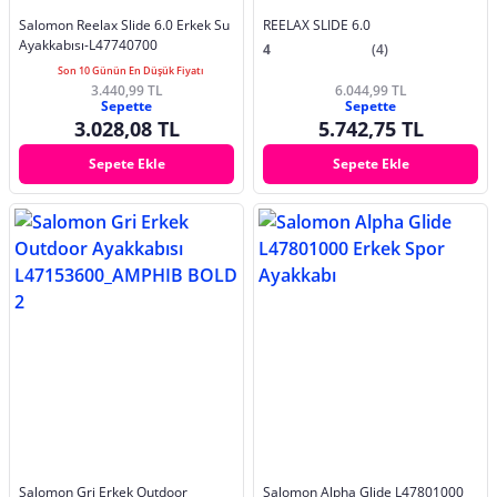
Salomon Reelax Slide 6.0 Erkek Su
REELAX SLIDE 6.0
Ayakkabısı-L47740700
4
(4)
Son 10 Günün En Düşük Fiyatı
3.440,99 TL
6.044,99 TL
Sepette
Sepette
3.028,08 TL
5.742,75 TL
Sepete Ekle
Sepete Ekle
Salomon Gri Erkek Outdoor
Salomon Alpha Glide L47801000