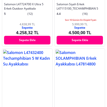
Salomon L47724700 X Ultra 5
Salomon Siyah Erkek
Erkek Outdoor Ayakkabı
L47115100_TECHAMPHIBIAN 5
5
(12)
4.4
(16)
Son 10 Günün En Düşük Fiyatı
4.838,99 TL
5.999,99 TL
Sepette
Sepette
4.258,32 TL
4.500,00 TL
Sepete Ekle
Sepete Ekle