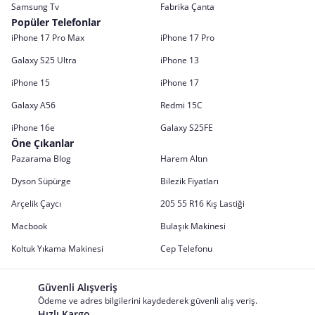
Samsung Tv
Fabrika Çanta
Popüler Telefonlar
iPhone 17 Pro Max
iPhone 17 Pro
Galaxy S25 Ultra
iPhone 13
iPhone 15
iPhone 17
Galaxy A56
Redmi 15C
iPhone 16e
Galaxy S25FE
Öne Çıkanlar
Pazarama Blog
Harem Altın
Dyson Süpürge
Bilezik Fiyatları
Arçelik Çaycı
205 55 R16 Kış Lastiği
Macbook
Bulaşık Makinesi
Koltuk Yıkama Makinesi
Cep Telefonu
Güvenli Alışveriş
Ödeme ve adres bilgilerini kaydederek güvenli alış veriş.
Hızlı Kargo