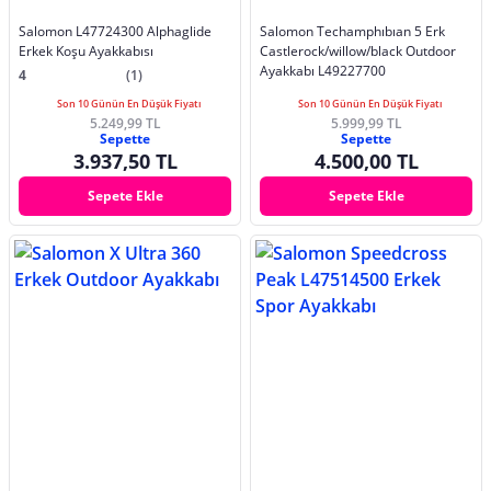
Salomon L47724300 Alphaglide
Salomon Techamphıbıan 5 Erk
Erkek Koşu Ayakkabısı
Castlerock/willow/black Outdoor
Ayakkabı L49227700
4
(1)
Son 10 Günün En Düşük Fiyatı
Son 10 Günün En Düşük Fiyatı
5.249,99 TL
5.999,99 TL
Sepette
Sepette
3.937,50 TL
4.500,00 TL
Sepete Ekle
Sepete Ekle