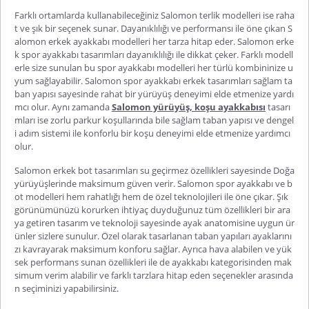
Farklı ortamlarda kullanabileceğiniz
Salomon terlik
modelleri ise raha
t ve şık bir seçenek sunar. Dayanıklılığı ve performansı ile öne çıkan
S
alomon erkek ayakkabı
modelleri her tarza hitap eder.
Salomon erke
k spor ayakkabı
tasarımları dayanıklılığı ile dikkat çeker. Farklı modell
erle size sunulan bu spor ayakkabı modelleri her türlü kombininize u
yum sağlayabilir.
Salomon spor ayakkabı erkek
tasarımları sağlam ta
ban yapısı sayesinde rahat bir yürüyüş deneyimi elde etmenize yardı
mcı olur. Aynı zamanda
Salomon yürüyüş, koşu ayakkabısı
tasarı
mları ise zorlu parkur koşullarında bile sağlam taban yapısı ve dengel
i adım sistemi ile konforlu bir koşu deneyimi elde etmenize yardımcı
olur.
Salomon erkek bot
tasarımları su geçirmez özellikleri sayesinde Doğa
yürüyüşlerinde maksimum güven verir.
Salomon spor ayakkabı
ve b
ot modelleri hem rahatlığı hem de özel teknolojileri ile öne çıkar. Şık
görünümünüzü korurken ihtiyaç duyduğunuz tüm özellikleri bir ara
ya getiren tasarım ve teknoloji sayesinde ayak anatomisine uygun ür
ünler sizlere sunulur. Özel olarak tasarlanan taban yapıları ayaklarını
zı kavrayarak maksimum konforu sağlar. Ayrıca hava alabilen ve yük
sek performans sunan özellikleri ile de ayakkabı kategori
sinden mak
simum verim alabilir ve farklı tarzlara hitap eden seçenekler arasında
n seçiminizi yapabilirsiniz.