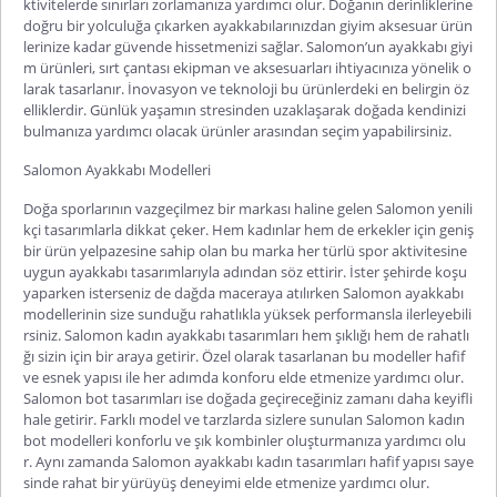
ktivitelerde sınırları zorlamanıza yardımcı olur. Doğanın derinliklerine
doğru bir yolculuğa çıkarken ayakkabılarınızdan giyim aksesuar ürün
lerinize kadar güvende hissetmenizi sağlar. Salomon’un ayakkabı giyi
m ürünleri, sırt çantası ekipman ve aksesuarları ihtiyacınıza yönelik o
larak tasarlanır. İnovasyon ve teknoloji bu ürünlerdeki en belirgin öz
elliklerdir. Günlük yaşamın stresinden uzaklaşarak doğada kendinizi
bulmanıza yardımcı olacak ürün
ler arasından seçim yapabilirsiniz.
Salomon Ayakkabı Modelleri
Doğa sporlarının vazgeçilmez bir markası haline gelen Salomon yenili
kçi tasarımlarla dikkat çeker. Hem kadınlar hem de erkekler için geniş
bir ürün yelpazesine sahip olan bu marka her türlü spor aktivitesine
uygun ayakkabı tasarımlarıyla adından söz ettirir. İster şehirde koşu
yaparken isterseniz de dağda maceraya atılırken
Salomon ayakkabı
modellerinin size sunduğu rahatlıkla yüksek performansla ilerleyebili
rsiniz.
Salomon kadın ayakkabı
tasarımları hem şıklığı hem de rahatlı
ğı sizin için bir araya getirir. Özel olarak tasarlanan bu modeller hafif
ve esnek yapısı ile her adımda konforu elde etmenize yardımcı olur.
Salomon bot
tasarımları ise doğada geçireceğiniz zamanı daha keyifli
hale getirir. Farklı model ve tarzlarda sizlere sunulan
Salomon kadın
bot
modelleri konforlu ve şık kombinler oluşturmanıza yardımcı olu
r. Aynı za
manda
Salomon ayakkabı kadın
tasarımları hafif yapısı saye
sinde rahat bir yürüyüş deneyimi elde etmenize yardımcı olur.