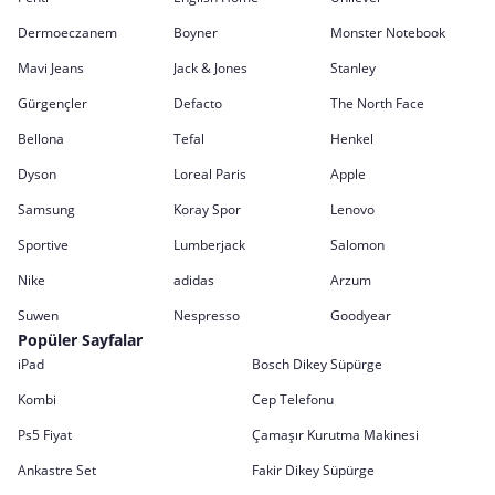
Dermoeczanem
Boyner
Monster Notebook
Mavi Jeans
Jack & Jones
Stanley
Gürgençler
Defacto
The North Face
Bellona
Tefal
Henkel
Dyson
Loreal Paris
Apple
Samsung
Koray Spor
Lenovo
Sportive
Lumberjack
Salomon
Nike
adidas
Arzum
Suwen
Nespresso
Goodyear
Popüler Sayfalar
iPad
Bosch Dikey Süpürge
Kombi
Cep Telefonu
Ps5 Fiyat
Çamaşır Kurutma Makinesi
Ankastre Set
Fakir Dikey Süpürge