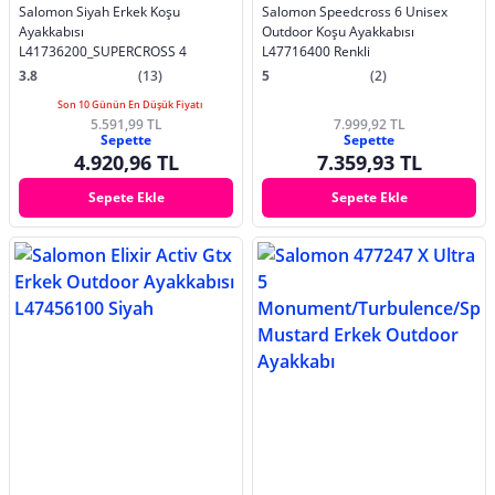
Salomon Siyah Erkek Koşu
Salomon Speedcross 6 Unisex
Ayakkabısı
Outdoor Koşu Ayakkabısı
L41736200_SUPERCROSS 4
L47716400 Renkli
3.8
(13)
5
(2)
Son 10 Günün En Düşük Fiyatı
5.591,99 TL
7.999,92 TL
Sepette
Sepette
4.920,96 TL
7.359,93 TL
Sepete Ekle
Sepete Ekle