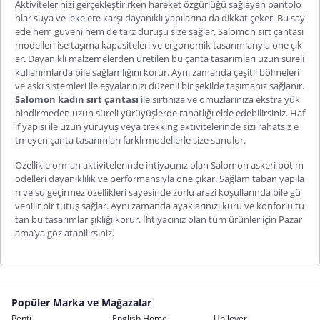
Aktivitelerinizi gerçekleştirirken hareket özgürlüğü sağlayan pantolo
nlar suya ve lekelere karşı dayanıklı yapılarına da dikkat çeker. Bu say
ede hem güveni hem de tarz duruşu size sağlar.
Salomon sırt çantası
modelleri ise taşıma kapasiteleri ve ergonomik tasarımlarıyla öne çık
ar. Dayanıklı malzemelerden üretilen bu çanta tasarımları uzun süreli
kullanımlarda bile sağlamlığını korur. Aynı zamanda çeşitli bölmeleri
ve askı sistemleri ile eşyalarınızı düzenli bir şekilde taşımanız sağlanır.
Salomon kadın sırt çantası
ile
sırtınıza ve omuzlarınıza ekstra yük
bindirmeden uzun süreli yürüyüşlerde rahatlığı elde edebilirsiniz. Haf
if yapısı ile uzun yürüyüş veya trekking aktivitelerinde sizi rahatsız e
tmeyen çanta tasarımları farklı modellerle size sunulur.
Özellikle orman aktivitelerinde ihtiyacınız olan
Salomon askeri bot
m
odelleri dayanıklılık ve performansıyla öne çıkar. Sağlam taban yapıla
rı ve su geçirmez özellikleri sayesinde zorlu arazi koşullarında bile gü
venilir bir tutuş sağlar. Aynı zamanda ayaklarınızı kuru ve konforlu tu
tan bu tasarımlar şıklığı korur. İhtiyacınız olan tüm ürünler için
Pazar
ama’ya
göz atabilirsiniz.
Popüler Marka ve Mağazalar
Penti
English Home
Unilever