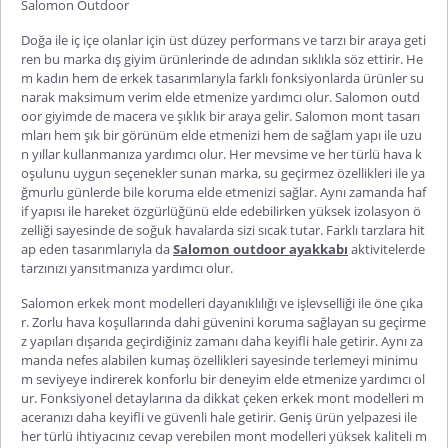
Salomon
Outdoor
Doğa ile iç içe olanlar için üst düzey performans ve tarzı bir araya geti
ren bu marka dış giyim ürünlerinde de adından sıklıkla söz ettirir. He
m kadın hem de erkek tasarımlarıyla farklı fonksiyonlarda ürünler su
narak maksimum verim elde etmenize yardımcı olur.
Salomon
outd
oor
giyimde de macera ve şıklık bir araya gelir.
Salomon mont
tasarı
mları hem şık bir görünüm elde etmenizi hem de sağlam yapı ile uzu
n yıllar kullanmanıza yardımcı olur. Her mevsime ve her türlü hava k
oşulunu uygun seçenekler sunan marka, su geçirmez özellikleri ile ya
ğmurlu günlerde bile koruma elde etmenizi sağlar. Aynı zamanda haf
if yapısı ile hareket özgürlüğünü elde edebilirken yüksek izolasyon ö
zelliği sayesinde de soğuk havalarda sizi sıcak tutar. Farklı tarzlara hit
ap eden tasarımlarıyl
a da
Salomon outdoor ayakkabı
aktivitelerde
tarzınızı yansıtmanıza yardımcı olur.
Salomon erkek mont
modelleri dayanıklılığı ve işlevselliği ile öne çıka
r. Zorlu hava koşullarında dahi güvenini koruma sağlayan su geçirme
z yapıları dışarıda geçirdiğiniz zamanı daha keyifli hale getirir. Aynı za
manda nefes alabilen kumaş özellikleri sayesinde terlemeyi minimu
m seviyeye indirerek konforlu bir deneyim elde etmenize yardımcı ol
ur. Fonksiyonel detaylarına da dikkat çeken erkek mont modelleri m
aceranızı daha keyifli ve güvenli hale getirir. Geniş ürün yelpazesi ile
her türlü ihtiyacınız cevap verebilen mont mode
lleri yüksek kaliteli m