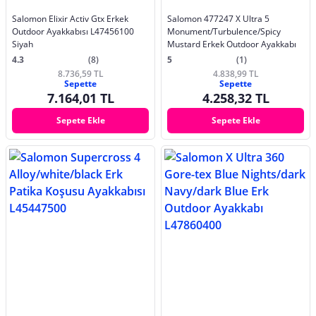
Salomon Elixir Activ Gtx Erkek
Salomon 477247 X Ultra 5
Outdoor Ayakkabısı L47456100
Monument/Turbulence/Spicy
Siyah
Mustard Erkek Outdoor Ayakkabı
4.3
(8)
5
(1)
8.736,59 TL
4.838,99 TL
Sepette
Sepette
7.164,01 TL
4.258,32 TL
Sepete Ekle
Sepete Ekle