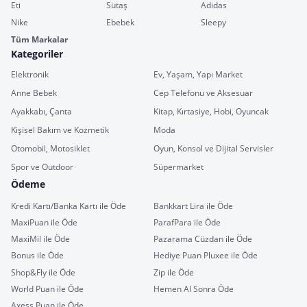
Eti
Sütaş
Adidas
Nike
Ebebek
Sleepy
Tüm Markalar
Kategoriler
Elektronik
Ev, Yaşam, Yapı Market
Anne Bebek
Cep Telefonu ve Aksesuar
Ayakkabı, Çanta
Kitap, Kırtasiye, Hobi, Oyuncak
Kişisel Bakım ve Kozmetik
Moda
Otomobil, Motosiklet
Oyun, Konsol ve Dijital Servisler
Spor ve Outdoor
Süpermarket
Ödeme
Kredi Kartı/Banka Kartı ile Öde
Bankkart Lira ile Öde
MaxiPuan ile Öde
ParafPara ile Öde
MaxiMil ile Öde
Pazarama Cüzdan ile Öde
Bonus ile Öde
Hediye Puan Pluxee ile Öde
Shop&Fly ile Öde
Zip ile Öde
World Puan ile Öde
Hemen Al Sonra Öde
Axess Puan ile Öde