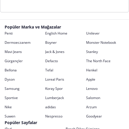
Popüler Marka ve Mağazalar
Penti
English Home
Unilever
Dermoeczanem
Boyner
Monster Notebook
Mavi Jeans
Jack & Jones
Stanley
Gürgençler
Defacto
The North Face
Bellona
Tefal
Henkel
Dyson
Loreal Paris
Apple
Samsung
Koray Spor
Lenovo
Sportive
Lumberjack
Salomon
Nike
adidas
Arzum
Suwen
Nespresso
Goodyear
Popüler Sayfalar
iPad
Bosch Dikey Süpürge