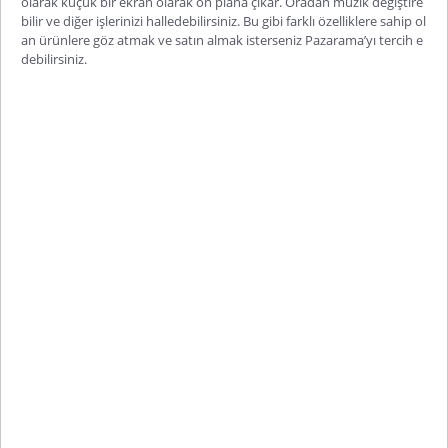
olarak küçük bir ekran olarak ön plana çıkar. Oradan müzik değiştire
bilir ve diğer işlerinizi halledebilirsiniz. Bu gibi farklı özelliklere sahip ol
an ürünlere göz atmak ve satın almak isterseniz Pazarama’yı tercih e
debilirsiniz.