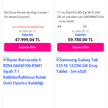
DJI Osmo Pocket 4p Vlog Combo /
11 inç iPad Pro M5 Çip Wi-Fi 256
On Ithalat Garantili
GB ve standart cam (MDWK4TU/A)
- Uzay Siyahı
4.6
(5)
Son 10 Günün En Düşük Fiyatı
49.999,00 TL
61.000,00 TL
Sepette
Sepette
47.999,04 TL
59.780,00 TL
Sepete Ekle
Sepete Ekle