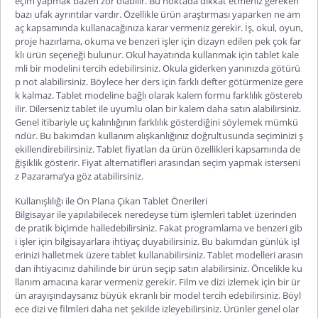
eçim yapmak bazen zor olabilir. Bu noktada dikkat etmeniz gereken
bazı ufak ayrıntılar vardır. Özellikle ürün araştırması yaparken ne am
aç kapsamında kullanacağınıza karar vermeniz gerekir. İş, okul, oyun,
proje hazırlama, okuma ve benzeri işler için dizayn edilen pek çok far
klı ürün seçeneği bulunur. Okul hayatında kullanmak için
tablet kale
mli
bir modelini tercih edebilirsiniz. Okula giderken yanınızda götürü
p not alabilirsiniz. Böylece her ders için farklı defter götürmenize gere
k kalmaz. Tablet modeline bağlı olarak kalem formu farklılık göstereb
ilir. Dilerseniz tablet ile uyumlu olan bir kalem daha satın alabilirsiniz.
Genel itibariyle uç kalınlığının farklılık gösterdiğini söylemek mümkü
ndür. Bu bakımdan kullanım alışkanlığınız doğrultusunda seçiminizi ş
ekillendirebilirsiniz.
Tablet fiyatları
da ürün özellikleri kapsamında de
ğişiklik gösterir. Fiyat alternatifleri arasından seçim yapmak isterseni
z Pazarama’ya göz atabilirsiniz.
Kullanışlılığı ile Ön Plana Çıkan Tablet Önerileri
Bilgisayar ile yapılabilecek neredeyse tüm işlemleri tablet üzerinden
de pratik biçimde halledebilirsiniz. Fakat programlama ve benzeri gib
i işler için bilgisayarlara ihtiyaç duyabilirsiniz. Bu bakımdan günlük işl
erinizi halletmek üzere tablet kullanabilirsiniz. Tablet modelleri arasın
dan ihtiyacınız dahilinde bir ürün seçip satın alabilirsiniz. Öncelikle ku
llanım amacına karar vermeniz gerekir. Film ve dizi izlemek için bir ür
ün arayışındaysanız büyük ekranlı bir model tercih edebilirsiniz. Böyl
ece dizi ve filmleri daha net şekilde izleyebilirsiniz. Ürünler genel olar