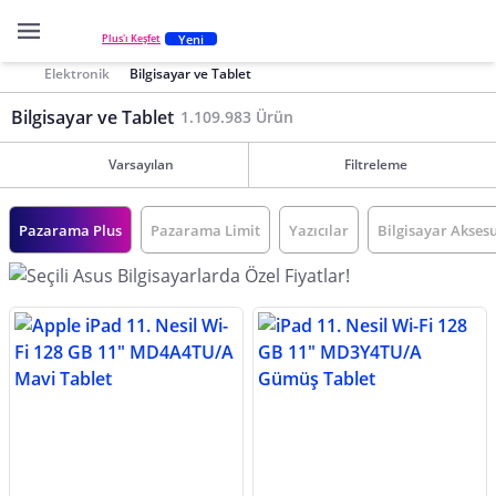
Yeni
Plus'ı Keşfet
Elektronik
Bilgisayar ve Tablet
Bilgisayar ve Tablet
1.109.983 Ürün
Varsayılan
Filtreleme
Pazarama Plus
Pazarama Limit
Yazıcılar
Bilgisayar Akses