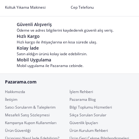
Koltuk Yıkama Makinesi
Cep Telefonu
Güvenli Alışveriş
Ödeme ve adres bilgilerini kaydederek güvenli alış veriş.
Hızlı Kargo
Hızlı kargo ile ihtiyaçlarına en kısa sürede ulaş.
Kolay İade
Satın aldığın ürünü kolay iade edebilirsin.
Mobil Uygulama
Mobil uygulama ile Pazarama cebinde.
Pazarama.com
Hakkımızda
İşlem Rehberi
İletişim
Pazarama Blog
Satıcı Sorularım & Taleplerim
Bilgi Toplumu Hizmetleri
Mesafeli Satış Sözleşmesi
Sıkça Sorulan Sorular
Kampanya Kupon Kullanımları
Güvenlik İpuçları
Ürün Güvenliği
Ürün Kurulum Rehberi
Ürünümü Nasıl İade Edebilirim?
Ürün Geri Çekme Bilgilendirmeleri