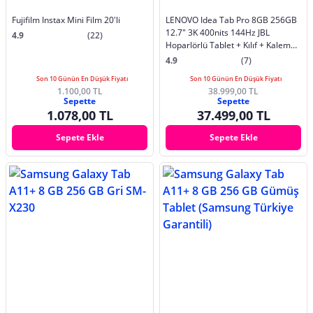
Fujifilm Instax Mini Film 20'li
LENOVO Idea Tab Pro 8GB 256GB
12.7" 3K 400nits 144Hz JBL
4.9
(22)
Hoparlörlü Tablet + Kılıf + Kalem
ZAE40185T
4.9
(7)
Son 10 Günün En Düşük Fiyatı
Son 10 Günün En Düşük Fiyatı
1.100,00 TL
38.999,00 TL
Sepette
Sepette
1.078,00 TL
37.499,00 TL
Sepete Ekle
Sepete Ekle