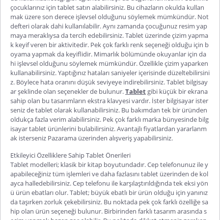
çocuklarınız için
tablet
satın alabilirsiniz. Bu cihazların okulda kullan
mak üzere son derece işlevsel olduğunu söylemek mümkündür. Not
defteri olarak dahi kullanılabilir. Aynı zamanda çocuğunuz resim yap
maya meraklıysa da tercih edebilirsiniz. Tablet üzerinde çizim yapma
k keyif veren bir aktivitedir. Pek çok farklı renk seçeneği olduğu için b
oyama yapmak da keyiflidir. Mimarlık bölümünde okuyanlar için da
hi işlevsel olduğunu söylemek mümkündür. Özellikle çizim yaparken
kullanabilirsiniz. Yaptığınız hataları saniyeler içerisinde düzeltebilirsini
z. Böylece hata oranını düşük seviyeye indirebilirsiniz.
Tablet bilgisay
ar
şeklinde olan seçenekler de bulunur.
Tablet
gibi küçük bir ekrana
sahip olan bu tasarımların ekstra klavyesi vardır. İster bilgisayar ister
seniz de tablet olarak kullanabilirsiniz. Bu bakımdan tek bir üründen
oldukça fazla verim alabilirsiniz. Pek çok farklı marka bünyesinde bilg
isayar tablet ürünlerini bulabilirsiniz. Avantajlı fiyatlardan yararlanm
ak isterseniz Pazarama üzerinden alışveriş yapabilirsiniz.
Etkileyici Özelliklere Sahip Tablet Önerileri
Tablet modelleri; klasik bir kitap boyutundadır. Cep telefonunuz ile y
apabileceğiniz tüm işlemleri ve daha fazlasını tablet üzerinden de kol
ayca halledebilirsiniz. Cep telefonu ile karşılaştırıldığında tek eksi yön
ü ürün ebatları olur. Tablet; büyük ebatlı bir ürün olduğu için yanınız
da taşırken zorluk çekebilirsiniz. Bu noktada pek çok farklı özelliğe sa
hip olan ürün seçeneği bulunur. Birbirinden farklı tasarım arasında s