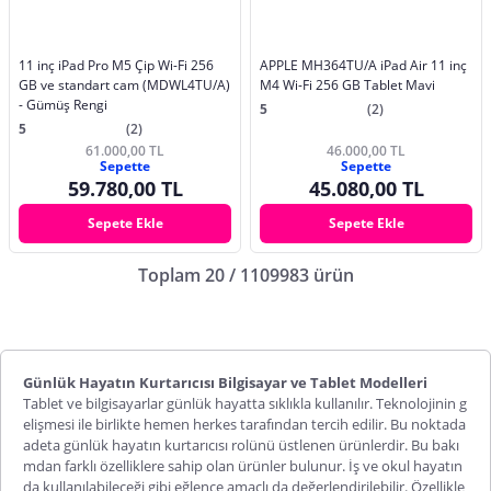
11 inç iPad Pro M5 Çip Wi-Fi 256
APPLE MH364TU/A iPad Air 11 inç
GB ve standart cam (MDWL4TU/A)
M4 Wi-Fi 256 GB Tablet Mavi
- Gümüş Rengi
5
(2)
5
(2)
61.000,00 TL
46.000,00 TL
Sepette
Sepette
59.780,00 TL
45.080,00 TL
Sepete Ekle
Sepete Ekle
Toplam 20 / 1109983 ürün
Günlük Hayatın Kurtarıcısı Bilgisayar ve Tablet Modelleri
Tablet ve bilgisayarlar günlük hayatta sıklıkla kullanılır. Teknolojinin g
elişmesi ile birlikte hemen herkes tarafından tercih edilir. Bu noktada
adeta günlük hayatın kurtarıcısı rolünü üstlenen ürünlerdir. Bu bakı
mdan farklı özelliklere sahip olan ürünler bulunur. İş ve okul hayatın
da kullanılabileceği gibi eğlence amaçlı da değerlendirilebilir. Özellikle