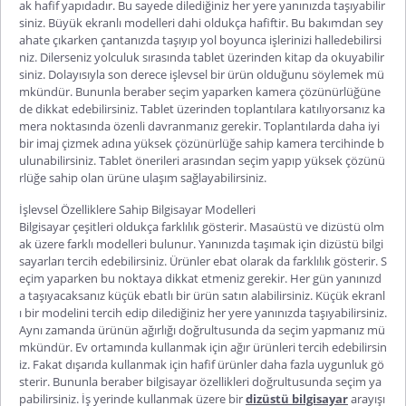
ak hafif yapıdadır. Bu sayede dilediğiniz her yere yanınızda taşıyabilir
siniz. Büyük ekranlı modelleri dahi oldukça hafiftir. Bu bakımdan sey
ahate çıkarken çantanızda taşıyıp yol boyunca işlerinizi halledebilirsi
niz. Dilerseniz yolculuk sırasında tablet üzerinden kitap da okuyabilir
siniz. Dolayısıyla son derece işlevsel bir ürün olduğunu söylemek mü
mkündür. Bununla beraber seçim yaparken kamera çözünürlüğüne
de dikkat edebilirsiniz. Tablet üzerinden toplantılara katılıyorsanız ka
mera noktasında özenli davranmanız gerekir. Toplantılarda daha iyi
bir imaj çizmek adına yüksek çözünürlüğe sahip kamera tercihinde b
ulunabilirsiniz.
Tablet önerileri
arasından seçim yapıp yüksek çözünü
rlüğe sahip olan ürüne ulaşım sağlayabilirsiniz.
İşlevsel Özelliklere Sahip Bilgisayar Modelleri
Bilgisayar çeşitleri
oldukça farklılık gösterir. Masaüstü ve dizüstü olm
ak üzere farklı modelleri bulunur. Yanınızda taşımak için dizüstü bilgi
sayarları tercih edebilirsiniz. Ürünler ebat olarak da farklılık gösterir. S
eçim yaparken bu noktaya dikkat etmeniz gerekir. Her gün yanınızd
a taşıyacaksanız küçük ebatlı bir ürün satın alabilirsiniz. Küçük ekranl
ı bir modelini tercih edip dilediğiniz her yere yanınızda taşıyabilirsiniz.
Aynı zamanda ürünün ağırlığı doğrultusunda da seçim yapmanız mü
mkündür. Ev ortamında kullanmak için ağır ürünleri tercih edebilirsin
iz. Fakat dışarıda kullanmak için hafif ürünler daha fazla uygunluk gö
sterir. Bununla beraber
bilgisayar özellikleri
doğrultusunda seçim ya
pabilirsiniz. İş yerinde kullanmak üzere bir
dizüstü bilgisayar
arayışı