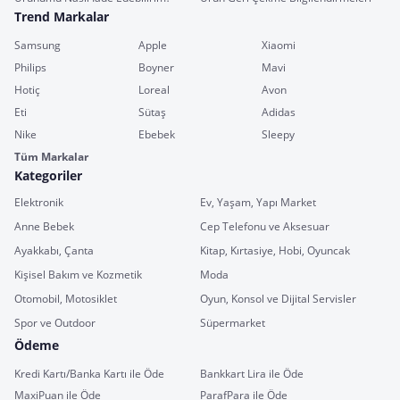
Trend Markalar
Samsung
Apple
Xiaomi
Philips
Boyner
Mavi
Hotiç
Loreal
Avon
Eti
Sütaş
Adidas
Nike
Ebebek
Sleepy
Tüm Markalar
Kategoriler
Elektronik
Ev, Yaşam, Yapı Market
Anne Bebek
Cep Telefonu ve Aksesuar
Ayakkabı, Çanta
Kitap, Kırtasiye, Hobi, Oyuncak
Kişisel Bakım ve Kozmetik
Moda
Otomobil, Motosiklet
Oyun, Konsol ve Dijital Servisler
Spor ve Outdoor
Süpermarket
Ödeme
Kredi Kartı/Banka Kartı ile Öde
Bankkart Lira ile Öde
MaxiPuan ile Öde
ParafPara ile Öde