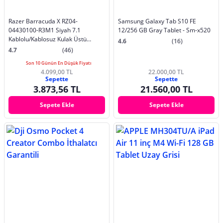
Razer Barracuda X RZ04-
Samsung Galaxy Tab S10 FE
04430100-R3M1 Siyah 7.1
12/256 GB Gray Tablet - Sm-x520
Kablolu/Kablosuz Kulak Üstü
4.6
(16)
Oyuncu Kulaklığı
4.7
(46)
Son 10 Günün En Düşük Fiyatı
4.099,00 TL
22.000,00 TL
Sepette
Sepette
3.873,56 TL
21.560,00 TL
Sepete Ekle
Sepete Ekle