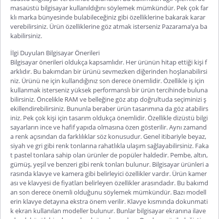
masaüstü bilgisayar kullanıldığını söylemek mümkündür. Pek çok far
klı marka bünyesinde bulabileceğiniz gibi özelliklerine bakarak karar
verebilirsiniz. Ürün özelliklerine göz atmak isterseniz Pazarama’ya ba
kabilirsiniz.
İlgi Duyulan Bilgisayar Önerileri
Bilgisayar önerileri
oldukça kapsamlıdır. Her ürünün hitap ettiği kişi f
arklıdır. Bu bakımdan bir ürünü sevmezken diğerinden hoşlanabilirsi
niz. Ürünü ne için kullandığınız son derece önemlidir. Özellikle iş için
kullanmak isterseniz yüksek performanslı bir ürün tercihinde buluna
bilirsiniz. Öncelikle RAM ve belleğine göz atıp doğrultuda seçiminizi ş
ekillendirebilirsiniz. Bununla beraber ürün tasarımına da göz atabilirs
iniz. Pek çok kişi için tasarım oldukça önemlidir. Özellikle dizüstü bilgi
sayarların ince ve hafif yapıda olmasına özen gösterilir. Aynı zamand
a renk açısından da farklılıklar söz konusudur. Genel itibariyle beyaz,
siyah ve gri gibi renk tonlarına rahatlıkla ulaşım sağlayabilirsiniz. Faka
t pastel tonlara sahip olan ürünler de popüler haldedir. Pembe, altın,
gümüş, yeşil ve benzeri gibi renk tonları bulunur.
Bilgisayar ürünleri
a
rasında klavye ve kamera gibi belirleyici özellikler vardır. Ürün kamer
ası ve klavyesi de fiyatları belirleyen özellikler arasındadır. Bu bakımd
an son derece önemli olduğunu söylemek mümkündür. Bazı modell
erin klavye detayına ekstra önem verilir. Klavye kısmında dokunmati
k ekran kullanılan modeller bulunur. Bunlar bilgisayar ekranına ilave