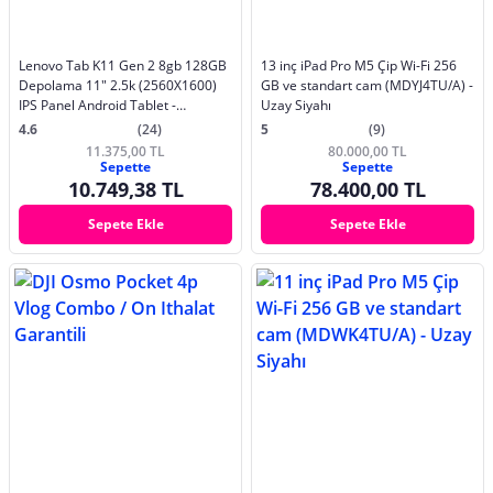
Lenovo Tab K11 Gen 2 8gb 128GB
13 inç iPad Pro M5 Çip Wi-Fi 256
Depolama 11" 2.5k (2560X1600)
GB ve standart cam (MDYJ4TU/A) -
IPS Panel Android Tablet -
Uzay Siyahı
ZAFS0134TR + Lenovo Tab Pen
4.6
(24)
5
(9)
Kalem
11.375,00 TL
80.000,00 TL
Sepette
Sepette
10.749,38 TL
78.400,00 TL
Sepete Ekle
Sepete Ekle