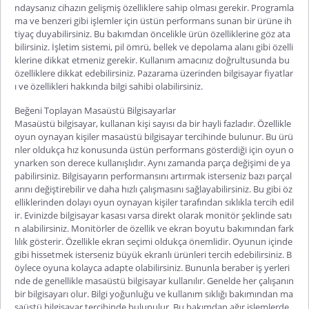
ndaysanız cihazın gelişmiş özelliklere sahip olması gerekir. Programla
ma ve benzeri gibi işlemler için üstün performans sunan bir ürüne ih
tiyaç duyabilirsiniz. Bu bakımdan öncelikle ürün özelliklerine göz ata
bilirsiniz. İşletim sistemi, pil ömrü, bellek ve depolama alanı gibi özelli
klerine dikkat etmeniz gerekir. Kullanım amacınız doğrultusunda bu
özelliklere dikkat edebilirsiniz. Pazarama üzerinden
bilgisayar fiyatlar
ı
ve özellikleri hakkında bilgi sahibi olabilirsiniz.
Beğeni Toplayan Masaüstü Bilgisayarlar
Masaüstü bilgisayar
, kullanan kişi sayısı da bir hayli fazladır. Özellikle
oyun oynayan kişiler masaüstü bilgisayar tercihinde bulunur. Bu ürü
nler oldukça hız konusunda üstün performans gösterdiği için oyun o
ynarken son derece kullanışlıdır. Aynı zamanda parça değişimi de ya
pabilirsiniz. Bilgisayarın performansını artırmak isterseniz bazı parçal
arını değiştirebilir ve daha hızlı çalışmasını sağlayabilirsiniz. Bu gibi öz
elliklerinden dolayı oyun oynayan kişiler tarafından sıklıkla tercih edil
ir. Evinizde bilgisayar kasası varsa direkt olarak monitör şeklinde satı
n alabilirsiniz. Monitörler de özellik ve ekran boyutu bakımından fark
lılık gösterir. Özellikle ekran seçimi oldukça önemlidir. Oyunun içinde
gibi hissetmek isterseniz büyük ekranlı ürünleri tercih edebilirsiniz. B
öylece oyuna kolayca adapte olabilirsiniz. Bununla beraber iş yerleri
nde de genellikle masaüstü
bilgisayar
kullanılır. Genelde her çalışanın
bir bilgisayarı olur. Bilgi yoğunluğu ve kullanım sıklığı bakımından ma
saüstü bilgisayar tercihinde bulunulur. Bu bakımdan ağır işlemlerde