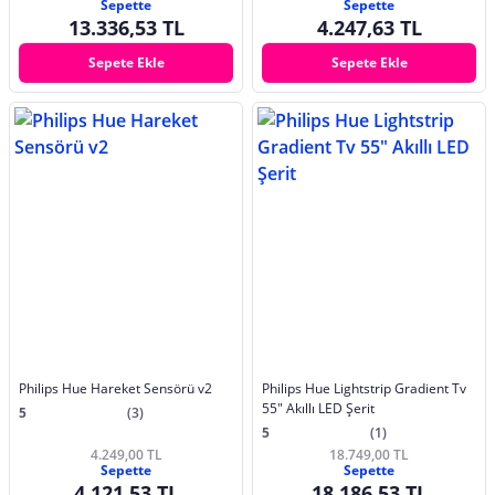
Sepette
Sepette
13.336,53 TL
4.247,63 TL
Sepete Ekle
Sepete Ekle
Philips Hue Hareket Sensörü v2
Philips Hue Lightstrip Gradient Tv
55" Akıllı LED Şerit
5
(3)
5
(1)
4.249,00 TL
18.749,00 TL
Sepette
Sepette
4.121,53 TL
18.186,53 TL