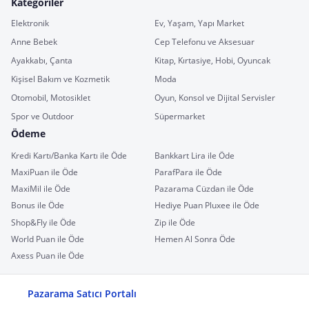
Kategoriler
Elektronik
Ev, Yaşam, Yapı Market
Anne Bebek
Cep Telefonu ve Aksesuar
Ayakkabı, Çanta
Kitap, Kırtasiye, Hobi, Oyuncak
Kişisel Bakım ve Kozmetik
Moda
Otomobil, Motosiklet
Oyun, Konsol ve Dijital Servisler
Spor ve Outdoor
Süpermarket
Ödeme
Kredi Kartı/Banka Kartı ile Öde
Bankkart Lira ile Öde
MaxiPuan ile Öde
ParafPara ile Öde
MaxiMil ile Öde
Pazarama Cüzdan ile Öde
Bonus ile Öde
Hediye Puan Pluxee ile Öde
Shop&Fly ile Öde
Zip ile Öde
World Puan ile Öde
Hemen Al Sonra Öde
Axess Puan ile Öde
Pazarama Satıcı Portalı