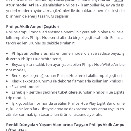
atür modelleri
ile kullanılabilen Philips akıllı ampuller ile, ev ya da iş
yerleri modern aydınlatma çözümleri ile donatılarak hem özelleştirile
bilir hem de enerji tasarrufu sağlanır.
Philips Akıllı Ampul Çeşitleri
Philips ampul modelleri arasında önemli bir yere sahip olan Philips a
kıllı ampuller, Philips Hue serisi altında birçok çeşite sahiptir. En fazla
tercih edilen ürünler şu şekilde sıralanır:
Philips ampuller arasında en temel model olan ve sadece beyaz ış
ık veren Philips Hue White serisi,
Beyaz ışıkta sıcaklık ton ayarı yapılabilen Philips Hue White Ambia
nce modeli,
Renkli ışık seçeneği sunan Philips Hue renkli akıllı ampul çeşitleri,
Klasik akkor görünümü ile dekoratif amaçlarla kullanılan Philips H
ue Filament modeli,
Esnek ışık şeritleri şeklinde tüketicilere sunulan Philips Hue Lights
trip modeli,
Işık çubukları formunda üretilen Philips Hue Play Light Bar ürünle
ri, kullanıcıların farklı ihtiyaçlarına ve dekorasyon tarzlarına uygun çö
zümler sunmak için tasarlanan ürünler arasında yer alır.
Renkli Dünyaları Yaşam Alanlarına Taşıyan Philips Akıllı Ampu
l Özellikleri