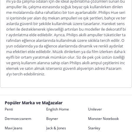
mı ya da çalışma odaları için de ideal aydınlatma çözümleri sunan bu
ampuller ile, çalışma esnasında soğuk beyaz ışık kullanılırken dinlen
me molalarında daha rahatlatıcı bir ton ayarlanabilir. Philips Hue seri
si içerisinde yer alan dış mekan ampulleri ve ışık şeritleri, bahçe ve ter
aslarda güvenli bir şekilde kullanılmak üzere tasarlanır. Hareket sens
örleri ile desteklenerek işlevselliği artırılan bu modeller ile dekoratif bi
r aydınlatma elde edilebilir. Ayrıca, Philips akıllı ampuller tüketiciler ta
rafından eğlence alanlarında kullanılmak üzere sıklıkla tercih edilir. O
yun odalarında ya da eğlence alanlarında dinamik ve renkli aydınlat
ma efektleri elde edilebilir. Müzik dinlerken ya da film izlerken daha k
eyifli bir ortam yaratmak mümkün olur. Siz de pek çok üstün özelliği
ve geniş kullanım alanına sahip olan Philips akıllı ampul çeşitlerini inc
elemek ve satın almak isterseniz güvenli alışverişin adresi Pazaram
a’yı tercih edebilirsiniz.
Popüler Marka ve Mağazalar
Penti
English Home
Unilever
Dermoeczanem
Boyner
Monster Notebook
Mavi Jeans
Jack & Jones
Stanley