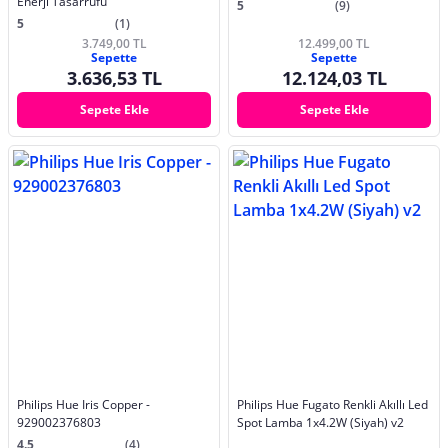
Enerji Tasarrufu
5
(9)
5
(1)
3.749,00 TL
12.499,00 TL
Sepette
Sepette
3.636,53 TL
12.124,03 TL
Sepete Ekle
Sepete Ekle
Philips Hue Iris Copper -
Philips Hue Fugato Renkli Akıllı Led
929002376803
Spot Lamba 1x4.2W (Siyah) v2
4.5
(4)