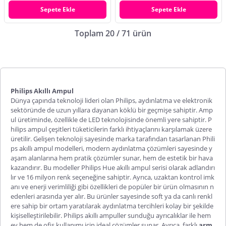
Sepete Ekle
Sepete Ekle
Toplam 20 / 71 ürün
Philips Akıllı Ampul
Dünya çapında teknoloji lideri olan Philips, aydınlatma ve elektronik
sektöründe de uzun yıllara dayanan köklü bir geçmişe sahiptir. Amp
ul üretiminde, özellikle de LED teknolojisinde önemli yere sahiptir. P
hilips ampul çeşitleri tüketicilerin farklı ihtiyaçlarını karşılamak üzere
üretilir. Gelişen teknoloji sayesinde marka tarafından tasarlanan Phili
ps akıllı ampul modelleri, modern aydınlatma çözümleri sayesinde y
aşam alanlarına hem pratik çözümler sunar, hem de estetik bir hava
kazandırır. Bu modeller Philips Hue akıllı ampul serisi olarak adlandırı
lır ve 16 milyon renk seçeneğine sahiptir. Ayrıca, uzaktan kontrol imk
anı ve enerji verimliliği gibi özellikleri de popüler bir ürün olmasının n
edenleri arasında yer alır. Bu ürünler sayesinde soft ya da canlı renkl
ere sahip bir ortam yaratılarak aydınlatma tercihleri kolay bir şekilde
kişiselleştirilebilir. Philips akıllı ampuller sunduğu ayrıcalıklar ile hem
ev hem de ofis kullanımı için ideal çözümler sunar. Ayrıca, farklı
arm