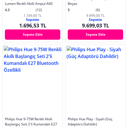
Lumen Renkli Akıllı Ampul A60
Beyaz
4.3
(12)
5
(6)
1.749,00 TL
9.999,00 TL
Sepette
Sepette
1.696,53 TL
9.699,03 TL
Sepete Ekle
Sepete Ekle
Philips Hue 9-75W Renkli Akıllı
Philips Hue Play - Siyah (Güç
Başlangıç Seti 2'li Kumandalı E27
Adaptörü Dahildir)