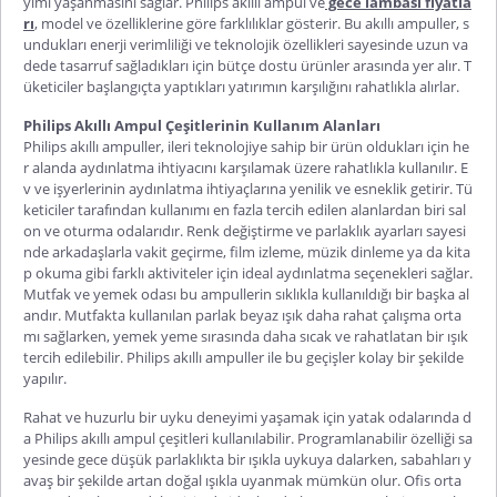
yimi yaşanmasını sağlar. Philips akıllı ampul ve
gece lambası fiyatla
rı
, model ve özelliklerine göre farklılıklar gösterir. Bu akıllı ampuller, s
undukları enerji verimliliği ve teknolojik özellikleri sayesinde uzun va
dede tasarruf sağladıkları için bütçe dostu ürünler arasında yer alır. T
üketiciler başlangıçta yaptıkları yatırımın karşılığını rahatlıkla alırlar.
Philips Akıllı Ampul Çeşitlerinin Kullanım Alanları
Philips akıllı ampuller, ileri teknolojiye sahip bir ürün oldukları için he
r alanda aydınlatma ihtiyacını karşılamak üzere rahatlıkla kullanılır. E
v ve işyerlerinin aydınlatma ihtiyaçlarına yenilik ve esneklik getirir. Tü
keticiler tarafından kullanımı en fazla tercih edilen alanlardan biri sal
on ve oturma odalarıdır. Renk değiştirme ve parlaklık ayarları sayesi
nde arkadaşlarla vakit geçirme, film izleme, müzik dinleme ya da kita
p okuma gibi farklı aktiviteler için ideal aydınlatma seçenekleri sağlar.
Mutfak ve yemek odası bu ampullerin sıklıkla kullanıldığı bir başka al
andır. Mutfakta kullanılan parlak beyaz ışık daha rahat çalışma orta
mı sağlarken, yemek yeme sırasında daha sıcak ve rahatlatan bir ışık
tercih edilebilir. Philips akıllı ampuller ile bu geçişler kolay bir şekilde
yapılır.
Rahat ve huzurlu bir uyku deneyimi yaşamak için yatak odalarında d
a Philips akıllı ampul çeşitleri kullanılabilir. Programlanabilir özelliği sa
yesinde gece düşük parlaklıkta bir ışıkla uykuya dalarken, sabahları y
avaş bir şekilde artan doğal ışıkla uyanmak mümkün olur. Ofis orta