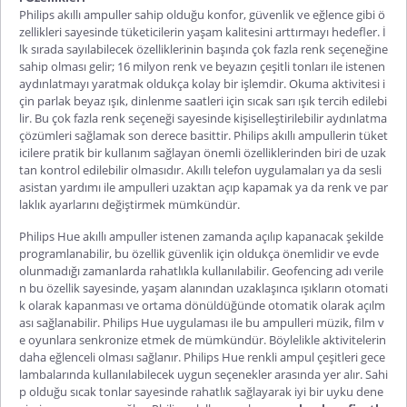
Philips akıllı ampuller sahip olduğu konfor, güvenlik ve eğlence gibi ö
zellikleri sayesinde tüketicilerin yaşam kalitesini arttırmayı hedefler. İ
lk sırada sayılabilecek özelliklerinin başında çok fazla renk seçeneğine
sahip olması gelir; 16 milyon renk ve beyazın çeşitli tonları ile istenen
aydınlatmayı yaratmak oldukça kolay bir işlemdir. Okuma aktivitesi i
çin parlak beyaz ışık, dinlenme saatleri için sıcak sarı ışık tercih edilebi
lir. Bu çok fazla renk seçeneği sayesinde kişiselleştirilebilir aydınlatma
çözümleri sağlamak son derece basittir. Philips akıllı ampullerin tüket
icilere pratik bir kullanım sağlayan önemli özelliklerinden biri de uzak
tan kontrol edilebilir olmasıdır. Akıllı telefon uygulamaları ya da sesli
asistan yardımı ile ampulleri uzaktan açıp kapamak ya da renk ve par
laklık ayarlarını değiştirmek mümkündür.
Philips Hue akıllı ampuller istenen zamanda açılıp kapanacak şekilde
programlanabilir, bu özellik güvenlik için oldukça önemlidir ve evde
olunmadığı zamanlarda rahatlıkla kullanılabilir. Geofencing adı verile
n bu özellik sayesinde, yaşam alanından uzaklaşınca ışıkların otomati
k olarak kapanması ve ortama dönüldüğünde otomatik olarak açılm
ası sağlanabilir. Philips Hue uygulaması ile bu ampulleri müzik, film v
e oyunlara senkronize etmek de mümkündür. Böylelikle aktivitelerin
daha eğlenceli olması sağlanır. Philips Hue renkli ampul çeşitleri gece
lambalarında kullanılabilecek uygun seçenekler arasında yer alır. Sahi
p olduğu sıcak tonlar sayesinde rahatlık sağlayarak iyi bir uyku dene