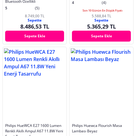
Bluetooth Özellikli
4
(4)
5
(5)
Son 10 Günün En Düşük Fiyatı
8.749,00 TL
5.588,84 TL
Sepette
Sepette
8.486,53 TL
5.365,29 TL
Sepete Ekle
Sepete Ekle
Philips HueWCA E27 1600 Lumen
Philips Huewca Flourish Masa
Renkli Akıllı Ampul A67 11.8W Yeni
Lambası Beyaz