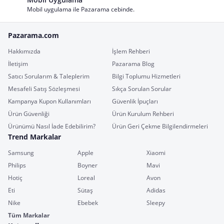
Mobil uygulama ile Pazarama cebinde.
Pazarama.com
Hakkımızda
İşlem Rehberi
İletişim
Pazarama Blog
Satıcı Sorularım & Taleplerim
Bilgi Toplumu Hizmetleri
Mesafeli Satış Sözleşmesi
Sıkça Sorulan Sorular
Kampanya Kupon Kullanımları
Güvenlik İpuçları
Ürün Güvenliği
Ürün Kurulum Rehberi
Ürünümü Nasıl İade Edebilirim?
Ürün Geri Çekme Bilgilendirmeleri
Trend Markalar
Samsung
Apple
Xiaomi
Philips
Boyner
Mavi
Hotiç
Loreal
Avon
Eti
Sütaş
Adidas
Nike
Ebebek
Sleepy
Tüm Markalar