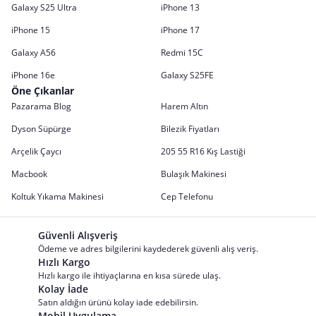
Galaxy S25 Ultra
iPhone 13
iPhone 15
iPhone 17
Galaxy A56
Redmi 15C
iPhone 16e
Galaxy S25FE
Öne Çıkanlar
Pazarama Blog
Harem Altın
Dyson Süpürge
Bilezik Fiyatları
Arçelik Çaycı
205 55 R16 Kış Lastiği
Macbook
Bulaşık Makinesi
Koltuk Yıkama Makinesi
Cep Telefonu
Güvenli Alışveriş
Ödeme ve adres bilgilerini kaydederek güvenli alış veriş.
Hızlı Kargo
Hızlı kargo ile ihtiyaçlarına en kısa sürede ulaş.
Kolay İade
Satın aldığın ürünü kolay iade edebilirsin.
Mobil Uygulama