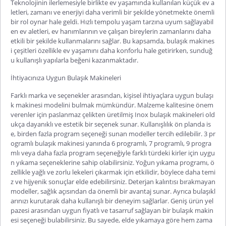
Teknolojinin ilerlemesiyle birlikte ev yaşamında kullanılan küçük ev a
letleri, zamanı ve enerjiyi daha verimli bir şekilde yönetmekte önemli
bir rol oynar hale geldi. Hızlı tempolu yaşam tarzına uyum sağlayabil
en ev aletleri, ev hanımlarının ve çalışan bireylerin zamanlarını daha
etkili bir şekilde kullanmalarını sağlar. Bu kapsamda,
bulaşık makines
i
çeşitleri özellikle ev yaşamını daha konforlu hale getirirken, sunduğ
u kullanışlı yapılarla beğeni kazanmaktadır.
İhtiyacınıza Uygun Bulaşık Makineleri
Farklı marka ve seçenekler arasından, kişisel ihtiyaçlara uygun bulaşı
k makinesi modelini bulmak mümkündür. Malzeme kalitesine önem
verenler için paslanmaz çelikten üretilmiş
Inox
bulaşık makineleri old
ukça dayanıklı ve estetik bir seçenek sunar. Kullanışlılık ön planda is
e, birden fazla program seçeneği sunan modeller tercih edilebilir.
3 pr
ogramlı bulaşık makinesi
yanında 6 programlı, 7 programlı, 9 progra
mlı veya daha fazla program seçeneğiyle farklı türdeki kirler için uygu
n yıkama seçeneklerine sahip olabilirsiniz. Yoğun yıkama programı, ö
zellikle yağlı ve zorlu lekeleri çıkarmak için etkilidir, böylece daha temi
z ve hijyenik sonuçlar elde edebilirsiniz. Deterjan kalıntısı bırakmayan
modeller, sağlık açısından da önemli bir avantaj sunar. Ayrıca bulaşıkl
arınızı kurutarak daha kullanışlı bir deneyim sağlarlar. Geniş ürün yel
pazesi arası
ndan uygun fiyatlı ve tasarruf sağlayan bir bulaşık makin
esi seçeneği bulabilirsiniz. Bu sayede, elde yıkamaya göre hem zama