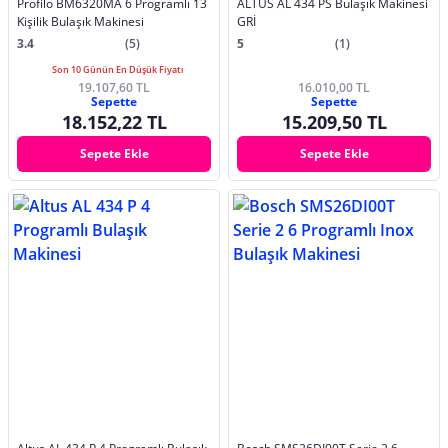
Profilo BM6320MA 6 Programlı 13
ALTUS AL 434 PS Bulaşık Makinesi
Kişilik Bulaşık Makinesi
GRİ
3.4
(5)
5
(1)
Son 10 Günün En Düşük Fiyatı
19.107,60 TL
16.010,00 TL
Sepette
Sepette
18.152,22 TL
15.209,50 TL
Sepete Ekle
Sepete Ekle