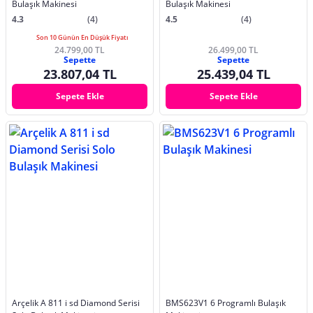
Bulaşık Makinesi
Bulaşık Makinesi
4.3
(4)
4.5
(4)
Son 10 Günün En Düşük Fiyatı
24.799,00 TL
26.499,00 TL
Sepette
Sepette
23.807,04 TL
25.439,04 TL
Sepete Ekle
Sepete Ekle
Arçelik A 811 i sd Diamond Serisi
BMS623V1 6 Programlı Bulaşık