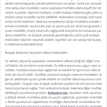
ekilde tamamlayarak yüksek performans sunarlar. Farklı ses seviyele
rine sahip olan modeller, sessiz yapısıyla mutfakta daha keyifli bir de
neyim sunarlar. Alanınız kısıtlıysa, ocaklı bulaşık makinesi gibi çoklu iş
levlere sahip modeller tercih edilebilir. Markaların sunduğu özel tasar
ımları tercih ederken, ideal
ses seviyelerine sahip modellere öncelik v
ermek önemlidir. Ayrıca tam yük ve yarım yük için farklı programlar s
unan modeller, enerji tasarrufu sağlayarak bütçenizi korumanıza yar
dımcı olabilirler. Az bulaşık yıkamak gerektiğinde, yarım yük bulaşık
makineleri ideal bir seçenek olabilir. İşyerleri için ise
sanayi tipi bulaşı
k makinesi
kullanabilirsiniz.
Bulaşık Makinesi Seçerken Dikkat Edilecekler
Ev aletleri alışverişi yaparken, tüketicilerin dikkat ettiği bir diğer öne
mli faktör de ürünlerin tasarımıdır. Ev dekorasyonuna uygun olan m
odeller, mutfakta bütünlük sağlamak ve estetik bir görünüm elde et
mek için tercih edilir. Özellikle
ankastre bulaşık makinesi
modelleri, di
ğer ev aletleriyle uyum içinde olabilir ve mutfak dekorasyonunu tam
amlayabilir.
Tezgah
üstü bulaşık makinesi
çeşitleri de raf üstüne maki
nenizi koymanızı sağlar.
Tam ankastre bulaşık makinesi
diğer mutfak
aletleriyle uyumluluk gösterir.
Ankastre set
, seçerken renk uyumun
a dikkat etmek mutfakta şıklık ve uyum sağlamak açısından önemlidi
r. Renk uyumunun sağlanması, mutfağın daha ferah ve davetkar bir
görünüme kavuşmasına yardımcı olur. Markaların sunduğu seçenekl