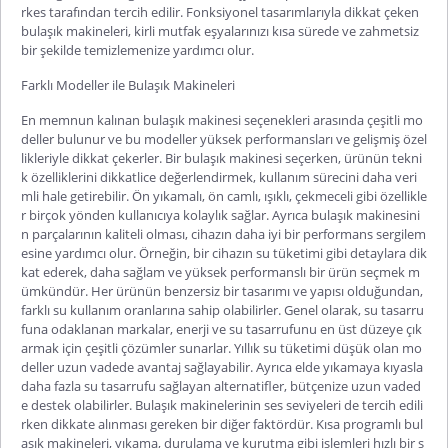
rkes tarafından tercih edilir. Fonksiyonel tasarımlarıyla dikkat çeken
bulaşık makineleri, kirli mutfak eşyalarınızı kısa sürede ve zahmetsiz
bir şekilde temizlemenize yardımcı olur.
Farklı Modeller ile Bulaşık Makineleri
En memnun kalınan bulaşık makinesi
seçenekleri arasında çeşitli mo
deller bulunur ve bu modeller yüksek performansları ve gelişmiş özel
likleriyle dikkat çekerler. Bir bulaşık makinesi seçerken, ürünün tekni
k özelliklerini dikkatlice değerlendirmek, kullanım sürecini daha veri
mli hale getirebilir. Ön yıkamalı, ön camlı, ışıklı, çekmeceli gibi özellikle
r birçok yönden kullanıcıya kolaylık sağlar. Ayrıca bulaşık makinesini
n parçalarının kaliteli olması, cihazın daha iyi bir performans sergilem
esine yardımcı olur. Örneğin, bir cihazın su tüketim
i gibi detaylara dik
kat ederek, daha sağlam ve yüksek performanslı bir ürün seçmek m
ümkündür. Her ürünün benzersiz bir tasarımı ve yapısı olduğundan,
farklı su kullanım oranlarına sahip olabilirler. Genel olarak, su tasarru
funa odaklanan markalar, enerji ve su tasarrufunu en üst düzeye çık
armak için çeşitli çözümler sunarlar. Yıllık su tüketimi düşük olan mo
deller uzun vadede avantaj sağlayabilir. Ayrıca elde yıkamaya kıyasla
daha fazla su tasarrufu sağlayan alternatifler, bütçenize uzun vaded
e destek olabi
lirler. Bulaşık makinelerinin ses seviyeleri de tercih edili
rken dikkate alınması gereken bir diğer faktördür. Kısa programlı bul
aşık makineleri, yıkama, durulama ve kurutma gibi işlemleri hızlı bir ş