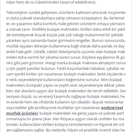
ndan hem de su tüketiminden tasarruf edebilirsiniz.
Teknolojinin sürekli gelişmesi, ürünlerin kalitesini artırarak müşteriler
in daha yüksek standartlara sahip olmasını kolaylaştırır. Bu ilerlemel
er, ev yaşamını daha konforlu hale getiren ürünlerin ortaya çıkmasın
a olanak tanır. Özellikle bulaşık makineleri, kirlileri daha etkili bir şekil
de temizleyerek büyük küçük pek çok tabağı mükemmel bir şekilde
yıkarken aynı zamanda hasar görmesini engeller. Bunun sonucunda,
mutfak eşyaları deterjan kullanımına bağlı olarak daha parlak ve day
anıklı hale gelir. Üstelik,
tablet deterjanlarla uyumlu olan bulaşık mak
ineleri daha verimli bir yıkama süreci sunar, böylece eşyalarınız ilk gü
nkü gibi yeni görünür.
Hangi marka bulaşık makinesi almalıyım
sorus
u için çeşitli yanıtlar bulunur. Farklı boyutlardaki tabaklar, çatallar ve
cam içerikli kirliler için tasarlanan bulaşık makineleri, farklı ölçülerde v
e renk seçenekleriyle kullanıcıların beğenisine sunulur. Mini bulaşık
makineleri, kompakt yapısı ve çeşitli renk seçenekleriyle dikkat çeker
ken, dar alanlara uygun dar bulaşık m
akineleri de tercih edilebilir. Ses
seviyesi düşük, su ve enerji tasarrufu sağlayan bulaşık
makineleri,
he
m evlerde hem de ofislerde kullanım için idealdir. Büyük restoranlar
veya kafeler gibi profesyonel mutfaklar için tasarlanan
endüstriyel
mutfak ürünleri
, bulaşık makineleri ise geniş yapısı ve yüksek perf
ormansıyla ön plana çıkar. Her ihtiyaca uygun olarak üretilen bu ma
kineler, kullanıcıların kirlileri kolayca temizlemesini ve hijyenik bir ort
am sağlamasını sağlar. Bu nedenle, hijyen ve pratiklik önemli olan he