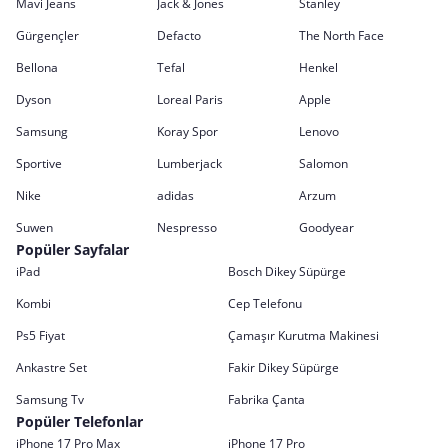
Mavi Jeans
Jack & Jones
Stanley
Gürgençler
Defacto
The North Face
Bellona
Tefal
Henkel
Dyson
Loreal Paris
Apple
Samsung
Koray Spor
Lenovo
Sportive
Lumberjack
Salomon
Nike
adidas
Arzum
Suwen
Nespresso
Goodyear
Popüler Sayfalar
iPad
Bosch Dikey Süpürge
Kombi
Cep Telefonu
Ps5 Fiyat
Çamaşır Kurutma Makinesi
Ankastre Set
Fakir Dikey Süpürge
Samsung Tv
Fabrika Çanta
Popüler Telefonlar
iPhone 17 Pro Max
iPhone 17 Pro