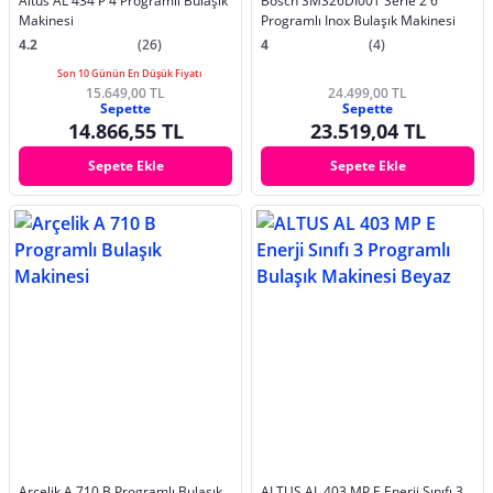
Altus AL 434 P 4 Programlı Bulaşık
Bosch SMS26DI00T Serie 2 6
Makinesi
Programlı Inox Bulaşık Makinesi
4.2
(26)
4
(4)
Son 10 Günün En Düşük Fiyatı
15.649,00 TL
24.499,00 TL
Sepette
Sepette
14.866,55 TL
23.519,04 TL
Sepete Ekle
Sepete Ekle
Arçelik A 710 B Programlı Bulaşık
ALTUS AL 403 MP E Enerji Sınıfı 3