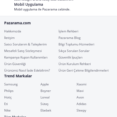
Mobil Uygulama
Mobil uygulama ile Pazarama cebinde.
Pazarama.com
Hakkımızda
İşlem Rehberi
İletişim
Pazarama Blog
Satıcı Sorularım & Taleplerim
Bilgi Toplumu Hizmetleri
Mesafeli Satış Sözleşmesi
Sıkça Sorulan Sorular
Kampanya Kupon Kullanımları
Güvenlik İpuçları
Ürün Güvenliği
Ürün Kurulum Rehberi
Ürünümü Nasıl İade Edebilirim?
Ürün Geri Çekme Bilgilendirmeleri
Trend Markalar
Samsung
Apple
Xiaomi
Philips
Boyner
Mavi
Hotiç
Loreal
Avon
Eti
Sütaş
Adidas
Nike
Ebebek
Sleepy
Tüm Markalar