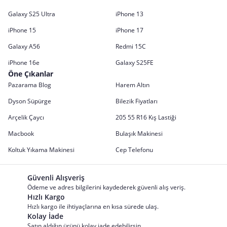
Galaxy S25 Ultra
iPhone 13
iPhone 15
iPhone 17
Galaxy A56
Redmi 15C
iPhone 16e
Galaxy S25FE
Öne Çıkanlar
Pazarama Blog
Harem Altın
Dyson Süpürge
Bilezik Fiyatları
Arçelik Çaycı
205 55 R16 Kış Lastiği
Macbook
Bulaşık Makinesi
Koltuk Yıkama Makinesi
Cep Telefonu
Güvenli Alışveriş
Ödeme ve adres bilgilerini kaydederek güvenli alış veriş.
Hızlı Kargo
Hızlı kargo ile ihtiyaçlarına en kısa sürede ulaş.
Kolay İade
Satın aldığın ürünü kolay iade edebilirsin.