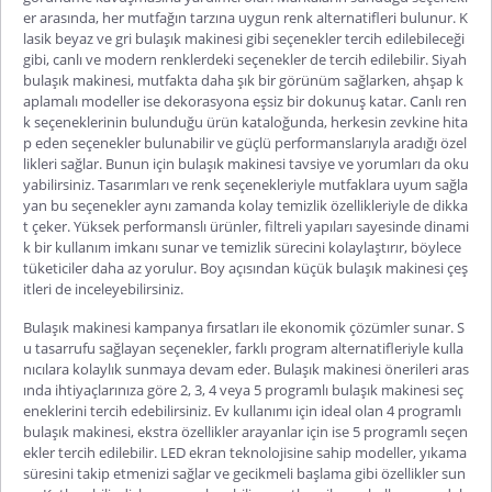
er arasında, her mutfağın tarzına uygun renk alternatifleri bulunur. K
lasik beyaz ve gri bulaşık makinesi gibi seçenekler tercih edilebileceği
gibi, canlı ve modern renklerdeki seçenekler de tercih edilebilir. Siyah
bulaşık makinesi, mutfakta daha şık bir görünüm sağlarken, ahşap k
aplamalı model
ler ise dekorasyona eşsiz bir dokunuş katar. Canlı ren
k seçeneklerinin bulunduğu ürün kataloğunda, herkesin zevkine hita
p eden seçenekler bulunabilir ve güçlü performanslarıyla aradığı özel
likleri sağlar. Bunun için bulaşık makinesi tavsiye ve yorumları da oku
yabilirsiniz. Tasarımları ve renk seçenekleriyle mutfaklara uyum sağla
yan bu seçenekler aynı zamanda kolay temizlik özellikleriyle de dikka
t çeker. Yüksek performanslı ürünler, filtreli yapıları sayesinde dinami
k bir kullanım
imkanı
sunar ve temizlik s
ürecini kolaylaştırır, böylece
tüketiciler daha az yorulur. Boy açısından
küçük bulaşık makinesi
çeş
itleri de inceleyebilirsiniz.
Bulaşık makinesi kampanya
fırsatları ile ekonomik çözümler sunar. S
u tasarrufu sağlayan seçenekler, farklı program alternatifleriyle kulla
nıcılara kolaylık sunmaya devam eder.
Bulaşık makinesi önerileri
aras
ında ihtiyaçlarınıza göre 2, 3, 4 veya
5 programlı bulaşık makinesi
seç
eneklerini tercih edebilirsiniz. Ev kullanımı için ideal olan
4 programlı
bulaşık makinesi
, ekstra özellikler arayanlar için ise 5 programlı seçen
ekler tercih edilebilir. LED ekran teknolojisine sahip modeller, yıkama
süresini takip etmenizi sağlar ve gecikme
li başlama gibi özellikler sun