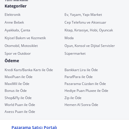
Kategoriler
Elektronik
Ev, Yaşam, Yapı Market
Anne Bebek
Cep Telefonu ve Aksesuar
Ayakkabı, Çanta
Kitap, Kırtasiye, Hobi, Oyuncak
Kişisel Bakım ve Kozmetik
Moda
Otomobil, Motosiklet
Oyun, Konsol ve Dijital Servisler
Spor ve Outdoor
Süpermarket
Ödeme
Kredi Kartı/Banka Kartı ile Öde
Bankkart Lira ile Öde
MaxiPuan ile Öde
ParafPara ile Öde
MaxiMil ile Öde
Pazarama Cüzdan ile Öde
Bonus ile Öde
Hediye Puan Pluxee ile Öde
Shop&Fly ile Öde
Zip ile Öde
World Puan ile Öde
Hemen Al Sonra Öde
Axess Puan ile Öde
Pazarama Satıcı Portalı