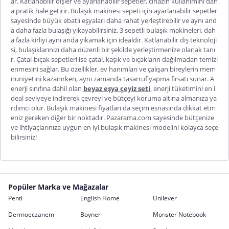
ar. Katlanabilir dişler ve ayarlanabilir sepetler, cihazın kullanımını dah
a pratik hale getirir.
Bulaşık makinesi sepeti
için ayarlanabilir sepetler
sayesinde büyük ebatlı eşyaları daha rahat yerleştirebilir ve aynı and
a daha fazla bulaşığı yıkayabilirsiniz. 3 sepetli bulaşık makineleri, dah
a fazla kirliyi aynı anda yıkamak için idealdir. Katlanabilir diş teknoloji
si, bulaşıklarınızı daha düzenli bir şekilde yerleştirmenize olanak tanı
r. Çatal-bıçak sepetleri ise çatal, kaşık v
e bıçakların dağılmadan temizl
enmesini sağlar. Bu özellikler, ev hanımları ve çalışan bireylerin mem
nuniyetini kazanırken, aynı zamanda tasarruf yapma fırsatı sunar. A
enerji sınıfına dahil olan
beyaz eşya çeyiz seti
, enerji tüketimini en i
deal seviyeye indirerek çevreyi ve bütçeyi koruma altına almanıza ya
rdımcı olur.
Bulaşık makinesi fiyatları
da seçim esnasında dikkat etm
eniz gereken diğer bir noktadır. Pazarama.com sayesinde bütçenize
ve ihtiyaçlarınıza uygun
en iyi bulaşık makinesi
modelini kolayca seçe
bilirsiniz!
Popüler Marka ve Mağazalar
Penti
English Home
Unilever
Dermoeczanem
Boyner
Monster Notebook