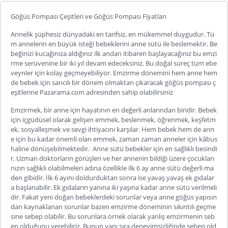
Göğüs Pompası Çeşitleri ve Göğüs Pompası Fiyatları
Annelik şüphesiz dünyadaki en tarifsiz, en mükemmel duygudur. Tü
m annelerin en büyük isteği bebeklerini anne sütü ile beslemektir. Be
beğinizi kucağınıza aldığınız ilk andan itibaren başlayacağınız bu emzi
rme serüvenine bir iki yıl devam edeceksiniz. Bu doğal süreç tüm ebe
veynler için kolay geçmeyebiliyor. Emzirme dönemini hem anne hem
de bebek için sancılı bir dönem olmaktan çıkaracak göğüs pompası ç
eşitlerine Pazarama.com adresinden sahip olabilirsiniz
Emzirmek, bir anne için hayatının en değerli anlarından biridir. Bebek
için içgüdüsel olarak gelişen emmek, beslenmek, öğrenmek, keşfetm
ek, sosyalleşmek ve sevgi ihtiyacını karşılar. Hem bebek hem de ann
e için bu kadar önemli olan emmek, zaman zaman anneler için kâbus
haline dönüşebilmektedir. Anne sütü bebekler için en sağlıklı besindi
r. Uzman doktorların görüşleri ve her annenin bildiği üzere çocukları
nızın sağlıklı olabilmeleri adına özellikle ilk 6 ay anne sütü değerli ma
den gibidir. İlk 6 ayını doldurduktan sonra ise yavaş yavaş ek gıdalar
a başlanabilir. Ek gıdaların yanına iki yaşına kadar anne sütü verilmeli
dir. Fakat yeni doğan bebeklerdeki sorunlar veya anne göğüs yapısın
dan kaynaklanan sorunlar bazen emzirme döneminin sıkıntılı geçme
sine sebep olabilir. Bu sorunlara örnek olarak yanlış emzirmenin seb
ep olduğunu verebiliriz. Bunun yanı sıra deneyimsizliğinde sebep old