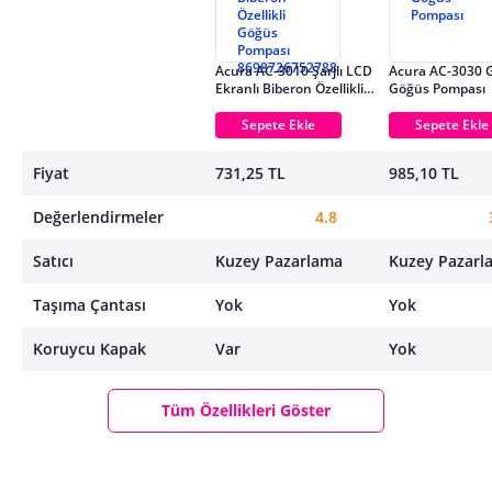
Acura AC-3010 Şarjlı LCD
Acura AC-3030 Gi
Ekranlı Biberon Özellikli
Göğüs Pompası
Göğüs Pompası
8698726752788
Sepete Ekle
Sepete Ekle
Fiyat
731,25 TL
985,10 TL
Değerlendirmeler
4.8
Satıcı
Kuzey Pazarlama
Kuzey Pazarl
Taşıma Çantası
Yok
Yok
Koruycu Kapak
Var
Yok
Tüm Özellikleri Göster