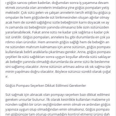
ı göğüs sancısı çeken kadınlar, doğumdan sonra iş yaşamına devam
etmek zorunda olan annelerin imdadına yine göğüs pompaları yetiş
mektedir. Çok sütü gelen ve çalışan annelerin tercih ettiği bu göğüs p
ompaları ile hem göğüslerde süt birikmesinden oluşan ağrılar olmay
acak hem de sürekli sağdığınız sütle bebeğinizin karnı doyacak ve ay
nı zamanda siz bebeğinizin yanında olmasanız bile sizin sütünüzden
yararlanabilecek. Fakat anne sütü ne kadar çok sağılırsa o kadar çok
süt üretilir. Göğüs pompaları, annelere bu gibi durumlarda en çok ya
rdımcı olan üründür. Hem annenin göğüs sağlığı hem de bebeğin an
ne sütünden mahrum kalmaması için anne sütünün, göğüs pompası
kullanılarak belirli aralıklarla çıkarılması gerekir. Anne, göğüs pompası
çeşitleri ile sütü sağdıktan sonra uygun koşullar altında sütü saklayar
ak bebeğin yanında olmadığı durumlarda da anne sütü ile beslenme
sini sağlamış olacaktır. Anne sütünün artması adına sık sık sağma işle
minin yapılması doğru olacaktır. Böylece sütünüz sürekli olarak çoğal
ır.
Göğüs Pompası Seçerken Dikkat Edilmesi Gerekenler
Süt sağmak için alınacak olan pompayı seçerken bazı dikkat edilmesi
gereken unsurlar bulunur. İlk olarak kesinlikle kullanılan malzeme yö
nünden sağlıklı bir ürün seçtiğinizden emin olmalı ve ardından göğüs
yapınıza uygun olup olmadığından emin olmalısınız. Göğüs pompası
nın göğsünüze tam oturup oturmadığını kontrol etmeniz ürünü dah