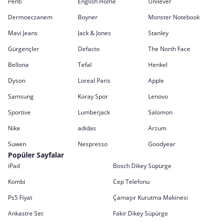
Penti
English Home
Unilever
Dermoeczanem
Boyner
Monster Notebook
Mavi Jeans
Jack & Jones
Stanley
Gürgençler
Defacto
The North Face
Bellona
Tefal
Henkel
Dyson
Loreal Paris
Apple
Samsung
Koray Spor
Lenovo
Sportive
Lumberjack
Salomon
Nike
adidas
Arzum
Suwen
Nespresso
Goodyear
Popüler Sayfalar
iPad
Bosch Dikey Süpürge
Kombi
Cep Telefonu
Ps5 Fiyat
Çamaşır Kurutma Makinesi
Ankastre Set
Fakir Dikey Süpürge