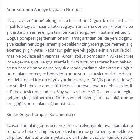
Anne sütünün Anneye faydaları Nelerdir?
İlk olarak size “anne” olduğunuzu hissettirir. Doğum kilolarının hızlı b
ir şekilde kaybolmasına katkı sağlayan emzirme dönemi kiloları ile ba
şı dertte olan anneler için tam bir kurtarıcı görevini üstlenmektedir.
Göğüs pompası çeşitlerinin önemli amaçlarından biri de yeni doğmu
ş ve kasları henüz gelişmemiş bebeklerinizin yeteri güçte memenizi ç
ekemediği için yeteri kadar süt gelmeyerek göğüslerinizin süt ile dol
ması ve böylece ağrı yapması. Ancak göğüs pompasının yüksek titreş
im ve çekme gücü ile göğüslerde ki tüm sütü boşaltarak hem bebek
adına hem de anne adına büyük oranda yardımcı olmaktadır. Göğüs
pompaları, emmeyen bebeklerin anne sütü ile beslenmelerine deva
m edebilmeleri için en büyük yardımcı araçtır. Göğüs pompası ile sağı
lan süt ile bebekler anne sütü ile beslenmeye devam edebileceklerdi
r. Bebek beslenmesinde ilk 6 ay yalnızca anne sütü alınması bebeğin
gelişimi için çok önemlidir. Emmeyen bebekler içinde bu imkânı anne
lere göğüs pompaları sağlamaktadır.
Kimler Göğüs Pompası Kullanmalıdır?
Çalışan kadınlar, göğüs ucu emzirme için elverişli olmayan kadınlar, p
rematüre bebek sahipleri, çene kasları henüz gelişmemiş bebeklere s
ahip kadınlar, süt üretimi yetersiz olan kadınlar, süt birikimden dolay