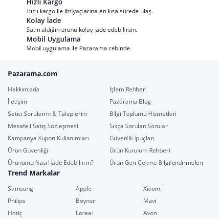
Hızlı Kargo
Hızlı kargo ile ihtiyaçlarına en kısa sürede ulaş.
Kolay İade
Satın aldığın ürünü kolay iade edebilirsin.
Mobil Uygulama
Mobil uygulama ile Pazarama cebinde.
Pazarama.com
Hakkımızda
İşlem Rehberi
İletişim
Pazarama Blog
Satıcı Sorularım & Taleplerim
Bilgi Toplumu Hizmetleri
Mesafeli Satış Sözleşmesi
Sıkça Sorulan Sorular
Kampanya Kupon Kullanımları
Güvenlik İpuçları
Ürün Güvenliği
Ürün Kurulum Rehberi
Ürünümü Nasıl İade Edebilirim?
Ürün Geri Çekme Bilgilendirmeleri
Trend Markalar
Samsung
Apple
Xiaomi
Philips
Boyner
Mavi
Hotiç
Loreal
Avon