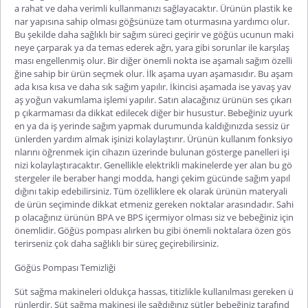
a rahat ve daha verimli kullanmanızı sağlayacaktır. Ürünün plastik ke
nar yapısına sahip olması göğsünüze tam oturmasına yardımcı olur.
Bu şekilde daha sağlıklı bir sağım süreci geçirir ve göğüs ucunun maki
neye çarparak ya da temas ederek ağrı, yara gibi sorunlar ile karşılaş
ması engellenmiş olur. Bir diğer önemli nokta ise aşamalı sağım özelli
ğine sahip bir ürün seçmek olur. İlk aşama uyarı aşamasıdır. Bu aşam
ada kısa kısa ve daha sık sağım yapılır. İkincisi aşamada ise yavaş yav
aş yoğun vakumlama işlemi yapılır. Satın alacağınız ürünün ses çıkarı
p çıkarmaması da dikkat edilecek diğer bir husustur. Bebeğiniz uyurk
en ya da iş yerinde sağım yapmak durumunda kaldığınızda sessiz ür
ünlerden yardım almak işinizi kolaylaştırır. Ürünün kullanım fonksiyo
nlarını öğrenmek için cihazın üzerinde bulunan gösterge panelleri işi
nizi kolaylaştıracaktır. Genellikle elektrikli makinelerde yer alan bu gö
stergeler ile beraber hangi modda, hangi çekim gücünde sağım yapıl
dığını takip edebilirsiniz. Tüm özelliklere ek olarak ürünün materyali
de ürün seçiminde dikkat etmeniz gereken noktalar arasındadır. Sahi
p olacağınız ürünün BPA ve BPS içermiyor olması siz ve bebeğiniz için
önemlidir. Göğüs pompası alırken bu gibi önemli noktalara özen gös
terirseniz çok daha sağlıklı bir süreç geçirebilirsiniz.
Göğüs Pompası Temizliği
Süt sağma makineleri oldukça hassas, titizlikle kullanılması gereken ü
rünlerdir. Süt sağma makinesi ile sağdığınız sütler bebeğiniz tarafınd