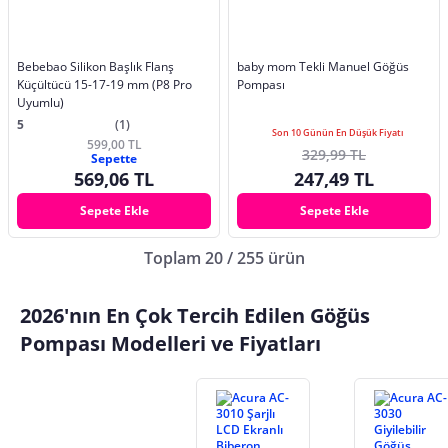
Bebebao Silikon Başlık Flanş
baby mom Tekli Manuel Göğüs
Küçültücü 15-17-19 mm (P8 Pro
Pompası
Uyumlu)
5
(1)
Son 10 Günün En Düşük Fiyatı
599,00 TL
329,99 TL
Sepette
569,06 TL
247,49 TL
Sepete Ekle
Sepete Ekle
Toplam 20 / 255 ürün
2026'nın En Çok Tercih Edilen Göğüs
Pompası Modelleri ve Fiyatları