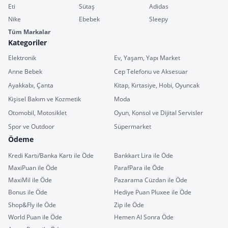
Eti
Sütaş
Adidas
Nike
Ebebek
Sleepy
Tüm Markalar
Kategoriler
Elektronik
Ev, Yaşam, Yapı Market
Anne Bebek
Cep Telefonu ve Aksesuar
Ayakkabı, Çanta
Kitap, Kırtasiye, Hobi, Oyuncak
Kişisel Bakım ve Kozmetik
Moda
Otomobil, Motosiklet
Oyun, Konsol ve Dijital Servisler
Spor ve Outdoor
Süpermarket
Ödeme
Kredi Kartı/Banka Kartı ile Öde
Bankkart Lira ile Öde
MaxiPuan ile Öde
ParafPara ile Öde
MaxiMil ile Öde
Pazarama Cüzdan ile Öde
Bonus ile Öde
Hediye Puan Pluxee ile Öde
Shop&Fly ile Öde
Zip ile Öde
World Puan ile Öde
Hemen Al Sonra Öde