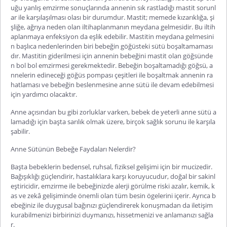
uğu yanlış emzirme sonuçlarında annenin sık rastladığı mastit sorunl
ar ile karşılaşılması olası bir durumdur. Mastit; memede kızarıklığa, şi
şliğe, ağrıya neden olan iltihaplanmanın meydana gelmesidir. Bu iltih
aplanmaya enfeksiyon da eşlik edebilir. Mastitin meydana gelmesini
n başlıca nedenlerinden biri bebeğin göğüsteki sütü boşaltamaması
dır. Mastitin giderilmesi için annenin bebeğini mastit olan göğsünde
n bol bol emzirmesi gerekmektedir. Bebeğin boşaltamadığı göğsü, a
nnelerin edineceği göğüs pompası çeşitleri ile boşaltmak annenin ra
hatlaması ve bebeğin beslenmesine anne sütü ile devam edebilmesi
için yardımcı olacaktır.
Anne açısından bu gibi zorluklar varken, bebek de yeterli anne sütü a
lamadığı için başta sarılık olmak üzere, birçok sağlık sorunu ile karşıla
şabilir.
Anne Sütünün Bebeğe Faydaları Nelerdir?
Başta bebeklerin bedensel, ruhsal, fiziksel gelişimi için bir mucizedir.
Bağışıklığı güçlendirir, hastalıklara karşı koruyucudur, doğal bir sakinl
eştiricidir, emzirme ile bebeğinizde alerji görülme riski azalır, kemik, k
as ve zekâ gelişiminde önemli olan tüm besin ögelerini içerir. Ayrıca b
ebeğiniz ile duygusal bağınızı güçlendirerek konuşmadan da iletişim
kurabilmenizi birbirinizi duymanızı, hissetmenizi ve anlamanızı sağla
r.