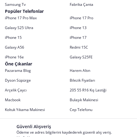
Samsung Tv
Fabrika Çanta
Popüler Telefonlar
iPhone 17 Pro Max
iPhone 17 Pro
Galaxy S25 Ultra
iPhone 13
iPhone 15
iPhone 17
Galaxy A56
Redmi 15C
iPhone 16e
Galaxy S25FE
Öne Çıkanlar
Pazarama Blog
Harem Altın
Dyson Süpürge
Bilezik Fiyatları
Arçelik Çaycı
205 55 R16 Kış Lastiği
Macbook
Bulaşık Makinesi
Koltuk Yıkama Makinesi
Cep Telefonu
Güvenli Alışveriş
Ödeme ve adres bilgilerini kaydederek güvenli alış veriş.