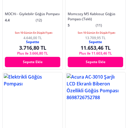
MOCHi - Giyilebilir Göğüs Pompası
Momcozy M5 Kablosuz Göğüs
Pompası (Tekli)
4.4
(12)
5
(11)
Son 10 Günün En Düşük Fiyatı
Son 10 Günün En Düşük Fiyatı
4.646,00 TL
13.709,95 TL
Sepette
Sepette
3.716,80 TL
11.653,46 TL
Plus ile 3.666,80 TL
Plus ile 11.603,46 TL
Sepete Ekle
Sepete Ekle