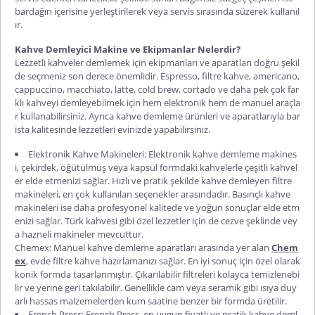
bardağın içerisine yerleştirilerek veya servis sırasında süzerek kullanıl
ır.
Kahve Demleyici Makine ve Ekipmanlar Nelerdir?
Lezzetli kahveler demlemek için ekipmanları ve aparatları doğru şekil
de seçmeniz son derece önemlidir. Espresso, filtre kahve, americano,
cappuccino, macchiato, latte, cold brew, cortado ve daha pek çok far
klı kahveyi demleyebilmek için hem elektronik hem de manuel araçla
r kullanabilirsiniz. Ayrıca kahve demleme ürünleri ve aparatlarıyla bar
ista kalitesinde lezzetleri evinizde yapabilirsiniz.
Elektronik Kahve Makineleri: Elektronik kahve demleme makines
i, çekirdek, öğütülmüş veya kapsül formdaki kahvelerle çeşitli kahvel
er elde etmenizi sağlar. Hızlı ve pratik şekilde kahve demleyen filtre
makineleri, en çok kullanılan seçenekler arasındadır. Basınçlı kahve
makineleri ise daha profesyonel kalitede ve yoğun sonuçlar elde etm
enizi sağlar. Türk kahvesi gibi özel lezzetler için de cezve şeklinde vey
a hazneli makineler mevcuttur.
Chemex: Manuel kahve demleme aparatları arasında yer alan
Chem
ex
, evde filtre kahve hazırlamanızı sağlar. En iyi sonuç için özel olarak
konik formda tasarlanmıştır. Çıkarılabilir filtreleri kolayca temizlenebi
lir ve yerine geri takılabilir. Genellikle cam veya seramik gibi ısıya duy
arlı hassas malzemelerden kum saatine benzer bir formda üretilir.
French Press: French Press, en uygun fiyatlı ve pratik kahve deml