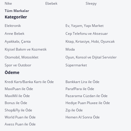
Nike
Ebebek
Sleepy
Tüm Markalar
Kategoriler
Elektronik
Ev, Yaşam, Yapı Market
Anne Bebek
Cep Telefonu ve Aksesuar
Ayakkabı, Çanta
Kitap, Kırtasiye, Hobi, Oyuncak
Kişisel Bakım ve Kozmetik
Moda
Otomobil, Motosiklet
Oyun, Konsol ve Dijital Servisler
Spor ve Outdoor
Süpermarket
Ödeme
Kredi Kartı/Banka Kartı ile Öde
Bankkart Lira ile Öde
MaxiPuan ile Öde
ParafPara ile Öde
MaxiMil ile Öde
Pazarama Cüzdan ile Öde
Bonus ile Öde
Hediye Puan Pluxee ile Öde
Shop&Fly ile Öde
Zip ile Öde
World Puan ile Öde
Hemen Al Sonra Öde
Axess Puan ile Öde