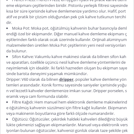
eme ekipmanı çeşitlerinden biridir. Pistonlu yerleşik filtresi sayesinde
kısa bir süre içerisinde kahve demlemenize yardımcı olur. Hafif, port
atif ve pratik bir çözüm olduğundan pek çok kahve tutkunun tercihi
dir.
Moka Pot: Moka pot, öğütülmüş kahvenin buhar basıncıyla deml
endiği özel bir ekipmandır. Diğer manuel kahve demleme ekipmanı ç
eşitlerinden farklı olarak ocak üzerinde kullanılır. Orijinali alüminyum
malzemelerden üretilen Moka Pot çeşitlerinin yeni nesil versiyonları
da bulunur.
Sifon Kahve: Vakumlu kahve makinesi olarak da bilinen sifon kah
ve aparatları, özellikle üçüncü nesil kahve demleme yöntemlerini de
neyimlemek için idealdir. İki farklı hazneden oluşan bu ekipman saye
sinde barista deneyimi yaşamak mümkündür.
Dripper: V60 olarak da bilinen
dripper
, popüler kahve demleme yön
temleri arasındadır. Konik formu sayesinde saniyeler içerisinde yoğu
n vel lezzetli kahveler demlemenize imkan sunar. Dripper porselen, s
eramik veya cam formunda olabilir.
Filtre Kağıdı: Hem manuel hem elektronik demleme makinelerind
e öğütülmüş kahvenin süzülmesi için filtre kağıt kullanılır. Ekipmanın
veya makinenin boyutlarına göre farklı ölçüde numarandırılır.
Öğütücü: Öğütücüler, çekirdek haldeki kahveleri dilediğiniz büyük
lükte çekmenizi sağlayan ekipmanlardır. Manuel veya elektronik vers
iyonları bulunan öğütücüler, kahvenizi günlük olarak taze şekilde çek