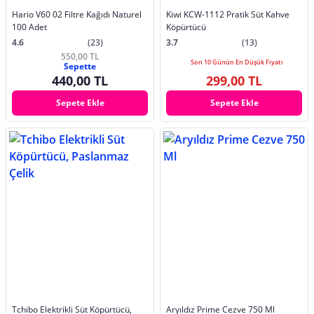
Hario V60 02 Filtre Kağıdı Naturel
Kiwi KCW-1112 Pratik Süt Kahve
100 Adet
Köpürtücü
4.6
(23)
3.7
(13)
550,00 TL
Son 10 Günün En Düşük Fiyatı
Sepette
440,00 TL
299,00 TL
Sepete Ekle
Sepete Ekle
Tchibo Elektrikli Süt Köpürtücü,
Aryıldız Prime Cezve 750 Ml