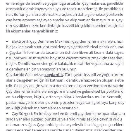
emlendiğinde lezzeti ve yoğunluğu artabilir. Çay makinesi, genellikle
otomatik olarak kaynayan suyu ve taze tutan demliği ile pratiklik su
nar. Bunun yanı sıra otomatik araçlardan daha geleneksel yöntemle
çay hazırlamanızı sağlayan araçlar ve ekipmanlar da mevcuttur. Çayı
nızı sevdikleriniz ve kendiniz için lezzetli bir şekilde demlemek için far
klı ekipmanları tanıyabilirsiniz:
Elektronik Çay Demleme Makinesi: Çay demleme makineleri, hızlı
bir şekilde sıcak suyu optimal dengeye getirerek ideal içecekler suna
r. Çaydanlık formunda tasarlanan üst demlik ve alt kısmındaki kayna
r su haznesi uzun süreler boyunca çayınızı taze tutmak için tasarlan
mıştır. Demlik haznesine göre kalabalık misafirler veya daha az sayıd
a demlemeler için varyasyonları bulunur.
Çaydanlık: Geleneksel
çaydanlık
, Türk çayını lezzetli ve yoğun arom
alarla dengelemek için iki katmanlı demlik ve hazneden oluşan aletle
rdir. Bitki çayları için yalnızca demlikten oluşan versiyonları da vardır.
Çay demleme makinelerine göre manuel ve geleneksel bir yöntem ol
an bu ekipman, küçük, orta veya büyük boylarda sunulur. Seramik,
paslanmaz çelik, dökme demir, porselen veya cam gibi ısıya karşı day
anıklılığı yüksek malzemelerden tasarlanır.
Çay Süzgeci: En fonksiyonel ve önemli çay demleme aparatları ara
sında yer alan süzgeç, pürüzsüz ve arındırılmış şekilde çayınızı yudu
mlamanızı sağlar. Çaydanlık içerisine yerleştirilen süzgeçler içecekleri
servis ederken taneciksiz şekilde sunar. Bağımsız süzgeç çeşitleri ise