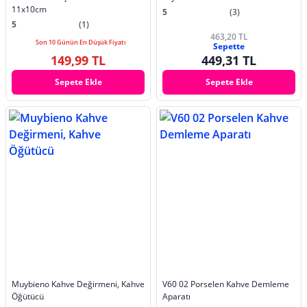
11x10cm
5
(3)
5
(1)
463,20 TL
Son 10 Günün En Düşük Fiyatı
Sepette
149,99 TL
449,31 TL
Sepete Ekle
Sepete Ekle
Muybieno Kahve Değirmeni, Kahve
V60 02 Porselen Kahve Demleme
Öğütücü
Aparatı