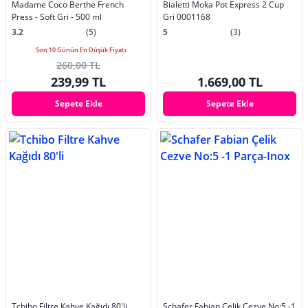
Madame Coco Berthe French
Bialetti Moka Pot Express 2 Cup
Press - Soft Gri - 500 ml
Gri 0001168
3.2
(5)
5
(3)
Son 10 Günün En Düşük Fiyatı
260,00 TL
239,99 TL
1.669,00 TL
Sepete Ekle
Sepete Ekle
Tchibo Filtre Kahve Kağıdı 80'li
Schafer Fabian Çelik Cezve No:5 -1