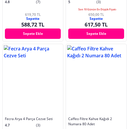
4.8
(7)
5
(3)
Son 10 Günün En Düşük Fiyatı
619,70 TL
650,00 TL
Sepette
Sepette
588,72 TL
617,50 TL
Sepete Ekle
Sepete Ekle
Fecra Arya 4 Parça Cezve Seti
Caffeo Filtre Kahve Kağıdı 2
Numara 80 Adet
4.7
(3)