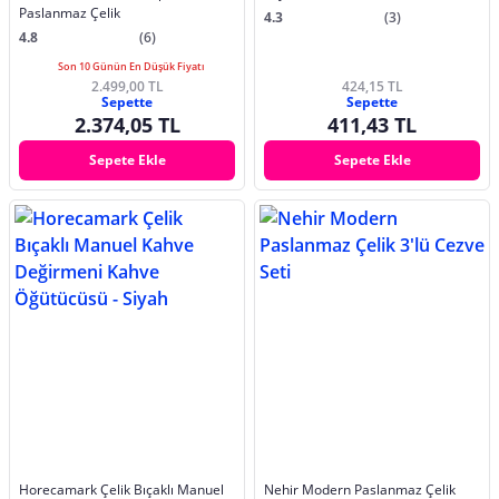
Paslanmaz Çelik
4.3
(3)
4.8
(6)
Son 10 Günün En Düşük Fiyatı
2.499,00 TL
424,15 TL
Sepette
Sepette
2.374,05 TL
411,43 TL
Sepete Ekle
Sepete Ekle
Horecamark Çelik Bıçaklı Manuel
Nehir Modern Paslanmaz Çelik