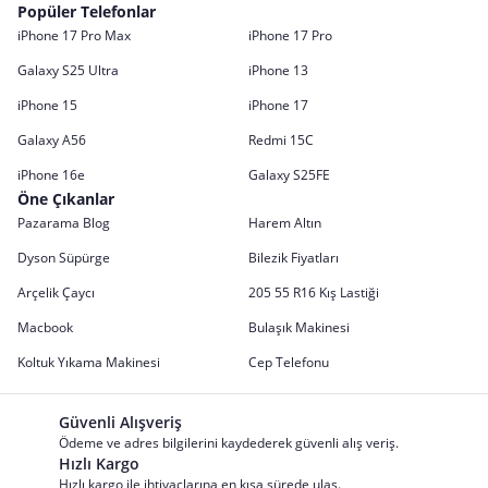
Popüler Telefonlar
iPhone 17 Pro Max
iPhone 17 Pro
Galaxy S25 Ultra
iPhone 13
iPhone 15
iPhone 17
Galaxy A56
Redmi 15C
iPhone 16e
Galaxy S25FE
Öne Çıkanlar
Pazarama Blog
Harem Altın
Dyson Süpürge
Bilezik Fiyatları
Arçelik Çaycı
205 55 R16 Kış Lastiği
Macbook
Bulaşık Makinesi
Koltuk Yıkama Makinesi
Cep Telefonu
Güvenli Alışveriş
Ödeme ve adres bilgilerini kaydederek güvenli alış veriş.
Hızlı Kargo
Hızlı kargo ile ihtiyaçlarına en kısa sürede ulaş.