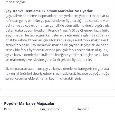
menizi sağlar.
Çay, Kahve Demleme Ekipmanı Markaları ve Fiyatlar
Çay, kahve demleme ekipmanları hem yerli hem yabancı markalar ta
rafından geniş bir ürün yelpazesinde ve fiyat aralığında sunulur. Man
uel kahve ve çay ekipmanları genellikle otomatik makinelere göre nis
peten daha uygun fiyatlıdır. French Press, V60 ve Chemex, fazla bütç
e ayırmadan lezzeti yoğun kahveler elde etmenizi sağlar. Biraz daha s
ofistike kahve ihtiyaçları için sifon kahve veya elektronik makineler t
ercihiniz olabilir. Çay demleyici makine ve çaydanlık çeşitleri de benz
er şekilde farklı fiyat aralıklarında pek çok farklı seçenekten oluşur. Ç
ay ve kahve demlerken kullanabileceğiniz yardımcı araçlar ise kullanıl
an malzemeye ve işlevine göre farklı şekilde fiyatlandırılır.
Siz de pazarama.com’un çay ve kahve demleme kategorisine göz ata
rak en iyi ürünleri sipariş edebilir, evinizde eşsiz lezzete ve yoğunluğa
sahip içecekler elde etmenin keyfini çıkarabilirsiniz.
Popüler Marka ve Mağazalar
Penti
English Home
Unilever