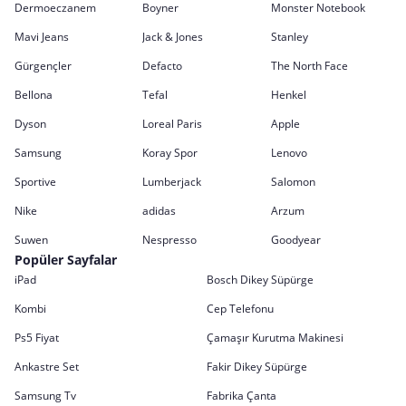
Dermoeczanem
Boyner
Monster Notebook
Mavi Jeans
Jack & Jones
Stanley
Gürgençler
Defacto
The North Face
Bellona
Tefal
Henkel
Dyson
Loreal Paris
Apple
Samsung
Koray Spor
Lenovo
Sportive
Lumberjack
Salomon
Nike
adidas
Arzum
Suwen
Nespresso
Goodyear
Popüler Sayfalar
iPad
Bosch Dikey Süpürge
Kombi
Cep Telefonu
Ps5 Fiyat
Çamaşır Kurutma Makinesi
Ankastre Set
Fakir Dikey Süpürge
Samsung Tv
Fabrika Çanta