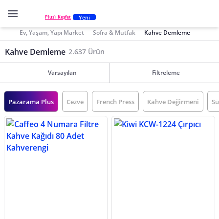
Yeni
Plus'ı Keşfet
Ev, Yaşam, Yapı Market
Sofra & Mutfak
Kahve Demleme
Kahve Demleme
2.637 Ürün
Varsayılan
Filtreleme
Pazarama Plus
Cezve
French Press
Kahve Değirmeni
Sü