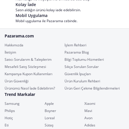
Kolay İade
Satın aldığın ürünü kolay iade edebilirsin.
Mobil Uygulama
Mobil uygulama ile Pazarama cebinde.
Pazarama.com
Hakkımızda
İşlem Rehberi
İletişim
Pazarama Blog
Satıcı Sorularım & Taleplerim
Bilgi Toplumu Hizmetleri
Mesafeli Satış Sözleşmesi
Sıkça Sorulan Sorular
Kampanya Kupon Kullanımları
Güvenlik İpuçları
Ürün Güvenliği
Ürün Kurulum Rehberi
Ürünümü Nasıl İade Edebilirim?
Ürün Geri Çekme Bilgilendirmeleri
Trend Markalar
Samsung
Apple
Xiaomi
Philips
Boyner
Mavi
Hotiç
Loreal
Avon
Eti
Sütaş
Adidas