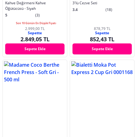
Kahve Değirmeni Kahve
3'lü Cezve Seti
Öğütücüsü - Siyah
3.4
(18)
5
(3)
Son 10 Günün En Düşük Fiyatı
2.999,00 TL
878,79 TL
Sepette
Sepette
2.849,05 TL
852,43 TL
Sepete Ekle
Sepete Ekle