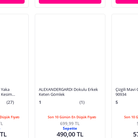
 Yaka
ALEXANDERGARDI Dokulu Erkek
Çizgili Mavi
r Kesim
Keten Gömlek
90934
(27)
1
(1)
5
Düşük Fiyatı
Son 10 Günün En Düşük Fiyatı
Son 10 
TL
699,99 TL
e
Sepette
 TL
490,00 TL
5