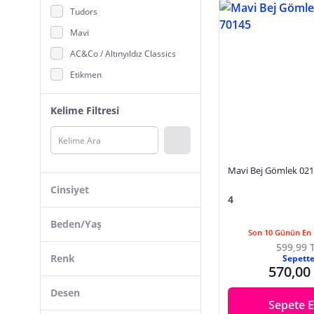
Tudors
Erkek Şort, Bermuda, Kapri
Mavi
Erkek Takım Elbise
AC&Co / Altınyıldız Classics
Erkek Tişört
Etikmen
Erkek Üst Giyim
BASEL.CO
Hac, Umre Kıyafetleri
Kelime Filtresi
Buratti
YXC
Colin's
Mavi Bej Gömlek 02
Deepsea
Cinsiyet
4
Bombe
Erkek
Süvari
Beden/Yaş
Son 10 Günün En 
Unisex
Jack & Jones
599,99 
Renk
Sepett
Alaska
570,00
LUFIAN
M
Desen
Sepete E
Fabrika
S