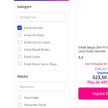
Kategori
Erkek Gömlek
Erkek Alt Giyim
Erkek Alt Üst Takım
Erkek Beyaz Slim Fi
Erkek Büyük Beden
Uzun Kollu Gömlek
Erkek Ceket
4.2
Erkek Deniz Şortu, Mayo
Son 10 Günün En 
698,00 
Erkek Dış Giyim
Sepett
Marka
523,50
Erkek Eşofman
Plus ile 497
Erkek İç Giyim,Uyku Giyim
Erkek Jeans
Sepete E
Hatemoğlu
Erkek Mont, Kaban
Alexander Gardi
Erkek Sweatshirt