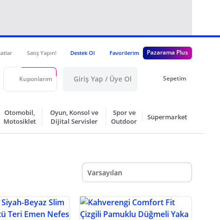
Pazarama Plus
satlar
Satış Yapın!
Destek Ol
Favorilerim
Giriş Yap / Üye Ol
Sepetim
Kuponlarım
Otomobil,
Oyun, Konsol ve
Spor ve
Süpermarket
Motosiklet
Dijital Servisler
Outdoor
Varsayılan