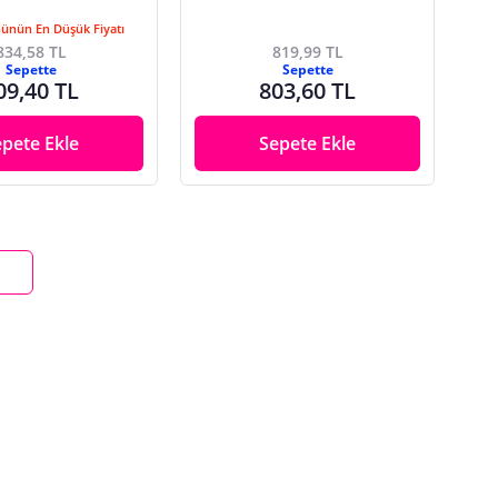
Günün En Düşük Fiyatı
834,58 TL
819,99 TL
Sepette
Sepette
09,40 TL
803,60 TL
epete Ekle
Sepete Ekle