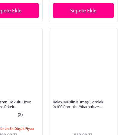
epete Ekle
Sepete Ekle
eten Dokulu Uzun
Relax Müslin Kumaş Gömlek
ze Erkek
%100 Pamuk - Yıkamalı ve
N GENİŞ KALIPDIR)
Çekmeyen
(2)
Günün En Düşük Fiyatı
489,00 TL
819,99 TL