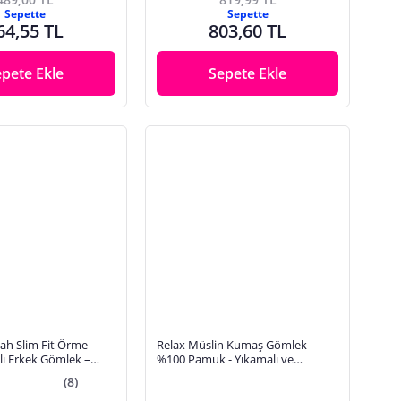
Sepette
Sepette
64,55 TL
803,60 TL
epete Ekle
Sepete Ekle
ah Slim Fit Örme
Relax Müslin Kumaş Gömlek
lı Erkek Gömlek –
%100 Pamuk - Yıkamalı ve
Esnek ve Modern
Çekmeyen
(8)
2604