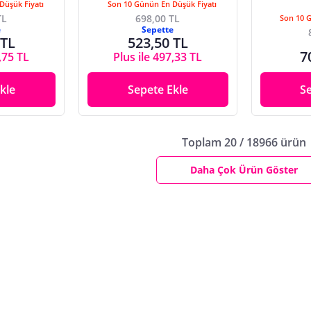
Düşük Fiyatı
Son 10 Günün En Düşük Fiyatı
TL
698,00 TL
Son 10 
e
Sepette
 TL
523,50 TL
7
,75 TL
Plus ile 497,33 TL
kle
Sepete Ekle
S
Toplam 20 / 18966 ürün
Daha Çok Ürün Göster