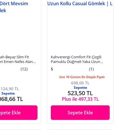
yah-Beyaz Slim Fit
Kahverengi Comfort Fit Çizgili
eri Emen Nefes Alan
Pamuklu Düğmeli Yaka Uzun
Mevsim Erkek Gömlek
Kollu Casual Gömlek | L
(12)
5
(1)
Son 10 Günün En Düşük Fiyatı
698,00 TL
Sepette
.124,90 TL
523,50 TL
Sepette
068,66 TL
Plus ile 497,33 TL
epete Ekle
Sepete Ekle