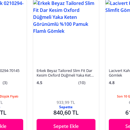
10294-70145
Erkek Beyaz Tailored Slim Fit Dar
Lacivert Kah
Kesim Oxford Düğmeli Yaka Keten
Gömlek
Görünümlü %100 Pamuk Flamlı
(3)
4.5
(10)
4.8
Gömlek
Düşük Fiyatı
Son 10 
TL
933,99 TL
e
Sepette
 TL
840,60 TL
6
kle
Sepete Ekle
S