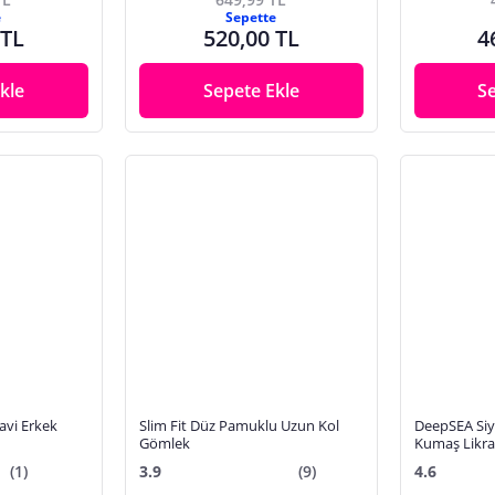
e
Sepette
 TL
520,00 TL
4
kle
Sepete Ekle
S
avi Erkek
Slim Fit Düz Pamuklu Uzun Kol
DeepSEA Siy
Gömlek
Kumaş Likra
Nefes Alan 
(1)
3.9
(9)
4.6
Tasarım 260