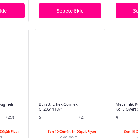
kle
Sepete Ekle
S
Düğmeli
Buratti Erkek Gömlek
Mevsimlik K
CF20S111871
Kollu Oversi
Gömlek(ÜRÜ
(29)
5
(2)
4
Düşük Fiyatı
Son 10 Günün En Düşük Fiyatı
Son 10 
TL
649,99 TL