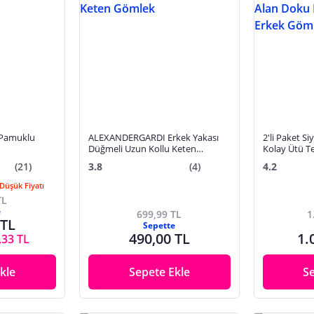
t Pamuklu
ALEXANDERGARDI Erkek Yakası
2'li Paket Si
Düğmeli Uzun Kollu Keten
Kolay Ütü T
Gömlek
Doku Dört 
(21)
3.8
(4)
4.2
Düşük Fiyatı
TL
e
699,99 TL
1
 TL
Sepette
490,00 TL
1.
,33 TL
kle
Sepete Ekle
S