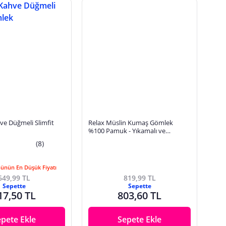
ve Düğmeli Slimfit
Relax Müslin Kumaş Gömlek
%100 Pamuk - Yıkamalı ve
Çekmeyen
(8)
Günün En Düşük Fiyatı
649,99 TL
819,99 TL
Sepette
Sepette
17,50 TL
803,60 TL
epete Ekle
Sepete Ekle