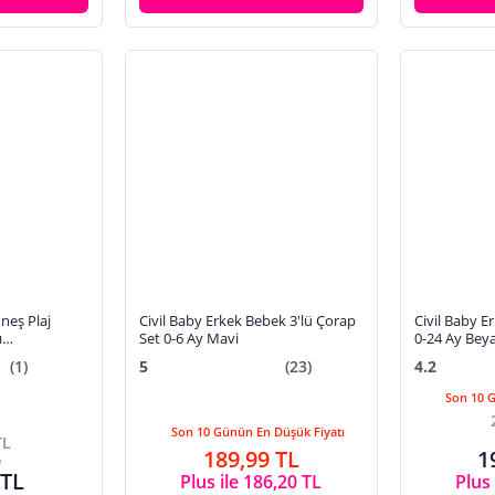
neş Plaj
Civil Baby Erkek Bebek 3'lü Çorap
Civil Baby E
ı
Set 0-6 Ay Mavi
0-24 Ay Be
ede
(1)
5
(23)
4.2
r, Astarlı
Son 10 
Son 10 Günün En Düşük Fiyatı
TL
189,99 TL
1
e
 TL
Plus ile 186,20 TL
Plus 