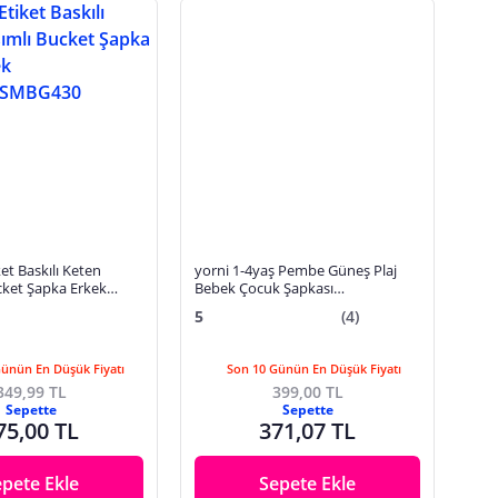
et Baskılı Keten
yorni 1-4yaş Pembe Güneş Plaj
cket Şapka Erkek
Bebek Çocuk Şapkası
44A526SMBG430
Ayarlanabilir, Makinede
5
(4)
Yıkanabilir Ütülenebilir, Astarlı
Günün En Düşük Fiyatı
Son 10 Günün En Düşük Fiyatı
349,99 TL
399,00 TL
Sepette
Sepette
75,00 TL
371,07 TL
epete Ekle
Sepete Ekle