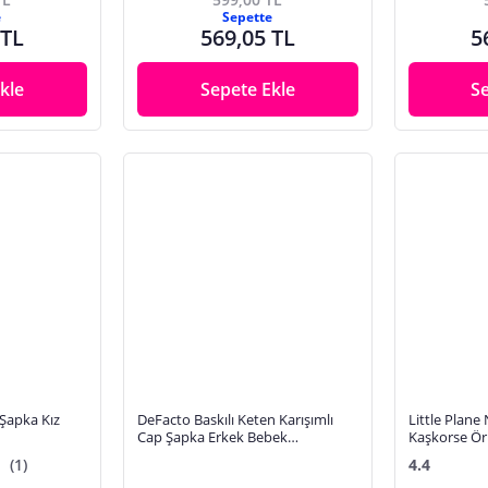
e
Sepette
 TL
569,05 TL
5
kle
Sepete Ekle
S
 Şapka Kız
DeFacto Baskılı Keten Karışımlı
Little Plane
Cap Şapka Erkek Bebek
Kaşkorse Ör
C2738A526SMBE404
(1)
4.4