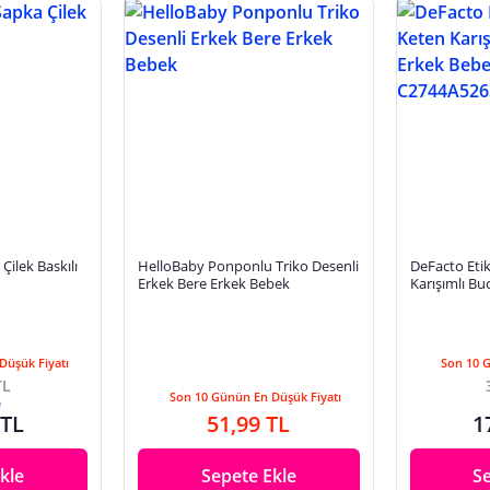
Çilek Baskılı
HelloBaby Ponponlu Triko Desenli
DeFacto Etik
Erkek Bere Erkek Bebek
Karışımlı Bu
Bebek C27
Düşük Fiyatı
Son 10 
TL
Son 10 Günün En Düşük Fiyatı
e
 TL
51,99 TL
1
kle
Sepete Ekle
S