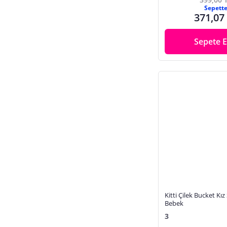
Sepett
371,07
Sepete E
Kitti Çilek Bucket Kız
Bebek
3