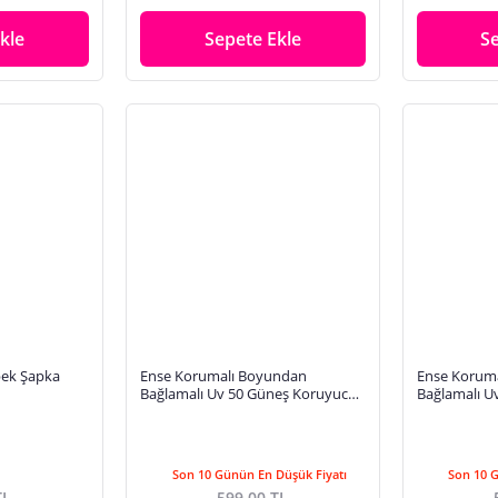
kle
Sepete Ekle
S
ek Şapka
Ense Korumalı Boyundan
Ense Korum
Bağlamalı Uv 50 Güneş Koruyucu
Bağlamalı U
Terletmeyen Bebek Çocuk Deniz
Terletmeyen
Şapkası BNT7043
Şapkası BN
Son 10 Günün En Düşük Fiyatı
Son 10 
TL
599,00 TL