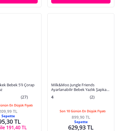
rkek Bebek 5'li Çorap
Milk&Moo Jungle Friends
yaz
Ayarlanabilir Bebek Yazlık Şapkası
0-18 Ay
(27)
4
(2)
Günün En Düşük Fiyatı
209,99 TL
Son 10 Günün En Düşük Fiyatı
Sepette
899,90 TL
95,30 TL
Sepette
629,93 TL
ile 191,40 TL