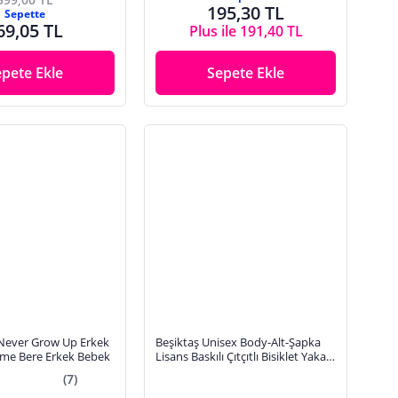
195,30 TL
Sepette
69,05 TL
Plus ile 191,40 TL
epete Ekle
Sepete Ekle
 Never Grow Up Erkek
Beşiktaş Unisex Body-Alt-Şapka
me Bere Erkek Bebek
Lisans Baskılı Çıtçıtlı Bisiklet Yaka
Long Sleeve Patikli
(7)