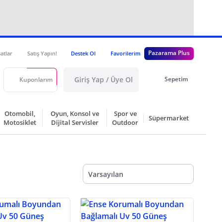
Pazarama Plus
satlar
Satış Yapın!
Destek Ol
Favorilerim
Giriş Yap / Üye Ol
Sepetim
Kuponlarım
Otomobil,
Oyun, Konsol ve
Spor ve
Süpermarket
Motosiklet
Dijital Servisler
Outdoor
Varsayılan