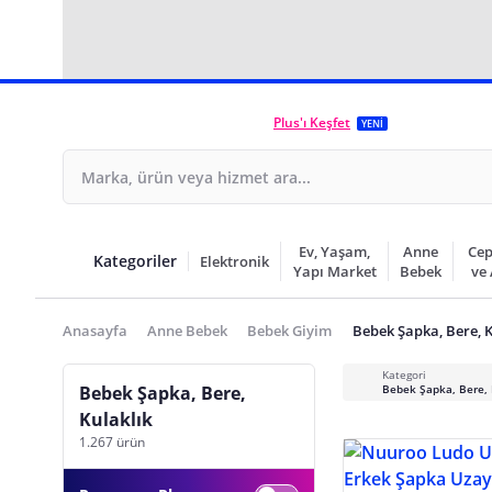
Plus'ı Keşfet
YENİ
Ev, Yaşam,
Anne
Cep
Kategoriler
Elektronik
Yapı Market
Bebek
ve
Anasayfa
Anne Bebek
Bebek Giyim
Bebek Şapka, Bere, K
Kategori
Bebek Şapka, Bere,
Bebek Şapka, Bere, 
Kulaklık
1.267 ürün