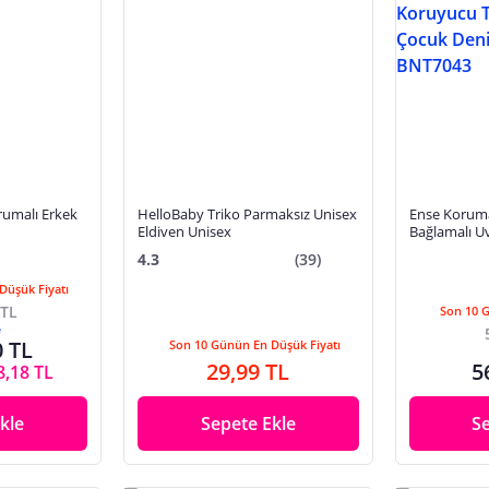
umalı Erkek
HelloBaby Triko Parmaksız Unisex
Ense Korum
Eldiven Unisex
Bağlamalı U
Terletmeyen
4.3
(39)
Şapkası BN
Düşük Fiyatı
 TL
Son 10 
e
0 TL
Son 10 Günün En Düşük Fiyatı
29,99 TL
5
8,18 TL
kle
Sepete Ekle
S