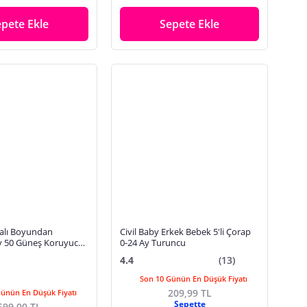
epete Ekle
Sepete Ekle
alı Boyundan
Civil Baby Erkek Bebek 5'li Çorap
v 50 Güneş Koruyucu
0-24 Ay Turuncu
 Bebek Çocuk Deniz
4.4
(13)
T7043
Son 10 Günün En Düşük Fiyatı
209,99 TL
Günün En Düşük Fiyatı
Sepette
599,00 TL