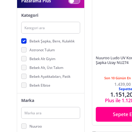
Pazarama Plus
Kategori
Bebek Şapka, Bere, Kulaklık
Astronot Tulum
Nuuroo Ludo UV Kor
Bebek Alt Giyim
Şapka Uzay NU274
Bebek Alt, Üst Takım
Bebek Ayakkabıları, Patik
Son 10 Günün En 
1.439,00
Bebek Elbise
Sepett
1.151,2
Bebek Eşofman
Plus ile 1.12
Marka
Bebek İç Giyim
Bebek Kravat, Papyon
Sepete E
Bebek Mayo, Plaj Giyim
Nuuroo
Bebek Pijama, Pijama Takımı