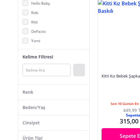
Hello Baby
Bebek Saç Aksesuarları
Kids
Bebek Salopet
Kitti
Bebek Tulum
DeFacto
Bebek Uyku Tulumu, Kundak
Yorni
Bebek Üst Giyim
Civil Baby
Body, Zıbın
Kelime Filtresi
Milk&Moo
Eldiven, Atkı
Andy Wawa
Kostüm, Özel Gün Kıyafetleri
Kitti Kız Bebek Şapka 
Little Plane
Yenidoğan Hastane Çıkışı
Beşiktaş
Renk
Civil
Son 10 Günün En 
Civil Boys
Beden/Yaş
449,99 
Sepett
Reyo
Pembe
315,00
Cinsiyet
Baby Plus
Mavi
Unisex
Babymod
Standart
Sepete E
Ürün Tipi
Çok Renkli