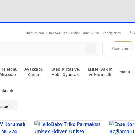
Fır
Hakkımızda
Sıkça Sorulan Sorular
İade Süreci
Siparişlerim
Puanlarım
 Telefonu
Ayakkabı,
Kitap, Kırtasiye,
Kişisel Bakım
Moda
 Aksesuar
Çanta
Hobi, Oyuncak
ve Kozmetik
ulaklık
Kulaklık