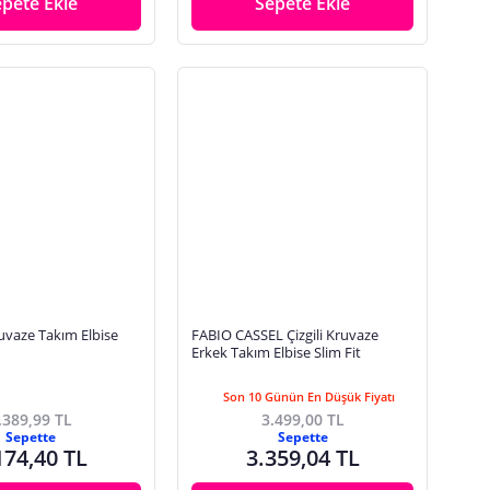
epete Ekle
Sepete Ekle
uvaze Takım Elbise
FABIO CASSEL Çizgili Kruvaze
Erkek Takım Elbise Slim Fit
Son 10 Günün En Düşük Fiyatı
.389,99 TL
3.499,00 TL
Sepette
Sepette
174,40 TL
3.359,04 TL