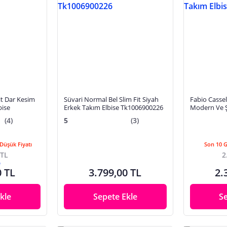
it Dar Kesim
Süvari Normal Bel Slim Fit Siyah
Fabio Casse
bise
Erkek Takım Elbise Tk1006900226
Modern Ve Ş
Elbise
(4)
5
(3)
Düşük Fiyatı
Son 10 
 TL
2
e
0 TL
3.799,00 TL
2.
kle
Sepete Ekle
S