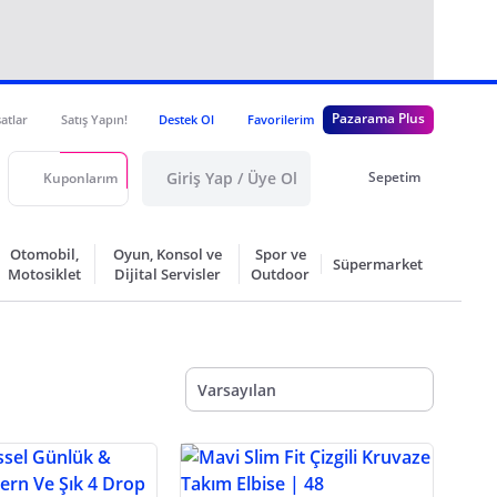
Pazarama Plus
satlar
Satış Yapın!
Destek Ol
Favorilerim
Giriş Yap / Üye Ol
Sepetim
Kuponlarım
Otomobil,
Oyun, Konsol ve
Spor ve
Süpermarket
Motosiklet
Dijital Servisler
Outdoor
Varsayılan