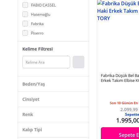
FABIO CASSEL
Erkek Sweatshirt
Hatemoğlu
Erkek Şort, Bermuda, Kapri
Fabrika
Erkek Tişört
Piserro
Erkek Üst Giyim
Dufy
Hac, Umre Kıyafetleri
Kelime Filtresi
Efor
Morven
Deepsea
Fabrika Düşük Bel Ba
Terzi Ayhan Classics
Erkek Takım Elbise 
Beden/Yaş
Beystil
Maserto
Cinsiyet
Son 10 Günün En 
Danger
2.099,99
Erkek
48
Renk
Sepett
Bilqasmi
1.995,0
Unisex
50
D'S DAMAT
Kalıp Tipi
52
Sepete E
İmza