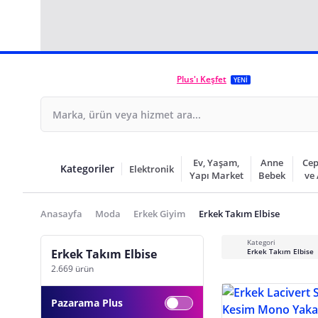
Plus'ı Keşfet
YENİ
Ev, Yaşam,
Anne
Cep
Kategoriler
Elektronik
Yapı Market
Bebek
ve
Anasayfa
Moda
Erkek Giyim
Erkek Takım Elbise
Kategori
Erkek Takım Elbise
Erkek Takım Elbise
2.669 ürün
Pazarama Plus