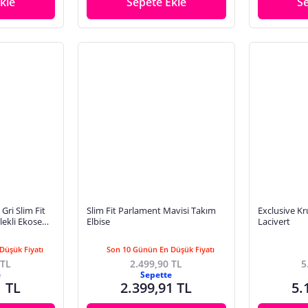
kle
Sepete Ekle
S
ri Slim Fit
Slim Fit Parlament Mavisi Takım
Exclusive Kr
lekli Ekose
Elbise
Lacivert
akım Elbise
Düşük Fiyatı
Son 10 Günün En Düşük Fiyatı
 TL
2.499,90 TL
5
e
Sepette
1 TL
2.399,91 TL
5.