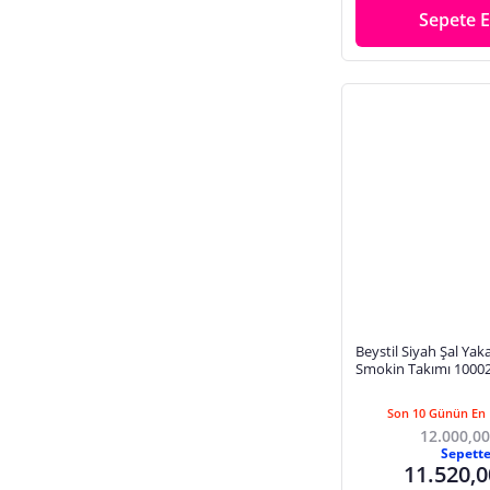
Sepete E
Beystil Siyah Şal Yak
Smokin Takımı 10002 
Son 10 Günün En 
12.000,00
Sepett
11.520,0