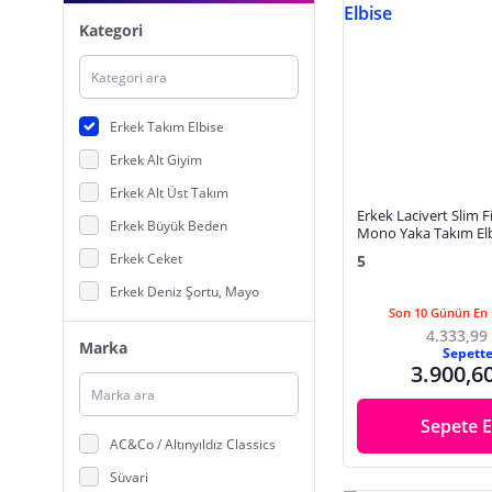
Kategori
Erkek Takım Elbise
Erkek Alt Giyim
Erkek Alt Üst Takım
Erkek Lacivert Slim F
Erkek Büyük Beden
Mono Yaka Takım El
Erkek Ceket
5
Erkek Deniz Şortu, Mayo
Son 10 Günün En 
Erkek Dış Giyim
4.333,99
Marka
Sepett
Erkek Eşofman
3.900,6
Erkek Gömlek
Erkek İç Giyim,Uyku Giyim
Sepete E
AC&Co / Altınyıldız Classics
Erkek Jeans
Süvari
Erkek Mont, Kaban