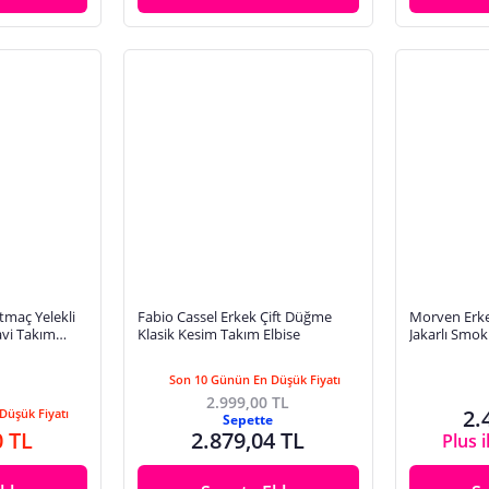
rtmaç Yelekli
Fabio Cassel Erkek Çift Düğme
Morven Erke
avi Takım
Klasik Kesim Takım Elbise
Jakarlı Smok
Son 10 Günün En Düşük Fiyatı
2.999,00 TL
2.
Düşük Fiyatı
Sepette
0 TL
2.879,04 TL
Plus i