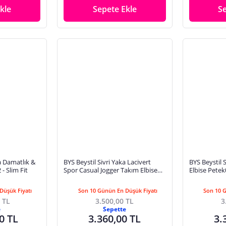
kle
Sepete Ekle
S
a Damatlık &
BYS Beystil Sivri Yaka Lacivert
BYS Beystil 
- Slim Fit
Spor Casual Jogger Takım Elbise
Elbise Petek0
Gofre- Slim Fit
Düşük Fiyatı
Son 10 Günün En Düşük Fiyatı
Son 10 
 TL
3.500,00 TL
3
e
Sepette
0 TL
3.360,00 TL
3.