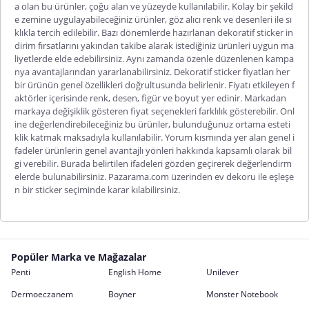
a olan bu ürünler, çoğu alan ve yüzeyde kullanılabilir. Kolay bir şekild
e zemine uygulayabileceğiniz ürünler, göz alıcı renk ve desenleri ile sı
klıkla tercih edilebilir. Bazı dönemlerde hazırlanan
dekoratif sticker in
dirim
fırsatlarını yakından takibe alarak istediğiniz ürünleri uygun ma
liyetlerde elde edebilirsiniz. Aynı zamanda özenle düzenlenen kampa
nya avantajlarından yararlanabilirsiniz.
Dekoratif sticker fiyatları
her
bir ürünün genel özellikleri doğrultusunda belirlenir. Fiyatı etkileyen f
aktörler içerisinde renk, desen, figür ve boyut yer edinir. Markadan
markaya değişiklik gösteren fiyat seçenekleri farklılık gösterebilir. Onl
ine değerlendirebileceğiniz bu ürünler, bulunduğunuz ortama esteti
klik katmak maksadıyla kullanılabilir. Yorum kısmında yer alan genel i
fadeler ürünlerin genel avantajlı yönleri hakkında kapsamlı olarak bil
gi verebilir. Burada belirtilen ifadeleri gözden geçirerek değerlendirm
elerde bulunabilirsiniz. Pazarama.com üzerinden ev dekoru ile eşleşe
n bir sticker seçiminde karar kılabilirsiniz.
Popüler Marka ve Mağazalar
Penti
English Home
Unilever
Dermoeczanem
Boyner
Monster Notebook