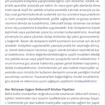
am yüzeylere kolaylıkla yapıştırabileceğiniz cam stickerlar, estetik ve
pratik aparatlar arasında yer edinir. Ev veya işyeri gibi alanlarda döne
msel olarak keyfi bir şekilde ortama estetiklik katmak amacıyla ya da
bazı özel günlerinizde etrafı süslemek için bu ürünlere başvurabilirsin
iz. Cam yüzeyleri kişiselleştirerek, gizlilik sağlayabilir ve güneş ışınların
ı kontrol altında da tutabilirsiniz.
Dekoratif dolap stickerları
ise dolapl
arının dış yüzeylerine kolaylıkla uygulanabilir. Eski dolaplarınızı kişisel
leştirmek veya yenilemek üzere bu ürünleri kullanabilirsiniz. Avantajlı
yönleriyle ön plana çıkarılan dolap stickerları ilgi çekici görünümleriyl
e beğenilir. Bazen de dolapların belirli kısımlarını korumak için de kull
anılabilir. Kolaylıkla uygulanabilir yapısıyla pratik bir seçeneğe dönüş
ür. Kendi dekorasyon tarzınıza uygun olarak birtakım seçimlerde kar
ar kılabilirsiniz. Online değerlendirebileceğiniz çeşitli modelleri dilediğ
iniz şekilde duvar veya çeşitli benzer yüzeylerde tercih edebilirsiniz. Y
orum kısmına göz atarak hakkında yapılan genel ifadeleri kapsamlı ş
ekilde inceleyebilirsiniz. Üretimlerinde yer alan kaliteli materyaller sa
yesinde uzun ömürlü bir kullanım deneyimi sunarak yeniliğini muhaf
aza etmeyi sürdürür. Pazarama’dan beğendiğiniz model örneklerine
göz atarak ev dekoruna uyum sağlayan çeşitlerini inceleyebilirsiniz.
Her Bütçeye Uygun Dekoratif Sticker Fiyatları
Belirli kalite standartları doğrultusunda tasarlanan dekoratif sticker ç
eşitleri, birbirinden tarz tasarım özellikleriyle ön plana çıkmayı başarı
r. Üretiminde yer alan kaliteli materyaller sayesinde sağlam bir yapıd