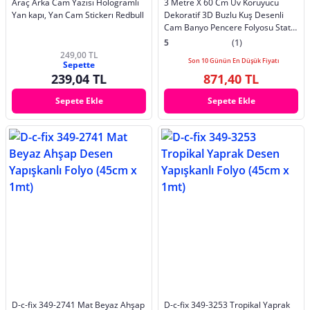
Araç Arka Cam Yazısı Hologramlı
3 Metre X 60 Cm Uv Koruyucu
Yan kapı, Yan Cam Stickerı Redbull
Dekoratif 3D Buzlu Kuş Desenli
Cam Banyo Pencere Folyosu Statik
Sticker
5
(1)
249,00 TL
Son 10 Günün En Düşük Fiyatı
Sepette
239,04 TL
871,40 TL
Sepete Ekle
Sepete Ekle
D-c-fix 349-2741 Mat Beyaz Ahşap
D-c-fix 349-3253 Tropikal Yaprak