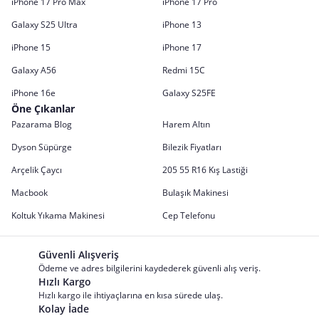
iPhone 17 Pro Max
iPhone 17 Pro
Galaxy S25 Ultra
iPhone 13
iPhone 15
iPhone 17
Galaxy A56
Redmi 15C
iPhone 16e
Galaxy S25FE
Öne Çıkanlar
Pazarama Blog
Harem Altın
Dyson Süpürge
Bilezik Fiyatları
Arçelik Çaycı
205 55 R16 Kış Lastiği
Macbook
Bulaşık Makinesi
Koltuk Yıkama Makinesi
Cep Telefonu
Güvenli Alışveriş
Ödeme ve adres bilgilerini kaydederek güvenli alış veriş.
Hızlı Kargo
Hızlı kargo ile ihtiyaçlarına en kısa sürede ulaş.
Kolay İade