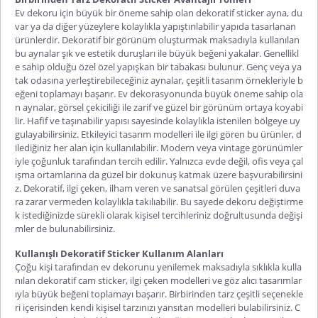
Ev dekoru için büyük bir öneme sahip olan
dekoratif sticker ayna
, du
var ya da diğer yüzeylere kolaylıkla yapıştırılabilir yapıda tasarlanan
ürünlerdir. Dekoratif bir görünüm oluşturmak maksadıyla kullanılan
bu aynalar şık ve estetik duruşları ile büyük beğeni yakalar. Genellikl
e sahip olduğu özel özel yapışkan bir tabakası bulunur. Genç veya ya
tak odasına yerleştirebileceğiniz aynalar, çeşitli tasarım örnekleriyle b
eğeni toplamayı başarır. Ev dekorasyonunda büyük öneme sahip ola
n aynalar, görsel çekiciliği ile zarif ve güzel bir görünüm ortaya koyabi
lir. Hafif ve taşınabilir yapısı sayesinde kolaylıkla istenilen bölgeye uy
gulayabilirsiniz. Etkileyici tasarım modelleri ile ilgi gören bu ürünler, d
ilediğiniz her alan için kullanılabilir. Modern veya vintage görünümler
iyle çoğunluk tarafından tercih edilir. Yalnızca evde değil, ofis veya çal
ışma ortamlarına da güzel bir dokunuş katmak üzere başvurabilirsini
z. Dekoratif, ilgi çeken, ilham veren ve sanatsal görülen çeşitleri duva
ra zarar vermeden kolaylıkla takılıabilir. Bu sayede dekoru değiştirme
k istediğinizde sürekli olarak kişisel tercihleriniz doğrultusunda değişi
mler de bulunabilirsiniz.
Kullanışlı Dekoratif Sticker Kullanım Alanları
Çoğu kişi tarafından ev dekorunu yenilemek maksadıyla sıklıkla kulla
nılan
dekoratif cam sticker
, ilgi çeken modelleri ve göz alıcı tasarımlar
ıyla büyük beğeni toplamayı başarır. Birbirinden tarz çeşitli seçenekle
ri içerisinden kendi kişisel tarzınızı yansıtan modelleri bulabilirsiniz. C