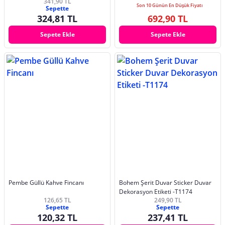
341,90 TL
Esnekliğine Sahip Tezgah, Dolap,
Folyosu Statik Sticker
Son 10 Günün En Düşük Fiyatı
Sepette
Ocak Yenileme Folyosu T10
324,81 TL
692,90 TL
Sepete Ekle
Sepete Ekle
Pembe Güllü Kahve Fincanı
Bohem Şerit Duvar Sticker Duvar
Dekorasyon Etiketi -T1174
126,65 TL
249,90 TL
Sepette
Sepette
120,32 TL
237,41 TL