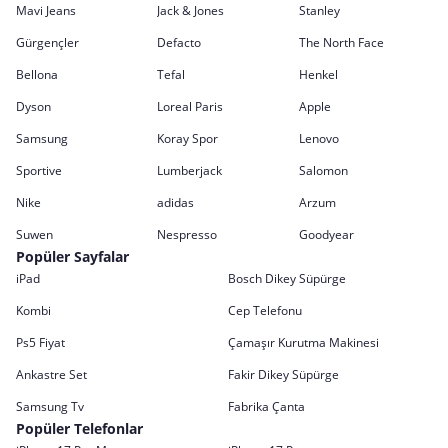
Mavi Jeans
Jack & Jones
Stanley
Gürgençler
Defacto
The North Face
Bellona
Tefal
Henkel
Dyson
Loreal Paris
Apple
Samsung
Koray Spor
Lenovo
Sportive
Lumberjack
Salomon
Nike
adidas
Arzum
Suwen
Nespresso
Goodyear
Popüler Sayfalar
iPad
Bosch Dikey Süpürge
Kombi
Cep Telefonu
Ps5 Fiyat
Çamaşır Kurutma Makinesi
Ankastre Set
Fakir Dikey Süpürge
Samsung Tv
Fabrika Çanta
Popüler Telefonlar