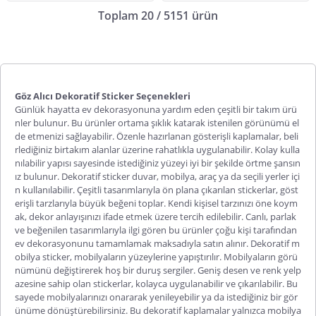
Toplam 20 / 5151 ürün
Göz Alıcı Dekoratif Sticker Seçenekleri
Günlük hayatta ev dekorasyonuna yardım eden çeşitli bir takım ürü
nler bulunur. Bu ürünler ortama şıklık katarak istenilen görünümü el
de etmenizi sağlayabilir. Özenle hazırlanan gösterişli kaplamalar, beli
rlediğiniz birtakım alanlar üzerine rahatlıkla uygulanabilir. Kolay kulla
nılabilir yapısı sayesinde istediğiniz yüzeyi iyi bir şekilde örtme şansın
ız bulunur.
Dekoratif sticker
duvar, mobilya, araç ya da seçili yerler içi
n kullanılabilir. Çeşitli tasarımlarıyla ön plana çıkarılan stickerlar, göst
erişli tarzlarıyla büyük beğeni toplar. Kendi kişisel tarzınızı öne koym
ak, dekor anlayışınızı ifade etmek üzere tercih edilebilir. Canlı, parlak
ve beğenilen tasarımlarıyla ilgi gören bu ürünler çoğu kişi tarafından
ev dekorasyonunu tamamlamak maksadıyla satın alınır.
Dekoratif m
obilya sticker
, mobilyaların yüzeylerine yapıştırılır. Mobilyaların görü
nümünü değiştirerek hoş bir duruş sergiler. Geniş desen ve renk yelp
azesine sahip olan stickerlar, kolayca uygulanabilir ve çıkarılabilir. Bu
sayede mobilyalarınızı onararak yenileyebilir ya da istediğiniz bir gör
ünüme dönüştürebilirsiniz. Bu dekoratif kaplamalar yalnızca mobilya