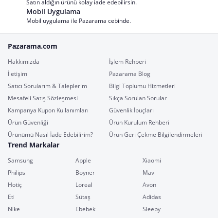
Satın aldığın ürünü kolay iade edebilirsin.
Mobil Uygulama
Mobil uygulama ile Pazarama cebinde.
Pazarama.com
Hakkımızda
İşlem Rehberi
İletişim
Pazarama Blog
Satıcı Sorularım & Taleplerim
Bilgi Toplumu Hizmetleri
Mesafeli Satış Sözleşmesi
Sıkça Sorulan Sorular
Kampanya Kupon Kullanımları
Güvenlik İpuçları
Ürün Güvenliği
Ürün Kurulum Rehberi
Ürünümü Nasıl İade Edebilirim?
Ürün Geri Çekme Bilgilendirmeleri
Trend Markalar
Samsung
Apple
Xiaomi
Philips
Boyner
Mavi
Hotiç
Loreal
Avon
Eti
Sütaş
Adidas
Nike
Ebebek
Sleepy