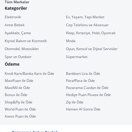
Tüm Markalar
Kategoriler
Elektronik
Ev, Yaşam, Yapı Market
Anne Bebek
Cep Telefonu ve Aksesuar
Ayakkabı, Çanta
Kitap, Kırtasiye, Hobi, Oyuncak
Kişisel Bakım ve Kozmetik
Moda
Otomobil, Motosiklet
Oyun, Konsol ve Dijital Servisler
Spor ve Outdoor
Süpermarket
Ödeme
Kredi Kartı/Banka Kartı ile Öde
Bankkart Lira ile Öde
MaxiPuan ile Öde
ParafPara ile Öde
MaxiMil ile Öde
Pazarama Cüzdan ile Öde
Bonus ile Öde
Hediye Puan Pluxee ile Öde
Shop&Fly ile Öde
Zip ile Öde
World Puan ile Öde
Hemen Al Sonra Öde
Axess Puan ile Öde