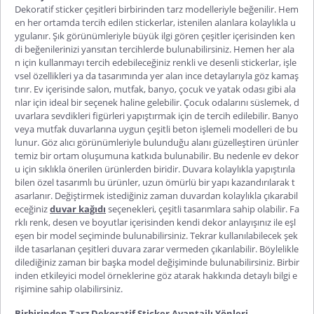
Dekoratif sticker çeşitleri
birbirinden tarz modelleriyle beğenilir. Hem
en her ortamda tercih edilen stickerlar, istenilen alanlara kolaylıkla u
ygulanır. Şık görünümleriyle büyük ilgi gören çeşitler içerisinden ken
di beğenilerinizi yansıtan tercihlerde bulunabilirsiniz. Hemen her ala
n için kullanmayı tercih edebileceğiniz renkli ve desenli stickerlar, işle
vsel özellikleri ya da tasarımında yer alan ince detaylarıyla göz kamaş
tırır. Ev içerisinde salon, mutfak, banyo, çocuk ve yatak odası gibi ala
nlar için ideal bir seçenek haline gelebilir. Çocuk odalarını süslemek, d
uvarlara sevdikleri figürleri yapıştırmak için de tercih edilebilir. Banyo
veya mutfak duvarlarına uygun çeşitli beton işlemeli modelleri de bu
lunur. Göz alıcı görünümleriyle bulunduğu alanı güzelleştiren ürünler
temiz bir ortam oluşumuna katkıda bulunabilir. Bu nedenle ev dekor
u için sıklıkla önerilen ürünlerden biridir. Duvara kolaylıkla yapıştırıla
bilen özel tasarımlı bu ürünler, uzun ömürlü bir yapı kazandırılarak t
asarlanır. Değiştirmek istediğiniz zaman duvardan kolaylıkla çıkarabil
eceğiniz
duvar kağıdı
seçenekleri, çeşitli tasarımlara sahip olabilir. Fa
rklı renk, desen ve boyutlar içerisinden kendi dekor anlayışınız ile eşl
eşen bir model seçiminde bulunabilirsiniz. Tekrar kullanılabilecek şek
ilde tasarlanan çeşitleri duvara zarar vermeden çıkarılabilir. Böylelikle
dilediğiniz zaman bir başka model değişiminde bulunabilirsiniz. Birbir
inden etkileyici model örneklerine göz atarak hakkında detaylı bilgi e
rişimine sahip olabilirsiniz.
Birbirinden Tarz Dekoratif Sticker Avantajlı Yönleri