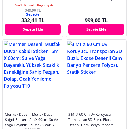
Pencere Kaplama, Duşakabin,
Duvar Paneli
Son 10 Günün En Düşük Fiyatı
60cmX100cm
349,90 TL
Sepette
332,41 TL
999,00 TL
Sepete Ekle
Sepete Ekle
Mermer Desenli Mutfak Duvar
3 Mt X 60 Cm Uv Koruyucu
Kağıdı Sticker - 5m X 60cm: Su Ve
Transparan 3D Buzlu Ekose
Yağa Dayanıklı, Yüksek Sıcaklık
Desenli Cam Banyo Pencere