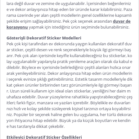
lara değil duvar ve zemine de uygulanabilir. İçerisinden beğenileriniz
e ve dekor anlayışınıza hitap eden bir üründe karar kılabilirsiniz. Paza
rama üzerinde yer alan çeşitli modellerin genel özelliklerine kapsamlı
şekilde erişim sağlayabilirsiniz. Pek çok seçenek arasından
duvar de
korasyonu
yapmak için istediğiniz ürün seçiminde bulunabilirsiniz.
Gösterişli Dekoratif Sticker Modelleri
Pek çok kişi tarafından ev dekorunda yaygın kullanılan
dekoratif duv
ar sticker
, çeşitli desen ve renk seçenekleriyle büyük ilgi görmeyi baş
arır. Pek çok alan içerisinde keyifle kullanabileceğiniz bu stickerlar, ko
lay uygulanabilir yapılarıyla pratik yenileme araçları olarak da kabul e
dilebilir. Böylece ev içerisinde belirlediğiniz çeşitli alanları hızlıca onar
arak yenileyebilirsiniz. Dekor anlayışınıza hitap eden ürün modellerin
i seçerek evinize şıklığı getirebilirsiniz. Estetik tasarım modelleriyle dik
kat çeken ürünler birbirinden tarz görünümleriyle ilgi görmeyi başarı
r. Uzun süreli kullanım için ideal olan stickerlar, yeniliğini her daim m
uhafaza edebilir. Duvar yüzeylerine rahatlıkla yapıştırabileceğimiz çeş
itleri; farklı figür, manzara ve yazıları içerebilir. Böylelikle ev duvarları
nızı hızlı ve kolay şekilde süsleyerek kişisel tarzınızı ortaya koyabilirsi
niz. Popüler bir seçenek haline gelen bu uygulama, her türlü dekoras
yon ihtiyacına hitap edebilir. Büyük ya da küçük boyutları ve kendin
e has tarzlarıyla dikkat çekebilir.
Etkileyici Dekoratif Sticker Özellikleri