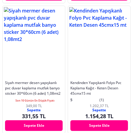
Siyah mermer desen yapışkanlı
Kendinden Yapışkanlı Folyo Pvc
pvc duvar kaplama mutfak banyo
Kaplama Kağıt - Keten Desen
sticker 30*60cm (6 adet) 1,08mt2
45cmx15 mt
5
(1)
Son 10 Günün En Düşük Fiyatı
349,00 TL
1.202,37 TL
Sepette
Sepette
331,55 TL
1.154,28 TL
Sepete Ekle
Sepete Ekle