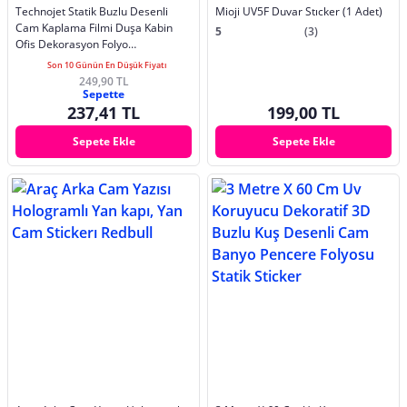
Technojet Statik Buzlu Desenli
Mioji UV5F Duvar Stıcker (1 Adet)
Cam Kaplama Filmi Duşa Kabin
5
(3)
Ofis Dekorasyon Folyo
45cmx100cm
Son 10 Günün En Düşük Fiyatı
249,90 TL
Sepette
237,41 TL
199,00 TL
Sepete Ekle
Sepete Ekle