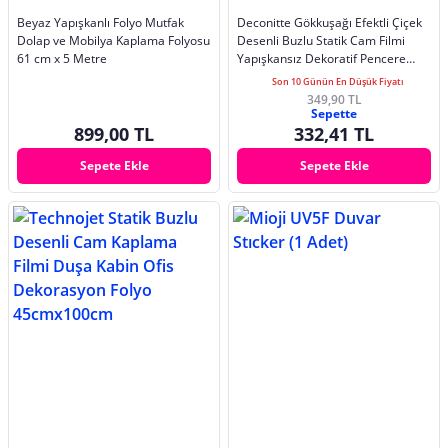
Beyaz Yapışkanlı Folyo Mutfak
Deconitte Gökkuşağı Efektli Çiçek
Dolap ve Mobilya Kaplama Folyosu
Desenli Buzlu Statik Cam Filmi
61 cm x 5 Metre
Yapışkansız Dekoratif Pencere
Kaplama, Duşakabin, Kumlama
Son 10 Günün En Düşük Fiyatı
60cmX100cm
349,90 TL
Sepette
899,00 TL
332,41 TL
Sepete Ekle
Sepete Ekle