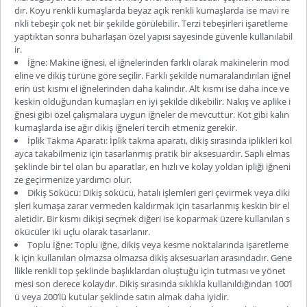
dır. Koyu renkli kumaşlarda beyaz açık renkli kumaşlarda ise mavi re
nkli tebeşir çok net bir şekilde görülebilir. Terzi tebeşirleri işaretleme
yaptıktan sonra buharlaşan özel yapısı sayesinde güvenle kullanılabil
ir.
İğne: Makine iğnesi, el iğnelerinden farklı olarak makinelerin mod
eline ve dikiş türüne göre seçilir. Farklı şekilde numaralandırılan iğnel
erin üst kısmı el iğnelerinden daha kalındır. Alt kısmı ise daha ince ve
keskin olduğundan kumaşları en iyi şekilde dikebilir. Nakış ve aplike i
ğnesi gibi özel çalışmalara uygun iğneler de mevcuttur. Kot gibi kalın
kumaşlarda ise ağır dikiş iğneleri tercih etmeniz gerekir.
İplik Takma Aparatı: İplik takma aparatı, dikiş sırasında iplikleri kol
ayca takabilmeniz için tasarlanmış pratik bir aksesuardır. Saplı elmas
şeklinde bir tel olan bu aparatlar, en hızlı ve kolay yoldan ipliği iğneni
ze geçirmenize yardımcı olur.
Dikiş Sökücü: Dikiş sökücü, hatalı işlemleri geri çevirmek veya diki
şleri kumaşa zarar vermeden kaldırmak için tasarlanmış keskin bir el
aletidir. Bir kısmı dikişi seçmek diğeri ise koparmak üzere kullanılan s
ökücüler iki uçlu olarak tasarlanır.
Toplu İğne: Toplu iğne, dikiş veya kesme noktalarında işaretleme
k için kullanılan olmazsa olmazsa dikiş aksesuarları arasındadır. Gene
llikle renkli top şeklinde başlıklardan oluştuğu için tutması ve yönet
mesi son derece kolaydır. Dikiş sırasında sıklıkla kullanıldığından 100’l
ü veya 200’lü kutular şeklinde satın almak daha iyidir.