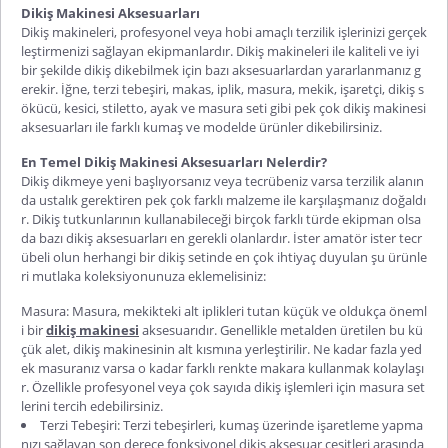
Dikiş Makinesi Aksesuarları
Dikiş makineleri, profesyonel veya hobi amaçlı terzilik işlerinizi gerçek
leştirmenizi sağlayan ekipmanlardır. Dikiş makineleri ile kaliteli ve iyi
bir şekilde dikiş dikebilmek için bazı aksesuarlardan yararlanmanız g
erekir. İğne, terzi tebeşiri, makas, iplik, masura, mekik, işaretçi, dikiş s
ökücü, kesici, stiletto, ayak ve masura seti gibi pek çok dikiş makinesi
aksesuarları ile farklı kumaş ve modelde ürünler dikebilirsiniz.
En Temel Dikiş Makinesi Aksesuarları Nelerdir?
Dikiş dikmeye yeni başlıyorsanız veya tecrübeniz varsa terzilik alanın
da ustalık gerektiren pek çok farklı malzeme ile karşılaşmanız doğaldı
r. Dikiş tutkunlarının kullanabileceği birçok farklı türde ekipman olsa
da bazı dikiş aksesuarları en gerekli olanlardır. İster amatör ister tecr
übeli olun herhangi bir dikiş setinde en çok ihtiyaç duyulan şu ürünle
ri mutlaka koleksiyonunuza eklemelisiniz:
Masura: Masura, mekikteki alt iplikleri tutan küçük ve oldukça öneml
i bir
dikiş makinesi
aksesuarıdır. Genellikle metalden üretilen bu kü
çük alet, dikiş makinesinin alt kısmına yerleştirilir. Ne kadar fazla yed
ek masuranız varsa o kadar farklı renkte makara kullanmak kolaylaşı
r. Özellikle profesyonel veya çok sayıda dikiş işlemleri için masura set
lerini tercih edebilirsiniz.
Terzi Tebeşiri: Terzi tebeşirleri, kumaş üzerinde işaretleme yapma
nızı sağlayan son derece fonksiyonel dikiş aksesuar çeşitleri arasında