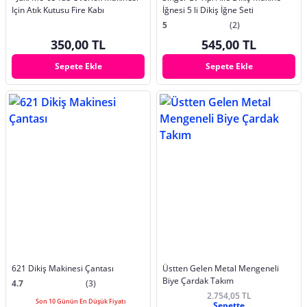
Için Atık Kutusu Fire Kabı
İğnesi 5 li Dikiş İğne Seti
5
(2)
350,00 TL
545,00 TL
Sepete Ekle
Sepete Ekle
621 Dikiş Makinesi Çantası
Üstten Gelen Metal Mengeneli
Biye Çardak Takım
4.7
(3)
2.754,05 TL
Son 10 Günün En Düşük Fiyatı
Sepette