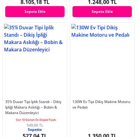
8.105,18 TL
1.248,00 TL
Sepete Ekle
Sepete Ekle
35’li Duvar Tipi İplik Standı – Dikiş
130W Ev Tipi Dikiş Makine Motoru
İpliği Makara Askılığı – Bobin &
ve Pedalı
Makara Düzenleyici
Son 10 Günün En Düşük Fiyatı
549,00 TL
Sepette
527,04 TL
1.350,00 TL