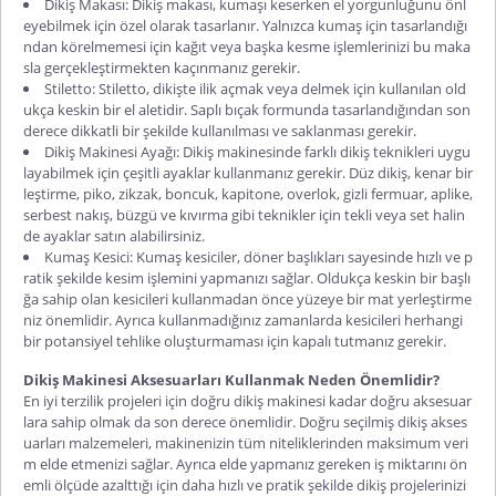
Dikiş Makası: Dikiş makası, kumaşı keserken el yorgunluğunu önl
eyebilmek için özel olarak tasarlanır. Yalnızca kumaş için tasarlandığı
ndan körelmemesi için kağıt veya başka kesme işlemlerinizi bu maka
sla gerçekleştirmekten kaçınmanız gerekir.
Stiletto: Stiletto, dikişte ilik açmak veya delmek için kullanılan old
ukça keskin bir el aletidir. Saplı bıçak formunda tasarlandığından son
derece dikkatli bir şekilde kullanılması ve saklanması gerekir.
Dikiş Makinesi Ayağı: Dikiş makinesinde farklı dikiş teknikleri uygu
layabilmek için çeşitli ayaklar kullanmanız gerekir. Düz dikiş, kenar bir
leştirme, piko, zikzak, boncuk, kapitone, overlok, gizli fermuar, aplike,
serbest nakış, büzgü ve kıvırma gibi teknikler için tekli veya set halin
de ayaklar satın alabilirsiniz.
Kumaş Kesici: Kumaş kesiciler, döner başlıkları sayesinde hızlı ve p
ratik şekilde kesim işlemini yapmanızı sağlar. Oldukça keskin bir başlı
ğa sahip olan kesicileri kullanmadan önce yüzeye bir mat yerleştirme
niz önemlidir. Ayrıca kullanmadığınız zamanlarda kesicileri herhangi
bir potansiyel tehlike oluşturmaması için kapalı tutmanız gerekir.
Dikiş Makinesi Aksesuarları Kullanmak Neden Önemlidir?
En iyi terzilik projeleri için doğru dikiş makinesi kadar doğru aksesuar
lara sahip olmak da son derece önemlidir. Doğru seçilmiş dikiş akses
uarları malzemeleri, makinenizin tüm niteliklerinden maksimum veri
m elde etmenizi sağlar. Ayrıca elde yapmanız gereken iş miktarını ön
emli ölçüde azalttığı için daha hızlı ve pratik şekilde dikiş projelerinizi