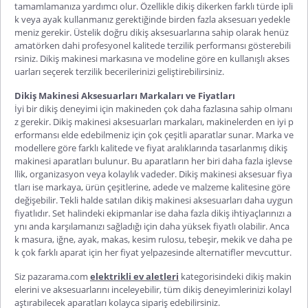
tamamlamanıza yardımcı olur. Özellikle dikiş dikerken farklı türde ipli
k veya ayak kullanmanız gerektiğinde birden fazla aksesuarı yedekle
meniz gerekir. Üstelik doğru dikiş aksesuarlarına sahip olarak henüz
amatörken dahi profesyonel kalitede terzilik performansı gösterebili
rsiniz. Dikiş makinesi markasına ve modeline göre en kullanışlı akses
uarları seçerek terzilik becerilerinizi geliştirebilirsiniz.
Dikiş Makinesi Aksesuarları Markaları ve Fiyatları
İyi bir dikiş deneyimi için makineden çok daha fazlasına sahip olmanı
z gerekir. Dikiş makinesi aksesuarları markaları, makinelerden en iyi p
erformansı elde edebilmeniz için çok çeşitli aparatlar sunar. Marka ve
modellere göre farklı kalitede ve fiyat aralıklarında tasarlanmış dikiş
makinesi aparatları bulunur. Bu aparatların her biri daha fazla işlevse
llik, organizasyon veya kolaylık vadeder. Dikiş makinesi aksesuar fiya
tları ise markaya, ürün çeşitlerine, adede ve malzeme kalitesine göre
değişebilir. Tekli halde satılan dikiş makinesi aksesuarları daha uygun
fiyatlıdır. Set halindeki ekipmanlar ise daha fazla dikiş ihtiyaçlarınızı a
ynı anda karşılamanızı sağladığı için daha yüksek fiyatlı olabilir. Anca
k masura, iğne, ayak, makas, kesim rulosu, tebeşir, mekik ve daha pe
k çok farklı aparat için her fiyat yelpazesinde alternatifler mevcuttur.
Siz pazarama.com
elektrikli ev aletleri
kategorisindeki dikiş makin
elerini ve aksesuarlarını inceleyebilir, tüm dikiş deneyimlerinizi kolayl
aştırabilecek aparatları kolayca sipariş edebilirsiniz.