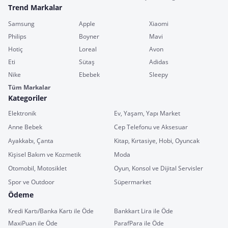
Trend Markalar
Samsung
Apple
Xiaomi
Philips
Boyner
Mavi
Hotiç
Loreal
Avon
Eti
Sütaş
Adidas
Nike
Ebebek
Sleepy
Tüm Markalar
Kategoriler
Elektronik
Ev, Yaşam, Yapı Market
Anne Bebek
Cep Telefonu ve Aksesuar
Ayakkabı, Çanta
Kitap, Kırtasiye, Hobi, Oyuncak
Kişisel Bakım ve Kozmetik
Moda
Otomobil, Motosiklet
Oyun, Konsol ve Dijital Servisler
Spor ve Outdoor
Süpermarket
Ödeme
Kredi Kartı/Banka Kartı ile Öde
Bankkart Lira ile Öde
MaxiPuan ile Öde
ParafPara ile Öde