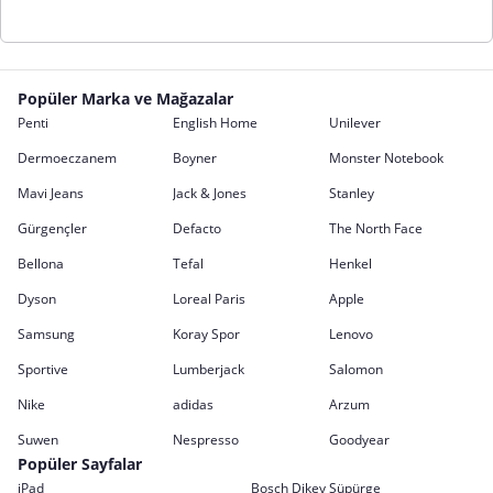
Popüler Marka ve Mağazalar
Penti
English Home
Unilever
Dermoeczanem
Boyner
Monster Notebook
Mavi Jeans
Jack & Jones
Stanley
Gürgençler
Defacto
The North Face
Bellona
Tefal
Henkel
Dyson
Loreal Paris
Apple
Samsung
Koray Spor
Lenovo
Sportive
Lumberjack
Salomon
Nike
adidas
Arzum
Suwen
Nespresso
Goodyear
Popüler Sayfalar
iPad
Bosch Dikey Süpürge