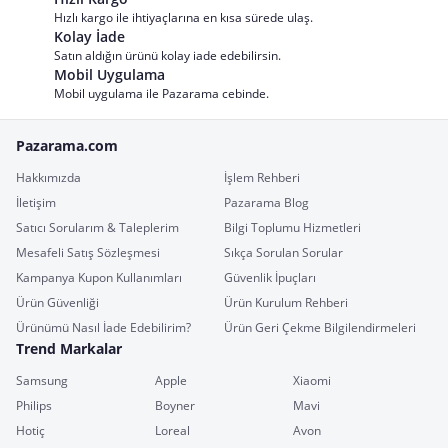
Hızlı kargo ile ihtiyaçlarına en kısa sürede ulaş.
Kolay İade
Satın aldığın ürünü kolay iade edebilirsin.
Mobil Uygulama
Mobil uygulama ile Pazarama cebinde.
Pazarama.com
Hakkımızda
İşlem Rehberi
İletişim
Pazarama Blog
Satıcı Sorularım & Taleplerim
Bilgi Toplumu Hizmetleri
Mesafeli Satış Sözleşmesi
Sıkça Sorulan Sorular
Kampanya Kupon Kullanımları
Güvenlik İpuçları
Ürün Güvenliği
Ürün Kurulum Rehberi
Ürünümü Nasıl İade Edebilirim?
Ürün Geri Çekme Bilgilendirmeleri
Trend Markalar
Samsung
Apple
Xiaomi
Philips
Boyner
Mavi
Hotiç
Loreal
Avon