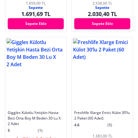
1.859,00 TL
2.538,00 TL
Sepette
Sepette
1.691,69 TL
2.030,40 TL
Sepete Ekle
Sepete Ekle
Giggles Külotlu Yetişkin Hasta
Freshlife Xlarge Emici Külot 30’lu
Bezi Orta Boy M Beden 30 Lu X
2 Paket (60 Adet)
2 Adet
4.6
(5)
5
(1)
1.383,00 TL