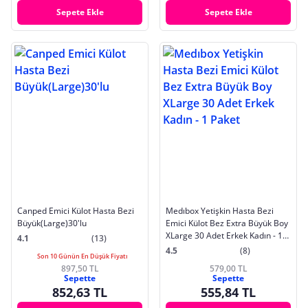
Sepete Ekle
Sepete Ekle
Canped Emici Külot Hasta Bezi
Medıbox Yetişkin Hasta Bezi
Büyük(Large)30'lu
Emici Külot Bez Extra Büyük Boy
XLarge 30 Adet Erkek Kadın - 1
4.1
(13)
Paket
4.5
(8)
Son 10 Günün En Düşük Fiyatı
897,50 TL
579,00 TL
Sepette
Sepette
852,63 TL
555,84 TL