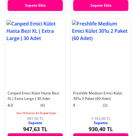
Sepete Ekle
Sepete Ekle
Canped Emici Külot Hasta Bezi
Freshlife Medium Emici Külot
XL ( Extra Large ) 30 Adet
30’lu 2 Paket (60 Adet)
4.3
(6)
5
(2)
Son 10 Günün En Düşük Fiyatı
997,50 TL
1.163,00 TL
Sepette
Sepette
947,63 TL
930,40 TL