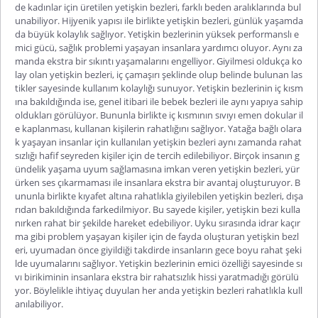
de kadınlar için üretilen yetişkin bezleri, farklı beden aralıklarında bul
unabiliyor. Hijyenik yapısı ile birlikte yetişkin bezleri, günlük yaşamda
da büyük kolaylık sağlıyor. Yetişkin bezlerinin yüksek performanslı e
mici gücü, sağlık problemi yaşayan insanlara yardımcı oluyor. Aynı za
manda ekstra bir sıkıntı yaşamalarını engelliyor. Giyilmesi oldukça ko
lay olan yetişkin bezleri, iç çamaşırı şeklinde olup belinde bulunan las
tikler sayesinde kullanım kolaylığı sunuyor. Yetişkin bezlerinin iç kısm
ına bakıldığında ise, genel itibari ile bebek bezleri ile aynı yapıya sahip
oldukları görülüyor. Bununla birlikte iç kısmının sıvıyı emen dokular il
e kaplanması, kullanan kişilerin rahatlığını sağlıyor. Yatağa bağlı olara
k yaşayan insanlar için kullanılan yetişkin bezleri aynı zamanda rahat
sızlığı hafif seyreden kişiler için de tercih edilebiliyor. Birçok insanın g
ündelik yaşama uyum sağlamasına imkan veren yetişkin bezleri, yür
ürken ses çıkarmaması ile insanlara ekstra bir avantaj oluşturuyor. B
ununla birlikte kıyafet altına rahatlıkla giyilebilen yetişkin bezleri, dışa
rıdan bakıldığında farkedilmiyor. Bu sayede kişiler, yetişkin bezi kulla
nırken rahat bir şekilde hareket edebiliyor. Uyku sırasında idrar kaçır
ma gibi problem yaşayan kişiler için de fayda oluşturan yetişkin bezl
eri, uyumadan önce giyildiği takdirde insanların gece boyu rahat şeki
lde uyumalarını sağlıyor. Yetişkin bezlerinin emici özelliği sayesinde sı
vı birikiminin insanlara ekstra bir rahatsızlık hissi yaratmadığı görülü
yor. Böylelikle ihtiyaç duyulan her anda yetişkin bezleri rahatlıkla kull
anılabiliyor.