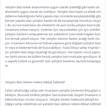
Yetişkin bezi erkek
anatomisine uygun olarak üretildiği gibi kadın an
atomisine uygun olarak da üretiliyor.
Yetişkin bezi kadın
ve erkek mo
dellerine bakıldığında farklı yapıda olan ürünlerle karşılaşılabildiği gibi
benzer yapıda olan yetişkin bezleri ile de karşılaşmak mümkün oluyo
r. Bu durum kadınların da erkeklerin de aynı türde yetişkin bezi kulla
nmalarına imkan tanıyor. Kadınlar için veya erkekler için ayrı üretilen
yetişkin bezlerini anlayabilmek için paketlerin üzerindeki bilgileri kon
trol etmek yeterli oluyor. Her yetişkin bezinin beden aralığı farklı olu
yor. İnsanların kilosuna ve fiziksel yapısına göre değişen
yetişkin bezi
m
veya xl bedenlerinde de bulunabiliyor. Fazla kiloya sahip insanlar i
çin yetişkin bezi large seçeneği de görülüyor. Her kişinin vücut yapısı
nın farklı olması ile birlikte birçok
yetişkin bezi markaları
görülüyor. B
u sayede kaliteli ve güvenilir olan yetişkin bezlerini seçmek kolaylaşıy
or.
Yetişkin Bezi Alırken Nelere Dikkat Edilmeli?
Farklı rahatsızlığa sahip olan insanların yetişkin bezlerine ihtiyaçları o
labiliyor. Bununla birlikte yetişkin bezi kullanmak isteyen insanların a
kıllarında bazı sorular oluşuyor. Yetişkin bezleri hakkında detaylı bir
bilgiye sahip olabilmek için
yetişkin bezi alırken nelere dikkat edilmeli