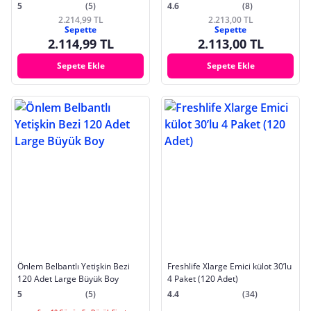
5
(5)
4.6
(8)
2.214,99 TL
2.213,00 TL
Sepette
Sepette
2.114,99 TL
2.113,00 TL
Sepete Ekle
Sepete Ekle
Önlem Belbantlı Yetişkin Bezi
Freshlife Xlarge Emici külot 30’lu
120 Adet Large Büyük Boy
4 Paket (120 Adet)
5
(5)
4.4
(34)