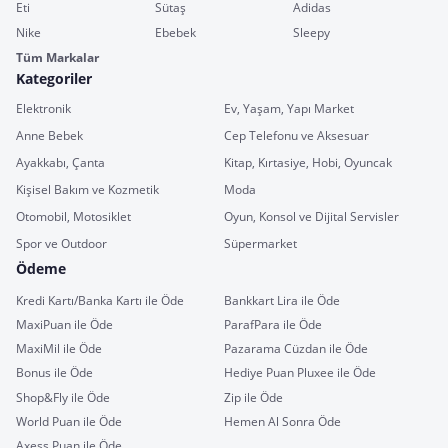
Eti
Sütaş
Adidas
Nike
Ebebek
Sleepy
Tüm Markalar
Kategoriler
Elektronik
Ev, Yaşam, Yapı Market
Anne Bebek
Cep Telefonu ve Aksesuar
Ayakkabı, Çanta
Kitap, Kırtasiye, Hobi, Oyuncak
Kişisel Bakım ve Kozmetik
Moda
Otomobil, Motosiklet
Oyun, Konsol ve Dijital Servisler
Spor ve Outdoor
Süpermarket
Ödeme
Kredi Kartı/Banka Kartı ile Öde
Bankkart Lira ile Öde
MaxiPuan ile Öde
ParafPara ile Öde
MaxiMil ile Öde
Pazarama Cüzdan ile Öde
Bonus ile Öde
Hediye Puan Pluxee ile Öde
Shop&Fly ile Öde
Zip ile Öde
World Puan ile Öde
Hemen Al Sonra Öde
Axess Puan ile Öde