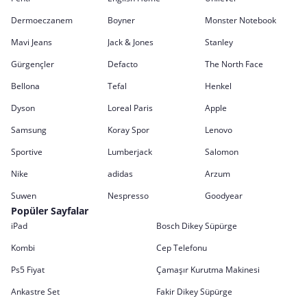
Dermoeczanem
Boyner
Monster Notebook
Mavi Jeans
Jack & Jones
Stanley
Gürgençler
Defacto
The North Face
Bellona
Tefal
Henkel
Dyson
Loreal Paris
Apple
Samsung
Koray Spor
Lenovo
Sportive
Lumberjack
Salomon
Nike
adidas
Arzum
Suwen
Nespresso
Goodyear
Popüler Sayfalar
iPad
Bosch Dikey Süpürge
Kombi
Cep Telefonu
Ps5 Fiyat
Çamaşır Kurutma Makinesi
Ankastre Set
Fakir Dikey Süpürge