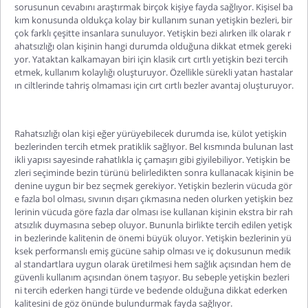
sorusunun cevabını araştırmak birçok kişiye fayda sağlıyor. Kişisel ba
kım konusunda oldukça kolay bir kullanım sunan yetişkin bezleri, bir
çok farklı çeşitte insanlara sunuluyor. Yetişkin bezi alırken ilk olarak r
ahatsızlığı olan kişinin hangi durumda olduğuna dikkat etmek gereki
yor. Yataktan kalkamayan biri için klasik cırt cırtlı yetişkin bezi tercih
etmek, kullanım kolaylığı oluşturuyor. Özellikle sürekli yatan hastalar
ın ciltlerinde tahriş olmaması için cırt cırtlı bezler avantaj oluşturuyor.
Rahatsızlığı olan kişi eğer yürüyebilecek durumda ise, külot yetişkin
bezlerinden tercih etmek pratiklik sağlıyor. Bel kısmında bulunan last
ikli yapısı sayesinde rahatlıkla iç çamaşırı gibi giyilebiliyor. Yetişkin be
zleri seçiminde bezin türünü belirledikten sonra kullanacak kişinin be
denine uygun bir bez seçmek gerekiyor. Yetişkin bezlerin vücuda gör
e fazla bol olması, sıvının dışarı çıkmasına neden olurken yetişkin bez
lerinin vücuda göre fazla dar olması ise kullanan kişinin ekstra bir rah
atsızlık duymasına sebep oluyor. Bununla birlikte tercih edilen yetişk
in bezlerinde kalitenin de önemi büyük oluyor. Yetişkin bezlerinin yü
ksek performanslı emiş gücüne sahip olması ve iç dokusunun medik
al standartlara uygun olarak üretilmesi hem sağlık açısından hem de
güvenli kullanım açısından önem taşıyor. Bu sebeple yetişkin bezleri
ni tercih ederken hangi türde ve bedende olduğuna dikkat ederken
kalitesini de göz önünde bulundurmak fayda sağlıyor.