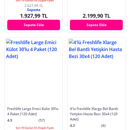
Son 10 Günün En Düşük Fiyatı
2.027,99 TL
Sepette
1.927,99 TL
2.199,90 TL
Sepete Ekle
Sepete Ekle
Freshlife Large Emici Külot 30’lu
4'lü Freshlife Xlarge Bel Bantlı
4 Paket (120 Adet)
Yetişkin Hasta Bezi 30x4 (120
Adet)
4.5
(57)
4.3
(6)
Son 10 Günün En Düşük Fiyatı