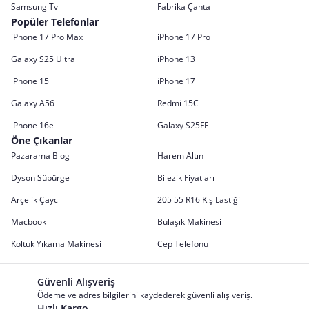
Samsung Tv
Fabrika Çanta
Popüler Telefonlar
iPhone 17 Pro Max
iPhone 17 Pro
Galaxy S25 Ultra
iPhone 13
iPhone 15
iPhone 17
Galaxy A56
Redmi 15C
iPhone 16e
Galaxy S25FE
Öne Çıkanlar
Pazarama Blog
Harem Altın
Dyson Süpürge
Bilezik Fiyatları
Arçelik Çaycı
205 55 R16 Kış Lastiği
Macbook
Bulaşık Makinesi
Koltuk Yıkama Makinesi
Cep Telefonu
Güvenli Alışveriş
Ödeme ve adres bilgilerini kaydederek güvenli alış veriş.
Hızlı Kargo