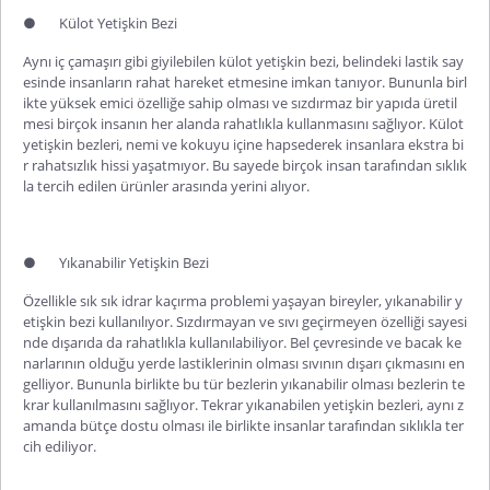
●
Külot Yetişkin Bezi
Aynı iç çamaşırı gibi giyilebilen
külot yetişkin bezi
, belindeki lastik say
esinde insanların rahat hareket etmesine imkan tanıyor. Bununla birl
ikte yüksek emici özelliğe sahip olması ve sızdırmaz bir yapıda üretil
mesi birçok insanın her alanda rahatlıkla kullanmasını sağlıyor. Külot
yetişkin bezleri, nemi ve kokuyu içine hapsederek insanlara ekstra bi
r rahatsızlık hissi yaşatmıyor. Bu sayede birçok insan tarafından sıklık
la tercih edilen ürünler arasında yerini alıyor.
●
Yıkanabilir Yetişkin Bezi
Özellikle sık sık idrar kaçırma problemi yaşayan bireyler, yıkanabilir y
etişkin bezi kullanılıyor. Sızdırmayan ve sıvı geçirmeyen özelliği sayesi
nde dışarıda da rahatlıkla kullanılabiliyor. Bel çevresinde ve bacak ke
narlarının olduğu yerde lastiklerinin olması sıvının dışarı çıkmasını en
gelliyor. Bununla birlikte bu tür bezlerin yıkanabilir olması bezlerin te
krar kullanılmasını sağlıyor. Tekrar yıkanabilen yetişkin bezleri, aynı z
amanda bütçe dostu olması ile birlikte insanlar tarafından sıklıkla ter
cih ediliyor.