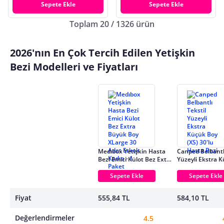
Sepete Ekle
Sepete Ekle
Toplam 20 / 1326 ürün
2026'nın En Çok Tercih Edilen Yetişkin
Bezi Modelleri ve Fiyatları
Medıbox Yetişkin Hasta
Canped Belbantlı
Bezi Emici Külot Bez Extra
Yüzeyli Ekstra 
Büyük Boy XLarge 30
(XS) 30'lu Hasta
Adet Erkek Kadın - 1
Sepete Ekle
Sepete Ekle
Paket
Fiyat
555,84 TL
584,10 TL
Değerlendirmeler
4.5