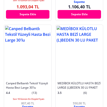
Son 10 Günün En Düşük Fiyatı
Sepette
1.093,04 TL
1.106,40 TL
Sepete Ekle
Sepete Ekle
Canped Belbantlı Tekstil Yüzeyli
MEDİBOX KÜLOTLU HASTA BEZİ
Hasta Bezi Large 30'lu
LARGE (L)BEDEN 30 LU PAKET
4.4
(13)
3.5
(6)
Son 10 Günün En Düşük Fiyatı
807,40 TL
550,00 TL
Sepette
Sepette