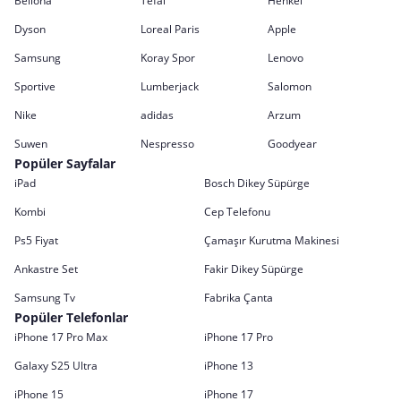
Bellona
Tefal
Henkel
Dyson
Loreal Paris
Apple
Samsung
Koray Spor
Lenovo
Sportive
Lumberjack
Salomon
Nike
adidas
Arzum
Suwen
Nespresso
Goodyear
Popüler Sayfalar
iPad
Bosch Dikey Süpürge
Kombi
Cep Telefonu
Ps5 Fiyat
Çamaşır Kurutma Makinesi
Ankastre Set
Fakir Dikey Süpürge
Samsung Tv
Fabrika Çanta
Popüler Telefonlar
iPhone 17 Pro Max
iPhone 17 Pro
Galaxy S25 Ultra
iPhone 13
iPhone 15
iPhone 17