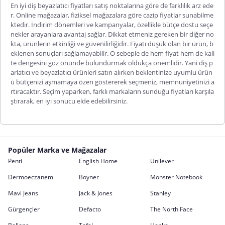
En iyi diş beyazlatıcı fiyatları satış noktalarına göre de farklılık arz ede
r. Online mağazalar, fiziksel mağazalara göre cazip fiyatlar sunabilme
ktedir. İndirim dönemleri ve kampanyalar, özellikle bütçe dostu seçe
nekler arayanlara avantaj sağlar. Dikkat etmeniz gereken bir diğer no
kta, ürünlerin etkinliği ve güvenilirliğidir. Fiyatı düşük olan bir ürün, b
eklenen sonuçları sağlamayabilir. O sebeple de hem fiyat hem de kali
te dengesini göz önünde bulundurmak oldukça önemlidir. Yani diş p
arlatıcı ve beyazlatı
cı ürünleri satın alırken beklentinize uyumlu ürün
ü bütçenizi aşmamaya özen göstererek seçmeniz, memnuniyetinizi a
rtıracaktır. Seçim yaparken, farklı markaların sunduğu fiyatları karşıla
ştırarak, en iyi sonucu elde edebilirsiniz.
Popüler Marka ve Mağazalar
Penti
English Home
Unilever
Dermoeczanem
Boyner
Monster Notebook
Mavi Jeans
Jack & Jones
Stanley
Gürgençler
Defacto
The North Face