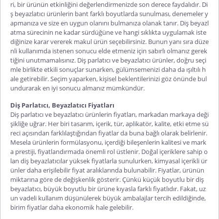
ri, bir ürünün etkinliğini değerlendirmenizde son derece faydalıdır. Di
ş beyazlatıcı ürünlerin bant farklı boyutlarda sunulması, denemeler y
apmanıza ve size en uygun olanını bulmanıza olanak tanır. Diş beyazl
atma sürecinin ne kadar sürdüğüne ve hangi sıklıkta uygulamak iste
diğinize karar vererek makul ürün seçebilirsiniz. Bunun yanı sıra düze
nli kullanımda istenen son
ucu elde etmeniz için sabırlı olmanız gerek
tiğini unutmamalısınız. Diş parlatıcı ve beyazlatıcı ürünler, doğru seçi
mle birlikte etkili sonuçlar sunarken, gülümsemenizi daha da ışıltılı h
ale getirebilir. Seçim yaparken, kişisel beklentilerinizi göz önünde bul
undurarak en iyi sonucu almanız mümkündür.
Diş Parlatıcı, Beyazlatıcı Fiyatları
Diş parlatıcı ve beyazlatıcı ürünlerin fiyatları, markadan markaya deği
şikliğe uğrar. Her biri tasarım, içerik, tür, aplikatör, kalite, etki etme sü
reci açısından farklılaştığından fiyatlar da buna bağlı olarak belirlenir.
Mesela ürünlerin formülasyonu, içerdiği bileşenlerin kalitesi ve mark
a prestiji, fiyatlandırmada önemli rol üstlenir. Doğal içeriklere sahip o
lan diş beyazlatıcılar yüksek fiyatlarla sunulurken, kimyasal içerikli ür
ünler daha erişilebilir fiyat aralıklarında bulunabilir. Fiyatlar, ürünün
miktarına göre de değişkenlik gösterir. Çünkü küçük boyutlu bir diş
beyazlatıcı, büyük boyutlu bir ürüne kıyasla farklı fiyatlıdır. Fakat, uz
un vadeli kullanım düşünülerek büyük ambalajlar tercih edildiğinde,
birim fiyatlar daha ekonomik hale gelebilir.