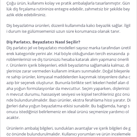
Çoğu ürün, kullanımı kolay ve pratik ambalajlarla tasarlanmıştır. Gün
lük diş fırçalama rutininize entegre edebilir, zahmetsiz bir şekilde bey
azlık elde edebilirsiniz.
Diş beyazlatma ürünleri, düzenli kullanımda kalıcı beyazlık sağlar. İlgil
i durum ise gülümsemenizi uzun süre korumanıza olanak tanır.
Diş Parlatıcı, Beyazlatıcı Nasıl Seçilir?
Diş parlatıcı jel ve beyazlatıcı modelleri sayısız marka tarafından üretil
erek kategoride yerini alır. Hal böyle olduğundan tercih esnasında p
roblemlerinizi ve diş türünüzü hesaba katarak alım yapmanız önerili
r. Ürünlerin içerik bileşenleri, etkili beyazlatma sağlamakla kalmaz, di
şlerinize zarar vermeden kullanım imkanı sunmalıdır. Doğal bileşenle
re sahip ürünler, kimyasal maddelerden kaçınmak isteyenlere daha c
azip bir seçenek oluşturur. Bununla birlikte sert lekeleri hedef alan d
aha yoğun formülasyonlar
da mevcuttur. Seçim yaparken, dişlerinizi
n mevcut durumu, hassasiyet seviyesi ve kişisel tercihleriniz göz önü
nde bulundurulmalıdır. Bazı ürünler, ekstra ferahlama hissi yaratır. Di
ğerleri daha yoğun beyazlatma etkisi sunabilir. Bu bağlamda, hangi s
onucu istediğinizi belirlemeniz en ideal ürünü seçmenize yardımcı ol
acaktır.
Ürünlerin ambalaj bilgileri, sundukları avantajlar ve içerik bilgileri de g
öz önünde bulundurulmalıdır. Kullanıcı yorumları ve ürün incelemele