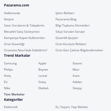
Pazarama.com
Hakkımızda
İşlem Rehberi
İletişim
Pazarama Blog
Satıcı Sorularım & Taleplerim
Bilgi Toplumu Hizmetleri
Mesafeli Satış Sözleşmesi
Sıkça Sorulan Sorular
Kampanya Kupon Kullanımları
Güvenlik İpuçları
Ürün Güvenliği
Ürün Kurulum Rehberi
Ürünümü Nasıl İade Edebilirim?
Ürün Geri Çekme Bilgilendirmeleri
Trend Markalar
Samsung
Apple
Xiaomi
Philips
Boyner
Mavi
Hotiç
Loreal
Avon
Eti
Sütaş
Adidas
Nike
Ebebek
Sleepy
Tüm Markalar
Kategoriler
Elektronik
Ev, Yaşam, Yapı Market