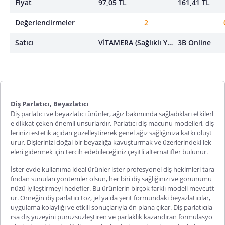
Fiyat
97,05 TL
161,41 TL
Değerlendirmeler
2
Satıcı
VİTAMERA (Sağlıklı Yaşam)
3B Online
Diş Parlatıcı, Beyazlatıcı
Diş parlatıcı ve beyazlatıcı ürünler, ağız bakımında sağladıkları etkilerl
e dikkat çeken önemli unsurlardır. Parlatıcı diş macunu modelleri, diş
lerinizi estetik açıdan güzelleştirerek genel ağız sağlığınıza katkı oluşt
urur. Dişlerinizi doğal bir beyazlığa kavuşturmak ve üzerlerindeki lek
eleri gidermek için tercih edebileceğiniz çeşitli alternatifler bulunur.
İster evde kullanıma ideal ürünler ister profesyonel diş hekimleri tara
fından sunulan yöntemler olsun, her biri diş sağlığınızı ve görünümü
nüzü iyileştirmeyi hedefler. Bu ürünlerin birçok farklı modeli mevcutt
ur. Örneğin diş parlatıcı toz, jel ya da şerit formundaki beyazlatıcılar,
uygulama kolaylığı ve etkili sonuçlarıyla ön plana çıkar. Diş parlatıcıla
rsa diş yüzeyini pürüzsüzleştiren ve parlaklık kazandıran formülasyo