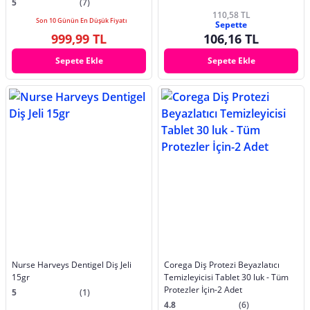
5
(7)
110,58 TL
Son 10 Günün En Düşük Fiyatı
Sepette
999,99 TL
106,16 TL
Sepete Ekle
Sepete Ekle
Nurse Harveys Dentigel Diş Jeli
Corega Diş Protezi Beyazlatıcı
15gr
Temizleyicisi Tablet 30 luk - Tüm
Protezler İçin-2 Adet
5
(1)
4.8
(6)