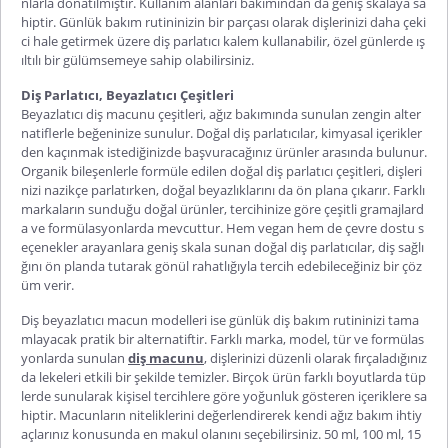
nlarla donatılmıştır. Kullanım alanları bakımından da geniş skalaya sa
hiptir. Günlük bak
ım rutininizin bir parçası olarak dişlerinizi daha çeki
ci hale getirmek üzere diş parlatıcı kalem kullanabilir, özel günlerde ış
ıltılı bir gülümsemeye sahip olabilirsiniz.
Diş Parlatıcı, Beyazlatıcı Çeşitleri
Beyazlatıcı diş macunu çeşitleri, ağız bakımında sunulan zengin alter
natiflerle beğeninize sunulur. Doğal diş parlatıcılar, kimyasal içerikler
den kaçınmak istediğinizde başvuracağınız ürünler arasında bulunur.
Organik bileşenlerle formüle edilen doğal diş parlatıcı çeşitleri, dişleri
nizi nazikçe parlatırken, doğal beyazlıklarını da ön plana çıkarır. Farklı
markaların sunduğu doğal ürünler, tercihinize göre çeşitli gramajlard
a ve formülasyonlarda mevcuttur. Hem vegan hem de çevre dostu s
eçenekler arayanlara
geniş skala sunan doğal diş parlatıcılar, diş sağlı
ğını ön planda tutarak gönül rahatlığıyla tercih edebileceğiniz bir çöz
üm verir.
Diş beyazlatıcı macun modelleri ise günlük diş bakım rutininizi tama
mlayacak pratik bir alternatiftir. Farklı marka, model, tür ve formülas
yonlarda sunulan
diş macunu
, dişlerinizi düzenli olarak fırçaladığınız
da lekeleri etkili bir şekilde temizler. Birçok ürün farklı boyutlarda tüp
lerde sunularak kişisel tercihlere göre yoğunluk gösteren içeriklere sa
hiptir. Macunların niteliklerini değerlendirerek kendi ağız bakım ihtiy
açlarınız konusunda en makul olanını seçebilirsiniz. 50 ml, 100 ml, 15