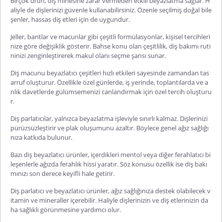
Birçok ürün, diş minesine zarar vermeden etkili beyazlatma sağlar. H
aliyle de dişlerinizi güvenle kullanabilirsiniz. Özenle seçilmiş doğal bile
şenler, hassas diş etleri için de uygundur.
Jeller, bantlar ve macunlar gibi çeşitli formülasyonlar, kişisel tercihleri
nize göre değişiklik gösterir. Bahse konu olan çeşitlilik, diş bakımı ruti
ninizi zenginleştirerek makul olanı seçme şansı sunar.
Diş macunu beyazlatıcı çeşitleri hızlı etkileri sayesinde zamandan tas
arruf oluşturur. Özellikle özel günlerde, iş yerinde, toplantılarda ve a
nlık davetlerde gülümsemenizi canlandırmak için özel tercih oluşturu
r.
Diş parlatıcılar, yalnızca beyazlatma işleviyle sınırlı kalmaz. Dişlerinizi
pürüzsüzleştirir ve plak oluşumunu azaltır. Böylece genel ağız sağlığı
nıza katkıda bulunur.
Bazı diş beyazlatıcı ürünler, içerdikleri mentol veya diğer ferahlatıcı bi
leşenlerle ağızda ferahlık hissi yaratır. Söz konusu özellik ise diş bakı
mınızı son derece keyifli hale getirir.
Diş parlatıcı ve beyazlatıcı ürünler, ağız sağlığınıza destek olabilecek v
itamin ve mineraller içerebilir. Haliyle dişlerinizin ve diş etlerinizin da
ha sağlıklı görünmesine yardımcı olur.