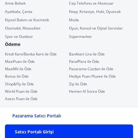
Anne Bebek
Cep Telefonu ve Aksesuar
Ayakkabı, Çanta
Kitap, Kırtasiye, Hobi, Oyuncak
Kişisel Bakım ve Kozmetik
Moda
Otomobil, Motosiklet
Oyun, Konsol ve Dijital Servisler
Spor ve Outdoor
Süpermarket
Ödeme
Kredi Kartı/Banka Kartı ile Öde
Bankkart Lira ile Öde
MaxiPuan ile Öde
ParafPara ile Öde
MaxiMil ile Öde
Pazarama Cüzdan ile Öde
Bonus ile Öde
Hediye Puan Pluxee ile Öde
Shop&Fly ile Öde
Zip ile Öde
World Puan ile Öde
Hemen Al Sonra Öde
Axess Puan ile Öde
Pazarama Satıcı Portalı
Satıcı Portalı Girişi