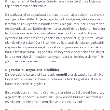
0 ml gibi alternatiflerle gelen ürünler arasından tüketme sıklığınıza hi
tap edeni tercih edebilirsiniz.
Diş parlatıcı jel ve beyazlatıcı bantlar, modern ağız bakımında öne çık
an diğer alternatiflerdir. Jeller uygulama kolaylığı sağladığından sık sı
k tercih edilir. Beyazlatıcı bantlar pratik bir çözüm sunar. Farklı ml'ler
de, boyutlarda, apliktörlerde ve marka çeşitliliğinde bulunan bu ürün
ler, hızlı sonuçlar elde etmek isteyenlere oldukça idealdir. En iyi diş b
eyazlatıcı ürünler arasında yer alan bu seçenekler, güçlü formülasyo
nları ile dikkat çeker. Çeşitli içerikler ve fiyat aralıklarıyla zenginleştiril
miş ü
rünler, dişlerinizi sağlıklı ve çekici bir görünüm kazandırmak için
harika fırsatlar sunar. Diş parlatıcı ve beyazlatıcı seçeneklerinizi değer
lendirirken, kişisel ihtiyaçlarınıza uygun olanları belirleyerek keyifli bir
gülümseme elde etmeniz mümkün.
Diş Parlatıcı, Beyazlatıcı Özellikleri
Diş beyazlatıcı kalem, jel, toz, bant,
mendil
olarak satışta yer alır. Hal
böyle olduğundan her birinin özellikleri de farklılık gösterir. Buradan
hareketle özellikleri şöyledir:
En beyazlatıcı diş macunu ürünler, dişlerinizin doğal beyazlığını ortay
a çıkarmak için formüle edilmiştir. İçeriklerinde bulunan aktif bileşenl
er, lekeleri derinlemesine temizler ve dişlerinizi aydınlatır.