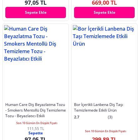
97,05 TL
669,00 TL
Sepete Ekle
Sepete Ekle
Human Care Diş Beyazlatma Tozu
Bor İçerikli Lanbena Diş Taşı
- Smokers Mentollü Diş Temizleme
Temizlemede Etkili Ürün
Tozu - Beyazlatıcı Etkili
2.7
(3)
Son 10 Günün En Düşük Fiyatı
111,55 TL
Son 10 Günün En Düşük Fiyatı
Sepette
97,05 TL
299,89 TL