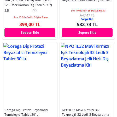
Seti (Mor Karbon Diş Macunu 75
Beyazlatıcı Leke Giderici ( Lisinya )
Gr + Mor Karbon Diş Tozu 50 Gr)
4.5
(4)
Son 10 Günün En Düşük Fiyatı
647,47 TL
Son 10 Günün En Düşük Fiyatı
Sepette
399,00 TL
582,73 TL
Sepete Ekle
Sepete Ekle
Corega Diş Protezi Beyazlatıcı
NPO IL32 Mavi Kırmızı Işık
Temizleyici Tablet 30'lu
Teknolojili 32 Ledli 3 Beyazlatma