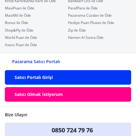
Kredi Kartı/Banka Kartı ile Öde
Bankkart Lira ile Öde
MaxiPuan ile Öde
ParafPara ile Öde
MaxiMil ile Öde
Pazarama Cüzdan ile Öde
Bonus ile Öde
Hediye Puan Pluxee ile Öde
Shop&Fly ile Öde
Zip ile Öde
World Puan ile Öde
Hemen Al Sonra Öde
Axess Puan ile Öde
Pazarama Satıcı Portalı
Satıcı Portalı Girişi
Satıcı Olmak İstiyorum
Bize Ulaşın
0850 724 79 76