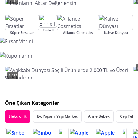
1 / 12
Einhell
Süper Fırsatlar
Alliance Cosmetics
Kahve Dünyası
1 / 42
Öne Çıkan Kategoriler
Elektronik
Ev, Yaşam, Yapı Market
Anne Bebek
Cep Telef