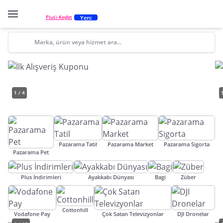
Yeni
Plus'ı Keşfet
Marka, ürün veya hizmet ara...
1 / 4
Pazarama Tatil
Pazarama Market
Pazarama Sigorta
Pazarama Pet
Plus İndirimleri
Ayakkabı Dünyası
Bagi
Züber
Cottonhill
Vodafone Pay
Çok Satan Televizyonlar
DJI Dronelar