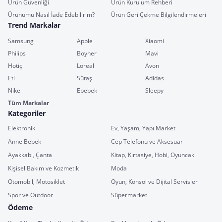
Ürün Güvenliği
Ürün Kurulum Rehberi
Ürünümü Nasıl İade Edebilirim?
Ürün Geri Çekme Bilgilendirmeleri
Trend Markalar
Samsung
Apple
Xiaomi
Philips
Boyner
Mavi
Hotiç
Loreal
Avon
Eti
Sütaş
Adidas
Nike
Ebebek
Sleepy
Tüm Markalar
Kategoriler
Elektronik
Ev, Yaşam, Yapı Market
Anne Bebek
Cep Telefonu ve Aksesuar
Ayakkabı, Çanta
Kitap, Kırtasiye, Hobi, Oyuncak
Kişisel Bakım ve Kozmetik
Moda
Otomobil, Motosiklet
Oyun, Konsol ve Dijital Servisler
Spor ve Outdoor
Süpermarket
Ödeme