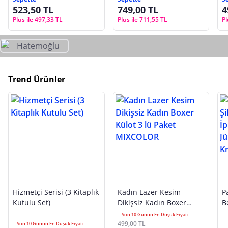
523,50 TL
749,00 TL
4
Plus ile 497,33 TL
Plus ile 711,55 TL
Pl
Trend Ürünler
Hizmetçi Serisi (3 Kitaplık
Kadın Lazer Kesim
P
Kutulu Set)
Dikişsiz Kadın Boxer
B
Külot 3 lü Paket
A
Son 10 Günün En Düşük Fiyatı
MIXCOLOR
J
499,00 TL
Son 10 Günün En Düşük Fiyatı