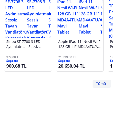
Sinbo SF-7708 3 LED
Apple iPad 11. Nesil Wi-Fi
P
Aydınlatmalı Sessiz
128 GB 11" MD4A4TU/A
P
Tavan Vantilatörü
Mavi Tablet
T
Kumandalı 6 Kanatlı
S
979,00 TL
21.399,00 TL
1
Sepette
Sepette
S
900,68 TL
20.650,04 TL
1
Tümü