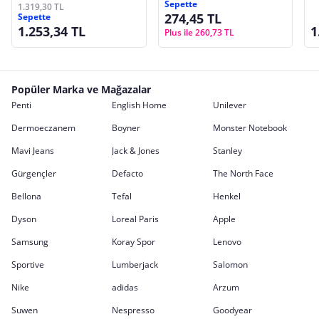
Sepette
K
1.319,30 TL
274,45 TL
Sepette
1.253,34 TL
1
Plus ile 260,73 TL
Popüler Marka ve Mağazalar
Penti
English Home
Unilever
Dermoeczanem
Boyner
Monster Notebook
Mavi Jeans
Jack & Jones
Stanley
Gürgençler
Defacto
The North Face
Bellona
Tefal
Henkel
Dyson
Loreal Paris
Apple
Samsung
Koray Spor
Lenovo
Sportive
Lumberjack
Salomon
Nike
adidas
Arzum
Suwen
Nespresso
Goodyear