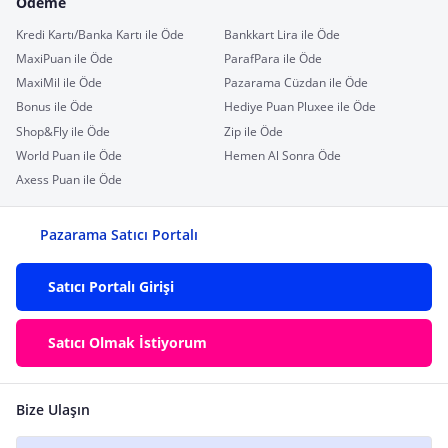
Ödeme
Kredi Kartı/Banka Kartı ile Öde
Bankkart Lira ile Öde
MaxiPuan ile Öde
ParafPara ile Öde
MaxiMil ile Öde
Pazarama Cüzdan ile Öde
Bonus ile Öde
Hediye Puan Pluxee ile Öde
Shop&Fly ile Öde
Zip ile Öde
World Puan ile Öde
Hemen Al Sonra Öde
Axess Puan ile Öde
Pazarama Satıcı Portalı
Satıcı Portalı Girişi
Satıcı Olmak İstiyorum
Bize Ulaşın