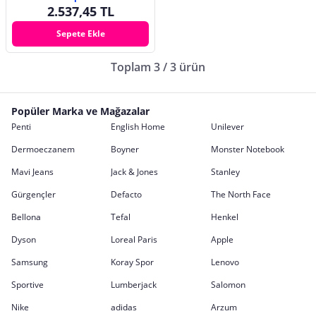
2.537,45 TL
Sepete Ekle
Toplam 3 / 3 ürün
Popüler Marka ve Mağazalar
Penti
English Home
Unilever
Dermoeczanem
Boyner
Monster Notebook
Mavi Jeans
Jack & Jones
Stanley
Gürgençler
Defacto
The North Face
Bellona
Tefal
Henkel
Dyson
Loreal Paris
Apple
Samsung
Koray Spor
Lenovo
Sportive
Lumberjack
Salomon
Nike
adidas
Arzum