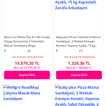
Maxi-Cosi Minla Plus 6'sı Bir Arada
baby plus Picnic Yükselticili Mama
Ahşap Görünümlü 4 Tekerlekli
Sandalyesi, 3 Noktalı Emniyet
Mama Sandalyesi Beige
Kemerli, Kaymaz Ayaklı, 15 kg
Kapasiteli, Zürafa Arkadaşım
5
(3)
5
(1)
Son 10 Günün En Düşük Fiyatı
Son 10 Günün En Düşük Fiyatı
14.079,20 TL
1.329,30 TL
Plus ile 13.779,20 TL
Plus ile 1.262,84 TL
Sepete Ekle
Sepete Ekle