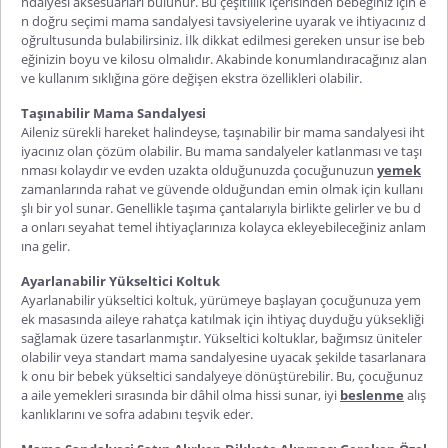
ndalyesi aksesuarları bulunur. Bu çeşitlilik içerisinden bebeğiniz için e
n doğru seçimi mama sandalyesi tavsiyelerine uyarak ve ihtiyacınız d
oğrultusunda bulabilirsiniz. İlk dikkat edilmesi gereken unsur ise beb
eğinizin boyu ve kilosu olmalıdır. Akabinde konumlandıracağınız alan
ve kullanım sıklığına göre değişen ekstra özellikleri olabilir.
Taşınabilir Mama Sandalyesi
Aileniz sürekli hareket halindeyse, taşınabilir bir mama sandalyesi iht
iyacınız olan çözüm olabilir. Bu mama sandalyeler katlanması ve taşı
nması kolaydır ve evden uzakta olduğunuzda çocuğunuzun
yemek
zamanlarında rahat ve güvende olduğundan emin olmak için kullanı
şlı bir yol sunar. Genellikle taşıma çantalarıyla birlikte gelirler ve bu d
a onları seyahat temel ihtiyaçlarınıza kolayca ekleyebileceğiniz anlam
ına gelir.
Ayarlanabilir Yükseltici Koltuk
Ayarlanabilir yükseltici koltuk, yürümeye başlayan çocuğunuza yem
ek masasında aileye rahatça katılmak için ihtiyaç duyduğu yüksekliği
sağlamak üzere tasarlanmıştır. Yükseltici koltuklar, bağımsız üniteler
olabilir veya standart mama sandalyesine uyacak şekilde tasarlanara
k onu bir bebek yükseltici sandalyeye dönüştürebilir. Bu, çocuğunuz
a aile yemekleri sırasında bir dâhil olma hissi sunar, iyi
beslenme
alış
kanlıklarını ve sofra adabını teşvik eder.