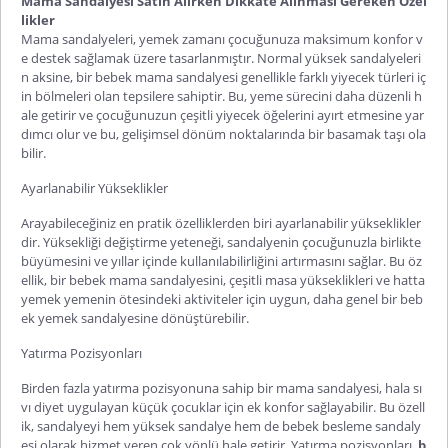
Mama Sandalyesi Satın Alırken Dikkate Alınması Gereken Özel
likler
Mama sandalyeleri, yemek zamanı çocuğunuza maksimum konfor v
e destek sağlamak üzere tasarlanmıştır. Normal yüksek sandalyeleri
n aksine, bir bebek mama sandalyesi genellikle farklı yiyecek türleri iç
in bölmeleri olan tepsilere sahiptir. Bu, yeme sürecini daha düzenli h
ale getirir ve çocuğunuzun çeşitli yiyecek öğelerini ayırt etmesine yar
dımcı olur ve bu, gelişimsel dönüm noktalarında bir basamak taşı ola
bilir.
Ayarlanabilir Yükseklikler
Arayabileceğiniz en pratik özelliklerden biri ayarlanabilir yükseklikler
dir. Yüksekliği değiştirme yeteneği, sandalyenin çocuğunuzla birlikte
büyümesini ve yıllar içinde kullanılabilirliğini artırmasını sağlar. Bu öz
ellik, bir bebek mama sandalyesini, çeşitli masa yükseklikleri ve hatta
yemek yemenin ötesindeki aktiviteler için uygun, daha genel bir beb
ek yemek sandalyesine dönüştürebilir.
Yatırma Pozisyonları
Birden fazla yatırma pozisyonuna sahip bir mama sandalyesi, hala sı
vı diyet uygulayan küçük çocuklar için ek konfor sağlayabilir. Bu özell
ik, sandalyeyi hem yüksek sandalye hem de bebek besleme sandaly
esi olarak hizmet veren çok yönlü hale getirir. Yatırma pozisyonları,
b