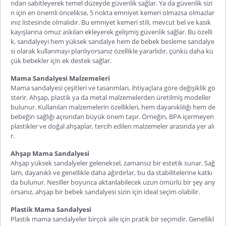
ndan sabitleyerek temel düzeyde güvenlik sağlar. Ya da güvenlik sizi
n için en önemli öncelikse, 5 nokta emniyet kemeri olmazsa olmazlar
ınız listesinde olmalıdır. Bu emniyet kemeri stili, mevcut bel ve kasık
kayışlarına omuz askıları ekleyerek gelişmiş güvenlik sağlar. Bu özelli
k, sandalyeyi hem yüksek sandalye hem de bebek besleme sandalye
si olarak kullanmayı planlıyorsanız özellikle yararlıdır, çünkü daha kü
çük bebekler için ek destek sağla
r.
Mama Sandalyesi Malzemeleri
Mama sandalyesi çeşitleri ve tasarımları, ihtiyaçlara göre değişiklik gö
sterir. Ahşap, plastik ya da metal malzemelerden üretilmiş modeller
bulunur. Kullanılan malzemelerin özellikleri, hem dayanıklılığı hem de
bebeğin sağlığı açısından büyük önem taşır. Örneğin, BPA içermeyen
plastikler ve doğal ahşaplar, tercih edilen malzemeler arasında yer alı
r.
Ahşap Mama Sandalyesi
Ahşap yüksek sandalyeler geleneksel, zamansız bir estetik sunar. Sağ
lam, dayanıklı ve genellikle daha ağırdırlar, bu da stabilitelerine katkı
da bulunur. Nesiller boyunca aktarılabilecek uzun ömürlü bir şey arıy
orsanız, ahşap bir bebek sandalyesi sizin için ideal seçim olabilir.
Plastik Mama Sandalyesi
Plastik mama sandalyeler birçok aile için pratik bir seçimdir. Genellikl