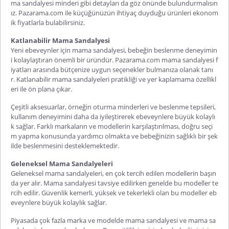
ma sandalyesi minderi gibi detayları da göz önünde bulundurmalısın
ız. Pazarama.com ile küçüğünüzün ihtiyaç duyduğu ürünleri ekonom
ik fiyatlarla bulabilirsiniz.
Katlanabilir Mama Sandalyesi
Yeni ebeveynler için mama sandalyesi, bebeğin beslenme deneyimin
i kolaylaştıran önemli bir üründür. Pazarama.com mama sandalyesi f
iyatları arasında bütçenize uygun seçenekler bulmanıza olanak tanı
r. Katlanabilir mama sandalyeleri pratikliği ve yer kaplamama özellikl
eri ile ön plana çıkar.
Çeşitli aksesuarlar, örneğin oturma minderleri ve beslenme tepsileri,
kullanım deneyimini daha da iyileştirerek ebeveynlere büyük kolaylı
k sağlar. Farklı markaların ve modellerin karşılaştırılması, doğru seçi
m yapma konusunda yardımcı olmakta ve bebeğinizin sağlıklı bir şek
ilde beslenmesini desteklemektedir.
Geleneksel Mama Sandalyeleri
Geleneksel mama sandalyeleri, en çok tercih edilen modellerin başın
da yer alır. Mama sandalyesi tavsiye edilirken genelde bu modeller te
rcih edilir. Güvenlik kemerli, yüksek ve tekerlekli olan bu modeller eb
eveynlere büyük kolaylık sağlar.
Piyasada çok fazla marka ve modelde mama sandalyesi ve mama sa