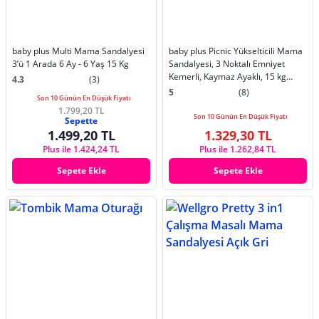
baby plus Multi Mama Sandalyesi
baby plus Picnic Yükselticili Mama
3’ü 1 Arada 6 Ay - 6 Yaş 15 Kg
Sandalyesi, 3 Noktalı Emniyet
Kemerli, Kaymaz Ayaklı, 15 kg
4.3
(3)
Kapasiteli, Zürafa Arkadaşım
5
(8)
Son 10 Günün En Düşük Fiyatı
1.799,20 TL
Son 10 Günün En Düşük Fiyatı
Sepette
1.499,20 TL
1.329,30 TL
Plus ile 1.424,24 TL
Plus ile 1.262,84 TL
Sepete Ekle
Sepete Ekle