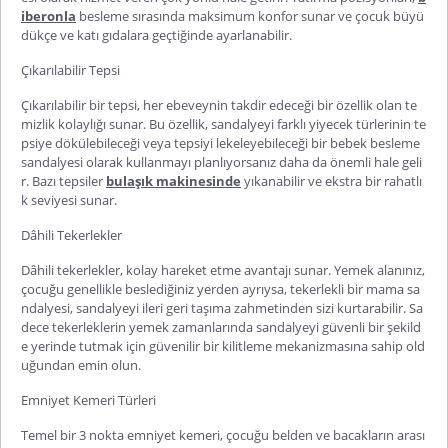
iberonla
besleme sırasında maksimum konfor sunar ve çocuk büyü
dükçe ve katı gıdalara geçtiğinde ayarlanabilir.
Çıkarılabilir Tepsi
Çıkarılabilir bir tepsi, her ebeveynin takdir edeceği bir özellik olan te
mizlik kolaylığı sunar. Bu özellik, sandalyeyi farklı yiyecek türlerinin te
psiye dökülebileceği veya tepsiyi lekeleyebileceği bir bebek besleme
sandalyesi olarak kullanmayı planlıyorsanız daha da önemli hale geli
r. Bazı tepsiler
bulaşık makinesinde
yıkanabilir ve ekstra bir rahatlı
k seviyesi sunar.
Dâhili Tekerlekler
Dâhili tekerlekler, kolay hareket etme avantajı sunar. Yemek alanınız,
çocuğu genellikle beslediğiniz yerden ayrıysa, tekerlekli bir mama sa
ndalyesi, sandalyeyi ileri geri taşıma zahmetinden sizi kurtarabilir. Sa
dece tekerleklerin yemek zamanlarında sandalyeyi güvenli bir şekild
e yerinde tutmak için güvenilir bir kilitleme mekanizmasına sahip old
uğundan emin olun.
Emniyet Kemeri Türleri
Temel bir 3 nokta emniyet kemeri, çocuğu belden ve bacakların arası