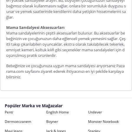
en yüksek sandalyeler arayın. Bu, büyüyen çocuğunuzun sandalyeyi
bağımsız olarak kullanmasını sağlar, onlara bir sorumluluk duygusu s
unar ve yemek saatlerinde kendilerini daha yetişkin hissetmelerini sa
ğlar.
Mama Sandalyesi Aksesuarları
Mama sandalyelerinin çeşitli aksesuarları bulunur. Bu aksesuarlar be
beğinizin ve çocuğunuzun daha eğlenceli yemek yemesini sağlar. Çeş
itli takıp çıkarılabilen oyuncaklar, ekstra olarak takılabilecek tekerlek,
emniyet kemeri, koltuk kılıfı gibi seçenekler mama sandalyeleri için d
üşünülmüş pratik ürünlerdir.
Bebeğinize ve çocuğunuza uygun mama sandalyesi arıyorsanız Paza
rama.com sayfasını ziyaret ederek ihtiyacınızı en iyi şekilde karşılaya
bilirsiniz.
Popüler Marka ve Mağazalar
Penti
English Home
Unilever
Dermoeczanem
Boyner
Monster Notebook
Mavi Jeans
Jack & Jones
Stanley