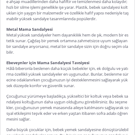
e ahşap muadillerinden daha hafiftir ve temizlenmesi daha kolaydır;
hızlı bir silme işlemi genellikle işe yarar. Plastik, bebek sandalyesi kolt
ukları için yaygın bir malzemedir ve özellikle hafif yapısı nedeniyle taş
ınabilir yüksek sandalye tasarımlarında popülerdir.
Metal Mama Sandalyesi
Metal yüksek sandalyeler hem dayanıklılık hem de şık, modern bir es
tetik sunar. Çağdaş bir yemek ortamına zahmetsizce uyum sağlayan
bir sandalye arıyorsanız, metal bir sandalye sizin için doğru seçim ola
bilir.
Ebeveynler için Mama Sandalyesi Tavsiyesi
Hâlâ biberonla beslenen daha küçük bebekler için, ek dolgulu ve yatı
rma özellikli yüksek sandalyeler en uygunudur. Bunlar, beslenme sür
ecine odaklanırken çocuğunuzun iyi desteklenmesini sağlayarak yük
sek düzeyde konfor ve güvenlik sunar.
Çocuğunuz yürümeye başladıkça, yükseltici bir koltuk veya bebek sa
ndalyesi koltuğunun daha uygun olduğunu görebilirsiniz. Bu seçene
kler, çocuğunuzun yemek masasında aileye katılmasını sağlayarak so
syal etkileşimi teşvik eder ve erken yaştan itibaren sofra adabı öğren
mesini sağlar.
Daha büyük çocuklar için, bebek yemek sandalyesine dönüştürülebil