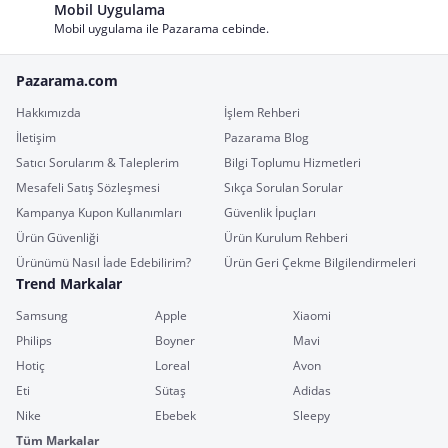
Mobil Uygulama
Mobil uygulama ile Pazarama cebinde.
Pazarama.com
Hakkımızda
İşlem Rehberi
İletişim
Pazarama Blog
Satıcı Sorularım & Taleplerim
Bilgi Toplumu Hizmetleri
Mesafeli Satış Sözleşmesi
Sıkça Sorulan Sorular
Kampanya Kupon Kullanımları
Güvenlik İpuçları
Ürün Güvenliği
Ürün Kurulum Rehberi
Ürünümü Nasıl İade Edebilirim?
Ürün Geri Çekme Bilgilendirmeleri
Trend Markalar
Samsung
Apple
Xiaomi
Philips
Boyner
Mavi
Hotiç
Loreal
Avon
Eti
Sütaş
Adidas
Nike
Ebebek
Sleepy
Tüm Markalar