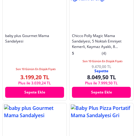
baby plus Gourmet Mama
Chicco Polly Magic Mama
Sandalyesi
Sandalyesi, 5 Noktalı Emniyet
Kemerli, Kaymaz Ayaklı, 8
Kademeli Yükseklik Ayarlı, 6 Ay –
5
(4)
15 kg, Kahverengi
Son 10 Günün En Düşük Fiyatı
9.470,00 TL
Son 10 Günün En Düşük Fiyatı
Sepette
3.199,20 TL
8.049,50 TL
Plus ile 3.039,24 TL
Plus ile 7.999,50 TL
Sepete Ekle
Sepete Ekle