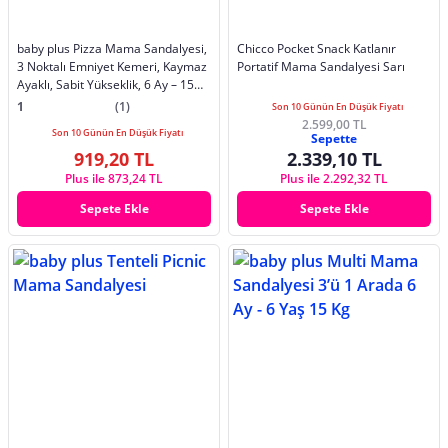
baby plus Pizza Mama Sandalyesi,
Chicco Pocket Snack Katlanır
3 Noktalı Emniyet Kemeri, Kaymaz
Portatif Mama Sandalyesi Sarı
Ayaklı, Sabit Yükseklik, 6 Ay – 15
kg, Bej
1
(1)
Son 10 Günün En Düşük Fiyatı
2.599,00 TL
Son 10 Günün En Düşük Fiyatı
Sepette
919,20 TL
2.339,10 TL
Plus ile 873,24 TL
Plus ile 2.292,32 TL
Sepete Ekle
Sepete Ekle