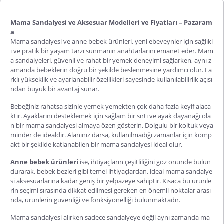
Mama Sandalyesi ve Aksesuar Modelleri ve Fiyatları – Pazaram
a
Mama sandalyesi ve anne bebek ürünleri, yeni ebeveynler için sağlıkl
ı ve pratik bir yaşam tarzı sunmanın anahtarlarını emanet eder. Mam
a sandalyeleri, güvenli ve rahat bir yemek deneyimi sağlarken, aynı z
amanda bebeklerin doğru bir şekilde beslenmesine yardımcı olur. Fa
rklı yükseklik ve ayarlanabilir özellikleri sayesinde kullanılabilirlik açısı
ndan büyük bir avantaj sunar.
Bebeğiniz rahatsa sizinle yemek yemekten çok daha fazla keyif alaca
ktır. Ayaklarını desteklemek için sağlam bir sırtı ve ayak dayanağı ola
n bir mama sandalyesi almaya özen gösterin. Dolgulu bir koltuk veya
minder de idealdir. Alanınız darsa, kullanılmadığı zamanlar için komp
akt bir şekilde katlanabilen bir mama sandalyesi ideal olur.
Anne bebek ürünleri
ise, ihtiyaçların çeşitliliğini göz önünde bulun
durarak, bebek bezleri gibi temel ihtiyaçlardan, ideal mama sandalye
si aksesuarlarına kadar geniş bir yelpazeye sahiptir. Kısaca bu ürünle
rin seçimi sırasında dikkat edilmesi gereken en önemli noktalar arası
nda, ürünlerin güvenliği ve fonksiyonelliği bulunmaktadır.
Mama sandalyesi alırken sadece sandalyeye değil aynı zamanda ma