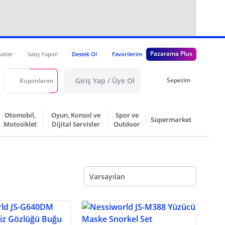
Pazarama Plus
satlar
Satış Yapın!
Destek Ol
Favorilerim
Giriş Yap / Üye Ol
Sepetim
Kuponlarım
Otomobil,
Oyun, Konsol ve
Spor ve
Süpermarket
Motosiklet
Dijital Servisler
Outdoor
Varsayılan