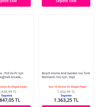
epete Ekle
Sepete Ekle
e - Ps5 Ve Pc Için
Bosch Home And Garden Ixo Tork
üğmeli Arcade
Momenti /Ixo Için, Yeşil
zı (4 Hassas Hareket
Günün En Düşük Fiyatı
Son 10 Günün En Düşük Fiyatı
.838,99 TL
1.434,99 TL
Sepette
Sepette
847,05 TL
1.363,25 TL