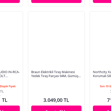
UDIO IN-RCA-
Braun Elektrikli Tıraş Makinesi
Northcity X
OLT
Yedek Tıraş Parçası 94M, Gümüş,
Korumalı Si
D LED
9 Pro Ve Series 9 Tıraş Makineleri İ
Kumanda Kıl
2 CM)
Dayanıklı &
Düşük Fiyatı
Son 10 
 TL
e
1 TL
3.049,00 TL
7