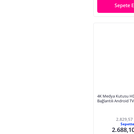
Sepete E
4K Medya Kutusu H
Bağlantılı Android 
2.829,57
Sepett
2.688,1