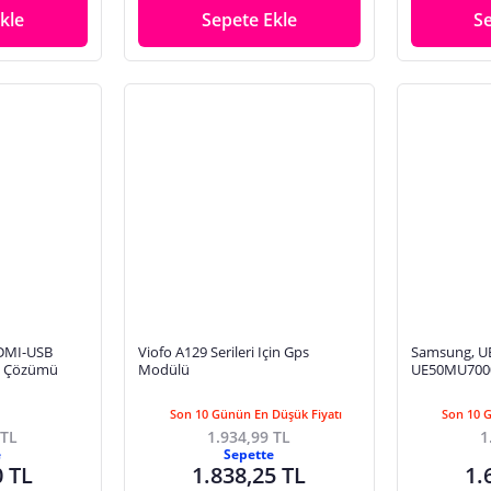
kle
Sepete Ekle
S
DMI-USB
Viofo A129 Serileri Için Gps
Samsung, U
TV Çözümü
Modülü
UE50MU7000
Son 10 Günün En Düşük Fiyatı
Son 10 
 TL
1.934,99 TL
1
e
Sepette
0 TL
1.838,25 TL
1.