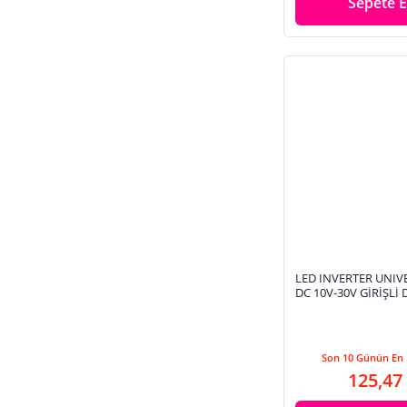
Sepete E
LED INVERTER UNIV
DC 10V-30V GİRİŞLİ 
7X2 CM ÇEVİRİCİ B
Son 10 Günün En 
125,47