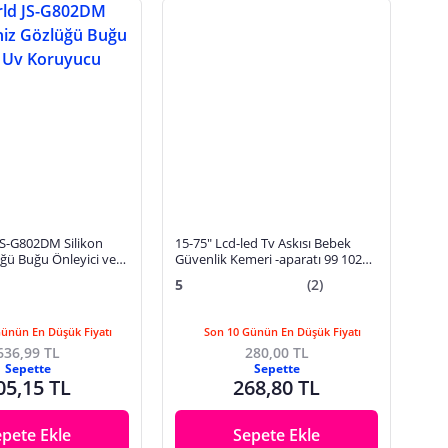
JS-G802DM Silikon
15-75" Lcd-led Tv Askısı Bebek
ğü Buğu Önleyici ve
Güvenlik Kemeri -aparatı 99 102
u
82 109 106 140 121 114 119 Ekran
5
(2)
Günün En Düşük Fiyatı
Son 10 Günün En Düşük Fiyatı
636,99 TL
280,00 TL
Sepette
Sepette
05,15 TL
268,80 TL
epete Ekle
Sepete Ekle