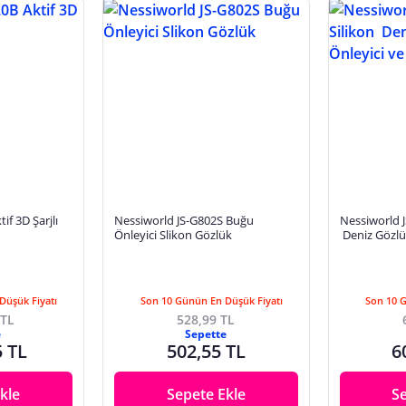
f 3D Şarjlı
Nessiworld JS-G802S Buğu
Nessiworld 
Önleyici Slikon Gözlük
Deniz Gözlü
Uv Koruyuc
Düşük Fiyatı
Son 10 Günün En Düşük Fiyatı
Son 10 
 TL
528,99 TL
e
Sepette
5 TL
502,55 TL
6
kle
Sepete Ekle
S