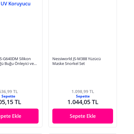
JS-G640DM Silikon
Nessiworld JS-M388 Yüzücü
ğü Buğu Önleyici ve
Maske Snorkel Set
u
636,99 TL
1.098,99 TL
Sepette
Sepette
05,15 TL
1.044,05 TL
epete Ekle
Sepete Ekle