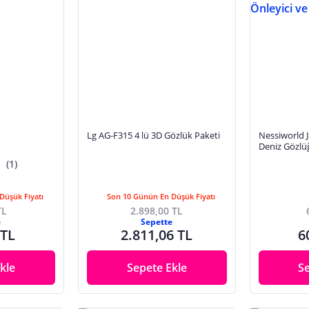
Lg AG-F315 4 lü 3D Gözlük Paketi
Nessiworld 
Deniz Gözlü
UV Koruyuc
(1)
Düşük Fiyatı
Son 10 Günün En Düşük Fiyatı
TL
2.898,00 TL
e
Sepette
 TL
2.811,06 TL
6
kle
Sepete Ekle
S