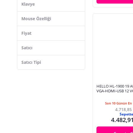
Klavye
Baku
Mouse Özelliği
Fiyat
Satıcı
Satıcı Tipi
HELLO HL-1900 19 A
VGA-HDMI-USB 12 V
ADAPTÖRLÜ FULL H
MONİTÖR (45 CMX3
Son 10 Günün En 
4.718,85
Sepett
4.482,9