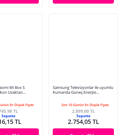
iaomi Mi Box S
Samsung Televizyonlar ile uyumlu
likon Uzaktan
Kumanda Güneş Enerjisi
ıfı – Darbeye
(uyumluluğunu sorunuz)-
 Çocuk Güvenli
Günün En Düşük Fiyatı
Son 10 Günün En Düşük Fiyatı
745,98 TL
2.899,00 TL
Sepette
Sepette
16,15 TL
2.754,05 TL