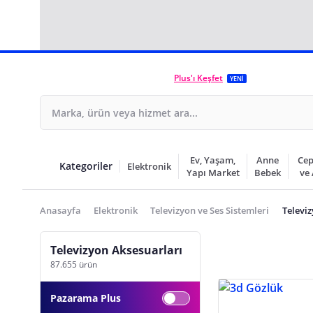
Plus'ı Keşfet
YENİ
Ev, Yaşam,
Anne
Cep
Kategoriler
Elektronik
Yapı Market
Bebek
ve
Anasayfa
Elektronik
Televizyon ve Ses Sistemleri
Televi
Televizyon Aksesuarları
87.655 ürün
Pazarama Plus