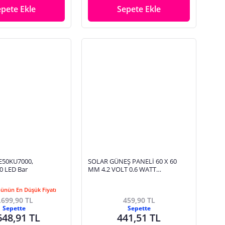
epete Ekle
Sepete Ekle
E50KU7000,
SOLAR GÜNEŞ PANELİ 60 X 60
 LED Bar
MM 4.2 VOLT 0.6 WATT
(ÖĞRENCİLER İÇİN)
Günün En Düşük Fiyatı
.699,90 TL
459,90 TL
Sepette
Sepette
648,91 TL
441,51 TL