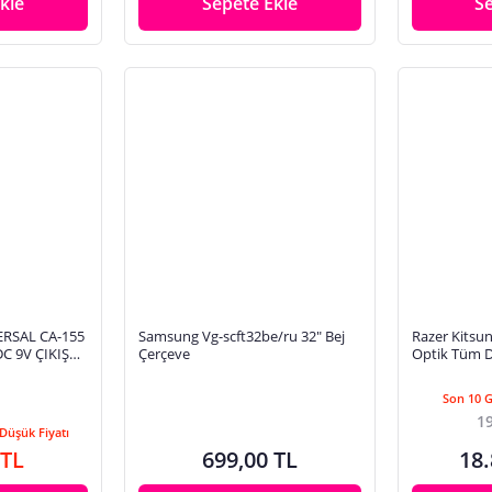
kle
Sepete Ekle
S
ERSAL CA-155
Samsung Vg-scft32be/ru 32" Bej
Razer Kitsun
DC 9V ÇIKIŞLI
Çerçeve
Optik Tüm D
OARD
Kontrol Ciha
Tuşlu Düzen
Son 10 
19
Düşük Fiyatı
 TL
699,00 TL
18.