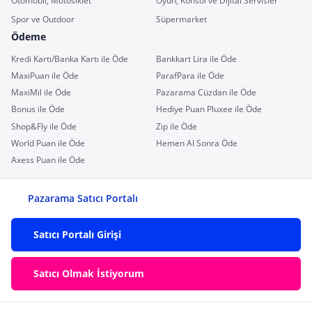
Otomobil, Motosiklet
Oyun, Konsol ve Dijital Servisler
Spor ve Outdoor
Süpermarket
Ödeme
Kredi Kartı/Banka Kartı ile Öde
Bankkart Lira ile Öde
MaxiPuan ile Öde
ParafPara ile Öde
MaxiMil ile Öde
Pazarama Cüzdan ile Öde
Bonus ile Öde
Hediye Puan Pluxee ile Öde
Shop&Fly ile Öde
Zip ile Öde
World Puan ile Öde
Hemen Al Sonra Öde
Axess Puan ile Öde
Pazarama Satıcı Portalı
Satıcı Portalı Girişi
Satıcı Olmak İstiyorum