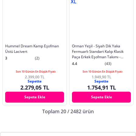
Hummel Dream Kamp Eşofman
Orman Yeşil - Siyah Dik Yaka
Üstü Lacivert
Fermuarlı Standart Kalıp Klasik
Paça Erkek Eşofman Takımı -
3
(2)
85162 | XL
4.4
(43)
Son 10 Günün En Düşük Fiyatı
Son 10 Günün En Düşük Fiyatı
2.399,00 TL
1.949,90 TL
Sepette
Sepette
2.279,05 TL
1.754,91 TL
Sepete Ekle
Sepete Ekle
Toplam 20 / 2482 ürün