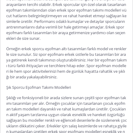
arayanların tercihi olabilir. Erkek sporcular için özel olarak tasarlanan
eşofman takımlarından olan
erkek spor eşofman takımı
modelleri vü
cut hatlarını belirginleştirmeyen ve rahat hareket etmeyi sağlayan ke
simlerle üretilir. Performans odaklı kumaş
lar ve detaylar sporcuların
antrenmanlarını daha verimli bir hale getirmeyi amaçlar.
Erkek spor
eşofmanı
farklı tasarımları bir araya getirmenize yardımcı olan seçen
ekleri de size sunar.
Örneğin
erkek sporcu eşofman altı
tasarımları farklı model ve renkler
le size sunulur. Siz
spor eşofmanı erkek
üstlerle bu tasarımları bir ara
ya getirerek kendi takımınızı oluşturabilirsiniz. Her bir eşofman takım
ı türü farklı ihtiyaçları ve tercihlere hitap eder.
Spor eşofman
modelle
ri ile hem spor aktivitelerinizi hem de günlük hayatta rahatlık ve şıklı
ğı bir arada yakalayabilirsiniz.
Şık Sporcu Eşofman Takımı Modelleri
Şıklığı ve fonksiyoneli bir arada sizlere sunan çeşitli spor eşofman tak
ımı tasarımları yer alır. Örneğin çocuklar için tasarlanan
çocuk eşofm
an takım
modelleri dayanıklı ve rahat kumaşlardan üretilir. Çocukları
n aktif yaşam tarzlarına uygun olarak esneklik ve hareket özgürlüğü
sağlayan bu modeller renkli ve eğlenceli desenlerle de süslenerek çoc
ukların dikkatini çeker. Erkekler için salaş kesimlerde ve rahatça giyile
n kumaşlardan üretilen erkek spor eşofmanı modelleri esneklik ve n