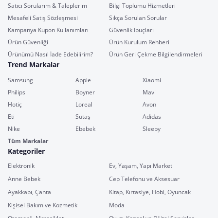
Satıcı Sorularım & Taleplerim
Bilgi Toplumu Hizmetleri
Mesafeli Satış Sözleşmesi
Sıkça Sorulan Sorular
Kampanya Kupon Kullanımları
Güvenlik İpuçları
Ürün Güvenliği
Ürün Kurulum Rehberi
Ürünümü Nasıl İade Edebilirim?
Ürün Geri Çekme Bilgilendirmeleri
Trend Markalar
Samsung
Apple
Xiaomi
Philips
Boyner
Mavi
Hotiç
Loreal
Avon
Eti
Sütaş
Adidas
Nike
Ebebek
Sleepy
Tüm Markalar
Kategoriler
Elektronik
Ev, Yaşam, Yapı Market
Anne Bebek
Cep Telefonu ve Aksesuar
Ayakkabı, Çanta
Kitap, Kırtasiye, Hobi, Oyuncak
Kişisel Bakım ve Kozmetik
Moda