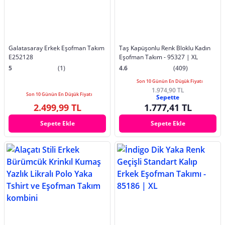
Galatasaray Erkek Eşofman Takım
Taş Kapüşonlu Renk Bloklu Kadın
E252128
Eşofman Takım - 95327 | XL
5
(1)
4.6
(409)
Son 10 Günün En Düşük Fiyatı
1.974,90 TL
Son 10 Günün En Düşük Fiyatı
Sepette
2.499,99 TL
1.777,41 TL
Sepete Ekle
Sepete Ekle