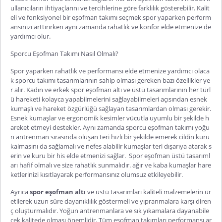
ullanıcıların ihtiyaçlarını ve tercihlerine göre farklılık gösterebilir. Kalit
eli ve fonksiyonel bir eşofman takımı seçmek spor yaparken perform
ansınızı arttırırken aynı zamanda rahatlık ve konfor elde etmenize de
yardımcı olur.
Sporcu Eşofman Takımı Nasıl Olmalı?
Spor yaparken rahatlık ve performansı elde etmenize yardımcı olaca
k sporcu takımı tasarımlarının sahip olması gereken bazı özellikler ye
r alır. Kadın ve
erkek spor eşofman altı
ve üstü tasarımlarının her türl
ü hareketi kolayca yapabilmelerini sağlayabilmeleri açısından esnek
kumaşlı ve hareket özgürlüğü sağlayan tasarımlardan olması gerekir.
Esnek kumaşlar ve ergonomik kesimler vücutla uyumlu bir şekilde h
areket etmeyi destekler. Aynı zamanda
sporcu eşofman takımı
yoğu
n antrenman sırasında oluşan teri hızlı bir şekilde emerek cildin kuru
kalmasını da sağlamalı ve nefes alabilir kumaşlar teri dışarıya atarak s
erin ve kuru bir his elde etmenizi sağlar.
Spor
eşofman üstü
tasarıml
arı hafif olmalı ve size rahatlık sunmalıdır. ağır ve kaba kumaşlar hare
ketlerinizi kısıtlayarak performansınız olumsuz etkileyebilir.
Ayrıca
spor eşofman altı
ve üstü tasarımları kaliteli malzemelerin ür
etilerek uzun süre dayanıklılık göstermeli ve yıpranmalara karşı diren
ç oluşturmalıdır. Yoğun antrenmanlara ve sık yıkamalara dayanabile
cek kalitede olması önemlidir. Tüm eşofman takımları performansı ar