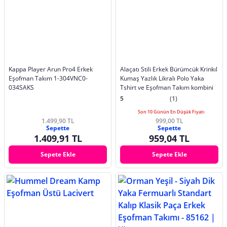
Kappa Player Arun Pro4 Erkek
Alaçatı Stili Erkek Bürümcük Krinkıl
Eşofman Takım 1-304VNC0-
Kumaş Yazlık Likralı Polo Yaka
034SAKS
Tshirt ve Eşofman Takım kombini
5
(1)
Son 10 Günün En Düşük Fiyatı
1.499,90 TL
999,00 TL
Sepette
Sepette
1.409,91 TL
959,04 TL
Sepete Ekle
Sepete Ekle