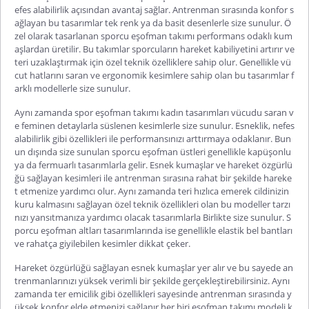
efes alabilirlik açısından avantaj sağlar. Antrenman sırasında konfor s
ağlayan bu tasarımlar tek renk ya da basit desenlerle size sunulur. Ö
zel olarak tasar
lanan
sporcu eşofman takımı
performans odaklı kum
aşlardan üretilir. Bu takımlar sporcuların hareket kabiliyetini artırır ve
teri uzaklaştırmak için özel teknik özelliklere sahip olur. Genellikle vü
cut hatlarını saran ve ergonomik kesimlere sahip olan bu tasarımlar f
arklı modellerle size sunulur.
Aynı zamanda
spor eşofman takımı kadın
tasarımları vücudu saran v
e feminen detaylarla süslenen kesimlerle size sunulur. Esneklik, nefes
alabilirlik gibi özellikleri ile performansınızı arttırmaya odaklanır. Bun
un dışında size sunulan
sporcu eşofman
üstleri genellikle kapüşonlu
ya da fermuarlı tasarımlarla gelir. Esnek kumaşlar ve hareket özgürlü
ğü sağlayan kesimleri ile antrenman sırasına rahat bir şekilde hareke
t etmenize yardımcı olur. Aynı zamanda teri hızlıca emerek cildinizin
kuru kalmasını sağlayan özel teknik özellikleri olan bu modeller tarzı
nızı yansıtmanıza yardımcı olacak tasarımlarla Birlikte size sunulur. S
porcu eşofman altları tasarımlarında ise genellikle elastik bel bantları
ve rahatça giyilebilen kesimler dikkat çeker.
Hareket özgürlüğü sağlayan esnek kumaşlar yer alır ve bu sayede an
trenmanlarınızı yüksek verimli bir şekilde gerçekleştirebilirsiniz. Aynı
zamanda ter emicilik gibi özellikleri sayesinde antrenman sırasında y
üksek konfor elde etmenizi sağlanır her biri eşofman takımı modeli k