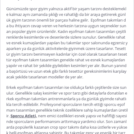
Günümüzde spor giyim yalnızca aktif bir yaşam tarzını desteklemekl
e kalmaz aynı zamanda şıklığı ve rahatlığı da bir araya getirerek günl
ük giyim tarzının önemli bir parçası haline gelir. Eşofman takımları d
a bu ihtiyacın cevap veren ve herkesin tarzına uygun seçenekler sun
an popüler giyim ürünleridir.
Kadın eşofman takım
tasarımları çeşitli
renklerde kesimlerde ve desenlerde sizlere sunulur. Genellikle rahat
ve esnek kumaşlardan yapılan bu takımlar spor salonunda egzersiz y
aparken ya da günlük aktivitelerde giyinmek üzere tasarlanır. Tesett
ür giyim tarzını benimseyen kadınlar için özel olarak tasarlanan
teset
tür eşofman takım
tasarımları genelde rahat ve esnek kumaşlardan
yapılır ve rahat bir şekilde giyilebilen kesimleri yer alır. Bunun yanınd
a başörtüsü ve uzun etek gibi farklı tesettür gereksinimlerin
i karşılay
acak şekilde tasarlanan modeller de yer alır.
Erkek eşofman takım
tasarımları ise oldukça farklı çeşitlerde size sun
ulur. Genellikle salaş kesimler ve spor tarzı gibi detaylarla donatılan e
rkek eşofman takımları antrenmanlarla ya da günlük giyimde rahatlı
kla tercih edilebilir. Profesyonel sporcuların tercih ettiği sporcu eşof
manı tasarımları genellikle teknik özelliklere sahip kumaşlardan üretil
ir.
Sporcu Atleti,
nem emici özellikleri esnek yapısı ve hafifliği sayesi
nde sporcuların performansını arttırmaya yardımcı olur. Son zamanl
arda popülerlik kazanan
crop spor takımı
daha kısa üstlerle ve yükse
k belli eşofman altlarına sahiptir. Bu takımlar genç ve enerjik bir tarz