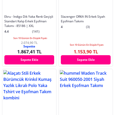
Ekru - İndigo Dik Yaka Renk Geçişli
Slazenger ORKA IN Erkek Siyah
Standart Kalıp Erkek Eşofman
Eşofman Takımı
Takımı - 85186 | XXL
4
(3)
4.4
(141)
Son 10 Günün En Düşük Fiyatı
2.074,90 TL
Son 10 Günün En Düşük Fiyatı
Sepette
1.867,41 TL
1.153,90 TL
Sepete Ekle
Sepete Ekle