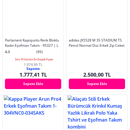
Parlament Kapüşonlu Renk Bloklu
adidas JX5528 M 3S STADIUM TS
Kadın Eşofman Takım - 95327 | L
Petrol Normal Düz Erkek Zip Ceket
4.3
(95)
Son 10 Günün En Düşük Fiyatı
1.974,90 TL
Sepette
1.777,41 TL
2.500,00 TL
Sepete Ekle
Sepete Ekle