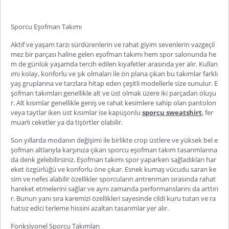
Sporcu Eşofman Takımı
Aktif ve yaşam tarzı sürdürenlerin ve rahat giyim sevenlerin vazgeçil
mez bir parçası haline gelen
eşofman takımı
hem spor salonunda he
m de günlük yaşamda tercih edilen kıyafetler arasında yer alır. Kullan
ımı kolay, konforlu ve şık olmaları ile ön plana çıkan bu takımlar farklı
yaş gruplarına ve tarzlara hitap eden çeşitli modellerle size sunulur. E
şofman takımları genellikle alt ve üst olmak üzere iki parçadan oluşu
r. Alt kısımlar genellikle geniş ve rahat kesimlere sahip olan pantolon
veya taytlar iken üst kısımlar ise kapüşonlu
sporcu sweatshirt
, fer
muarlı ceketler ya da tişörtler olabilir.
Son yıllarda modanın değişimi ile birlikte crop üstlere ve yüksek bel e
şofman altlarıyla karşınıza çıkan
sporcu eşofman takım
tasarımlarına
da denk gelebilirsiniz. Eşofman takımı spor yaparken sağladıkları har
eket özgürlüğü ve konforlu öne çıkar. Esnek kumaş vücudu saran ke
sim ve nefes alabilir özellikler sporcuların antrenman sırasında rahat
hareket etmelerini sağlar ve aynı zamanda performanslarını da arttırı
r. Bunun yanı sıra karemizi özellikleri sayesinde cildi kuru tutan ve ra
hatsız edici terleme hissini azaltan tasarımlar yer alır.
Fonksiyonel Sporcu Takımları