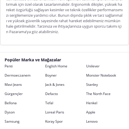
tırmak için özel olarak tasarlanmalıdır. Ergonomik dikişler, yüksek ha
reket özgürlüğü sağlayan kesimler ve teknik özellikler performansımı
zı sergilemenize yardımcı olur. Bunun dışında şıklık ve tarz sağlanmal
ı ve yüksek güvenlik sayesinde rahat hareket edebilmeniz
mümkün
hale getirilmelidir. Tarzınıza ve ihtiyaçlarınıza uygun
sporcu takımı
içi
n Pazarama’ya göz atabilirsiniz.
Popüler Marka ve Mağazalar
Penti
English Home
Unilever
Dermoeczanem
Boyner
Monster Notebook
Mavi Jeans
Jack & Jones
Stanley
Gürgençler
Defacto
The North Face
Bellona
Tefal
Henkel
Dyson
Loreal Paris
Apple
Samsung
Koray Spor
Lenovo