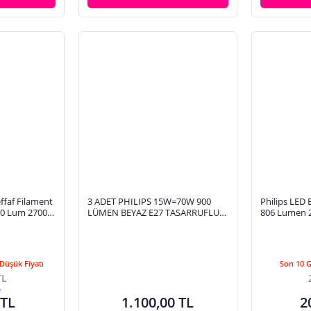
effaf Filament
3 ADET PHILIPS 15W=70W 900
Philips LED
0 Lum 2700K
LÜMEN BEYAZ E27 TASARRUFLU
806 Lumen 27
) 2'li Paket
LAMBA
Duy (60W Eşl
Düşük Fiyatı
Son 10 
TL
e
 TL
1.100,00 TL
2