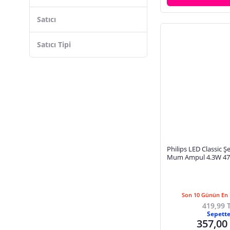
Satıcı
Satıcı Tipi
Philips LED Classic Ş
Mum Ampul 4.3W 47
Sarı Işık B35 E14 (40W
Son 10 Günün En 
419,99 
Sepett
357,00