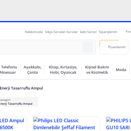
Fır
Hakkımızda
Sıkça Sorulan Sorular
İade Süreci
Siparişlerim
Puanlarım
 Telefonu
Ayakkabı,
Kitap, Kırtasiye,
Kişisel Bakım
Moda
 Aksesuar
Çanta
Hobi, Oyuncak
ve Kozmetik
Enerji Tasarruflu Ampul
Kategori
Enerji Tasarruflu Ampul