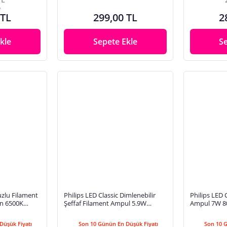
e
 TL
299,00 TL
2
kle
Sepete Ekle
S
uzlu Filament
Philips LED Classic Dimlenebilir
Philips LED 
n 6500K
Şeffaf Filament Ampul 5.9W
Ampul 7W 8
Duy (60W
806Lum 2700K Sarı Işık ST64 E27
Işık A60 E27
(60W)
Düşük Fiyatı
Son 10 Günün En Düşük Fiyatı
Son 10 