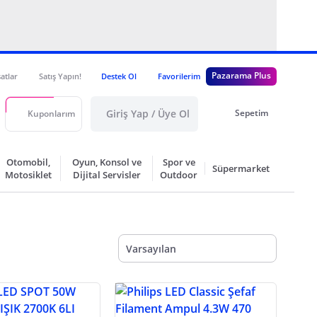
Pazarama Plus
satlar
Satış Yapın!
Destek Ol
Favorilerim
Giriş Yap / Üye Ol
Sepetim
Kuponlarım
Otomobil,
Oyun, Konsol ve
Spor ve
Süpermarket
Motosiklet
Dijital Servisler
Outdoor
Varsayılan