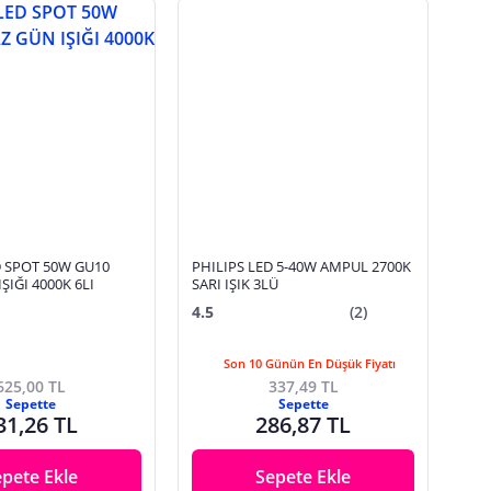
D SPOT 50W GU10
PHILIPS LED 5-40W AMPUL 2700K
ŞIĞI 4000K 6LI
SARI IŞIK 3LÜ
4.5
(2)
Son 10 Günün En Düşük Fiyatı
625,00 TL
337,49 TL
Sepette
Sepette
31,26 TL
286,87 TL
epete Ekle
Sepete Ekle