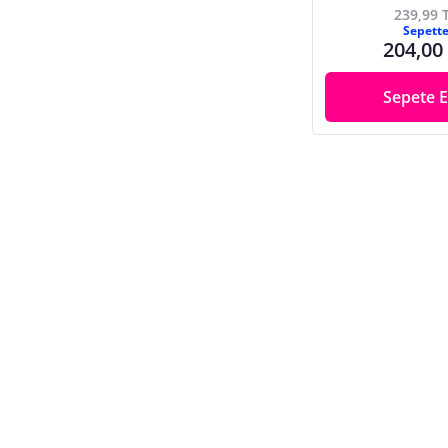
239,99 
Sepett
204,00
Sepete E