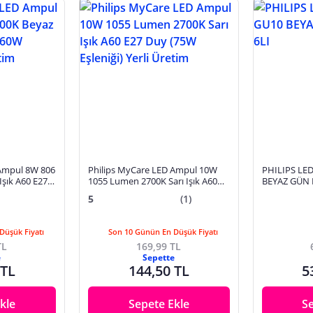
 Ampul 8W 806
Philips MyCare LED Ampul 10W
PHILIPS LE
şık A60 E27
1055 Lumen 2700K Sarı Işık A60
BEYAZ GÜN I
rli Üretim
E27 Duy (75W Eşleniği) Yerli
5
(1)
Üretim
Düşük Fiyatı
Son 10 Günün En Düşük Fiyatı
TL
169,99 TL
e
Sepette
 TL
144,50 TL
5
kle
Sepete Ekle
S