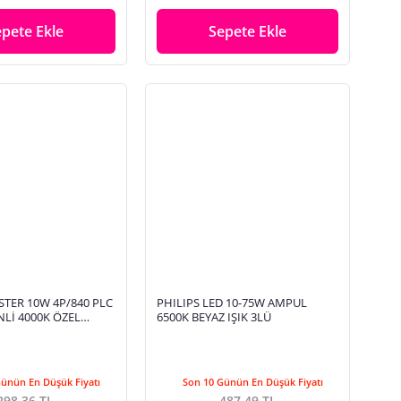
epete Ekle
Sepete Ekle
STER 10W 4P/840 PLC
PHILIPS LED 10-75W AMPUL
NLİ 4000K ÖZEL
6500K BEYAZ IŞIK 3LÜ
Günün En Düşük Fiyatı
Son 10 Günün En Düşük Fiyatı
298,36 TL
487,49 TL