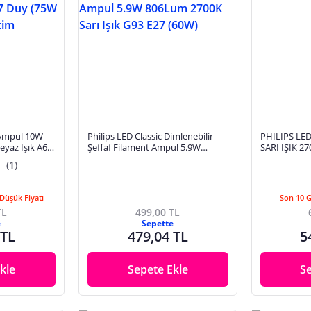
 Ampul 10W
Philips LED Classic Dimlenebilir
PHILIPS LE
yaz Işık A60
Şeffaf Filament Ampul 5.9W
SARI IŞIK 27
) Yerli
806Lum 2700K Sarı Işık G93 E27
(1)
(60W)
Düşük Fiyatı
Son 10 
TL
499,00 TL
e
Sepette
 TL
479,04 TL
5
kle
Sepete Ekle
S