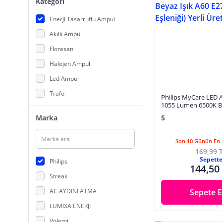
Kategori
Enerji Tasarruflu Ampul
Akıllı Ampül
Floresan
Halojen Ampul
Led Ampul
Trafo
Philips MyCare LED
1055 Lumen 6500K Be
E27 Duy (75W Eşleniği
Marka
5
Üretim
Son 10 Günün En 
169,99 
Sepett
Philips
144,50
Streak
AC AYDINLATMA
Sepete E
LUMIXA ENERJİ
Volemi