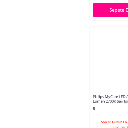
Sepete E
Philips MyCare LED
Lumen 2700K Sarı Işı
Duy (60W Eşleniği) Ye
5
Son 10 Günün En 
119,99 