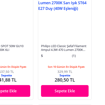
D SPOT 50W GU10
Philips LED Classic Şefaf Filament
00K 6LI
Ampul 4.3W 470 Lumen 2700K
Sarı Işık ST64 E27 Duy (40W
5
(1)
Eşleniği)
Günün En Düşük Fiyatı
Son 10 Günün En Düşük Fiyatı
637,50 TL
329,99 TL
Sepette
Sepette
41,88 TL
280,50 TL
epete Ekle
Sepete Ekle