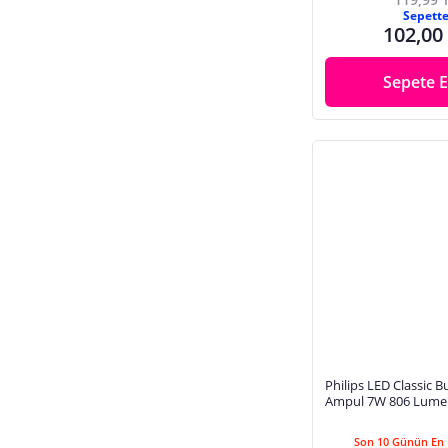
Sepett
102,00
Sepete E
Philips LED Classic B
Ampul 7W 806 Lume
Beyaz Işık A60 E27 
Eşleniği)
Son 10 Günün En 