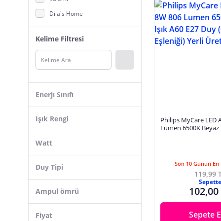
Dila's Home
NZMTİCARET
Kelime Filtresi
Osram
M3 Decorium
Cata
Proich
Enerjı Sınıfı
Gaman
General Electric&Tungsram
Işık Rengi
Philips MyCare LED
Lumen 6500K Beyaz I
K2 LED
Duy (60W Eşleniği) Ye
Watt
Najmaddin.com
Skygo
Son 10 Günün En 
Duy Tipi
119,99 
Evimdeyokyok
Sepett
102,00
Ampul ömrü
Aydogan's
General
Sepete E
Fiyat
Powermaster