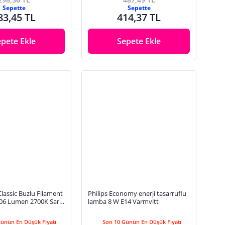
Sepette
Sepette
83,45 TL
414,37 TL
epete Ekle
Sepete Ekle
Classic Buzlu Filament
Philips Economy enerji tasarruflu
06 Lumen 2700K Sarı
lamba 8 W E14 Varmvitt
 Duy (60W Eşleniği)
Günün En Düşük Fiyatı
Son 10 Günün En Düşük Fiyatı