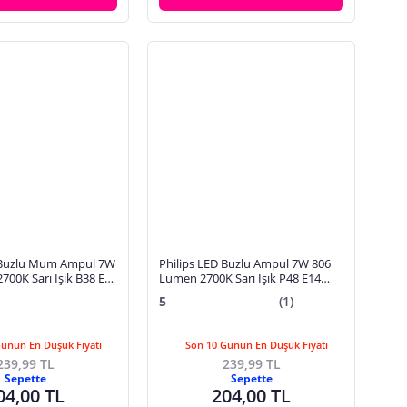
 Buzlu Mum Ampul 7W
Philips LED Buzlu Ampul 7W 806
00K Sarı Işık B38 E14
Lumen 2700K Sarı Işık P48 E14
eniği)
Duy (60W Eşleniği)
5
(1)
Günün En Düşük Fiyatı
Son 10 Günün En Düşük Fiyatı
239,99 TL
239,99 TL
Sepette
Sepette
04,00 TL
204,00 TL