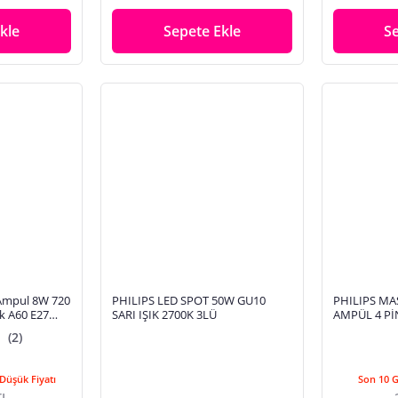
kle
Sepete Ekle
S
 Ampul 8W 720
PHILIPS LED SPOT 50W GU10
PHILIPS MA
k A60 E27
SARI IŞIK 2700K 3LÜ
AMPÜL 4 Pİ
rli Üretim
AMPÜL
(2)
Düşük Fiyatı
Son 10 
TL