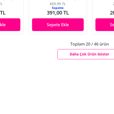
TL
459,99 TL
e
Sepette
 TL
391,00 TL
2
kle
Sepete Ekle
S
Toplam 20 / 46 ürün
Daha Çok Ürün Göster