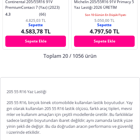
Continental 205/55R16 91V
Michelin 205/55R16 91V Primacy 5
PremiumContact 7 (Yaz) (2023)
Yaz Lastiği 2026 ÜRETİM
4.3
(66)
Son 10 Günün En Düşük Fiyatı
4.825,03 TL
5.050,00 TL
Sepette
Sepette
4.583,78 TL
4.797,50 TL
Sepete Ekle
Sepete Ekle
Toplam 20 / 1056 ürün
205 55 R16 Yaz Lastiği
205 55 R16, birçok binek otomobilde kullanılan lastik boyutudur. Yay
gın olarak kullanılan 205 55 R16 lastik ölçüsü, farklı araç tipleri, mevsi
mler ve kullanım amaçları için çeşitli modellerde üretilir. Bu farklılıklar
sadece lastiğin boyutundan ibaret değildir; aynı zamanda lastik yüze
yinin şekli de değişir. Bu da doğrudan aracın performansı ve güvenliğ
i üzerinde etkilidir.