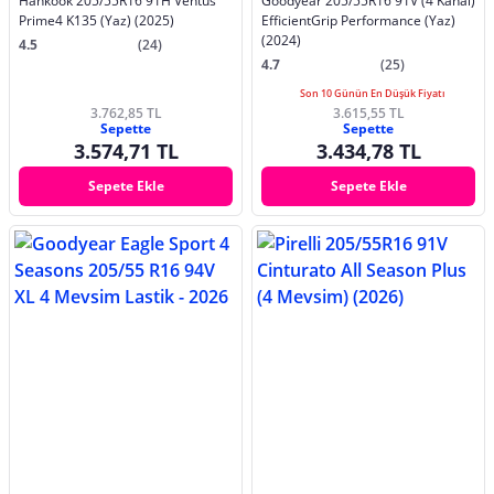
Hankook 205/55R16 91H Ventus
Goodyear 205/55R16 91V (4 Kanal)
Prime4 K135 (Yaz) (2025)
EfficientGrip Performance (Yaz)
(2024)
4.5
(24)
4.7
(25)
Son 10 Günün En Düşük Fiyatı
3.762,85 TL
3.615,55 TL
Sepette
Sepette
3.574,71 TL
3.434,78 TL
Sepete Ekle
Sepete Ekle