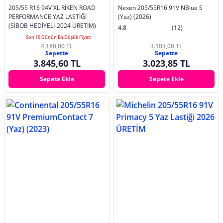
205/55 R16 94V XL RİKEN ROAD
Nexen 205/55R16 91V NBlue S
PERFORMANCE YAZ LASTİĞİ
(Yaz) (2026)
(SİBOB HEDİYELİ-2024 ÜRETİM)
4.8
(12)
Son 10 Günün En Düşük Fiyatı
4.180,00 TL
3.183,00 TL
Sepette
Sepette
3.845,60 TL
3.023,85 TL
Sepete Ekle
Sepete Ekle