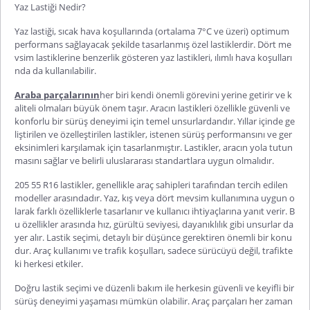
Yaz Lastiği Nedir?
Yaz lastiği, sıcak hava koşullarında (ortalama 7°C ve üzeri) optimum
performans sağlayacak şekilde tasarlanmış özel lastiklerdir. Dört me
vsim lastiklerine benzerlik gösteren yaz lastikleri, ılımlı hava koşulları
nda da kullanılabilir.
Araba parçalarının
her biri kendi önemli görevini yerine getirir ve k
aliteli olmaları büyük önem taşır. Aracın lastikleri özellikle güvenli ve
konforlu bir sürüş deneyimi için temel unsurlardandır. Yıllar içinde ge
liştirilen ve özelleştirilen lastikler, istenen sürüş performansını ve ger
eksinimleri karşılamak için tasarlanmıştır. Lastikler, aracın yola tutun
masını sağlar ve belirli uluslararası standartlara uygun olmalıdır.
205 55 R16 lastikler, genellikle araç sahipleri tarafından tercih edilen
modeller arasındadır. Yaz, kış veya dört mevsim kullanımına uygun o
larak farklı özelliklerle tasarlanır ve kullanıcı ihtiyaçlarına yanıt verir. B
u özellikler arasında hız, gürültü seviyesi, dayanıklılık gibi unsurlar da
yer alır. Lastik seçimi, detaylı bir düşünce gerektiren önemli bir konu
dur. Araç kullanımı ve trafik koşulları, sadece sürücüyü değil, trafikte
ki herkesi etkiler.
Doğru lastik seçimi ve düzenli bakım ile herkesin güvenli ve keyifli bir
sürüş deneyimi yaşaması mümkün olabilir. Araç parçaları her zaman