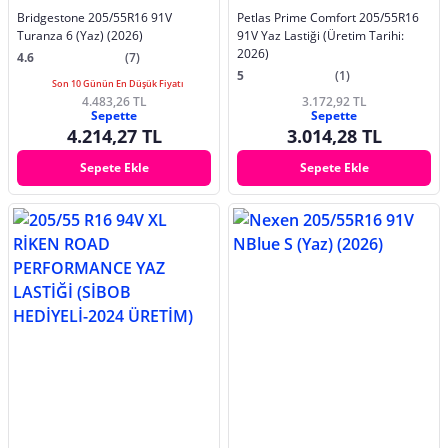
Bridgestone 205/55R16 91V
Petlas Prime Comfort 205/55R16
Turanza 6 (Yaz) (2026)
91V Yaz Lastiği (Üretim Tarihi:
2026)
4.6
(7)
5
(1)
Son 10 Günün En Düşük Fiyatı
4.483,26 TL
3.172,92 TL
Sepette
Sepette
4.214,27 TL
3.014,28 TL
Sepete Ekle
Sepete Ekle