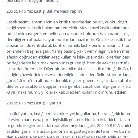
bile lastikler değiştirilmelidir.
205 55 R16 Yaz Lastiği Bakımı Nasıl Yapılır?
Lastik seçimi, aracınız için en kritik unsurlardan biridir, çünkü doğru l
astiği seçmek lastik bakımının temelidir. Mevsimsel lastik bakımında
odaklanılması gereken belirli ana unsurlar bulunur: hava basıncı, diş
derinliği ve rot balans ayarı bunlardan bazılarıdır. Öncelikle lastik hav
a basıncını düzenli olarak kontrol etmek, lastik performansını artıran
önlemlerin başında gelir. Yanlış basınç, yakıt verimliliğini ve fren mes
afesini doğrudan etkiler. Araç kullanım kılavuzlarındaki önerilen bası
nç değerlerini korumak hem sürüş güvenliği hem de yakıt tasarrufu
açısından önemlidir. Diğer bir önemli nokta ise lastik derinliğidir. Bu, l
astiğin yüzeyindeki desenin derinliğini ifade eder. Belirli standartlara
göre, 1,6 mm'nin altındaki derinlik ölçüleri güvenlik açısından kabul e
dilmez ve lastiklerin değiştirilmesi gerekir. Lastik derinliği, genellikle 2
-3 yıl, maksimum 5 yıl olarak kabul edilen kullanım ömrünü etkiler.
205 55 R16 Yaz Lastiği Fiyatları
Lastik fiyatları, lastiğin mevsimine, yol koşullarına, hız ve ağırlık kapa
sitesine, markasına göre değişiklik gösterir. Her tercih farklı bir tasarı
m gerektirdiğinden farklı modeller meydana gelir. 205 55 R16 A sınıfı l
astikler, genellikle üstün performans göstergeleri ile tanınır ve bu ne
denle kaliteye önem veren kullanıcılar tarafından tercih edilirler. 205