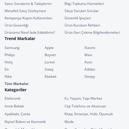
Satıcı Sorularım & Taleplerim
Bilgi Toplumu Hizmetleri
Mesafeli Satış Sözleşmesi
Sıkça Sorulan Sorular
Kampanya Kupon Kullanımları
Güvenlik İpuçları
Ürün Güvenliği
Ürün Kurulum Rehberi
Ürünümü Nasıl İade Edebilirim?
Ürün Geri Çekme Bilgilendirmeleri
Trend Markalar
Samsung
Apple
Xiaomi
Philips
Boyner
Mavi
Hotiç
Loreal
Avon
Eti
Sütaş
Adidas
Nike
Ebebek
Sleepy
Tüm Markalar
Kategoriler
Elektronik
Ev, Yaşam, Yapı Market
Anne Bebek
Cep Telefonu ve Aksesuar
Ayakkabı, Çanta
Kitap, Kırtasiye, Hobi, Oyuncak
Kişisel Bakım ve Kozmetik
Moda