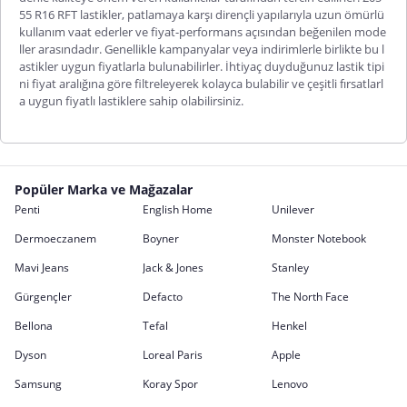
55 R16 RFT lastikler, patlamaya karşı dirençli yapılarıyla uzun ömürlü
kullanım vaat ederler ve fiyat-performans açısından beğenilen mode
ller arasındadır. Genellikle kampanyalar veya indirimlerle birlikte bu l
astikler uygun fiyatlarla bulunabilirler. İhtiyaç duyduğunuz lastik tipi
ni fiyat aralığına göre filtreleyerek kolayca bulabilir ve çeşitli fırsatlarl
a uygun fiyatlı lastiklere sahip olabilirsiniz.
Popüler Marka ve Mağazalar
Penti
English Home
Unilever
Dermoeczanem
Boyner
Monster Notebook
Mavi Jeans
Jack & Jones
Stanley
Gürgençler
Defacto
The North Face
Bellona
Tefal
Henkel
Dyson
Loreal Paris
Apple
Samsung
Koray Spor
Lenovo