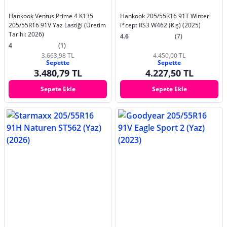
Hankook Ventus Prime 4 K135
Hankook 205/55R16 91T Winter
205/55R16 91V Yaz Lastiği (Üretim
i*cept RS3 W462 (Kış) (2025)
Tarihi: 2026)
4.6
(7)
4
(1)
3.663,98 TL
4.450,00 TL
Sepette
Sepette
3.480,79 TL
4.227,50 TL
Sepete Ekle
Sepete Ekle