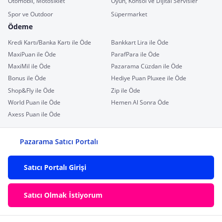
Otomobil, Motosiklet
Oyun, Konsol ve Dijital Servisler
Spor ve Outdoor
Süpermarket
Ödeme
Kredi Kartı/Banka Kartı ile Öde
Bankkart Lira ile Öde
MaxiPuan ile Öde
ParafPara ile Öde
MaxiMil ile Öde
Pazarama Cüzdan ile Öde
Bonus ile Öde
Hediye Puan Pluxee ile Öde
Shop&Fly ile Öde
Zip ile Öde
World Puan ile Öde
Hemen Al Sonra Öde
Axess Puan ile Öde
Pazarama Satıcı Portalı
Satıcı Portalı Girişi
Satıcı Olmak İstiyorum