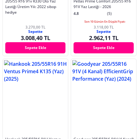
205/55 R16 91v R330 Oto Yaz
Petlas Prime Comfort 205/55 R16
Lastiği Üretim Yılı: 2022 sibop
91V Yaz Lastiği - 2026
hediye
4.8
(5)
Son 10 Günün En Düşük Fiyatı
3.270,00 TL
3.118,00 TL
Sepette
Sepette
3.008,40 TL
2.962,11 TL
Sepete Ekle
Sepete Ekle