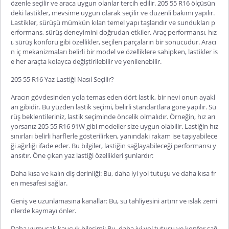
özenle seçilir ve araca uygun olanlar tercih edilir. 205 55 R16 ölçüsün
deki lastikler, mevsime uygun olarak seçilir ve düzenli bakımı yapılır.
Lastikler, sürüşü mümkün kılan temel yapı taşlarıdır ve sundukları p
erformans, sürüş deneyimini doğrudan etkiler. Araç performansı, hız
ı, sürüş konforu gibi özellikler, seçilen parçaların bir sonucudur. Aracı
n iç mekanizmaları belirli bir model ve özelliklere sahipken, lastikler is
e her araçta kolayca değiştirilebilir ve yenilenebilir.
205 55 R16 Yaz Lastiği Nasıl Seçilir?
Aracın gövdesinden yola temas eden dört lastik, bir nevi onun ayakl
arı gibidir. Bu yüzden lastik seçimi, belirli standartlara göre yapılır. Sü
rüş beklentileriniz, lastik seçiminde öncelik olmalıdır. Örneğin, hız arı
yorsanız 205 55 R16 91W gibi modeller size uygun olabilir. Lastiğin hız
sınırları belirli harflerle gösterilirken, yanındaki rakam ise taşıyabilece
ği ağırlığı ifade eder. Bu bilgiler, lastiğin sağlayabileceği performansı y
ansıtır. Öne çıkan yaz lastiği özellikleri şunlardır:
Daha kısa ve kalın diş derinliği: Bu, daha iyi yol tutuşu ve daha kısa fr
en mesafesi sağlar.
Geniş ve uzunlamasına kanallar: Bu, su tahliyesini artırır ve ıslak zemi
nlerde kaymayı önler.
Daha yumuşak kauçuk bileşimi: Bu, daha iyi yol tutuşu ve konfor sağ