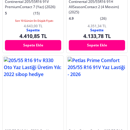
Continental 205/55R16 91V
Continental 205/55R16 91H
PremiumContact 7 (Yaz) (2026)
AllSeasonContact 2 (4 Mevsim)
(2025)
5
(15)
4.9
(26)
Son 10 Günün En Düşük Fiyatı
4.643,00 TL
4.351,34 TL
Sepette
Sepette
4.410,85 TL
4.133,78 TL
Sepete Ekle
Sepete Ekle