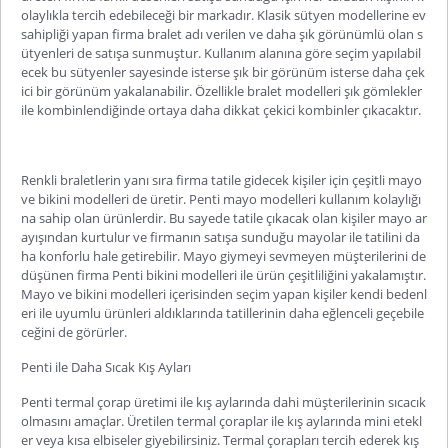
olaylıkla tercih edebileceği bir markadır. Klasik sütyen modellerine ev
sahipliği yapan firma
bralet
adı verilen ve daha şık görünümlü olan s
ütyenleri de satışa sunmuştur. Kullanım alanına göre seçim yapılabil
ecek bu sütyenler sayesinde ist
erse şık bir görünüm isterse daha çek
ici bir görünüm yakalanabilir. Özellikle
bralet
modelleri şık gömlekler
ile
kombinlendiğinde
ortaya daha dikkat çekici kombinler çıkacaktır.
Renkli
braletlerin
yanı sıra firma tatile gidecek kişiler için çeşitli mayo
ve bikini modelleri de üretir.
Penti
mayo
modelleri kullanım kolaylığı
na sahip olan ürünlerdir. Bu sayede tatile çıkacak olan kişiler mayo ar
ayışından kurtulur ve firmanın satışa sunduğu mayolar ile tatilini da
ha konforlu hale getirebilir. Mayo giymeyi sevmeyen müşterilerini de
düşünen firma
Penti
bikini
modelleri ile ürün çeşitliliğini yakalamıştır.
Mayo ve bikini modelleri içerisinden seçim yapan kişiler kendi bedenl
eri ile uyumlu ürünleri aldıklarında tatillerinin daha eğlenceli geçebile
ceğini de görürler.
Penti
ile Daha Sıcak Kış Ayları
Penti
termal çorap
üretimi ile kış aylarında dahi müşterilerinin sıcacık
olmasını amaçlar. Üretilen termal çoraplar ile kış aylarında mini etekl
er veya kısa elbiseler giyebilirsiniz. Termal çorapları tercih ederek kış