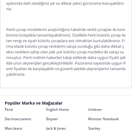
aylarında dahi istediğiniz şık ve dikkat çekici görünüme kavuşabilirsi
niz.
Penti
çorap
modellerini araştırdığınız takdirde renkli çoraplar ile kom
bininizi kolaylıkla tamamlayabilirsiniz. Özellikle
Penti
külotlu çorap
ile
ten rengi ve siyah külotlu çoraplara esir olmaktan kurtulabilirsiniz. Fi
rma klasik külotlu çorap renklerini satışa sunduğu gibi daha dikkat ç
ekici renklere sahip olan pek çok külotlu çorap modelini de satışa su
nmuştur.
Penti
indirim
haberleri takip edilerek daha uygun fiyatlı şek
ilde ürün alışverişleri gerçekleştirilebilir.
Pazarama
sayesinde uygun
P
enti
fiyatları
ile karşıl
aşabilir ve güvenli şekilde alışverişlerini tamamla
yabilirsiniz.
Popüler Marka ve Mağazalar
Penti
English Home
Unilever
Dermoeczanem
Boyner
Monster Notebook
Mavi Jeans
Jack & Jones
Stanley