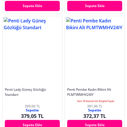
Sepete Ekle
Sepete Ekle
Penti Lady Güneş Gözlüğü
Penti Pembe Kadın Bikini Alt
Standart
PLMTWMHV24IY
Son 10 Günün En Düşük Fiyatı
399,00 TL
391,96 TL
Sepette
Sepette
379,05 TL
372,37 TL
Sepete Ekle
Sepete Ekle