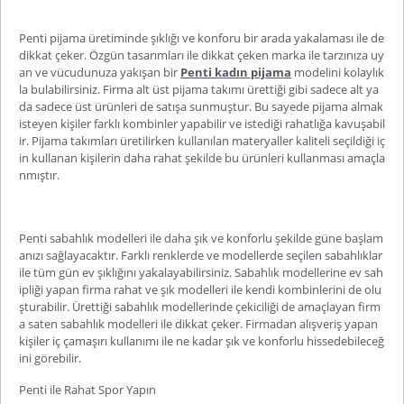
Penti
pijama
üretiminde şıklığı ve konforu bir arada yakalaması ile de
dikkat çeker. Özgün tasarımları ile dikkat çeken marka ile tarzınıza uy
an ve vücudunuza yakışan bir
Penti kadın pijama
modelini kolaylık
la bulabilirsiniz. Firma alt üst pijama takımı ürettiği gibi sadece alt ya
da sadece üst ürünleri de satışa sunmuştur. Bu sayede pijama almak
isteyen kişiler farklı kombinler yapabilir ve istediği rahatlığa kavuşabil
ir. Pijama takımları üretilirken kullanılan materyaller kaliteli seçildiği iç
in kullanan kişilerin daha rahat şekilde bu ürünleri kullanması amaçla
nmıştır.
Penti
sabahlık
modelleri ile daha şık ve konforlu şekilde güne başlam
anızı sağlayacaktır. Farklı renklerde ve modellerde seçilen sabahlıklar
ile tüm gün ev şıklığını yakalayabilirsiniz. Sabahlık modellerine ev sah
ipliği yapan firma rahat ve şık modelleri ile kendi kombinlerini de olu
şturabilir. Ürettiği sabahlık modellerinde çekiciliği de amaçlayan firm
a saten sabahlık modelleri ile dikkat çeker. Firmadan alışveriş yapan
kişiler iç çamaşırı kullanımı ile ne kadar şık ve konforlu hissedebileceğ
ini görebilir.
Penti
ile Rahat Spor Yapın