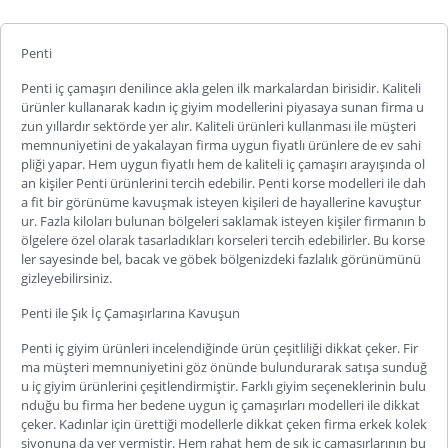
Penti
Penti
iç çamaşırı
denilince akla gelen ilk markalardan birisidir. Kaliteli
ürünler kullanarak kadın iç giyim modellerini piyasaya sunan firma u
zun yıllardır sektörde yer alır. Kaliteli ürünleri kullanması ile müşteri
memnuniyetini de yakalayan firma uygun fiyatlı ürünlere de ev sahi
pliği yapar. Hem uygun fiyatlı hem de kaliteli iç çamaşırı arayışında ol
an kişiler
Penti
ürünlerini tercih edebilir.
Penti
korse
modelleri ile dah
a fit bir görünüme kavuşmak isteyen kişileri de hayallerine kavuştur
ur. Fazla kiloları bulunan bölge
leri saklamak isteyen kişiler firmanın b
ölgelere özel olarak tasarladıkları korseleri tercih edebilirler. Bu korse
ler sayesinde bel, bacak ve göbek bölgenizdeki fazlalık görünümünü
gizleyebilirsiniz.
Penti
ile Şık İç Çamaşırlarına Kavuşun
Penti
iç giyim
ürünleri incelendiğinde ürün çeşitliliği dikkat çeker. Fir
ma müşteri memnuniyetini göz önünde bulundurarak satışa sunduğ
u iç giyim ürünlerini çeşitlendirmiştir. Farklı giyim seçeneklerinin bulu
nduğu bu firma her bedene uygun iç çamaşırları modelleri ile dikkat
çeker. Kadınlar için ürettiği modellerle dikkat çeken firma erkek kolek
siyonuna da yer vermiştir. Hem rahat hem de şık iç çamaşırlarının bu