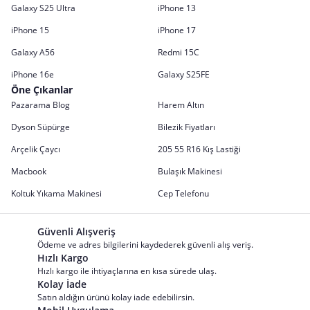
Galaxy S25 Ultra
iPhone 13
iPhone 15
iPhone 17
Galaxy A56
Redmi 15C
iPhone 16e
Galaxy S25FE
Öne Çıkanlar
Pazarama Blog
Harem Altın
Dyson Süpürge
Bilezik Fiyatları
Arçelik Çaycı
205 55 R16 Kış Lastiği
Macbook
Bulaşık Makinesi
Koltuk Yıkama Makinesi
Cep Telefonu
Güvenli Alışveriş
Ödeme ve adres bilgilerini kaydederek güvenli alış veriş.
Hızlı Kargo
Hızlı kargo ile ihtiyaçlarına en kısa sürede ulaş.
Kolay İade
Satın aldığın ürünü kolay iade edebilirsin.