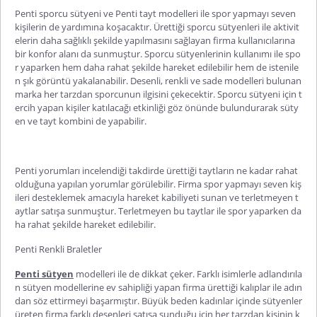
Penti
sporcu sütyeni
ve
Penti
tayt
modelleri ile spor yapmayı seven
kişilerin de yardımına koşacaktır. Ürettiği sporcu sütyenleri ile aktivit
elerin daha sağlıklı şekilde yapılmasını sağlayan firma kullanıcılarına
bir konfor alanı da sunmuştur. Sporcu sütyenlerinin kullanımı ile spo
r yaparken hem daha rahat şekilde hareket edilebilir hem de istenile
n şık görüntü yakalanabilir. Desenli, renkli ve sade modelleri bulunan
marka her tarzdan sporcunun ilgisini çekecektir. Sporcu sütyeni için t
ercih yapan kişiler katılacağı etkinliği göz önünde bul
undurarak süty
en ve tayt kombini de yapabilir.
Penti
yorumları
incelendiği takdirde ürettiği taytların ne kadar rahat
olduğuna yapılan yorumlar görülebilir. Firma spor yapmayı seven kiş
ileri desteklemek amacıyla hareket kabiliyeti sunan ve terletmeyen t
aytlar satışa sunmuştur. Terletmeyen bu taytlar ile spor yaparken da
ha rahat şekilde hareket edilebilir.
Penti
Renkli
Braletler
Penti sütyen
modelleri
ile de dikkat çeker. Farklı isimlerle adlandırıla
n sütyen modellerine ev sahipliği yapan firma ürettiği kalıplar ile adın
dan söz ettirmeyi başarmıştır. Büyük beden kadınlar içinde sütyenler
üreten firma farklı desenleri satışa sunduğu için her tarzdan kişinin k