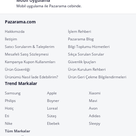
Mobil Uygulama
Mobil uygulama ile Pazarama cebinde.
Pazarama.com
Hakkımızda
İşlem Rehberi
İletişim
Pazarama Blog
Satıcı Sorularım & Taleplerim
Bilgi Toplumu Hizmetleri
Mesafeli Satış Sözleşmesi
Sıkça Sorulan Sorular
Kampanya Kupon Kullanımları
Güvenlik İpuçları
Ürün Güvenliği
Ürün Kurulum Rehberi
Ürünümü Nasıl İade Edebilirim?
Ürün Geri Çekme Bilgilendirmeleri
Trend Markalar
Samsung
Apple
Xiaomi
Philips
Boyner
Mavi
Hotiç
Loreal
Avon
Eti
Sütaş
Adidas
Nike
Ebebek
Sleepy
Tüm Markalar