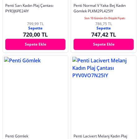
Penti Sarı Kadın Plaj Çantası
Penti Normal V Yaka Bej Kadın
PYR3J6PE24IY
Gömlek PLKM2PL425IY
Son 10 Günün En Düşük Fiyatı
799,99 TL
786,75 TL
Sepette
Sepette
720,00 TL
747,42 TL
Sepete Ekle
Sepete Ekle
Penti Gömlek
Penti Lacivert Melanj Kadın Plaj