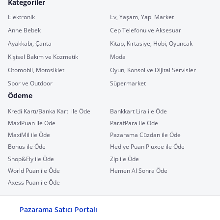
Kategoriler
Elektronik
Ev, Yaşam, Yapı Market
Anne Bebek
Cep Telefonu ve Aksesuar
Ayakkabı, Çanta
Kitap, Kırtasiye, Hobi, Oyuncak
Kişisel Bakım ve Kozmetik
Moda
Otomobil, Motosiklet
Oyun, Konsol ve Dijital Servisler
Spor ve Outdoor
Süpermarket
Ödeme
Kredi Kartı/Banka Kartı ile Öde
Bankkart Lira ile Öde
MaxiPuan ile Öde
ParafPara ile Öde
MaxiMil ile Öde
Pazarama Cüzdan ile Öde
Bonus ile Öde
Hediye Puan Pluxee ile Öde
Shop&Fly ile Öde
Zip ile Öde
World Puan ile Öde
Hemen Al Sonra Öde
Axess Puan ile Öde
Pazarama Satıcı Portalı