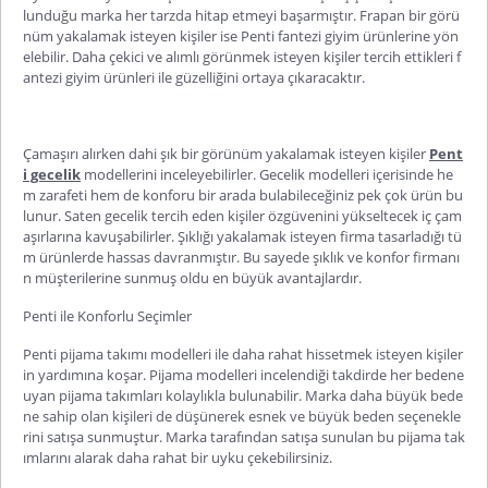
lunduğu marka her tarzda hitap etmeyi başarmıştır. Frapan bir görü
nüm yakalamak isteyen kişiler ise
Penti
fante
zi giyim
ürünlerine yön
elebilir. Daha çekici ve alımlı görünmek isteyen kişiler tercih ettikleri f
antezi giyim ürünleri ile güzelliğini ortaya çıkaracaktır.
Çamaşırı alırken dahi şık bir görünüm yakalamak isteyen kişiler
Pent
i gecelik
modellerini inceleyebilirler. Gecelik modelleri içerisinde he
m zarafeti hem de konforu bir arada bulabileceğiniz pek çok ürün bu
lunur. Saten gecelik tercih eden kişiler özgüvenini yükseltecek iç çam
aşırlarına kavuşabilirler. Şıklığı yakalamak isteyen firma tasarladığı tü
m ürünlerde hassas davranmıştır. Bu sayede şıklık ve konfor firmanı
n müşterilerine sunmuş oldu en büyük avantajlardır.
Penti
ile Konforlu Seçimler
Penti
pijama takımı
modelleri ile daha rahat hissetmek isteyen kişiler
in yardımına koşar. Pijama modelleri incelendiği takdirde her bedene
uyan pijama takımları kolaylıkla bulunabilir. Marka daha büyük bede
ne sahip olan kişileri de düşünerek esnek ve büyük beden seçenekle
rini satışa sunmuştur. Marka tarafından satışa sunulan bu pijama tak
ımlarını alarak daha rahat bir uyku çekebilirsiniz.