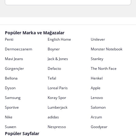
Popüler Marka ve Mağazalar
Penti
English Home
Unilever
Dermoeczanem
Boyner
Monster Notebook
Mavi Jeans
Jack & Jones
Stanley
Gürgençler
Defacto
The North Face
Bellona
Tefal
Henkel
Dyson
Loreal Paris
Apple
Samsung
Koray Spor
Lenovo
Sportive
Lumberjack
Salomon
Nike
adidas
Arzum
Suwen
Nespresso
Goodyear
Popüler Sayfalar