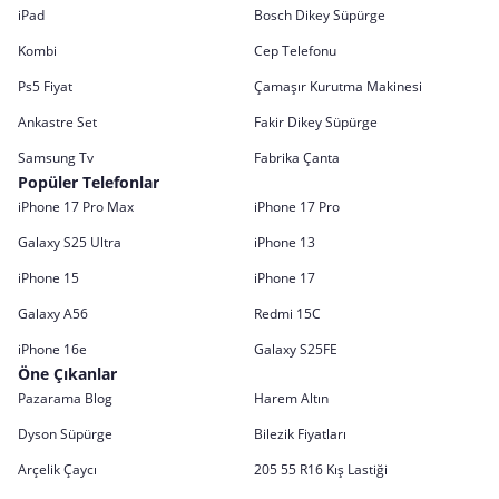
iPad
Bosch Dikey Süpürge
Kombi
Cep Telefonu
Ps5 Fiyat
Çamaşır Kurutma Makinesi
Ankastre Set
Fakir Dikey Süpürge
Samsung Tv
Fabrika Çanta
Popüler Telefonlar
iPhone 17 Pro Max
iPhone 17 Pro
Galaxy S25 Ultra
iPhone 13
iPhone 15
iPhone 17
Galaxy A56
Redmi 15C
iPhone 16e
Galaxy S25FE
Öne Çıkanlar
Pazarama Blog
Harem Altın
Dyson Süpürge
Bilezik Fiyatları
Arçelik Çaycı
205 55 R16 Kış Lastiği