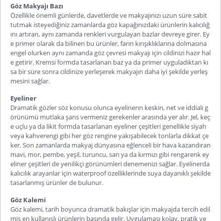
Göz Makyajı Bazı
Özellikle önemli günlerde, davetlerde ve makyajınızı uzun süre sabit
tutmak isteyediğiniz zamanlarda göz kapağınızdaki ürünlerin kalıcılığ
ını artıran, aynı zamanda renkleri vurgulayan bazlar devreye girer. Ey
e primer olarak da bilinen bu ürünler, farın kırışıklıklarına dolmasına
engel olurken aynı zamanda göz çevresi makyajı için cildinizi hazır hal
e getirir. Kremsi formda tasarlanan baz ya da primer uyguladıktan kı
sa bir süre sonra cildinize yerleşerek makyajın daha iyi şekilde yerleş
mesini sağlar.
Eyeliner
Dramatik gözler söz konusu olunca eyelinerın keskin, net ve iddialı g
örünümü mutlaka şans vermeniz gerekenler arasında yer alır. Jel, keç
e uçlu ya da likit formda tasarlanan eyeliner çeşitleri genellikle siyah
veya kahverengi gibi her göz rengine yakışabilecek tonlarla dikkat çe
ker. Son zamanlarda makyaj dünyasına eğlenceli bir hava kazandıran
mavi, mor, pembe, yeşil, turuncu, sarı ya da kırmızı gibi rengarenk ey
eliner çeşitleri de yenilikçi görünümleri denemenizi sağlar. Eyelinerda
kalıcılık arayanlar için waterproof özelliklerinde suya dayanıklı şekilde
tasarlanmış ürünler de bulunur.
Göz Kalemi
Göz kalemi, tarih boyunca dramatik bakışlar için makyajda tercih edil
miş en kullanışlı ürünlerin başında gelir. Uygulaması kolay, pratik ve