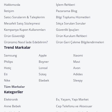
Hakkımızda
İşlem Rehberi
İletişim
Pazarama Blog
Satıcı Sorularım & Taleplerim
Bilgi Toplumu Hizmetleri
Mesafeli Satış Sözleşmesi
Sıkça Sorulan Sorular
Kampanya Kupon Kullanımları
Güvenlik İpuçları
Ürün Güvenliği
Ürün Kurulum Rehberi
Ürünümü Nasıl İade Edebilirim?
Ürün Geri Çekme Bilgilendirmeleri
Trend Markalar
Samsung
Apple
Xiaomi
Philips
Boyner
Mavi
Hotiç
Loreal
Avon
Eti
Sütaş
Adidas
Nike
Ebebek
Sleepy
Tüm Markalar
Kategoriler
Elektronik
Ev, Yaşam, Yapı Market
Anne Bebek
Cep Telefonu ve Aksesuar