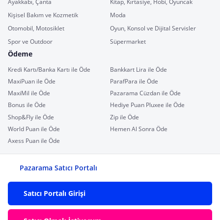
Ayakkabı, Çanta
Kitap, Kırtasiye, Hobi, Oyuncak
Kişisel Bakım ve Kozmetik
Moda
Otomobil, Motosiklet
Oyun, Konsol ve Dijital Servisler
Spor ve Outdoor
Süpermarket
Ödeme
Kredi Kartı/Banka Kartı ile Öde
Bankkart Lira ile Öde
MaxiPuan ile Öde
ParafPara ile Öde
MaxiMil ile Öde
Pazarama Cüzdan ile Öde
Bonus ile Öde
Hediye Puan Pluxee ile Öde
Shop&Fly ile Öde
Zip ile Öde
World Puan ile Öde
Hemen Al Sonra Öde
Axess Puan ile Öde
Pazarama Satıcı Portalı
Satıcı Portalı Girişi