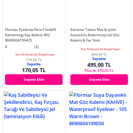
Flormar Eyebrow Pencil Sedefli
Extreme Tattoo Mat & Işıltılı
Kahverengi Kaş Kalemi 402
Asansörlü Kalemtıraşlı Jel Göz
8690604109425
Kalemi & Far Stick
5
(3)
Son 10 Günün En Düşük Fiyatı
499,99 TL
Son 10 Günün En Düşük Fiyatı
Sepette
179,00 TL
495,00 TL
Sepette
170,05 TL
Plus ile 470,25 TL
Sepete Ekle
Sepete Ekle