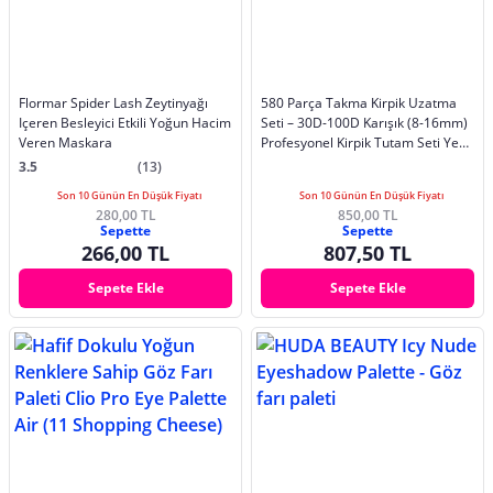
Flormar Spider Lash Zeytinyağı
580 Parça Takma Kirpik Uzatma
Içeren Besleyici Etkili Yoğun Hacim
Seti – 30D-100D Karışık (8-16mm)
Veren Maskara
Profesyonel Kirpik Tutam Seti Yeni
Başlayanlar İçin
3.5
(13)
Son 10 Günün En Düşük Fiyatı
Son 10 Günün En Düşük Fiyatı
280,00 TL
850,00 TL
Sepette
Sepette
266,00 TL
807,50 TL
Sepete Ekle
Sepete Ekle