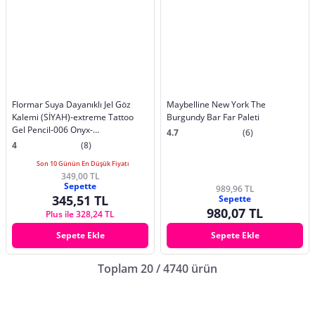
Flormar Suya Dayanıklı Jel Göz
Maybelline New York The
Kalemi (SİYAH)-extreme Tattoo
Burgundy Bar Far Paleti
Gel Pencil-006 Onyx-
4.7
(6)
8682536028882
4
(8)
Son 10 Günün En Düşük Fiyatı
349,00 TL
Sepette
989,96 TL
345,51 TL
Sepette
980,07 TL
Plus ile 328,24 TL
Sepete Ekle
Sepete Ekle
Toplam 20 / 4740 ürün