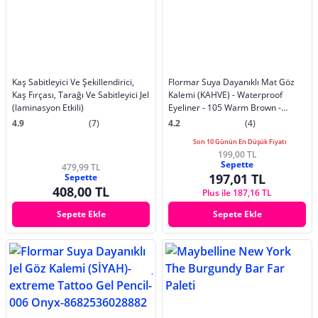
Kaş Sabitleyici Ve Şekillendirici,
Flormar Suya Dayanıklı Mat Göz
Kaş Fırçası, Tarağı Ve Sabitleyici Jel
Kalemi (KAHVE) - Waterproof
(laminasyon Etkili)
Eyeliner - 105 Warm Brown -
8690604109050
4.9
(7)
4.2
(4)
Son 10 Günün En Düşük Fiyatı
199,00 TL
Sepette
479,99 TL
197,01 TL
Sepette
408,00 TL
Plus ile 187,16 TL
Sepete Ekle
Sepete Ekle