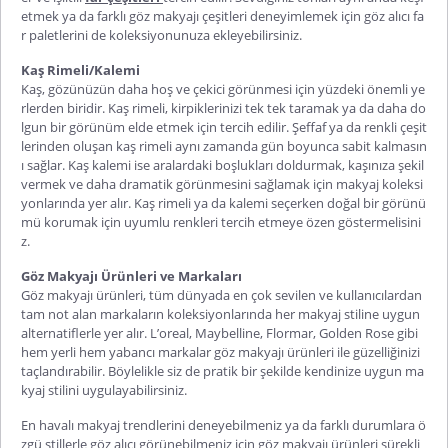
etmek ya da farklı göz makyajı çeşitleri deneyimlemek için göz alıcı fa
r paletlerini de koleksiyonunuza ekleyebilirsiniz.
Kaş Rimeli/Kalemi
Kaş, gözünüzün daha hoş ve çekici görünmesi için yüzdeki önemli ye
rlerden biridir. Kaş rimeli, kirpiklerinizi tek tek taramak ya da daha do
lgun bir görünüm elde etmek için tercih edilir. Şeffaf ya da renkli çeşit
lerinden oluşan kaş rimeli aynı zamanda gün boyunca sabit kalmasın
ı sağlar. Kaş kalemi ise aralardaki boşlukları doldurmak, kaşınıza şekil
vermek ve daha dramatik görünmesini sağlamak için makyaj koleksi
yonlarında yer alır. Kaş rimeli ya da kalemi seçerken doğal bir görünü
mü korumak için uyumlu renkleri tercih etmeye özen göstermelisini
z.
Göz Makyajı Ürünleri ve Markaları
Göz makyajı ürünleri, tüm dünyada en çok sevilen ve kullanıcılardan
tam not alan markaların koleksiyonlarında her makyaj stiline uygun
alternatiflerle yer alır. L’oreal, Maybelline, Flormar, Golden Rose gibi
hem yerli hem yabancı markalar göz makyajı ürünleri ile güzelliğinizi
taçlandırabilir. Böylelikle siz de pratik bir şekilde kendinize uygun ma
kyaj stilini uygulayabilirsiniz.
En havalı makyaj trendlerini deneyebilmeniz ya da farklı durumlara ö
zgü stillerle göz alıcı görünebilmeniz için göz makyajı ürünleri sürekli