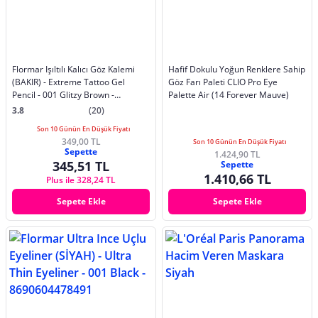
Flormar Işıltılı Kalıcı Göz Kalemi
Hafif Dokulu Yoğun Renklere Sahip
(BAKIR) - Extreme Tattoo Gel
Göz Farı Paleti CLIO Pro Eye
Pencil - 001 Glitzy Brown -
Palette Air (14 Forever Mauve)
8682536028837
3.8
(20)
Son 10 Günün En Düşük Fiyatı
349,00 TL
Son 10 Günün En Düşük Fiyatı
Sepette
1.424,90 TL
345,51 TL
Sepette
1.410,66 TL
Plus ile 328,24 TL
Sepete Ekle
Sepete Ekle