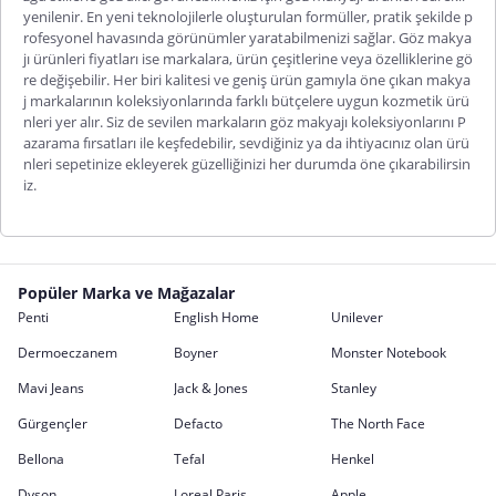
yenilenir. En yeni teknolojilerle oluşturulan formüller, pratik şekilde p
rofesyonel havasında görünümler yaratabilmenizi sağlar. Göz makya
jı ürünleri fiyatları ise markalara, ürün çeşitlerine veya özelliklerine gö
re değişebilir. Her biri kalitesi ve geniş ürün gamıyla öne çıkan makya
j markalarının koleksiyonlarında farklı bütçelere uygun kozmetik ürü
nleri yer alır. Siz de sevilen markaların göz makyajı koleksiyonlarını P
azarama fırsatları ile keşfedebilir, sevdiğiniz ya da ihtiyacınız olan ürü
nleri sepetinize ekleyerek güzelliğinizi her durumda öne çıkarabilirsin
iz.
Popüler Marka ve Mağazalar
Penti
English Home
Unilever
Dermoeczanem
Boyner
Monster Notebook
Mavi Jeans
Jack & Jones
Stanley
Gürgençler
Defacto
The North Face
Bellona
Tefal
Henkel
Dyson
Loreal Paris
Apple