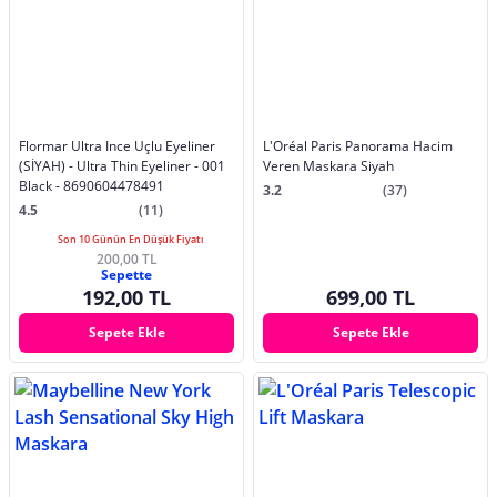
Flormar Ultra Ince Uçlu Eyeliner
L'Oréal Paris Panorama Hacim
(SİYAH) - Ultra Thin Eyeliner - 001
Veren Maskara Siyah
Black - 8690604478491
3.2
(37)
4.5
(11)
Son 10 Günün En Düşük Fiyatı
200,00 TL
Sepette
192,00 TL
699,00 TL
Sepete Ekle
Sepete Ekle