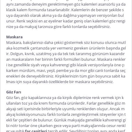
aynı zamanda deneyim gerektirmeyen göz kalemleri asansörlü ya da
klasik kalem formunda tasarlanabilir. Kalemlerin de benzer şekilde s
uya dayanıklı olarak akma ya da dağılma yapmayan versiyonları bul
unur. Renk seçkisi en az eyeliner kadar geniş olan kalemleri göz rengi
nize ya da makyaj tarzınıza göre farklı tonlarda seçebilirsiniz.
Maskara
Maskara, bakışlarınızı daha çekici göstermek söz konusu olunca mutl
aka kozmetik çantanızda yer vermeniz gereken ürünlerin başında gel
ir. Dolgun, kıvrık, uzatılmış ya da tek tek taranmış görünüm kazandır
an maskaraların her birinin farklı formülleri bulunur. Maskara renkler
i ise genellikle siyah veya kahverengi gibi klasik versiyonlarıyla öne çı
karken mürdüm, mavi, yeşil, pembe ya da mor gibi canlı tonlarda seç
enekleri de deneyebilirsiniz. Kirpiklerinizin tüm gün boyunca sabit ka
lması için suya dayanıklı özelliklerde bir maskara seçebilirsiniz.
Göz Farı
Göz farı, göz kapaklarınıza ya da kirpik diplerinize renk vermek için k
ullanılan toz ya da krem formunda ürünlerdir. Farlar genellikle göz m
akyajı seti içerisinde birbirleriyle uyumlu renklerden oluşur. Ancak m
akyaj koleksiyonunuzu farklı tonlarla zenginleştirmek isteyenler için t
ekli far çeşitleri de bulunur. Günlük makyajda genellikle kahverengi gi
bi nötr tonlar öne çıkarken gece veya parti makyajlarında cesur renkl
er ve ışıltılı
far çeşitleri
tercih edilir. Sevdiğiniz tonları aynı anda keşf