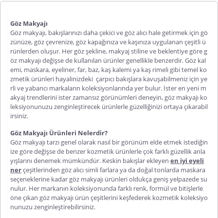
Göz Makyajı
Göz makyajı, bakışlarınızı daha çekici ve göz alıcı hale getirmek için gö
zünüze, göz çevrenize, göz kapağınıza ve kaşınıza uygulanan çeşitli ü
rünlerden oluşur. Her göz şekline, makyaj stiline ve beklentiye göre g
öz makyajı değişse de kullanılan ürünler genellikle benzerdir. Göz kal
emi, maskara, eyeliner, far, baz, kaş kalemi ya kaş rimeli gibi temel ko
zmetik ürünleri hayalinizdeki çarpıcı bakışlara kavuşabilmeniz için ye
rli ve yabancı markaların koleksiyonlarında yer bulur. İster en yeni m
akyaj trendlerini ister zamansız görünümleri deneyin, göz makyajı ko
leksiyonunuzu zenginleştirecek ürünlerle güzelliğinizi ortaya çıkarabil
irsiniz.
Göz Makyajı Ürünleri Nelerdir?
Göz makyajı tarzı genel olarak nasıl bir görünüm elde etmek istediğin
ize göre değişse de benzer kozmetik ürünlerle çok farklı güzellik anla
yışlarını denemek mümkündür. Keskin bakışlar ekleyen
en iyi eyeli
ner
çeşitlerinden göz alıcı simli farlara ya da doğal tonlarda maskara
seçeneklerine kadar göz makyajı ürünleri oldukça geniş yelpazede su
nulur. Her markanın koleksiyonunda farklı renk, formül ve bitişlerle
öne çıkan göz makyajı ürün çeşitlerini keşfederek kozmetik koleksiyo
nunuzu zenginleştirebilirsiniz.