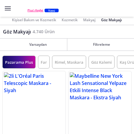
Yeni
Plus'ı Keşfet
Kişisel Bakım ve Kozmetik
Kozmetik
Makyaj
Göz Makyajı
Göz Makyajı
4.740 Ürün
Varsayılan
Filtreleme
Pazarama Plus
Far
Rimel, Maskara
Göz Kalemi
Kaş Ürü