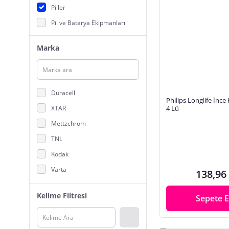
Piller
Pil ve Batarya Ekipmanları
Marka
Duracell
Philips Longlife İnce
XTAR
4 Lü
Mettzchrom
TNL
Kodak
Varta
138,96
I-Gen Batteries
Kelime Filtresi
Sepete E
Ttec
Aspilsan