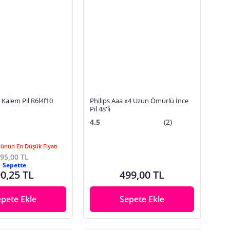
 Kalem Pil R6l4f10
Philips Aaa x4 Uzun Ömürlü İnce
Pil 48'li
4.5
(2)
Günün En Düşük Fiyatı
95,00 TL
Sepette
0,25 TL
499,00 TL
epete Ekle
Sepete Ekle