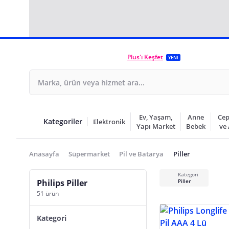
Plus'ı Keşfet
YENİ
Ev, Yaşam,
Anne
Cep
Kategoriler
Elektronik
Yapı Market
Bebek
ve
Anasayfa
Süpermarket
Pil ve Batarya
Piller
Kategori
Philips Piller
Piller
51 ürün
Kategori