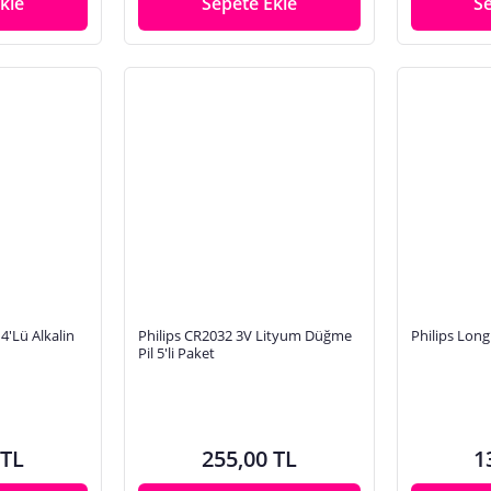
kle
Sepete Ekle
S
4'Lü Alkalin
Philips CR2032 3V Lityum Düğme
Philips Long
Pil 5'li Paket
 TL
255,00 TL
1