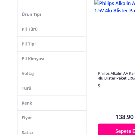
ORİON
Wattsonix
Ürün Tipi
İmuto
L’EDOREN
Pil Türü
12M
Pil Tipi
Gp
Onecell
Pil Kimyası
Epilons
Voltaj
Philips Alkalin AA Ka
EXENAR
4lü Blister Paket LR
EBL
5
Türü
Vothoon
Renk
138,90
Fiyat
Sepete E
Satıcı