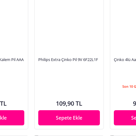
 Kalem Pil AAA
Philips Extra Çinko Pil 9V 6F22L1F
Çinko 4lü Aa
Son 10 
 TL
109,90 TL
9
kle
Sepete Ekle
S