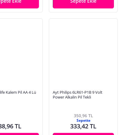
epete Ekle
Sepete Ekle
life Kalem Pil AA 4 Lü
Ayt Philips 6LR61-P1B 9 Volt
Power Alkalin Pil Tekli
350,96 TL
Sepette
38,96 TL
333,42 TL