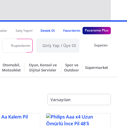
Pazarama Plus
satlar
Satış Yapın!
Destek Ol
Favorilerim
Giriş Yap / Üye Ol
Sepetim
Kuponlarım
Otomobil,
Oyun, Konsol ve
Spor ve
Süpermarket
Motosiklet
Dijital Servisler
Outdoor
Varsayılan