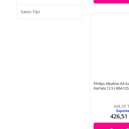
Satıcı Tipi
Philips Alkaline AA K
Kartela 12 li LR6A12
448,95 
Sepett
426,51