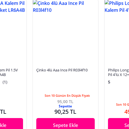
lem Pil 1.5V
Çinko 4lü Aaa Ince Pil R03l4f10
Philips Longlif
6A4B
Pil 4'lü X 12
(1)
5
Son 10 Günün En Düşük Fiyatı
95,00 TL
Son 10 
Sepette
 TL
90,25 TL
4
kle
Sepete Ekle
S