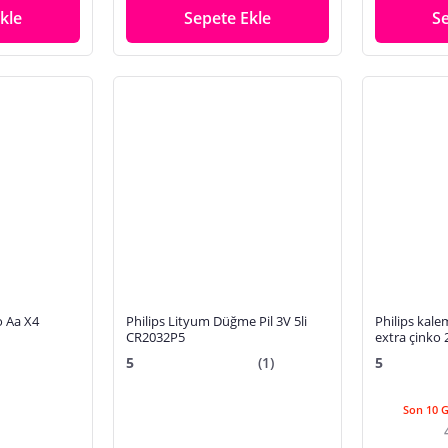
kle
Sepete Ekle
S
o Aa X4
Philips Lityum Düğme Pil 3V 5li
Philips kalem
CR2032P5
extra çinko 
5
(1)
5
Son 10 