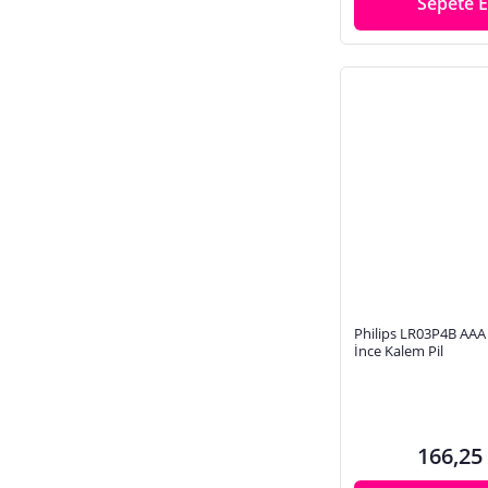
Sepete E
Philips LR03P4B AAA 
İnce Kalem Pil
166,25