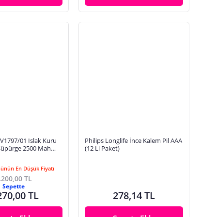
XV1797/01 Islak Kuru
Philips Longlife İnce Kalem Pil AAA
y Süpürge 2500 Mah
(12 Li Paket)
Günün En Düşük Fiyatı
.200,00 TL
Sepette
270,00 TL
278,14 TL