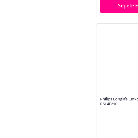
Sepete E
Philips Longlıfe Cınk
R6L4B/10