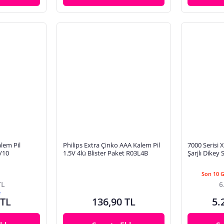
alem Pil
Philips Extra Çinko AAA Kalem Pil
7000 Serisi 
S/10
1.5V 4lü Blister Paket R03L4B
Şarjlı Dike
Batarya
Son 10 
TL
6
e
 TL
136,90 TL
5.