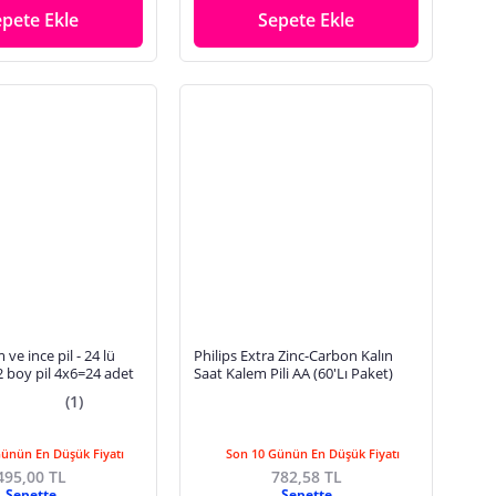
epete Ekle
Sepete Ekle
 ve ince pil - 24 lü
Philips Extra Zinc-Carbon Kalın
2 boy pil 4x6=24 adet
Saat Kalem Pili AA (60'Lı Paket)
(1)
Günün En Düşük Fiyatı
Son 10 Günün En Düşük Fiyatı
495,00 TL
782,58 TL
Sepette
Sepette