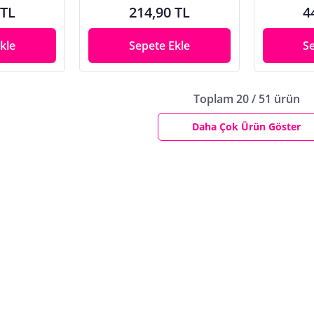
 TL
214,90 TL
4
kle
Sepete Ekle
S
Toplam 20 / 51 ürün
Daha Çok Ürün Göster