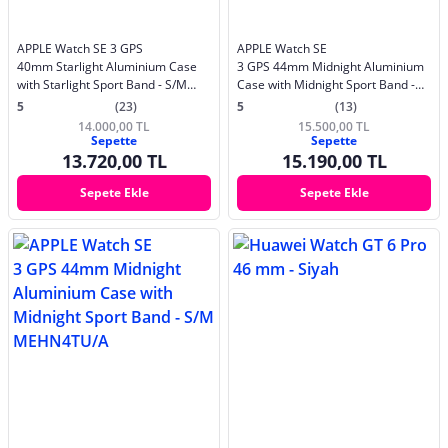
APPLE Watch SE 3 GPS
APPLE Watch SE
40mm Starlight Aluminium Case
3 GPS 44mm Midnight Aluminium
with Starlight Sport Band - S/M
Case with Midnight Sport Band -
MEH34TU/A
M/L MEHQ4TU/A
5
(23)
5
(13)
14.000,00 TL
15.500,00 TL
Sepette
Sepette
13.720,00 TL
15.190,00 TL
Sepete Ekle
Sepete Ekle