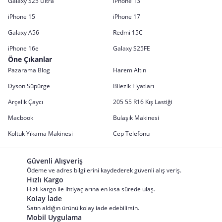
Galaxy S25 Ultra
iPhone 13
iPhone 15
iPhone 17
Galaxy A56
Redmi 15C
iPhone 16e
Galaxy S25FE
Öne Çıkanlar
Pazarama Blog
Harem Altın
Dyson Süpürge
Bilezik Fiyatları
Arçelik Çaycı
205 55 R16 Kış Lastiği
Macbook
Bulaşık Makinesi
Koltuk Yıkama Makinesi
Cep Telefonu
Güvenli Alışveriş
Ödeme ve adres bilgilerini kaydederek güvenli alış veriş.
Hızlı Kargo
Hızlı kargo ile ihtiyaçlarına en kısa sürede ulaş.
Kolay İade
Satın aldığın ürünü kolay iade edebilirsin.
Mobil Uygulama