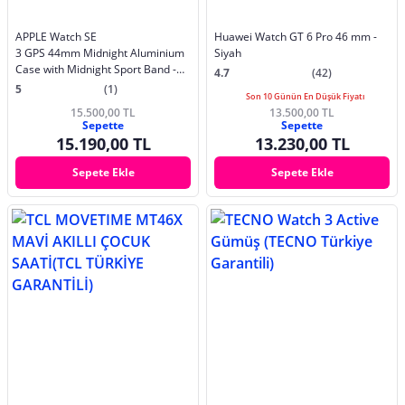
APPLE Watch SE
Huawei Watch GT 6 Pro 46 mm -
3 GPS 44mm Midnight Aluminium
Siyah
Case with Midnight Sport Band -
4.7
(42)
S/M MEHN4TU/A
5
(1)
Son 10 Günün En Düşük Fiyatı
15.500,00 TL
13.500,00 TL
Sepette
Sepette
15.190,00 TL
13.230,00 TL
Sepete Ekle
Sepete Ekle