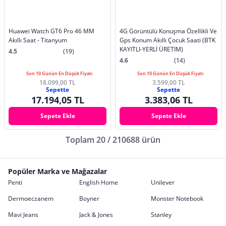
Huawei Watch GT6 Pro 46 MM
4G Görüntülü Konuşma Özellikli Ve
Akıllı Saat - Titanyum
Gps Konum Akıllı Çocuk Saati (BTK
KAYITLI-YERLİ ÜRETİM)
4.5
(19)
4.6
(14)
Son 10 Günün En Düşük Fiyatı
Son 10 Günün En Düşük Fiyatı
18.099,00 TL
3.599,00 TL
Sepette
Sepette
17.194,05 TL
3.383,06 TL
Sepete Ekle
Sepete Ekle
Toplam 20 / 210688 ürün
Popüler Marka ve Mağazalar
Penti
English Home
Unilever
Dermoeczanem
Boyner
Monster Notebook
Mavi Jeans
Jack & Jones
Stanley