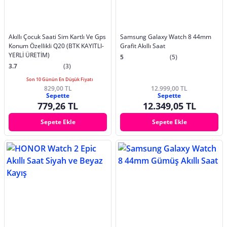
Akıllı Çocuk Saati Sim Kartlı Ve Gps
Samsung Galaxy Watch 8 44mm
Konum Özellikli Q20 (BTK KAYITLI-
Grafit Akıllı Saat
YERLİ ÜRETİM)
5
(5)
3.7
(3)
Son 10 Günün En Düşük Fiyatı
829,00 TL
12.999,00 TL
Sepette
Sepette
779,26 TL
12.349,05 TL
Sepete Ekle
Sepete Ekle