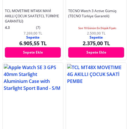
TCL MOVETIME MT46X MAVİ
TECNO Watch 3 Active Gümüş
AKILLI ÇOCUK SAATİ(TCL TÜRKİYE
(TECNO Türkiye Garantili)
GARANTİLİ)
4.3
(7)
Son 10 Günün En Düşük Fiyatı
7.269,00 TL
2.500,00 TL
Sepette
Sepette
6.905,55 TL
2.375,00 TL
Sepete Ekle
Sepete Ekle