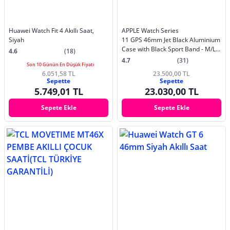
Huawei Watch Fit 4 Akıllı Saat,
APPLE Watch Series
Siyah
11 GPS 46mm Jet Black Aluminium
Case with Black Sport Band - M/L
4.6
(18)
MEUX4TU/A
4.7
(31)
Son 10 Günün En Düşük Fiyatı
6.051,58 TL
23.500,00 TL
Sepette
Sepette
5.749,01 TL
23.030,00 TL
Sepete Ekle
Sepete Ekle