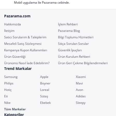
Mobil uygulama ile Pazarama cebinde.
Pazarama.com
Hakkımızda
İşlem Rehberi
İletişim
Pazarama Blog
Satıcı Sorularım & Taleplerim
Bilgi Toplumu Hizmetleri
Mesafeli Satış Sözleşmesi
Sıkça Sorulan Sorular
Kampanya Kupon Kullanımları
Güvenlik İpuçları
Ürün Güvenliği
Ürün Kurulum Rehberi
Ürünümü Nasıl İade Edebilirim?
Ürün Geri Çekme Bilgilendirmeleri
Trend Markalar
Samsung
Apple
Xiaomi
Philips
Boyner
Mavi
Hotiç
Loreal
Avon
Eti
Sütaş
Adidas
Nike
Ebebek
Sleepy
Tüm Markalar
Kategoriler