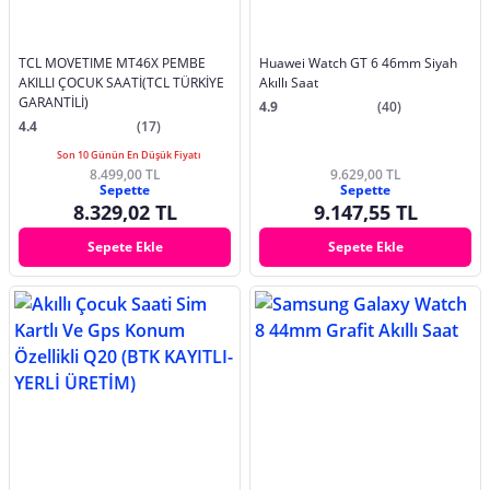
TCL MOVETIME MT46X PEMBE
Huawei Watch GT 6 46mm Siyah
AKILLI ÇOCUK SAATİ(TCL TÜRKİYE
Akıllı Saat
GARANTİLİ)
4.9
(40)
4.4
(17)
Son 10 Günün En Düşük Fiyatı
8.499,00 TL
9.629,00 TL
Sepette
Sepette
8.329,02 TL
9.147,55 TL
Sepete Ekle
Sepete Ekle