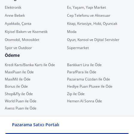
Elektronik
Ev, Yaşam, Yapı Market
Anne Bebek
Cep Telefonu ve Aksesuar
Ayakkabı, Çanta
Kitap, Kırtasiye, Hobi, Oyuncak
Kişisel Bakım ve Kozmetik
Moda
Otomobil, Motosiklet
Oyun, Konsol ve Dijital Servisler
Spor ve Outdoor
Süpermarket
Ödeme
Kredi Kartı/Banka Kartı ile Öde
Bankkart Lira ile Öde
MaxiPuan ile Öde
ParafPara ile Öde
MaxiMil ile Öde
Pazarama Cüzdan ile Öde
Bonus ile Öde
Hediye Puan Pluxee ile Öde
Shop&Fly ile Öde
Zip ile Öde
World Puan ile Öde
Hemen Al Sonra Öde
Axess Puan ile Öde
Pazarama Satıcı Portalı