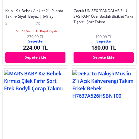
Kalpli Kız Bebek Alt Üst 2'li Pijama
Çocuk UNISEX “PANDALAR 3LU
Takım- Siyah Beyaz | 6-9 ay
SASIRAN“ Özel Baskılı Bisiklet Yaka
Tişört - Şort Takım
5
(1)
Son 10 Günün En Düşük Fiyatı
279,99 TL
199,99 TL
Sepette
Sepette
224,00 TL
180,00 TL
Sepete Ekle
Sepete Ekle