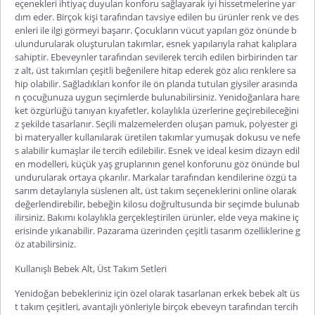
eçenekleri ihtiyaç duyulan konforu sağlayarak iyi hissetmelerine yar
dım eder. Birçok kişi tarafından tavsiye edilen bu ürünler renk ve des
enleri ile ilgi görmeyi başarır. Çocukların vücut yapıları göz önünde b
ulundurularak oluşturulan takımlar, esnek yapılarıyla rahat kalıplara
sahiptir. Ebeveynler tarafından sevilerek tercih edilen birbirinden tar
z alt, üst takımları çeşitli beğenilere hitap ederek göz alıcı renklere sa
hip olabilir. Sağladıkları konfor ile ön planda tutulan giysiler a
rasında
n çocuğunuza uygun seçimlerde bulunabilirsiniz. Yenidoğanlara hare
ket özgürlüğü tanıyan kıyafetler, kolaylıkla üzerlerine geçirebileceğini
z şekilde tasarlanır. Seçili malzemelerden oluşan pamuk, polyester gi
bi materyaller kullanılarak üretilen takımlar yumuşak dokusu ve nefe
s alabilir kumaşlar ile tercih edilebilir. Esnek ve ideal kesim dizayn edil
en modelleri, küçük yaş gruplarının genel konforunu göz önünde bul
undurularak ortaya çıkarılır. Markalar tarafından kendilerine özgü ta
sarım detaylarıyla s
üslenen alt, üst takım seçeneklerini online olarak
değerlendirebilir, bebeğin kilosu doğrultusunda bir seçimde bulunab
ilirsiniz. Bakımı kolaylıkla gerçekleştirilen ürünler, elde veya makine iç
erisinde yıkanabilir. Pazarama üzerinden çeşitli tasarım özelliklerine g
öz atabilirsiniz.
Kullanışlı Bebek Alt, Üst Takım Setleri
Yenidoğan bebekleriniz için özel olarak tasarlanan
erkek bebek alt üs
t takım
çeşitleri, avantajlı yönleriyle birçok ebeveyn tarafından tercih