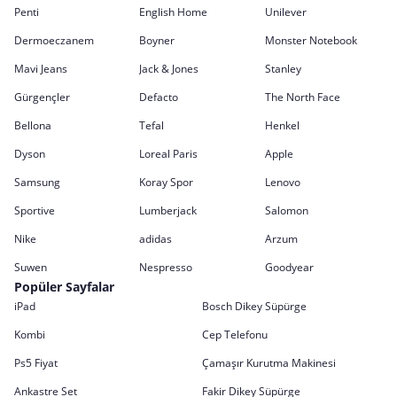
Penti
English Home
Unilever
Dermoeczanem
Boyner
Monster Notebook
Mavi Jeans
Jack & Jones
Stanley
Gürgençler
Defacto
The North Face
Bellona
Tefal
Henkel
Dyson
Loreal Paris
Apple
Samsung
Koray Spor
Lenovo
Sportive
Lumberjack
Salomon
Nike
adidas
Arzum
Suwen
Nespresso
Goodyear
Popüler Sayfalar
iPad
Bosch Dikey Süpürge
Kombi
Cep Telefonu
Ps5 Fiyat
Çamaşır Kurutma Makinesi
Ankastre Set
Fakir Dikey Süpürge