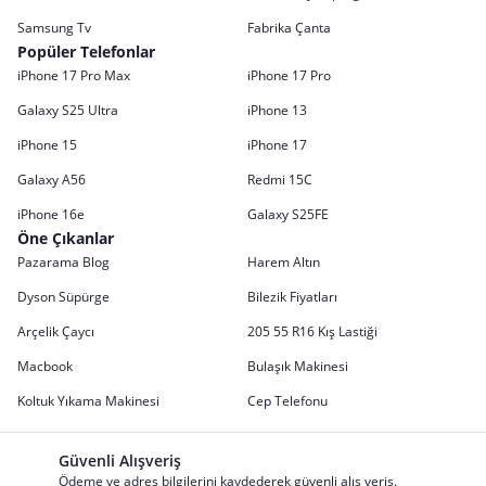
Samsung Tv
Fabrika Çanta
Popüler Telefonlar
iPhone 17 Pro Max
iPhone 17 Pro
Galaxy S25 Ultra
iPhone 13
iPhone 15
iPhone 17
Galaxy A56
Redmi 15C
iPhone 16e
Galaxy S25FE
Öne Çıkanlar
Pazarama Blog
Harem Altın
Dyson Süpürge
Bilezik Fiyatları
Arçelik Çaycı
205 55 R16 Kış Lastiği
Macbook
Bulaşık Makinesi
Koltuk Yıkama Makinesi
Cep Telefonu
Güvenli Alışveriş
Ödeme ve adres bilgilerini kaydederek güvenli alış veriş.