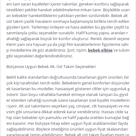
eni tam saran kıyafetleri içeren takımlar, gereken konforu sağlayarak
istedikleri şekilde hareket edebilmelerine imkan tanır. Böylelikle uzan
an bebekler hareketliliklerini yattıkları yerden sürdürebilir.
Bebek alt
üst takım yazlık
havaların ısınmaya başlamasıyla birlik
te tercih edilen
giysileri içerir. Terlemeyi önleyen ve hava alabilen bu giysiler çeşitli ta
sarımlarıyla çoklu seçenekler sunabilir. Hafif kumaş yapısı, aranılan r
ahatlığı sağlayarak büyük bir konfor oluşturur. Renkli, desenli seçene
klerin yanı sıra hayvan ya da çizgi film karakterlerinin figürlerine sahi
p modellerine de göz atabilirsiniz. Şort, tişört,
bebek elbise
ve tulum
gibi seçenekleri değerlendirebilirsiniz.
Bütçenize Uygun Bebek Alt, Üst Takım Seçenekleri
Belirli kalite standartları doğrultusunda tasarlanan giyim ürünleri, bir
çok kişi tarafından tercih edilir. Bebeklerin genel konforları düşünüler
ek tasarlanan bu modeller, hassasiyet gösteren ciltler için uygunluk g
österir. Gün boyu rahatlıkla hareket etmeye olanak tanıyan bu giysil
er istenilen rahatlığı sunmak üzere tasarlanan özel kıyafet modellerin
i içerir. Alt üst takımlarını seçerken yaş, cinsiyet, cilt hassasiyeti ve me
vsim gibi unsurlara dikkat ederek karar verebilirsiniz. Hassas cilde sa
hip olan bebe
kler için pamuklu ve hafif yapıda üretilen kumaşlar beğ
eni kazanır. Her bütçeye hitap eden uygun fiyat aralıklarından fayda
sağlayabilirsiniz. Böylece istediğiniz ürünleri uygun fiyat skalasından
yararlanarak temin edebilirsiniz.
Bebek alt üst takım fiyatları
giyim ür