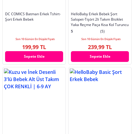
DC COMICS Batman Erkek Tshirt-
HelloBaby Erkek Bebek Şort
Şort Erkek Bebek
Salopet-Tişört 2li Takım Bisiklet
Yaka Reçme Paça Kısa Kol Turuncu
5
(5)
Son 10 Günün En Düşük Fiyatı
Son 10 Günün En Düşük Fiyatı
199,99 TL
239,99 TL
Sepete Ekle
Sepete Ekle