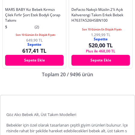
MARS BABY Kız Bebek Kırmızı
DeFacto Nakışlı Müslin 2'li Açık
Çilek Fırfır Şort Etek Bodyli Çorap
Kahverengi Takım Erkek Bebek
Takımı
H7637A526HSBN100
5
(2)
Son 10 Günün En Düşük Fiyatı
1.299,99 TL
Son 10 Günün En Düşük Fiyatı
Sepette
649,90 TL
520,00 TL
Sepette
617,41 TL
Plus ile 468,00 TL
Sepete Ekle
Sepete Ekle
Toplam 20 / 9496 ürün
Göz Alıcı Bebek Alt, Üst Takım Modelleri
Bebekler için özel olarak tasarlanan çeşitli giyim ürünleri bulunur. İçe
risinde rahat bir şekilde hareket edebilecekleri
bebek alt, üst takım
s