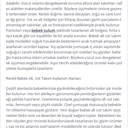
dalabilir. Vücut ısılarını dengeleyerek koruma altına alan takımlar, nef
es alabilen materyallerden üretilir. Böylece üşümelerin önüne geçere
k terlemeleri önler. Renkli düğme, dantel detayları, örgü ve canlı tonl
ar ilgi görür. Üst ve alt bölgeler için ihtiyaç duyulan giyim parçalarını t
amamlayan takımlar, şık ve fonksiyonel özellikleriyle pratik bulunur.
Pantolon veya
bebek tulum
şeklinde tasarlanan alt bölgesi, hırka v
eya kazak gibi üst kıyafetler ile bir arada sunulur.
Bebek alt üst takım
kışlık
modelleri soğuk havalarda bedenlerini sıcak tutmak amacıyla t
asarlanan ürünleri kapsar. Kış aylarında yumuşak iç astarı sayesinde
soğuğun zararlı etkilerinden korunmak için üretilen bu giysiler, bebe
ğin hasta olma riskini ortadan kaldırır. Böylece vücut ısısı dengelener
ek üşümesi engellenebilir. Kışın tercih edebileceğiniz ürünler kalın pol
yester kumaşlarla tasarlanır.
Renkli Bebek Alt, Üst Takım Kullanım Alanları
Çeşitli alanlarda bebeklerinize giydirebileceğiniz birbirinden şık mode
ller bulunur. Her biri etkileyici görünümüyle yenidoğanların giyebilec
eği şekilde hazırlanır. Üzerlerine kolaylık geçirebileceğiniz alt üst takı
mlar, fermuarlı veya çıtçıtlı olabilir. Özel yumuşak dokusuyla bebekle
rin ciltlerine hassasiyet gösterir.
Yeni doğan bebek alt üst takım
seçe
nekleri farklı renk ve desenleri ile büyük beğeni toplar. Bebeklerin be
den ölçüleri göz önünde bulundurularak tasarlanan bu giyim ürünler
i, yaz ve kış aylarına özel tasarım modelleriyle ön planda tutulur. Bed