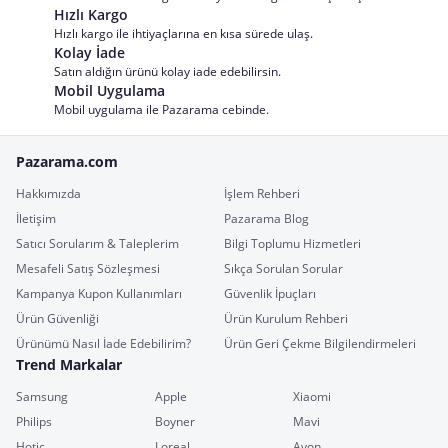
Hızlı Kargo
Hızlı kargo ile ihtiyaçlarına en kısa sürede ulaş.
Kolay İade
Satın aldığın ürünü kolay iade edebilirsin.
Mobil Uygulama
Mobil uygulama ile Pazarama cebinde.
Pazarama.com
Hakkımızda
İşlem Rehberi
İletişim
Pazarama Blog
Satıcı Sorularım & Taleplerim
Bilgi Toplumu Hizmetleri
Mesafeli Satış Sözleşmesi
Sıkça Sorulan Sorular
Kampanya Kupon Kullanımları
Güvenlik İpuçları
Ürün Güvenliği
Ürün Kurulum Rehberi
Ürünümü Nasıl İade Edebilirim?
Ürün Geri Çekme Bilgilendirmeleri
Trend Markalar
Samsung
Apple
Xiaomi
Philips
Boyner
Mavi
Hotiç
Loreal
Avon