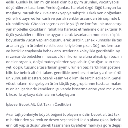
edilir. Günlük kullanım için ideal olan bu giyim ürünleri, vücut yapısı
düşünülerek tasarlanır. Yenidoğanlara hareket özgürlüğü tanıyan ku
maşlar yumuşak doku ve esnek yapıya sahiptir. Erkek yenidoğanlara
yönelik dizayn edilen canlı ve parlak renkler arasından bir seçimde b
ulunabilirsiniz. Göz alıcı seçenekleri ile şıklığı ve konforu bir arada taşı
yan modeller çocukların rahatlıkla hareket etmelerine olanak tanır. K
üçü
k yaştakilerin ciltlerine uygun olarak tasarlanan modeller, küçük
boyutlarda vücut yapıları düşünülerek üretilir. Esnek kumaşlar ile tas
arlanan giyim ürünleri renkli desenleriyle öne çıkar. Düğme, fermuar
ve lastikli detaylarıyla bebeklerin üzerlerine kolaylıkla geçirilebilir. Ay
nı zamanda bebeklerin hassas cildini koruma altına almak için bazı m
odeller organik, doğal materyallerden yapılabilir. Çocuğunuzun cinsi
yeti doğrultusunda tasarlanan giyim ürünleri bazı farklılıklar göstere
bilir.
Kız bebek alt üst t
akım
, genellikle pembe ve tonlarıyla öne sürül
ür. Yumuşak iç astarı, özenli kesim ve dikimi ile tercih edilebilir. Genel
vücut ısılarını dengeleyen ürün küçük yaş gruplarının hastalanmaları
nı önler. İçerisinde kendilerini güvende hissetmelerine yardımcı olara
k huzurla uykuya dalmalarını kolaylaştırır.
İşlevsel Bebek Alt, Üst Takım Özellikleri
Avantajlı yönleriyle büyük beğeni toplayan
müslin bebek alt üst takı
m
birbirinden şık renk ve desen seçenekleri ile ön plana çıkar. Bebekl
erin cilt yapısı düşünülerek tasarlanan kıyafetler markaya göre değişi