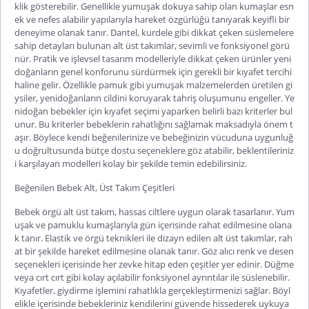
klik gösterebilir. Genellikle yumuşak dokuya sahip olan kumaşlar esn
ek ve nefes alabilir yapılarıyla hareket özgürlüğü tanıyarak keyifli bir
deneyime olanak tanır. Dantel, kurdele gibi dikkat çeken süslemelere
sahip detayları bulunan alt üst takımlar, sevimli ve fonksiyonel görü
nür. Pratik ve işlevsel tasarım modelleriyle dikkat çeken ürünler ye
ni
doğanların genel konforunu sürdürmek için gerekli bir kıyafet tercihi
haline gelir. Özellikle pamuk gibi yumuşak malzemelerden üretilen gi
ysiler, yenidoğanların cildini koruyarak tahriş oluşumunu engeller. Ye
nidoğan bebekler için kıyafet seçimi yaparken belirli bazı kriterler bul
unur. Bu kriterler bebeklerin rahatlığını sağlamak maksadıyla önem t
aşır. Böylece kendi beğenilerinize ve bebeğinizin vücuduna uygunluğ
u doğrultusunda bütçe dostu seçeneklere göz atabilir, beklentileriniz
i karşılayan modelleri kol
ay bir şekilde temin edebilirsiniz.
Beğenilen Bebek Alt, Üst Takım Çeşitleri
Bebek örgü alt üst takım
, hassas ciltlere uygun olarak tasarlanır. Yum
uşak ve pamuklu kumaşlarıyla gün içerisinde rahat edilmesine olana
k tanır. Elastik ve örgü teknikleri ile dizayn edilen alt üst takımlar, rah
at bir şekilde hareket edilmesine olanak tanır. Göz alıcı renk ve desen
seçenekleri içerisinde her zevke hitap eden çeşitler yer edinir. Düğme
veya cırt cırt gibi kolay açılabilir fonksiyonel ayrıntılar ile süslenebilir.
Kıyafetler, giydirme işlemini rahatlıkla gerçekleştirmenizi sağlar. Böyl
elikle içerisinde bebekleriniz k
endilerini güvende hissederek uykuya