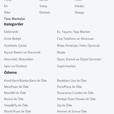
Eti
Sütaş
Adidas
Nike
Ebebek
Sleepy
Tüm Markalar
Kategoriler
Elektronik
Ev, Yaşam, Yapı Market
Anne Bebek
Cep Telefonu ve Aksesuar
Ayakkabı, Çanta
Kitap, Kırtasiye, Hobi, Oyuncak
Kişisel Bakım ve Kozmetik
Moda
Otomobil, Motosiklet
Oyun, Konsol ve Dijital Servisler
Spor ve Outdoor
Süpermarket
Ödeme
Kredi Kartı/Banka Kartı ile Öde
Bankkart Lira ile Öde
MaxiPuan ile Öde
ParafPara ile Öde
MaxiMil ile Öde
Pazarama Cüzdan ile Öde
Bonus ile Öde
Hediye Puan Pluxee ile Öde
Shop&Fly ile Öde
Zip ile Öde
World Puan ile Öde
Hemen Al Sonra Öde