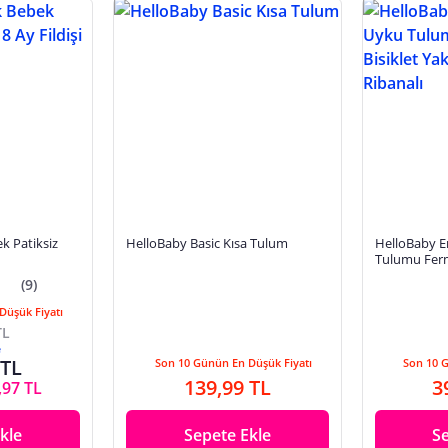
k Patiksiz
HelloBaby Basic Kısa Tulum
HelloBaby E
Tulumu Fermu
Yaka Uzun Ko
(9)
Düşük Fiyatı
TL
e
 TL
Son 10 Günün En Düşük Fiyatı
Son 10 
139,99 TL
3
,97 TL
kle
Sepete Ekle
S