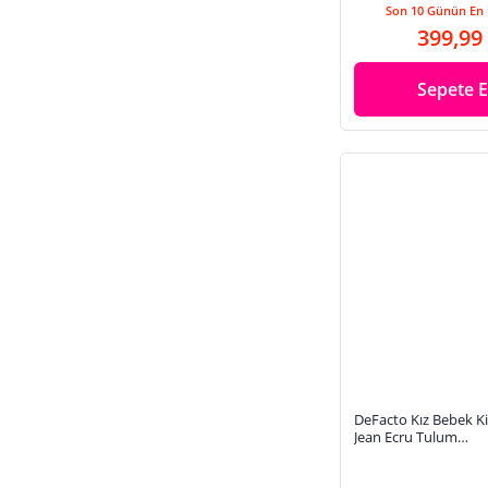
Son 10 Günün En 
399,99
Sepete E
DeFacto Kız Bebek Ki
Jean Ecru Tulum
H9120A526HSER233