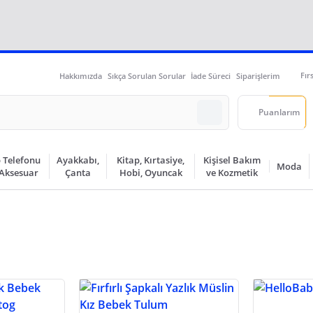
Fır
Hakkımızda
Sıkça Sorulan Sorular
İade Süreci
Siparişlerim
Puanlarım
 Telefonu
Ayakkabı,
Kitap, Kırtasiye,
Kişisel Bakım
Moda
 Aksesuar
Çanta
Hobi, Oyuncak
ve Kozmetik