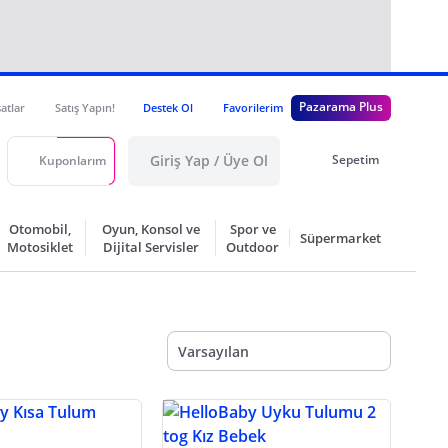
Pazarama Plus
satlar
Satış Yapın!
Destek Ol
Favorilerim
Giriş Yap / Üye Ol
Sepetim
Kuponlarım
Otomobil,
Oyun, Konsol ve
Spor ve
Süpermarket
Motosiklet
Dijital Servisler
Outdoor
Varsayılan