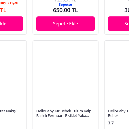
Düşük Fiyatı
Sepette
 TL
650,00 TL
3
kle
Sepete Ekle
S
raz Nakışlı
HelloBaby Kız Bebek Tulum Kalp
HelloBaby Tu
Baskılı Fermuarlı Bisiklet Yaka
Bebek
Uzun Kol Patikli
3.7