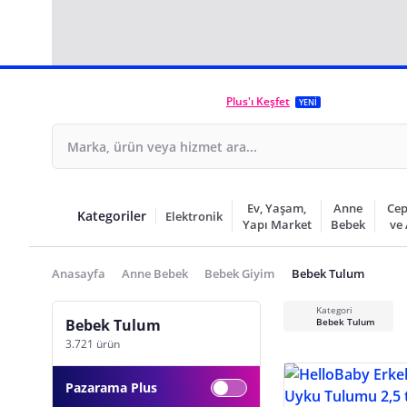
Plus'ı Keşfet
YENİ
Ev, Yaşam,
Anne
Cep
Kategoriler
Elektronik
Yapı Market
Bebek
ve
Anasayfa
Anne Bebek
Bebek Giyim
Bebek Tulum
Kategori
Bebek Tulum
Bebek Tulum
3.721 ürün
Pazarama Plus