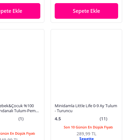
epete Ekle
Sepete Ekle
 Bebek&Çocuk %100
Minidamla Little Life 0-9 Ay Tulum
ndanalı Tulum-Pembe
- Turuncu
(1)
4.5
(11)
Son 10 Günün En Düşük Fiyatı
289,99 TL
Günün En Düşük Fiyatı
Sepette
449,99 TL