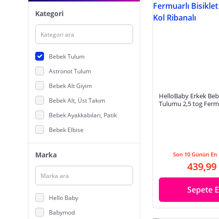
Kategori
Bebek Tulum
Astronot Tulum
Bebek Alt Giyim
HelloBaby Erkek Be
Bebek Alt, Üst Takım
Tulumu 2,5 tog Fermu
Yaka Uzun Kol Ribana
Bebek Ayakkabıları, Patik
Bebek Elbise
Bebek Eşofman
Marka
Son 10 Günün En 
Bebek İç Giyim
439,99
Bebek Kravat, Papyon
Bebek Mayo, Plaj Giyim
Sepete E
Hello Baby
Bebek Pijama, Pijama Takımı
Babymod
Bebek Saç Aksesuarları