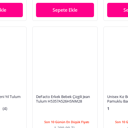
kle
Sepete Ekle
S
ni Yıl Tulum
DeFacto Erkek Bebek Çizgili Jean
Unisex Kız
Tulum H5357A526HSNM28
Pamuklu Ba
| 12-18 ay
(4)
1
Son 10 Günün En Düşük Fiyatı
Son 10 
1.299,99 TL