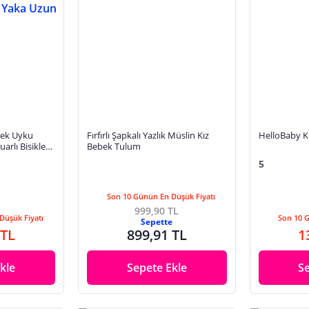
bek Uyku
Fırfırlı Şapkalı Yazlık Müslin Kız
HelloBaby K
arlı Bisiklet
Bebek Tulum
lı
5
Son 10 Günün En Düşük Fiyatı
999,90 TL
Düşük Fiyatı
Son 10 
Sepette
 TL
899,91 TL
1
kle
Sepete Ekle
S