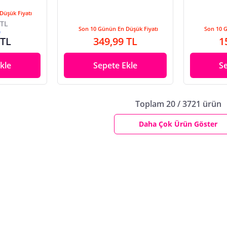
Düşük Fiyatı
 TL
Son 10 Günün En Düşük Fiyatı
Son 10 
e
 TL
349,99 TL
1
kle
Sepete Ekle
S
Toplam 20 / 3721 ürün
Daha Çok Ürün Göster