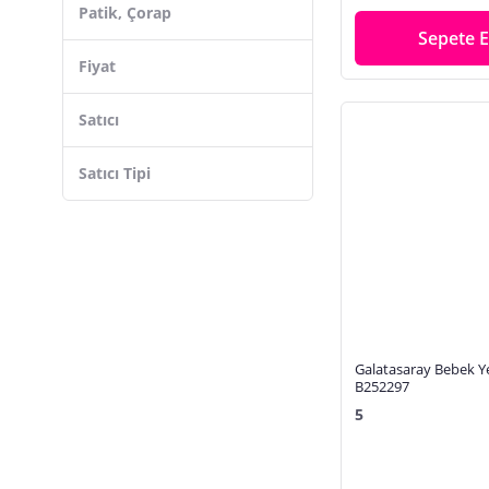
Hayvanlar Alemi
Patik, Çorap
Şapkalı
Puantiyeli
Çiçek
Sepete E
Örgülü
Fiyat
Baskı
Figürlü
Satıcı
Kalpli
Deniz
Satıcı Tipi
Meyve
Ekose
Yılbaşı
Karakter
Galatasaray Bebek Ye
B252297
5