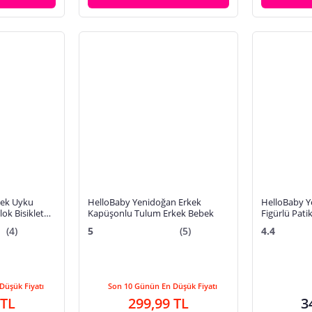
bek Uyku
HelloBaby Yenidoğan Erkek
HelloBaby Y
ok Bisiklet
Kapüşonlu Tulum Erkek Bebek
Figürlü Pati
lı Paça
(4)
5
(5)
4.4
Düşük Fiyatı
Son 10 Günün En Düşük Fiyatı
 TL
299,99 TL
3