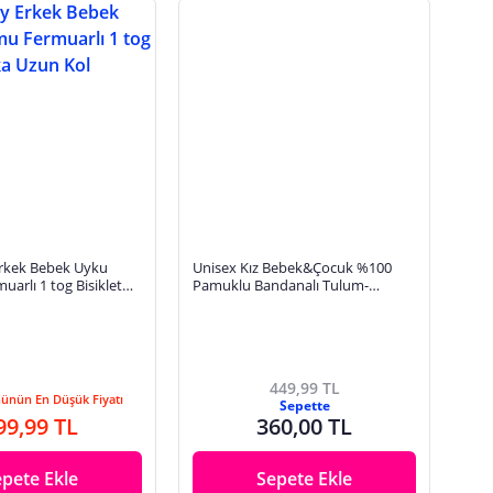
rkek Bebek Uyku
Unisex Kız Bebek&Çocuk %100
arlı 1 tog Bisiklet
Pamuklu Bandanalı Tulum-
l Ribanalı
Turuncu | 12-18 ay
449,99 TL
Günün En Düşük Fiyatı
Sepette
99,99 TL
360,00 TL
epete Ekle
Sepete Ekle