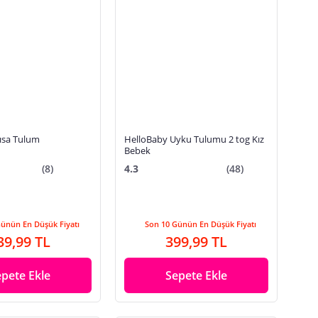
ısa Tulum
HelloBaby Uyku Tulumu 2 tog Kız
Bebek
(8)
4.3
(48)
Günün En Düşük Fiyatı
Son 10 Günün En Düşük Fiyatı
39,99 TL
399,99 TL
epete Ekle
Sepete Ekle