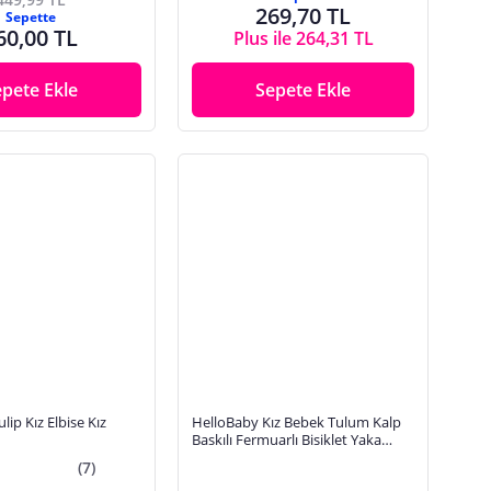
269,70 TL
Sepette
60,00 TL
Plus ile 264,31 TL
epete Ekle
Sepete Ekle
lip Kız Elbise Kız
HelloBaby Kız Bebek Tulum Kalp
Baskılı Fermuarlı Bisiklet Yaka
Uzun Kol Ribanalı
(7)