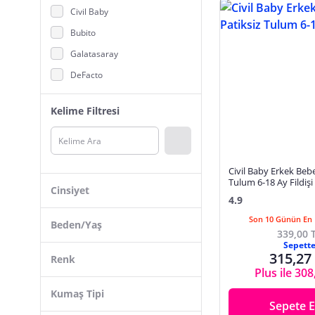
Civil Baby
Bebek Salopet
Bubito
Bebek Şapka, Bere, Kulaklık
Galatasaray
Bebek Uyku Tulumu, Kundak
DeFacto
Bebek Üst Giyim
Minidamla
Body, Zıbın
Kelime Filtresi
İpekatlas
Eldiven, Atkı
Little Plane
Kostüm, Özel Gün Kıyafetleri
Budi Home
Yenidoğan Hastane Çıkışı
Civil Baby Erkek Bebe
Atalier Coco
Tulum 6-18 Ay Fildişi
Cinsiyet
4.9
Little Gusto
Unisex
Son 10 Günün En 
Little Life
Beden/Yaş
339,00 
Kız Bebek
Next Baby
Sepett
315,27
Erkek Bebek
Renk
Fantastic Baby
Plus ile 308
Necixs
6 - 9 Ay
Kumaş Tipi
Sepete E
BABYDEN'S
3 - 6 Ay