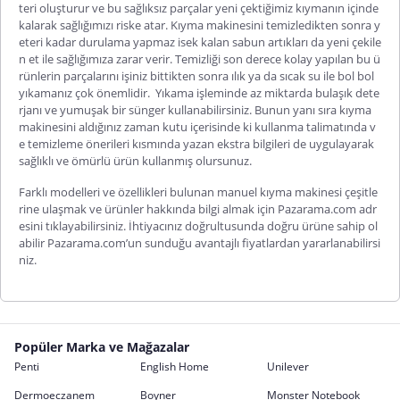
teri oluşturur ve bu sağlıksız parçalar yeni çektiğimiz kıymanın içinde
kalarak sağlığımızı riske atar. Kıyma makinesini temizledikten sonra y
eteri kadar durulama yapmaz isek kalan sabun artıkları da yeni çekile
n et ile sağlığımıza zarar verir. Temizliği son derece kolay yapılan bu ü
rünlerin parçalarını işiniz bittikten sonra ılık ya da sıcak su ile bol bol
yıkamanız çok önemlidir.
Yıkama işleminde az miktarda bulaşık dete
rjanı ve yumuşak bir sünger kullanabilirsiniz. Bunun yanı sıra kıyma
makinesini aldığınız zaman kutu içerisinde ki kullanma talimatında v
e temizleme önerileri kısmında yazan ekstra bilgileri de uygulayarak
sağlıklı ve ömürlü ürün kullanmış olursunuz.
Farklı modelleri ve özellikleri bulunan manuel kıyma makinesi çeşitle
rine ulaşmak ve ürünler hakkında bilgi almak için Pazarama.com adr
esini tıklayabilirsiniz. İhtiyacınız doğrultusunda doğru ürüne sahip ol
abilir Pazarama.com’un sunduğu avantajlı fiyatlardan yararlanabilirsi
niz.
Popüler Marka ve Mağazalar
Penti
English Home
Unilever
Dermoeczanem
Boyner
Monster Notebook