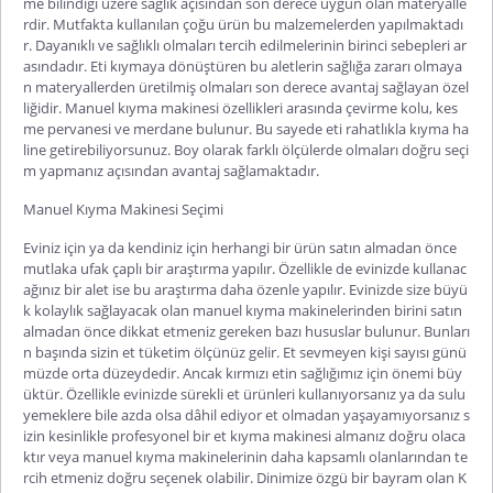
me bilindiği üzere sağlık açısından son derece uygun olan materyalle
rdir. Mutfakta kullanılan çoğu ürün bu malzemelerden yapılmaktadı
r. Dayanıklı ve sağlıklı olmaları tercih edilmelerinin birinci sebepleri ar
asındadır. Eti kıymaya dönüştüren bu aletlerin sağlığa zararı olmaya
n materyallerden üretilmiş olmaları son derece avantaj sağlayan özel
liğidir. Manuel kıyma makinesi özellikleri arasında çevirme kolu, kes
me pervanesi ve merdane bulunur. Bu sayede eti rahatlıkla kıyma ha
line getirebiliyorsunuz. Boy olarak farklı ölçülerde olmaları doğru seçi
m yapmanız açısından avantaj sağlamaktadır.
Manuel Kıyma Makinesi Seçimi
Eviniz için ya da kendiniz için herhangi bir ürün satın almadan önce
mutlaka ufak çaplı bir araştırma yapılır. Özellikle de evinizde kullanac
ağınız bir alet ise bu araştırma daha özenle yapılır. Evinizde size büyü
k kolaylık sağlayacak olan manuel kıyma makinelerinden birini satın
almadan önce dikkat etmeniz gereken bazı hususlar bulunur. Bunları
n başında sizin et tüketim ölçünüz gelir. Et sevmeyen kişi sayısı günü
müzde orta düzeydedir. Ancak kırmızı etin sağlığımız için önemi büy
üktür. Özellikle evinizde sürekli et ürünleri kullanıyorsanız ya da sulu
yemeklere bile azda olsa dâhil ediyor et olmadan yaşayamıyorsanız s
izin kesinlikle profesyonel bir et kıyma makinesi almanız doğru olaca
ktır veya manuel kıyma makinelerinin daha kapsamlı olanlarından te
rcih etmeniz doğru seçenek olabilir. Dinimize özgü bir bayram olan K