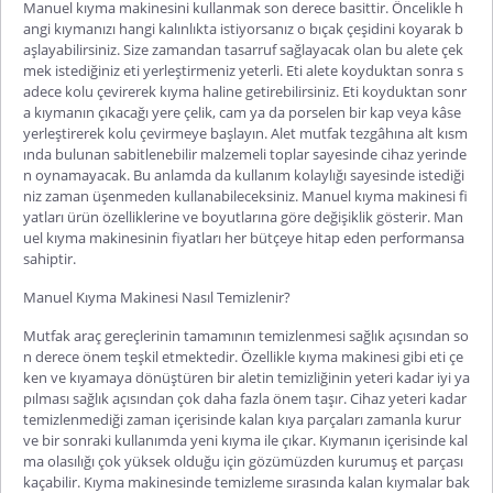
Manuel kıyma makinesini kullanmak son derece basittir. Öncelikle h
angi kıymanızı hangi kalınlıkta istiyorsanız o bıçak çeşidini koyarak b
aşlayabilirsiniz. Size zamandan tasarruf sağlayacak olan bu alete çek
mek istediğiniz eti yerleştirmeniz yeterli. Eti alete koyduktan sonra s
adece kolu çevirerek kıyma haline getirebilirsiniz. Eti koyduktan sonr
a kıymanın çıkacağı yere çelik, cam ya da porselen bir kap veya kâse
yerleştirerek kolu çevirmeye başlayın. Alet mutfak tezgâhına alt kısm
ında bulunan sabitlenebilir malzemeli toplar sayesinde cihaz yerinde
n oynamayacak. Bu anlamda da kullanım kolaylığı sayesinde istediği
niz zaman üşenmeden kullanabileceksiniz.
Manuel kıyma makinesi fi
yatları
ürün özelliklerine ve boyutlarına göre değişiklik gösterir.
Man
uel kıyma makinesinin fiyatları
her bütçeye hitap eden performansa
sahiptir.
Manuel Kıyma Makinesi Nasıl Temizlenir?
Mutfak araç gereçlerinin tamamının temizlenmesi sağlık açısından so
n derece önem teşkil etmektedir. Özellikle kıyma makinesi gibi eti çe
ken ve kıyamaya dönüştüren bir aletin temizliğinin yeteri kadar iyi ya
pılması sağlık açısından çok daha fazla önem taşır. Cihaz yeteri kadar
temizlenmediği zaman içerisinde kalan kıya parçaları zamanla kurur
ve bir sonraki kullanımda yeni kıyma ile çıkar. Kıymanın içerisinde kal
ma olasılığı çok yüksek olduğu için gözümüzden kurumuş et parçası
kaçabilir. Kıyma makinesinde temizleme sırasında kalan kıymalar bak