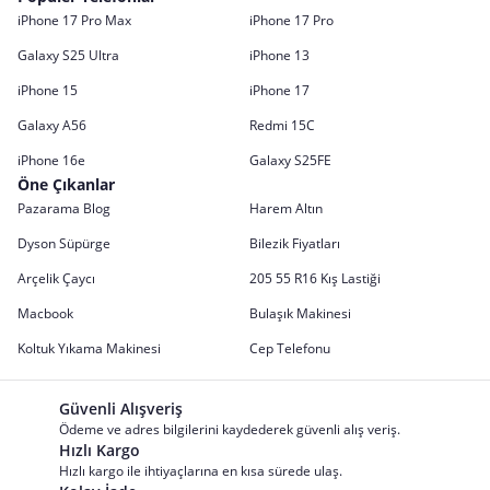
iPhone 17 Pro Max
iPhone 17 Pro
Galaxy S25 Ultra
iPhone 13
iPhone 15
iPhone 17
Galaxy A56
Redmi 15C
iPhone 16e
Galaxy S25FE
Öne Çıkanlar
Pazarama Blog
Harem Altın
Dyson Süpürge
Bilezik Fiyatları
Arçelik Çaycı
205 55 R16 Kış Lastiği
Macbook
Bulaşık Makinesi
Koltuk Yıkama Makinesi
Cep Telefonu
Güvenli Alışveriş
Ödeme ve adres bilgilerini kaydederek güvenli alış veriş.
Hızlı Kargo
Hızlı kargo ile ihtiyaçlarına en kısa sürede ulaş.