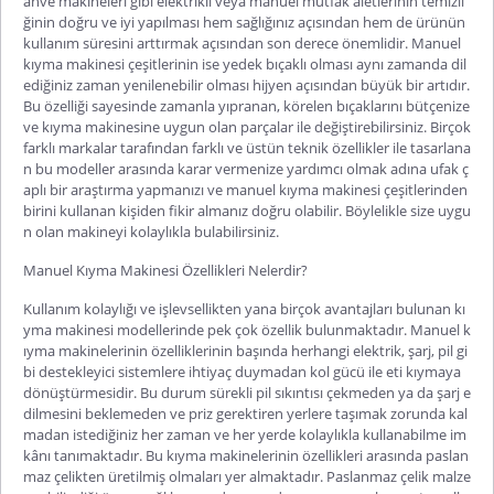
ahve makineleri gibi elektrikli veya manuel mutfak aletlerinin temizli
ğinin doğru ve iyi yapılması hem sağlığınız açısından hem de ürünün
kullanım süresini arttırmak açısından son derece önemlidir.
Manuel
kıyma makinesi çeşitleri
nin ise yedek bıçaklı olması aynı zamanda dil
ediğiniz zaman yenilenebilir olması hijyen açısından büyük bir artıdır.
Bu özelliği sayesinde zamanla yıpranan, körelen bıçaklarını bütçenize
ve kıyma makinesine uygun olan parçalar ile değiştirebilirsiniz. Birçok
farklı markalar tarafından farklı ve üstün teknik özellikler ile tasarlana
n bu modeller arasında karar vermenize yardımcı olmak adına ufak ç
aplı bir araştırma yapmanızı ve
manuel kıyma makinesi çeşitleri
nden
birini kullanan kişiden fikir almanız doğru olabilir. Böylelikle size uygu
n olan makineyi kolaylıkla bulabilirsiniz.
Manuel Kıyma Makinesi Özellikleri Nelerdir?
Kullanım kolaylığı ve işlevsellikten yana birçok avantajları bulunan kı
yma makinesi modellerinde pek çok özellik bulunmaktadır. Manuel k
ıyma makinelerinin özelliklerinin başında herhangi elektrik, şarj, pil gi
bi destekleyici sistemlere ihtiyaç duymadan kol gücü ile eti kıymaya
dönüştürmesidir. Bu durum sürekli pil sıkıntısı çekmeden ya da şarj e
dilmesini beklemeden ve priz gerektiren yerlere taşımak zorunda kal
madan istediğiniz her zaman ve her yerde kolaylıkla kullanabilme im
kânı tanımaktadır. Bu kıyma makinelerinin özellikleri arasında paslan
maz çelikten üretilmiş olmaları yer almaktadır. Paslanmaz çelik malze