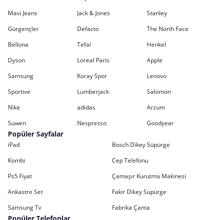
Mavi Jeans
Jack & Jones
Stanley
Gürgençler
Defacto
The North Face
Bellona
Tefal
Henkel
Dyson
Loreal Paris
Apple
Samsung
Koray Spor
Lenovo
Sportive
Lumberjack
Salomon
Nike
adidas
Arzum
Suwen
Nespresso
Goodyear
Popüler Sayfalar
iPad
Bosch Dikey Süpürge
Kombi
Cep Telefonu
Ps5 Fiyat
Çamaşır Kurutma Makinesi
Ankastre Set
Fakir Dikey Süpürge
Samsung Tv
Fabrika Çanta
Popüler Telefonlar