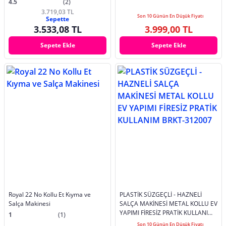
4.5
(2)
3.719,03 TL
Son 10 Günün En Düşük Fiyatı
Sepette
3.533,08 TL
3.999,00 TL
Sepete Ekle
Sepete Ekle
Royal 22 No Kollu Et Kıyma ve
PLASTİK SÜZGEÇLİ - HAZNELİ
Salça Makinesi
SALÇA MAKİNESİ METAL KOLLU EV
YAPIMI FİRESİZ PRATİK KULLANIM
1
(1)
BRKT-312007
Son 10 Günün En Düşük Fiyatı