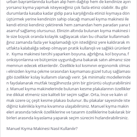
urban bayramlarında kurban alıp hem dağıtıp hem de kendinize ayırı
yorsanız kıyma yapmak isteyeceğiniz çok fazla etiniz olabilir. Bu gibi
durumlarda kasaba kadar gidip para karşılığında etinizi kıymaya dön
üştürmek yerine kendinizin sahip olacağı manuel kıyma makinesi ile
kendi etinizi kendiniz çektirerek hem zamandan hem paradan yana t
asarruf sağlamış olursunuz. Elinizin altında bulunan kıyma makinesi i
le size büyük oranda kolaylık sağlayacak olan bu cihazlar kullanmadı
ğınız zamanda fazla yer kaplamadığı için istediğiniz yere kaldırarak m
utfakta kalabalığa sebep olmayan pratik kullanışlı ve sağlıklı ürünlerd
ir.
Kıyma makinesi tercihi yaparken boyuna, ağırlığına, kol boyuna, f
onksiyonlarına ve bütçenize uygunluğuna bakarak satın almanız size
memnun edecek etkenlerdir. Özellikle kol kısmının ergonomik olmas
ı elinizden kıyma çekme sırasından kaymaması güzel tutuş sağlaması
gibi özellikler kolay kullanım olanağı verir. Şık minimaliz modellerinde
n faydalanarak mutfak tezgâhınızda şirin bir görüntü oluşturabilirsini
z. Manuel kıyma makinelerinde bulunan kesme plakalarının özellikler
ine dikkat etmeniz size kaliteli bir seçim sağlar. Orta, İnce ve kalın ol
mak üzere üç çeşit kesme plakası bulunur. Bu plakalar sayesinde iste
diğiniz kalınlıkla kıyma kıvamına ulaşabilirsiniz. Manuel kıyma makin
eleri arasında teknik özelliklerine ve tasarım özelliklerine bakılarak bir
birleri arasında kıyaslama yaparak seçim sürecini hızlandırabilirsiniz.
Manuel Kıyma Makinesi Nasıl Kullanılır?