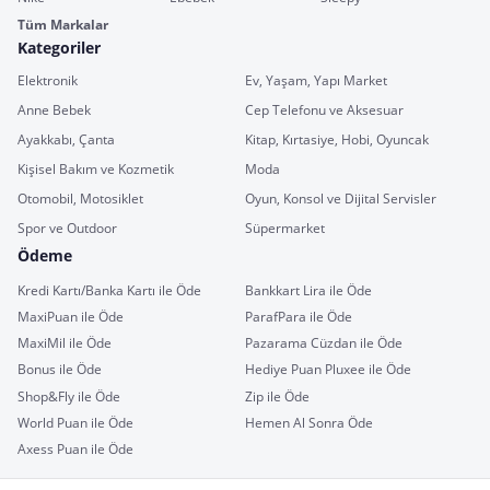
Tüm Markalar
Kategoriler
Elektronik
Ev, Yaşam, Yapı Market
Anne Bebek
Cep Telefonu ve Aksesuar
Ayakkabı, Çanta
Kitap, Kırtasiye, Hobi, Oyuncak
Kişisel Bakım ve Kozmetik
Moda
Otomobil, Motosiklet
Oyun, Konsol ve Dijital Servisler
Spor ve Outdoor
Süpermarket
Ödeme
Kredi Kartı/Banka Kartı ile Öde
Bankkart Lira ile Öde
MaxiPuan ile Öde
ParafPara ile Öde
MaxiMil ile Öde
Pazarama Cüzdan ile Öde
Bonus ile Öde
Hediye Puan Pluxee ile Öde
Shop&Fly ile Öde
Zip ile Öde
World Puan ile Öde
Hemen Al Sonra Öde
Axess Puan ile Öde