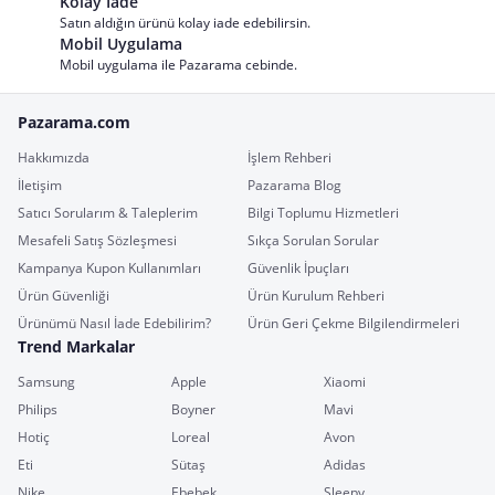
Kolay İade
Satın aldığın ürünü kolay iade edebilirsin.
Mobil Uygulama
Mobil uygulama ile Pazarama cebinde.
Pazarama.com
Hakkımızda
İşlem Rehberi
İletişim
Pazarama Blog
Satıcı Sorularım & Taleplerim
Bilgi Toplumu Hizmetleri
Mesafeli Satış Sözleşmesi
Sıkça Sorulan Sorular
Kampanya Kupon Kullanımları
Güvenlik İpuçları
Ürün Güvenliği
Ürün Kurulum Rehberi
Ürünümü Nasıl İade Edebilirim?
Ürün Geri Çekme Bilgilendirmeleri
Trend Markalar
Samsung
Apple
Xiaomi
Philips
Boyner
Mavi
Hotiç
Loreal
Avon
Eti
Sütaş
Adidas
Nike
Ebebek
Sleepy