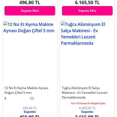
496,80 TL
6.165,50 TL
Sepete Ekle
Sepete Ekle
12 No Et Kıyma Makine Aynası
Tuğra Alüminyum El Salça
Doğan Çiftel 5 mm
Makinesi - Ev Yemekleri Lezzeti
Parmaklarınızda
5
(1)
Son 10 Günün En Düşük Fiyatı
500,00 TL
4.263,92 TL
Sepette
Sepette
460,00 TL
3.666,98 TL