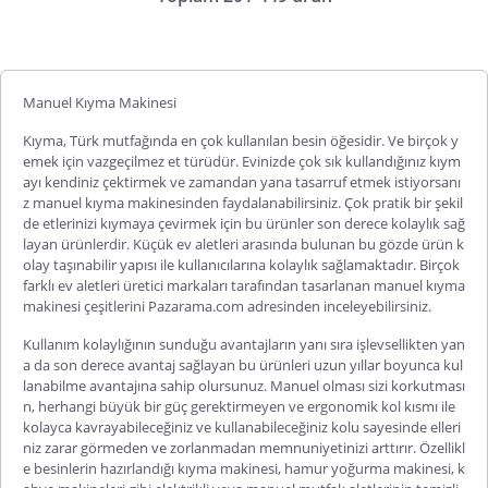
Manuel Kıyma Makinesi
Kıyma, Türk mutfağında en çok kullanılan besin öğesidir. Ve birçok y
emek için vazgeçilmez et türüdür. Evinizde çok sık kullandığınız kıym
ayı kendiniz çektirmek ve zamandan yana tasarruf etmek istiyorsanı
z manuel kıyma makinesinden faydalanabilirsiniz. Çok pratik bir şekil
de etlerinizi kıymaya çevirmek için bu ürünler son derece kolaylık sağ
layan ürünlerdir. Küçük ev aletleri arasında bulunan bu gözde ürün k
olay taşınabilir yapısı ile kullanıcılarına kolaylık sağlamaktadır. Birçok
farklı ev aletleri üretici markaları tarafından tasarlanan
manuel kıyma
makinesi çeşitleri
ni Pazarama.com adresinden inceleyebilirsiniz.
Kullanım kolaylığının sunduğu avantajların yanı sıra işlevsellikten yan
a da son derece avantaj sağlayan bu ürünleri uzun yıllar boyunca kul
lanabilme avantajına sahip olursunuz. Manuel olması sizi korkutması
n, herhangi büyük bir güç gerektirmeyen ve ergonomik kol kısmı ile
kolayca kavrayabileceğiniz ve kullanabileceğiniz kolu sayesinde elleri
niz zarar görmeden ve zorlanmadan memnuniyetinizi arttırır. Özellikl
e besinlerin hazırlandığı kıyma makinesi, hamur yoğurma makinesi, k