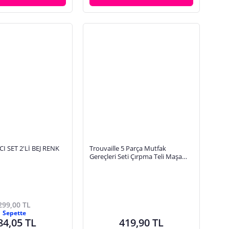
I SET 2'Lİ BEJ RENK
Trouvaille 5 Parça Mutfak
Gereçleri Seti Çırpma Teli Maşa
Kevgir Servis Kaşığı Gümüş
Paslanmaz Çelik
299,00 TL
Sepette
84,05 TL
419,90 TL