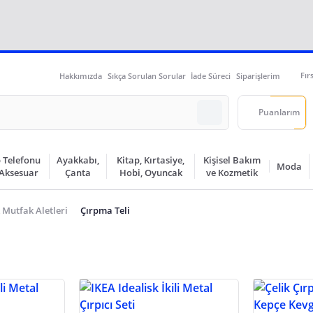
Fır
Hakkımızda
Sıkça Sorulan Sorular
İade Süreci
Siparişlerim
Puanlarım
 Telefonu
Ayakkabı,
Kitap, Kırtasiye,
Kişisel Bakım
Moda
 Aksesuar
Çanta
Hobi, Oyuncak
ve Kozmetik
 Mutfak Aletleri
Çırpma Teli