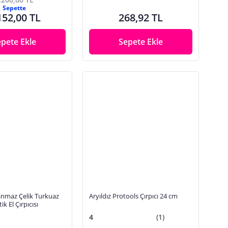
Sepette
152,00 TL
268,92 TL
epete Ekle
Sepete Ekle
nmaz Çelik Turkuaz
Aryıldız Protools Çırpıcı 24 cm
k El Çırpıcısı
4
(1)