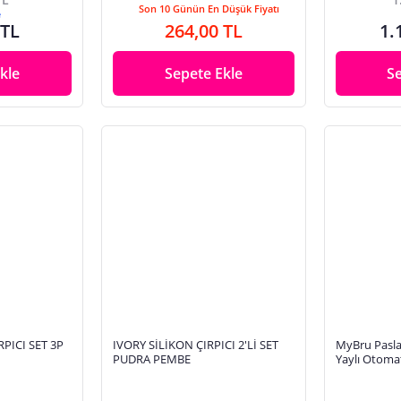
Son 10 Günün En Düşük Fiyatı
e
 TL
264,00 TL
1.
kle
Sepete Ekle
S
PICI SET 3P
IVORY SİLİKON ÇIRPICI 2'Lİ SET
MyBru Pasla
PUDRA PEMBE
Yaylı Otomati