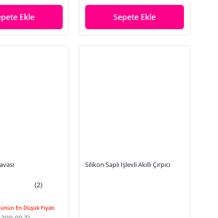
epete Ekle
Sepete Ekle
Havası
Silikon Saplı İşlevli Akıllı Çırpıcı
(2)
Günün En Düşük Fiyatı
.200,00 TL