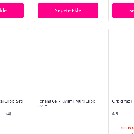
kle
Sepete Ekle
S
al Çırpıcı Seti
Tohana Çelik Kıvrımlı Multi Çırpıcı
Çırpıcı Yaz 
76129
(4)
4.5
Son 10 
TL
1