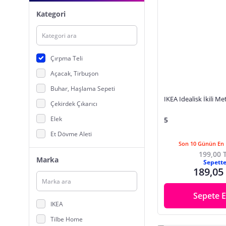
Kategori
Çırpma Teli
Açacak, Tirbuşon
Buhar, Haşlama Sepeti
IKEA Idealisk İkili Met
Çekirdek Çıkarıcı
Elek
5
Et Dövme Aleti
Son 10 Günün En 
Fındık, Ceviz Kırıcı
199,00 
Marka
Sepett
Hamburger Yapma Aparatı
189,05
Hamur Açma Matı
Havan
Sepete E
IKEA
İçecek Hazırlama Ekipmanları
Tilbe Home
Karıştırma Kabı