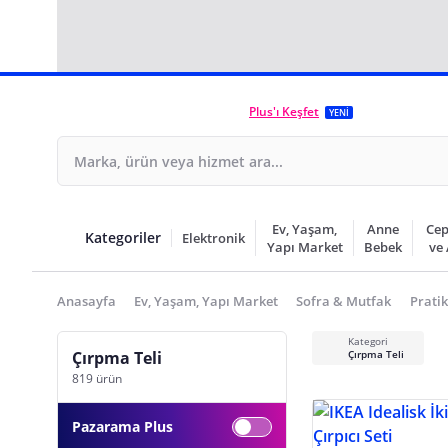
Plus'ı Keşfet
YENİ
Ev, Yaşam,
Anne
Cep
Kategoriler
Elektronik
Yapı Market
Bebek
ve
Anasayfa
Ev, Yaşam, Yapı Market
Sofra & Mutfak
Pratik
Kategori
Çırpma Teli
Çırpma Teli
819 ürün
Pazarama Plus