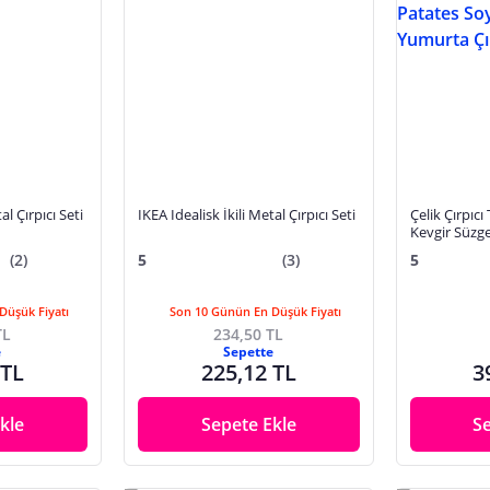
al Çırpıcı Seti
IKEA Idealisk İkili Metal Çırpıcı Seti
Çelik Çırpıcı
Kevgir Süzg
Soyacağı Ba
(2)
5
(3)
5
Çırpıcısı
Düşük Fiyatı
Son 10 Günün En Düşük Fiyatı
TL
234,50 TL
e
Sepette
 TL
225,12 TL
3
kle
Sepete Ekle
S