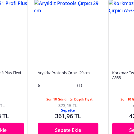
ı Plus Flexi
Aryıldız Protools Çırpıcı 29 cm
Korkmaz Twi
A533
5
(1)
Son 10 Günün En Düşük Fiyatı
Son 10 
 TL
373,15 TL
e
Sepette
3 TL
361,96 TL
4
kle
Sepete Ekle
S