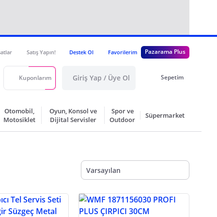
Pazarama Plus
satlar
Satış Yapın!
Destek Ol
Favorilerim
Giriş Yap / Üye Ol
Sepetim
Kuponlarım
Otomobil,
Oyun, Konsol ve
Spor ve
Süpermarket
Motosiklet
Dijital Servisler
Outdoor
Varsayılan