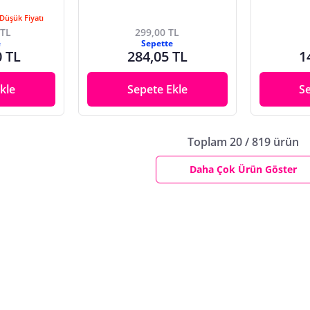
Düşük Fiyatı
 TL
299,00 TL
e
Sepette
0 TL
284,05 TL
1
kle
Sepete Ekle
S
Toplam 20 / 819 ürün
Daha Çok Ürün Göster