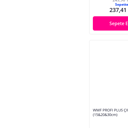
Sepett
237,41
Sepete E
WMF PROFI PLUS ÇIR
(15&20&30cm)