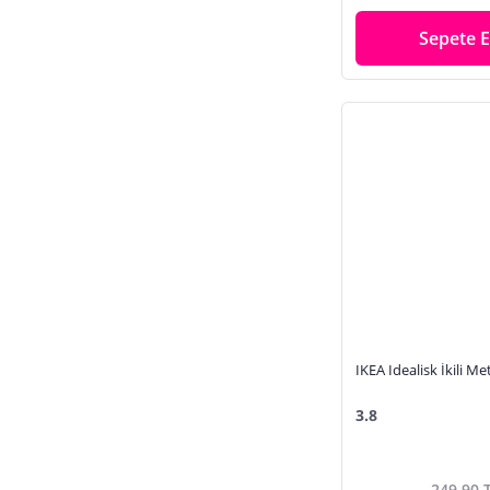
Sepete E
IKEA Idealisk İkili Met
3.8
249,90 