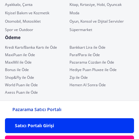
Ayakkabı, Çanta
Kitap, Kırtasiye, Hobi, Oyuncak
Kişisel Bakım ve Kozmetik
Moda
Otomobil, Motosiklet
Oyun, Konsol ve Dijital Servisler
Spor ve Outdoor
Süpermarket
Ödeme
Kredi Kartı/Banka Kartı ile Öde
Bankkart Lira ile Öde
MaxiPuan ile Öde
ParafPara ile Öde
MaxiMil ile Öde
Pazarama Cüzdan ile Öde
Bonus ile Öde
Hediye Puan Pluxee ile Öde
Shop&Fly ile Öde
Zip ile Öde
World Puan ile Öde
Hemen Al Sonra Öde
Axess Puan ile Öde
Pazarama Satıcı Portalı
Satıcı Portalı Girişi