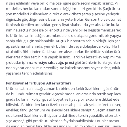
n şarj edilebilir veya pilli olma özelliğine göre seçim yapabilirsiniz. Pilli
modeller, her kullanımdan sonra değiştirmenizi gerektirir.
Şarjlı tirbu
şon
modelleri kullanırken direkt olarak cihazı şarap şişesine yerleştir
diğinizde güç düğmesine basmanız yeterl
i olur. Garson tip ve otomat
ik olarak üretilen açacaklar, geniş fiyat skalasında yer alır. Ürün kulla
nımına geçtiğinizde ise piller bittiğinde yeni pil ile değiştirmeniz gerek
ir. Ürün kullanılmadığı durumlarda bile oldukça ergonomik bir yapıya
sahip olduğu için saklanabilir. Küçük bir boyuta sahip olduğu için şar
ap saklama raflarında, yemek büfesinde veya dolaplarda kolaylıkla t
utulabilir. Birbirinden farklı sunum aksesuarları ile birlikte satılan ürü
nler arasından tercihinizi yapabilirsiniz. Farklı ve lezz
etli ev yapımı me
şrubatlar için
narenciye sıkacağı, presi
gibi ürünlerin fonksiyonları
ndan yararlanabilirsiniz.Yenilikçi ve kaliteli tasarımı sayesinde günlük
yaşamda tercih edebilirsiniz.
Fonksiyonel Tirbuşon Alternatifleri
Ürünler satın alınacağı zaman birbirinden farklı özelliklerin göz önün
de bulundurulması gerekir.
Açacak modelleri
arasında tercih yapılaca
ğında kullanım kolaylığı, stil, boyut ve fiyat gibi faktörlere dikkat ede
bilirsiniz. Birbirinden farklı özelliklere sahip olacak şekilde üretilen seç
enekler, farklı görünüm ve işlevsel özelliklere sahiptir. Seçim aşaması
nda temel özellikler ve ihtiyacınız dahilinde tercih yapabilir,
otomatik
şişe açacağı
gibi pratik ürünlerden faydalanabilirsiniz. Ürünler arasın
da var olan temel farklılıklar arasında kullanım kolaylığı yer alır. Tavşa