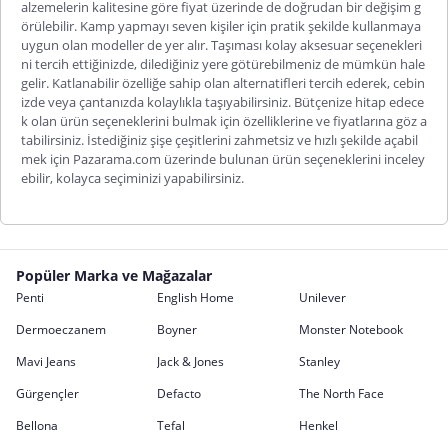
alzemelerin kalitesine göre fiyat üzerinde de doğrudan bir değişim g
örülebilir. Kamp yapmayı seven kişiler için pratik şekilde kullanmaya
uygun olan modeller de yer alır. Taşıması kolay ak
sesuar seçenekleri
ni tercih ettiğinizde, dilediğiniz yere götürebilmeniz de mümkün hale
gelir. Katlanabilir özelliğe sahip olan alternatifleri tercih ederek, cebin
izde veya çantanızda kolaylıkla taşıyabilirsiniz. Bütçenize hitap edece
k olan ürün seçeneklerini bulmak için özelliklerine ve fiyatlarına göz a
tabilirsiniz. İstediğiniz şişe çeşitlerini zahmetsiz ve hızlı şekilde açabil
mek için Pazarama.com üzerinde bulunan ürün seçeneklerini inceley
ebilir, kolayca seçiminizi yapabilirsiniz.
Popüler Marka ve Mağazalar
Penti
English Home
Unilever
Dermoeczanem
Boyner
Monster Notebook
Mavi Jeans
Jack & Jones
Stanley
Gürgençler
Defacto
The North Face
Bellona
Tefal
Henkel