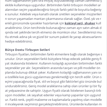
nüm sağlamasının yanı sıra ihtiyaç duyulabileceği zaman zahmetsiz ş
ekilde kullanmaya uygundur. Birbirinden farklı
tirbuşon modelleri
ar
alarından seçim yapabileceğiniz birçok farklı şekil ile boyutta beğeniy
e sunulur. Kelebek veya kanatlı olarak üretilen seçenekler müşterileri
n sorun yaşamadan mantarı çıkarmasına olanak sağlar. Özel, şık ve r
enkli görünümde içecekler hazırlamak için
kokteyl seti, shaker
kull
anabilirsiniz. Ürün tercihinde bulunacağınız zaman ayrı satın almak d
ışında set şeklinde tercih etmeniz de mümkün olur. Sevdiklerinizi mu
tlu etmek adına şık ve güzel bir sunum paketi ile şarap aksesuarlarını
hediye edebilirsiniz.
Bütçe Dostu Tirbuşon Setleri
Tirbuşon fiyatları
, birbirinden farklı etmenlere bağlı olarak beğeniye s
unulur. Ürün seçenekleri farklı bütçelere hitap edecek şekilde geniş fi
yat skalasında listelenir. Kullanım kolaylığı açısından birbirinden farklı
seçenekler yer alır. Seçeneklerin arasında tavşan ve pilli modeller ön
planda bulunup dikkat çeker. Kullanım kolaylığı sağlamasının yanı sır
a özellikle kas gücü uygulanması gerekmediği için tercih edilir. Ürün s
eçimi yapacağınızda fiyat, stil ve boyut gibi faktörleri göz önünde bul
undurabilirsiniz. Geniş model
aralıklarına sahip olan ürünler iyi bir fiy
at yelpazesine de sahiptir. Uygun fiyatlı olarak listelenen
basınçlı tirb
uşon
modeller, sık seyahat edenler veya kamp yapanlar için uygund
ur. Farklı renk, çeşitli malzeme ve kaplamalarla yapılmış olan modelle
ri inceleyerek seçiminizi gerçekleştirebilirsiniz. Ürünlerde kullanılan m