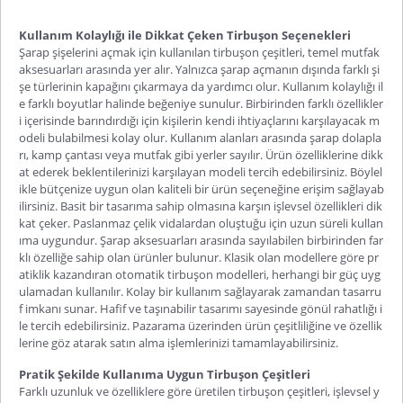
Kullanım Kolaylığı ile Dikkat Çeken Tirbuşon Seçenekleri
Şarap şişelerini açmak için kullanılan
tirbuşon
çeşitleri, temel mutfak
aksesuarları arasında yer alır. Yalnızca şarap açmanın dışında farklı şi
şe türlerinin kapağını çıkarmaya da yardımcı olur. Kullanım kolaylığı il
e farklı boyutlar halinde beğeniye sunulur. Birbirinden farklı özellikler
i içerisinde barındırdığı için kişilerin kendi ihtiyaçlarını karşılayacak m
odeli bulabilmesi kolay olur. Kullanım alanları arasında şarap dolapla
rı, kamp çantası veya mutfak gibi yerler sayılır. Ürün özelliklerine dikk
at ederek beklentilerinizi karşılayan modeli tercih
edebilirsiniz. Böylel
ikle bütçenize uygun olan kaliteli bir ürün seçeneğine erişim sağlayab
ilirsiniz. Basit bir tasarıma sahip olmasına karşın işlevsel özellikleri dik
kat çeker. Paslanmaz çelik vidalardan oluştuğu için uzun süreli kullan
ıma uygundur. Şarap aksesuarları arasında sayılabilen birbirinden far
klı özelliğe sahip olan ürünler bulunur. Klasik olan modellere göre pr
atiklik kazandıran
otomatik tirbuşon
modelleri, herhangi bir güç uyg
ulamadan kullanılır. Kolay bir kullanım sağlayarak zamandan tasarru
f
imkanı sunar. Hafif ve taşınabilir tasarımı sayesinde gönül rahatlığı i
le tercih edebilirsiniz. Pazarama üzerinden ürün çeşitliliğine ve özellik
lerine göz atarak satın alma işlemlerinizi tamamlayabilirsiniz.
Pratik Şekilde Kullanıma Uygun Tirbuşon Çeşitleri
Farklı uzunluk ve özelliklere göre üretilen
tirbuşon çeşitleri
, işlevsel y