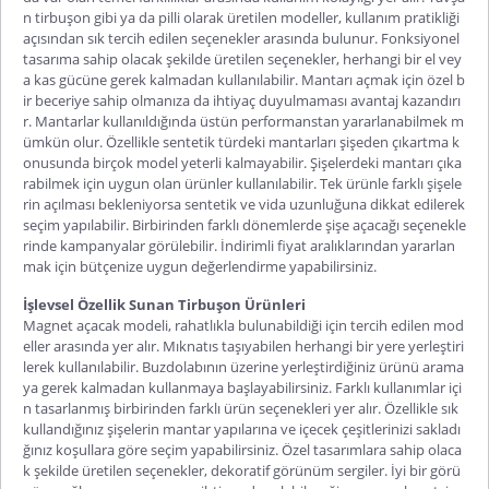
n tirbuşon gibi ya da pilli olara
k üretilen modeller, kullanım pratikliği
açısından sık tercih edilen seçenekler arasında bulunur. Fonksiyonel
tasarıma sahip olacak şekilde üretilen seçenekler, herhangi bir el vey
a kas gücüne gerek kalmadan kullanılabilir. Mantarı açmak için özel b
ir beceriye sahip olmanıza da ihtiyaç duyulmaması avantaj kazandırı
r. Mantarlar kullanıldığında üstün performanstan yararlanabilmek m
ümkün olur. Özellikle sentetik türdeki mantarları şişeden çıkartma k
onusunda birçok model yeterli kalmayabilir. Şişelerdeki mantar
ı çıka
rabilmek için uygun olan ürünler kullanılabilir. Tek ürünle farklı şişele
rin açılması bekleniyorsa sentetik ve vida uzunluğuna dikkat edilerek
seçim yapılabilir. Birbirinden farklı dönemlerde
şişe açacağı
seçenekle
rinde kampanyalar görülebilir. İndirimli fiyat aralıklarından yararlan
mak için bütçenize uygun değerlendirme yapabilirsiniz.
İşlevsel Özellik Sunan Tirbuşon Ürünleri
Magnet açacak
modeli, rahatlıkla bulunabildiği için tercih edilen mod
eller arasında yer alır. Mıknatıs taşıyabilen herhangi bir yere yerleştiri
lerek kullanılabilir. Buzdolabının üzerine yerleştirdiğiniz ürünü arama
ya gerek kalmadan kullanmaya başlayabilirsiniz. Farklı kullanımlar içi
n tasarlanmış birbirinden farklı ürün seçenekleri yer alır. Özellikle sık
kullandığınız şişelerin mantar yapılarına ve içecek çeşitlerinizi sakladı
ğınız koşullara göre seçim yapabilirsiniz. Özel tasarımlara sahip olaca
k şekilde üretilen seçe
nekler, dekoratif görünüm sergiler. İyi bir görü