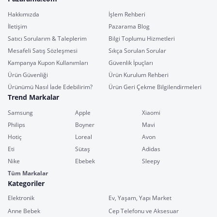
Hakkımızda
İşlem Rehberi
İletişim
Pazarama Blog
Satıcı Sorularım & Taleplerim
Bilgi Toplumu Hizmetleri
Mesafeli Satış Sözleşmesi
Sıkça Sorulan Sorular
Kampanya Kupon Kullanımları
Güvenlik İpuçları
Ürün Güvenliği
Ürün Kurulum Rehberi
Ürünümü Nasıl İade Edebilirim?
Ürün Geri Çekme Bilgilendirmeleri
Trend Markalar
Samsung
Apple
Xiaomi
Philips
Boyner
Mavi
Hotiç
Loreal
Avon
Eti
Sütaş
Adidas
Nike
Ebebek
Sleepy
Tüm Markalar
Kategoriler
Elektronik
Ev, Yaşam, Yapı Market
Anne Bebek
Cep Telefonu ve Aksesuar