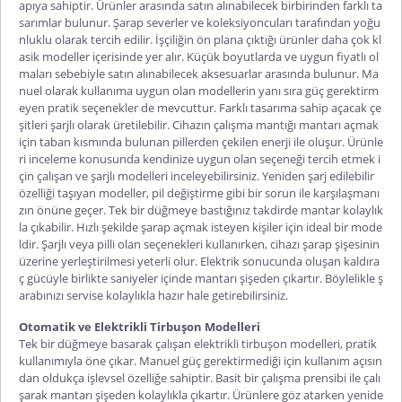
apıya sahiptir. Ürünler arasında satın alınabilecek birbirinden farklı ta
sarımlar bulunur. Şarap severler ve koleksiyoncuları tarafından yoğu
nluklu olarak tercih edilir. İşçiliğin ön plana çıktığı ürünler daha çok kl
asik modeller içerisinde yer alır. Küçük boyutlarda ve uygun fiyatlı ol
maları sebebiyle satın alınabilecek aksesuarlar arasında bulunur. Ma
nuel olarak kullanıma uygun olan modellerin yanı sıra güç gerektirm
eyen pratik seçenekler de mevcuttur. Farklı tasarıma sahip
a
çacak
çe
şitleri şarjlı olarak üretilebilir. Cihazın çalışma mantığı mantarı açmak
için taban kısmında bulunan pillerden çekilen enerji ile oluşur. Ürünle
ri inceleme konusunda kendinize uygun olan seçeneği tercih etmek i
çin çalışan ve şarjlı modelleri inceleyebilirsiniz. Yeniden şarj edilebilir
özelliği taşıyan modeller, pil değiştirme gibi bir sorun ile karşılaşmanı
zın önüne geçer. Tek bir düğmeye bastığınız takdirde mantar kolaylık
la çıkabilir. Hızlı şekilde şarap açmak isteyen kişiler için ideal bir mode
l
dir. Şarjlı veya pilli olan seçenekleri kullanırken, cihazı şarap şişesinin
üzerine yerleştirilmesi yeterli olur. Elektrik sonucunda oluşan kaldıra
ç gücüyle birlikte saniyeler içinde mantarı şişeden çıkartır. Böylelikle ş
arabınızı servise kolaylıkla hazır hale getirebilirsiniz.
Otomatik ve Elektrikli Tirbuşon Modelleri
Tek bir düğmeye basarak çalışan
elektrikli tirbuşon
modelleri, pratik
kullanımıyla öne çıkar. Manuel güç gerektirmediği için kullanım açısın
dan oldukça işlevsel özelliğe sahiptir. Basit bir çalışma prensibi ile çalı
şarak mantarı şişeden kolaylıkla çıkartır. Ürünlere göz atarken yenide