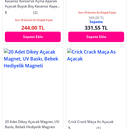
Kavanoz Konserve Açma Aparatı
Açacak Büyük Boy Kavanoz Kapak
Açma Aparatı
5
(2)
Son 10 Günün En Düşük Fiyatı
349,00 TL
Son 10 Günün En Düşük Fiyatı
Sepette
244,00 TL
331,55 TL
Sepete Ekle
Sepete Ekle
20 Adet Dikey Açacak Magnet, UV
Crick Crack Maça As Açacak
Baskı, Bebek Hediyelik Magneti
5
(1)