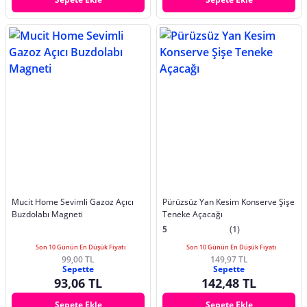
Mucit Home Sevimli Gazoz Açıcı
Pürüzsüz Yan Kesim Konserve Şişe
Buzdolabı Magneti
Teneke Açacağı
5
(1)
Son 10 Günün En Düşük Fiyatı
Son 10 Günün En Düşük Fiyatı
99,00 TL
149,97 TL
Sepette
Sepette
93,06 TL
142,48 TL
Sepete Ekle
Sepete Ekle