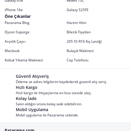
Galaxy A56
Redmi 15C
iPhone 16e
Galaxy S25FE
Öne Çıkanlar
Pazarama Blog
Harem Altın
Dyson Süpürge
Bilezik Fiyatları
Arçelik Çaycı
205 55 R16 Kış Lastiği
Macbook
Bulaşık Makinesi
Koltuk Yıkama Makinesi
Cep Telefonu
Güvenli Alışveriş
Ödeme ve adres bilgilerini kaydederek güvenli alış veriş.
Hızlı Kargo
Hızlı kargo ile ihtiyaçlarına en kısa sürede ulaş.
Kolay İade
Satın aldığın ürünü kolay iade edebilirsin.
Mobil Uygulama
Mobil uygulama ile Pazarama cebinde.
Pazarama.com