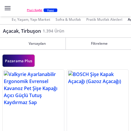
Yeni
Plus'ı Keşfet
Ev, Yaşam, Yapı Market
Sofra & Mutfak
Pratik Mutfak Aletleri
A
Açacak, Tirbuşon
1.394 Ürün
Varsayılan
Filtreleme
Pazarama Plus