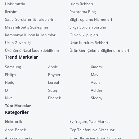
Hakkımızda
İşlem Rehberi
İletişim
Pazarama Blog
Satıcı Sorularım & Taleplerim
Bilgi Toplumu Hizmetleri
Mesafeli Satış Sözleşmesi
Sıkça Sorulan Sorular
Kampanya Kupon Kullanımları
Güvenlik İpuçları
Ürün Güvenliği
Ürün Kurulum Rehberi
Ürünümü Nasıl İade Edebilirim?
Ürün Geri Çekme Bilgilendirmeleri
Trend Markalar
Samsung
Apple
Xiaomi
Philips
Boyner
Mavi
Hotiç
Loreal
Avon
Eti
Sütaş
Adidas
Nike
Ebebek
Sleepy
Tüm Markalar
Kategoriler
Elektronik
Ev, Yaşam, Yapı Market
Anne Bebek
Cep Telefonu ve Aksesuar
Ayakkabı, Çanta
Kitap, Kırtasiye, Hobi, Oyuncak