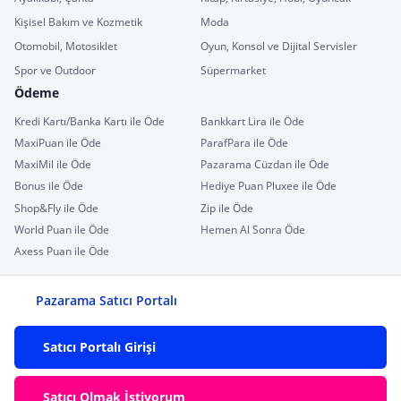
Kişisel Bakım ve Kozmetik
Moda
Otomobil, Motosiklet
Oyun, Konsol ve Dijital Servisler
Spor ve Outdoor
Süpermarket
Ödeme
Kredi Kartı/Banka Kartı ile Öde
Bankkart Lira ile Öde
MaxiPuan ile Öde
ParafPara ile Öde
MaxiMil ile Öde
Pazarama Cüzdan ile Öde
Bonus ile Öde
Hediye Puan Pluxee ile Öde
Shop&Fly ile Öde
Zip ile Öde
World Puan ile Öde
Hemen Al Sonra Öde
Axess Puan ile Öde
Pazarama Satıcı Portalı
Satıcı Portalı Girişi
Satıcı Olmak İstiyorum