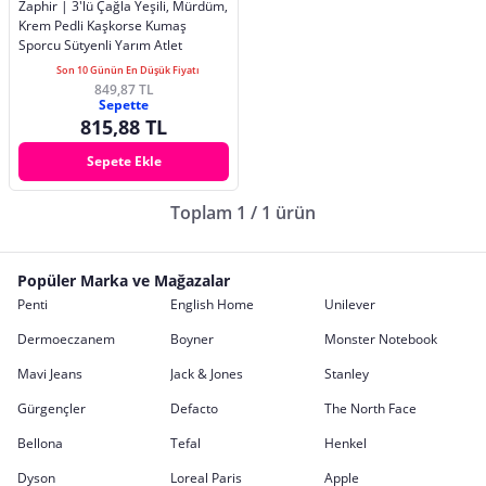
Zaphir | 3'lü Çağla Yeşili, Mürdüm,
Krem Pedli Kaşkorse Kumaş
Sporcu Sütyenli Yarım Atlet
Son 10 Günün En Düşük Fiyatı
849,87 TL
Sepette
815,88 TL
Sepete Ekle
Toplam 1 / 1 ürün
Popüler Marka ve Mağazalar
Penti
English Home
Unilever
Dermoeczanem
Boyner
Monster Notebook
Mavi Jeans
Jack & Jones
Stanley
Gürgençler
Defacto
The North Face
Bellona
Tefal
Henkel
Dyson
Loreal Paris
Apple