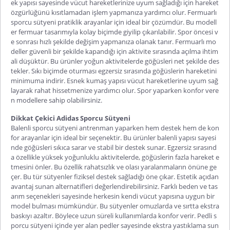
ek yapısı sayesinde vücut hareketlerinize uyum sağladığı için hareket
özgürlüğünü kısıtlamadan işlem yapmanıza yardımcı olur.
Fermuarlı
sporcu sütyeni
pratiklik arayanlar için ideal bir çözümdür. Bu modell
er fermuar tasarımıyla kolay biçimde giyilip çıkarılabilir. Spor öncesi v
e sonrası hızlı şekilde değişim yapmanıza olanak tanır. Fermuarlı mo
deller güvenli bir şekilde kapandığı için aktivite sırasında açılma ihtim
ali düşüktür. Bu ürünler yoğun aktivitelerde göğüsleri net şekilde des
tekler. Sıkı biçimde oturması egzersiz sırasında göğüslerin hareketini
minimuma indirir. Esnek kumaş yapısı vücut hareketlerine uyum sağ
layarak rahat hissetmenize yardımcı olur. Spor yaparken konfor vere
n modellere sahip olabilirsiniz.
Dikkat Çekici Adidas Sporcu Sütyeni
Balenli sporcu sütyeni
antrenman yaparken hem destek hem de kon
for arayanlar için ideal bir seçenektir. Bu ürünler balenli yapısı sayesi
nde göğüsleri sıkıca sarar ve stabil bir destek sunar. Egzersiz sırasınd
a özellikle yüksek yoğunluklu aktivitelerde, göğüslerin fazla hareket e
tmesini önler. Bu özellik rahatsızlık ve olası yaralanmaların önüne ge
çer. Bu tür sütyenler fiziksel destek sağladığı öne çıkar. Estetik açıdan
avantaj sunan alternatifleri değerlendirebilirsiniz. Farklı beden ve tas
arım seçenekleri sayesinde herkesin kendi vücut yapısına uygun bir
model bulması mümkündür. Bu sütyenler omuzlarda ve sırtta ekstra
baskıyı azaltır. Böylece uzun süreli kullanımlarda konfor verir.
Pedli s
porcu sütyeni
içinde yer alan pedler sayesinde ekstra yastıklama sun