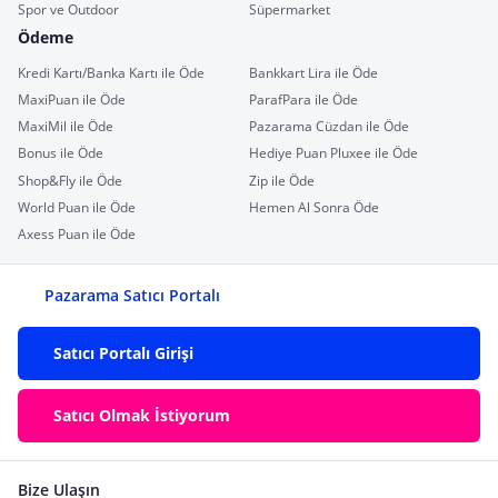
Spor ve Outdoor
Süpermarket
Ödeme
Kredi Kartı/Banka Kartı ile Öde
Bankkart Lira ile Öde
MaxiPuan ile Öde
ParafPara ile Öde
MaxiMil ile Öde
Pazarama Cüzdan ile Öde
Bonus ile Öde
Hediye Puan Pluxee ile Öde
Shop&Fly ile Öde
Zip ile Öde
World Puan ile Öde
Hemen Al Sonra Öde
Axess Puan ile Öde
Pazarama Satıcı Portalı
Satıcı Portalı Girişi
Satıcı Olmak İstiyorum
Bize Ulaşın