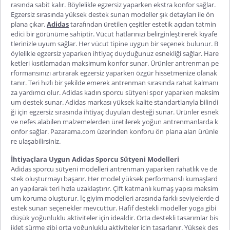
rasında sabit kalır. Böylelikle egzersiz yaparken ekstra konfor sağlar.
Egzersiz sırasında yüksek destek sunan modeller şık detayları ile ön
plana çıkar.
Adidas
tarafından üretilen çeşitler estetik açıdan tatmin
edici bir görünüme sahiptir. Vücut hatlarınızı belirginleştirerek kıyafe
tlerinizle uyum sağlar. Her vücut tipine uygun bir seçenek bulunur. B
öylelikle egzersiz yaparken ihtiyaç duyduğunuz esnekliği sağlar. Hare
ketleri kısıtlamadan maksimum konfor sunar. Ürünler antrenman pe
rformansınızı artırarak egzersiz yaparken özgür hissetmenize olanak
tanır. Teri hızlı bir şekilde emerek antrenman sırasında rahat kalmanı
za yardımcı olur.
Adidas kadın sporcu sütyeni
spor yaparken maksim
um destek sunar. Adidas markası yüksek kalite standartlarıyla bilindi
ği için egzersiz sırasında ihtiyaç duyulan desteği sunar. Ürünler esnek
ve nefes alabilen malzemelerden üretilerek yoğun antrenmanlarda k
onfor sağlar. Pazarama.com üzerinden konforu ön plana alan ürünle
re ulaşabilirsiniz.
İhtiyaçlara Uygun Adidas Sporcu Sütyeni Modelleri
Adidas sporcu sütyeni modelleri
antrenman yaparken rahatlık ve de
stek oluşturmayı başarır. Her model yüksek performanslı kumaşlard
an yapılarak teri hızla uzaklaştırır. Çift katmanlı kumaş yapısı maksim
um koruma oluşturur. İç giyim modelleri arasında farklı seviyelerde d
estek sunan seçenekler mevcuttur. Hafif destekli modeller yoga gibi
düşük yoğunluklu aktiviteler için idealdir. Orta destekli tasarımlar bis
iklet sürme gibi orta yoğunluklu aktiviteler için tasarlanır. Yüksek des