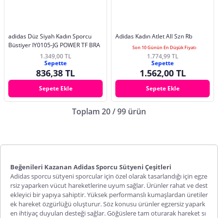
adidas Düz Siyah Kadın Sporcu
Adidas Kadın Atlet All Szn Rb
Büstiyer IY0105-JG POWER TF BRA
Son 10 Günün En Düşük Fiyatı
1.349,00 TL
1.774,99 TL
Sepette
Sepette
836,38 TL
1.562,00 TL
Sepete Ekle
Sepete Ekle
Toplam 20 / 99 ürün
Beğenileri Kazanan Adidas Sporcu Sütyeni Çeşitleri
Adidas sporcu sütyeni
sporcular için özel olarak tasarlandığı için egze
rsiz yaparken vücut hareketlerine uyum sağlar. Ürünler rahat ve dest
ekleyici bir yapıya sahiptir. Yüksek performanslı kumaşlardan üretiler
ek hareket özgürlüğü oluşturur. Söz konusu ürünler egzersiz yapark
en ihtiyaç duyulan desteği sağlar. Göğüslere tam oturarak hareket sı