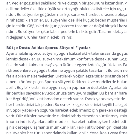
ar. Pedler göğüsleri şekillendirir ve düzgün bir görünüm kazandırır. P
edli modeller özellikle düşük ve orta yoğunluklu aktiviteler için uygu
ndur. Bu sütyenler göğüsleri nazikçe sarar ve hareket sırasında oluşa
n rahatsızlıkları önler. Bu sütyenler özellikle küçük beden müşteriler i
çin idealdir. Göğüsleri dolgun gösteren tasarımlar doğal bir şekil kaza
ndırır. Bu sütyenler çıkarılabilir pedlerle birlikte gelir. Tasarım detayla
rı değişen ürünleri temin edebilirsiniz.
Bütçe Dostu Adidas Sporcu Sütyeni Fiyatları
Ayarlanabilir sporcu sütyeni
yoğun fiziksel aktiviteler sırasında göğüs
lerinizi destekler. Bu sütyen maksimum konfor ve destek sunar. Göğ
üslerin sabit kalmasını sağlayan ürünler egzersizde özgürlük tanır. Fa
rklı bedenlere ve göğüs tiplerine uygun şekilde tasarlanır. Bu ürün ne
fes alabilen malzemelerden üretilerek yoğun egzersizler sırasında terl
emenin önüne geçer. Sporcu sütyeni farklı renk ve modellerde bulun
abilir. Böylelikle stilinize uygun seçim yapmanızı destekler. Ayarlanab
ilir bantları sayesinde vücudunuza tam uyum sağlar. Bu bantlar hare
ket özgürlüğünü kısıtlamadan destek sunar. Esnek yapısı sayesinde
her hareketinizi takip eder. Bu esneklik egzersizlerinizi keyifli hale get
irir. Spor yaparken özgürce hareket edebilmeniz için gereken desteği
verir. Düz dikişleri sayesinde cildinizi tahriş etmeden sürtünmeyi min
imuma indirir. Ayarlanabilir modeller hareket halindeyken hedefledi
ğiniz desteğe ulaşmanızı mümkün kılar. Farklı aktiviteler için ideal ola
n sütyenler her türlü spor dalında kullanılabilir. Yoga, koşu veya fitne