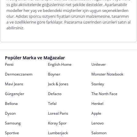
ss gibi aktivitelerde göğüslerinizi net şekilde destekler. Ayarlanabilir
modeller her yaş ve bedendeki müşteriler için uygun seçeneklerden
olur.
Adidas sporcu sütyeni fiyatları
ürünün malzemesine, tasarımın
a ve özelliklerine göre farklılaşır. Pazarama üzerinden ürünleri satın al
abilirsiniz.
Popüler Marka ve Mağazalar
Penti
English Home
Unilever
Dermoeczanem
Boyner
Monster Notebook
Mavi Jeans
Jack & Jones
Stanley
Gürgençler
Defacto
The North Face
Bellona
Tefal
Henkel
Dyson
Loreal Paris
Apple
Samsung
Koray Spor
Lenovo
Sportive
Lumberjack
Salomon