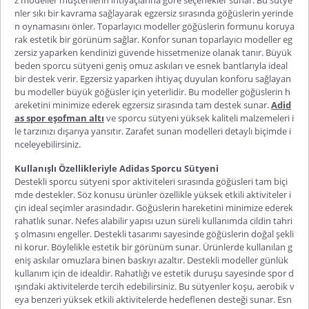
nler sıkı bir kavrama sağlayarak egzersiz sırasında göğüslerin yerinde
n oynamasını önler. Toparlayıcı modeller göğüslerin formunu koruya
rak estetik bir görünüm sağlar. Konfor sunan toparlayıcı modeller eg
zersiz yaparken kendinizi güvende hissetmenize olanak tanır.
Büyük
beden sporcu sütyeni
geniş omuz askıları ve esnek bantlarıyla ideal
bir destek verir. Egzersiz yaparken ihtiyaç duyulan konforu sağlayan
bu modeller büyük göğüsler için yeterlidir. Bu modeller göğüslerin h
areketini minimize ederek egzersiz sırasında tam destek sunar.
Adid
as spor eşofman altı
ve sporcu sütyeni yüksek kaliteli malzemeleri i
le tarzınızı dışarıya yansıtır. Zarafet sunan modelleri detaylı biçimde i
nceleyebilirsiniz.
Kullanışlı Özellikleriyle Adidas Sporcu Sütyeni
Destekli sporcu sütyeni
spor aktiviteleri sırasında göğüsleri tam biçi
mde destekler. Söz konusu ürünler özellikle yüksek etkili aktiviteler i
çin ideal seçimler arasındadır. Göğüslerin hareketini minimize ederek
rahatlık sunar. Nefes alabilir yapısı uzun süreli kullanımda cildin tahri
ş olmasını engeller. Destekli tasarımı sayesinde göğüslerin doğal şekli
ni korur. Böylelikle estetik bir görünüm sunar. Ürünlerde kullanılan g
eniş askılar omuzlara binen baskıyı azaltır. Destekli modeller günlük
kullanım için de idealdir. Rahatlığı ve estetik duruşu sayesinde spor d
ışındaki aktivitelerde tercih edebilirsiniz. Bu sütyenler koşu, aerobik v
eya benzeri yüksek etkili aktivitelerde hedeflenen desteği sunar. Esn