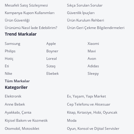
Mesafeli Satış Sözleşmesi
Sıkça Sorulan Sorular
Kampanya Kupon Kullanımları
Güvenlik İpuçları
Ürün Güvenliği
Ürün Kurulum Rehberi
Ürünümü Nasıl İade Edebilirim?
Ürün Geri Çekme Bilgilendirmeleri
Trend Markalar
Samsung
Apple
Xiaomi
Philips
Boyner
Mavi
Hotiç
Loreal
Avon
Eti
Sütaş
Adidas
Nike
Ebebek
Sleepy
Tüm Markalar
Kategoriler
Elektronik
Ev, Yaşam, Yapı Market
Anne Bebek
Cep Telefonu ve Aksesuar
Ayakkabı, Çanta
Kitap, Kırtasiye, Hobi, Oyuncak
Kişisel Bakım ve Kozmetik
Moda
Otomobil, Motosiklet
Oyun, Konsol ve Dijital Servisler