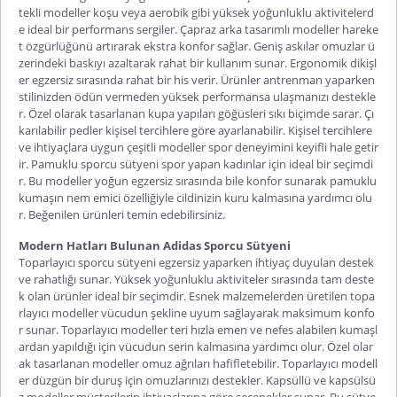
tekli modeller koşu veya aerobik gibi yüksek yoğunluklu aktivitelerd
e ideal bir performans sergiler. Çapraz arka tasarımlı modeller hareke
t özgürlüğünü artırarak ekstra konfor sağlar. Geniş askılar omuzlar ü
zerindeki baskıyı azaltarak rahat bir kullanım sunar. Ergonomik dikişl
er egzersiz sırasında rahat bir his verir. Ürünler antrenman yaparken
stilinizden ödün vermeden yüksek performansa ulaşmanızı destekle
r. Özel olarak tasarlanan kupa yapıları göğüsleri sıkı biçimde sarar. Çı
karılabilir pedler kişisel tercihlere göre ayarlanabilir. Kişisel tercihlere
ve ihtiyaçlara uygun çeşitli modeller spor deneyimini keyifli hale getir
ir.
Pamuklu sporcu sütyeni
spor yapan kadınlar için ideal bir seçimdi
r. Bu modeller yoğun egzersiz sırasında bile konfor sunarak pamuklu
kumaşın nem emici özelliğiyle cildinizin kuru kalmasına yardımcı olu
r. Beğenilen ürünleri temin edebilirsiniz.
Modern Hatları Bulunan Adidas Sporcu Sütyeni
Toparlayıcı sporcu sütyeni
egzersiz yaparken ihtiyaç duyulan destek
ve rahatlığı sunar. Yüksek yoğunluklu aktiviteler sırasında tam deste
k olan ürünler ideal bir seçimdir. Esnek malzemelerden üretilen topa
rlayıcı modeller vücudun şekline uyum sağlayarak maksimum konfo
r sunar. Toparlayıcı modeller teri hızla emen ve nefes alabilen kumaşl
ardan yapıldığı için vücudun serin kalmasına yardımcı olur. Özel olar
ak tasarlanan modeller omuz ağrıları hafifletebilir. Toparlayıcı modell
er düzgün bir duruş için omuzlarınızı destekler. Kapsüllü ve kapsülsü
z modeller müşterilerin ihtiyaçlarına göre seçenekler sunar. Bu sütye