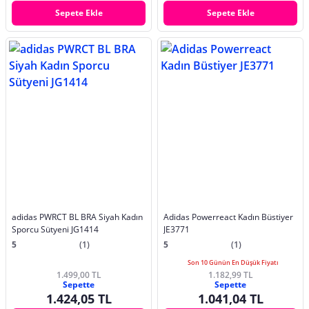
Sepete Ekle
Sepete Ekle
adidas PWRCT BL BRA Siyah Kadın
Adidas Powerreact Kadın Büstiyer
Sporcu Sütyeni JG1414
JE3771
5
(1)
5
(1)
Son 10 Günün En Düşük Fiyatı
1.499,00 TL
1.182,99 TL
Sepette
Sepette
1.424,05 TL
1.041,04 TL