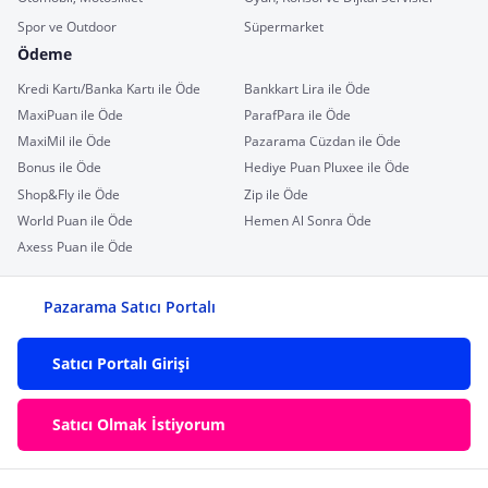
Spor ve Outdoor
Süpermarket
Ödeme
Kredi Kartı/Banka Kartı ile Öde
Bankkart Lira ile Öde
MaxiPuan ile Öde
ParafPara ile Öde
MaxiMil ile Öde
Pazarama Cüzdan ile Öde
Bonus ile Öde
Hediye Puan Pluxee ile Öde
Shop&Fly ile Öde
Zip ile Öde
World Puan ile Öde
Hemen Al Sonra Öde
Axess Puan ile Öde
Pazarama Satıcı Portalı
Satıcı Portalı Girişi
Satıcı Olmak İstiyorum