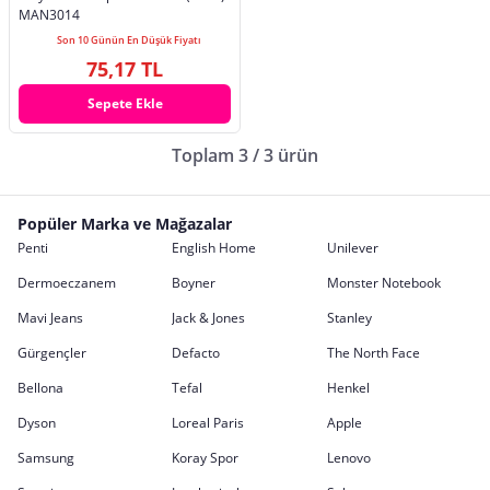
MAN3014
Son 10 Günün En Düşük Fiyatı
75,17 TL
Sepete Ekle
Toplam 3 / 3 ürün
Popüler Marka ve Mağazalar
Penti
English Home
Unilever
Dermoeczanem
Boyner
Monster Notebook
Mavi Jeans
Jack & Jones
Stanley
Gürgençler
Defacto
The North Face
Bellona
Tefal
Henkel
Dyson
Loreal Paris
Apple
Samsung
Koray Spor
Lenovo