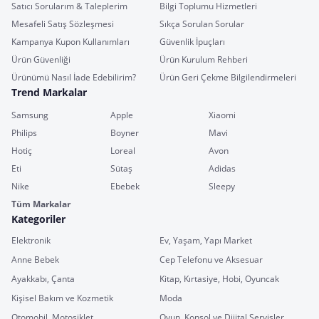
Satıcı Sorularım & Taleplerim
Bilgi Toplumu Hizmetleri
Mesafeli Satış Sözleşmesi
Sıkça Sorulan Sorular
Kampanya Kupon Kullanımları
Güvenlik İpuçları
Ürün Güvenliği
Ürün Kurulum Rehberi
Ürünümü Nasıl İade Edebilirim?
Ürün Geri Çekme Bilgilendirmeleri
Trend Markalar
Samsung
Apple
Xiaomi
Philips
Boyner
Mavi
Hotiç
Loreal
Avon
Eti
Sütaş
Adidas
Nike
Ebebek
Sleepy
Tüm Markalar
Kategoriler
Elektronik
Ev, Yaşam, Yapı Market
Anne Bebek
Cep Telefonu ve Aksesuar
Ayakkabı, Çanta
Kitap, Kırtasiye, Hobi, Oyuncak
Kişisel Bakım ve Kozmetik
Moda
Otomobil, Motosiklet
Oyun, Konsol ve Dijital Servisler