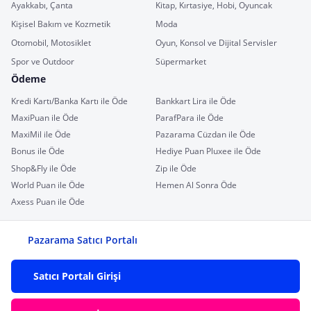
Ayakkabı, Çanta
Kitap, Kırtasiye, Hobi, Oyuncak
Kişisel Bakım ve Kozmetik
Moda
Otomobil, Motosiklet
Oyun, Konsol ve Dijital Servisler
Spor ve Outdoor
Süpermarket
Ödeme
Kredi Kartı/Banka Kartı ile Öde
Bankkart Lira ile Öde
MaxiPuan ile Öde
ParafPara ile Öde
MaxiMil ile Öde
Pazarama Cüzdan ile Öde
Bonus ile Öde
Hediye Puan Pluxee ile Öde
Shop&Fly ile Öde
Zip ile Öde
World Puan ile Öde
Hemen Al Sonra Öde
Axess Puan ile Öde
Pazarama Satıcı Portalı
Satıcı Portalı Girişi