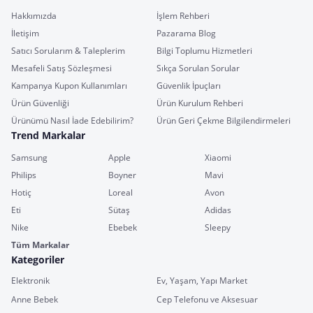
Hakkımızda
İşlem Rehberi
İletişim
Pazarama Blog
Satıcı Sorularım & Taleplerim
Bilgi Toplumu Hizmetleri
Mesafeli Satış Sözleşmesi
Sıkça Sorulan Sorular
Kampanya Kupon Kullanımları
Güvenlik İpuçları
Ürün Güvenliği
Ürün Kurulum Rehberi
Ürünümü Nasıl İade Edebilirim?
Ürün Geri Çekme Bilgilendirmeleri
Trend Markalar
Samsung
Apple
Xiaomi
Philips
Boyner
Mavi
Hotiç
Loreal
Avon
Eti
Sütaş
Adidas
Nike
Ebebek
Sleepy
Tüm Markalar
Kategoriler
Elektronik
Ev, Yaşam, Yapı Market
Anne Bebek
Cep Telefonu ve Aksesuar