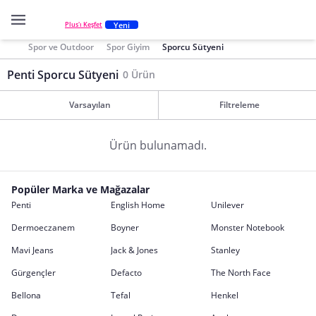
Yeni
Plus'ı Keşfet
Spor ve Outdoor
Spor Giyim
Sporcu Sütyeni
Penti Sporcu Sütyeni
0 Ürün
Varsayılan
Filtreleme
Ürün bulunamadı.
Popüler Marka ve Mağazalar
Penti
English Home
Unilever
Dermoeczanem
Boyner
Monster Notebook
Mavi Jeans
Jack & Jones
Stanley
Gürgençler
Defacto
The North Face
Bellona
Tefal
Henkel