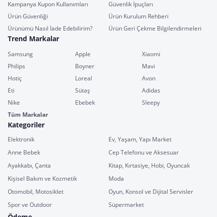
Kampanya Kupon Kullanımları
Güvenlik İpuçları
Ürün Güvenliği
Ürün Kurulum Rehberi
Ürünümü Nasıl İade Edebilirim?
Ürün Geri Çekme Bilgilendirmeleri
Trend Markalar
Samsung
Apple
Xiaomi
Philips
Boyner
Mavi
Hotiç
Loreal
Avon
Eti
Sütaş
Adidas
Nike
Ebebek
Sleepy
Tüm Markalar
Kategoriler
Elektronik
Ev, Yaşam, Yapı Market
Anne Bebek
Cep Telefonu ve Aksesuar
Ayakkabı, Çanta
Kitap, Kırtasiye, Hobi, Oyuncak
Kişisel Bakım ve Kozmetik
Moda
Otomobil, Motosiklet
Oyun, Konsol ve Dijital Servisler
Spor ve Outdoor
Süpermarket
Ödeme