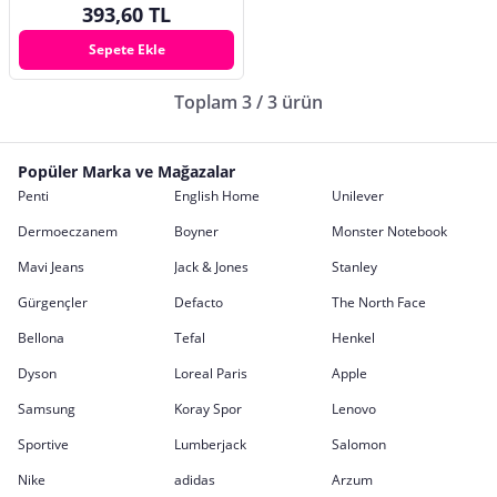
393,60 TL
Sepete Ekle
Toplam 3 / 3 ürün
Popüler Marka ve Mağazalar
Penti
English Home
Unilever
Dermoeczanem
Boyner
Monster Notebook
Mavi Jeans
Jack & Jones
Stanley
Gürgençler
Defacto
The North Face
Bellona
Tefal
Henkel
Dyson
Loreal Paris
Apple
Samsung
Koray Spor
Lenovo
Sportive
Lumberjack
Salomon
Nike
adidas
Arzum