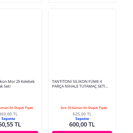
likon Mor 2li Kelebek
TANTİTONİ SİLİKON FÜME 4
ak Seti
PARÇA NİHALE TUTAMAÇ SETİ
SOFT TUTSET4F
Günün En Düşük Fiyatı
Son 10 Günün En Düşük Fiyatı
369,00 TL
625,00 TL
Sepette
Sepette
50,55 TL
600,00 TL