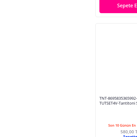
Sepete E
TNT-8695835365992
TUTSET4V-Tantitoni S
4 Parça Nihale Tutam
Son 10 Günün En 
580,00 
Sepett