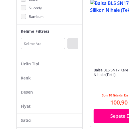
Yağlık, Sirkelik, Sosluk
Siliconly
Yumurtalık
Bambum
Pionny
Kelime Filtresi
mucit home
Tantitoni
Tiesa Home
Ogeda Home
Ürün Tipi
OEM
Balsa BLS SN17 Kare 
Ahşap
Nihale (Tekli)
MARSİLYAN
Renk
Silikon
Jet's Home
Metal
Desen
PORSELEN DİYARI
Son 10 Günün En 
Paslanmaz Çelik
100,90
Yok
Erdo Ticaret
Siyah
Fiyat
Silikon Tutacak
Var
Nishev
Çok Renkli
Sepete E
Çay Makinesi
Satıcı
Ahlat Store
Gri
Hasır
Hellove