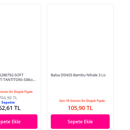
5286792-SOFT
Balsa DSN03 Bambu Nihale 3 Lü
-TANTİTONİ-Silikon
 Nihale Tutamaç Seti
Günün En Düşük Fiyatı
704,90 TL
Son 10 Günün En Düşük Fiyatı
Sepette
62,61 TL
105,90 TL
epete Ekle
Sepete Ekle