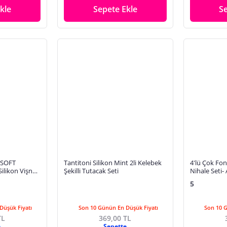
kle
Sepete Ekle
S
-SOFT
Tantitoni Silikon Mint 2li Kelebek
4'lü Çok Fon
ilikon Vişne
Şekilli Tutacak Seti
Nihale Seti-
aç Seti
Seti 4'lü
5
Düşük Fiyatı
Son 10 Günün En Düşük Fiyatı
Son 10 
TL
369,00 TL
e
Sepette