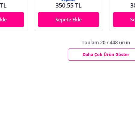
 TL
350,55 TL
3
kle
Sepete Ekle
S
Toplam 20 / 448 ürün
Daha Çok Ürün Göster