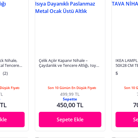
ck Nihale,
Çelik Açılır Kapanır Nihale –
IKEA LAMPL
tal Tencere
Çaydanlık ve Tencere Altlığı, Isıya
50X28 CM T
Dayanıklı Paslanmaz Metal Ocak
NİHALESİ
(2)
5
Üstü Altlık
Düşük Fiyatı
Son 10 Günün En Düşük Fiyatı
Son 10 
TL
499,99 TL
e
Sepette
 TL
450,00 TL
7
kle
Sepete Ekle
S