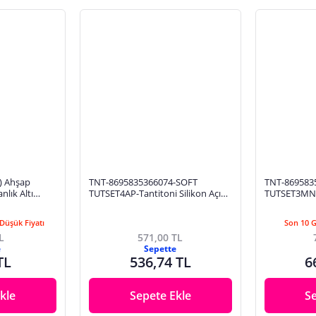
TNT-8695835366074-SOFT
TNT-869583
lık Altı
TUTSET4AP-Tantitoni Silikon Açık
TUTSET3MNT
hşap Nihale
Pembe 4 Parça Nihale Tutamaç
Mint 3 Parça
Seti
Düşük Fiyatı
Son 10 
L
571,00 TL
e
Sepette
TL
536,74 TL
6
kle
Sepete Ekle
S