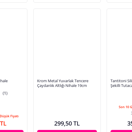
ihale
Krom Metal Yuvarlak Tencere
Tantitoni Si
Çaydanlık Altlığı Nihale 19cm
Şekilli Tutac
(1)
Son 10 
Düşük Fiyatı
 TL
299,50 TL
3