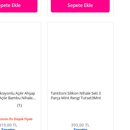
epete Ekle
Sepete Ekle
ksiyonlu Açılır Ahşap
Tantitoni Silikon Nihale Seti 3
 Açılır Bambu Nihale
Parça Mint Rengi Tutset3Mnt
(1)
Günün En Düşük Fiyatı
319,00 TL
393,00 TL
Sepette
Sepette