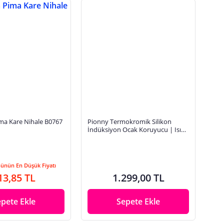
a Kare Nihale B0767
Pionny Termokromik Silikon
İndüksiyon Ocak Koruyucu | Isıya
Dayanıklı Kaymaz Mat
Günün En Düşük Fiyatı
13,85 TL
1.299,00 TL
epete Ekle
Sepete Ekle