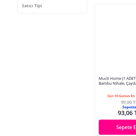
Sarı
Satıcı Tipi
Masaüstü
Wenko
Krem
Kırmızı
Beyaz
Desenli
Naturel
Pembe
Mucit Home (1 ADET) Ahşap
Bambu Nihale, Çaydan
Sıcak Tencere Için A
Altlık Kare Yuvarlak
Son 10 Günün En 
99,00 T
Sepett
93,06 
Sepete E