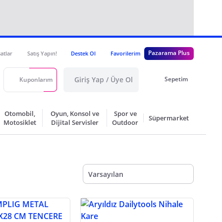
Pazarama Plus
satlar
Satış Yapın!
Destek Ol
Favorilerim
Giriş Yap / Üye Ol
Sepetim
Kuponlarım
Otomobil,
Oyun, Konsol ve
Spor ve
Süpermarket
Motosiklet
Dijital Servisler
Outdoor
Varsayılan