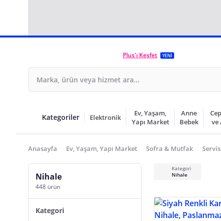
Plus'ı Keşfet
YENİ
Ev, Yaşam,
Anne
Cep
Kategoriler
Elektronik
Yapı Market
Bebek
ve
Anasayfa
Ev, Yaşam, Yapı Market
Sofra & Mutfak
Servis
Kategori
Nihale
Nihale
448 ürün
Kategori