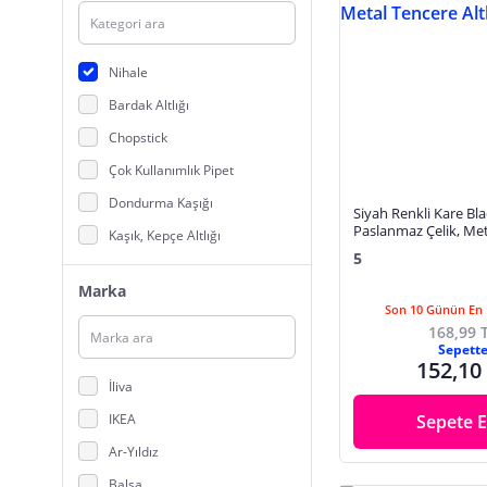
Nihale
Bardak Altlığı
Chopstick
Çok Kullanımlık Pipet
Dondurma Kaşığı
Siyah Renkli Kare Bla
Paslanmaz Çelik, Me
Kaşık, Kepçe Altlığı
Altlığı
5
Kepçe
Marka
Servis Maşası
Son 10 Günün En 
168,99 
Servis Seti
Sepett
152,10
Spatula
İliva
Şekerlik, Lokumluk
IKEA
Sepete E
Tepsi
Ar-Yıldız
Tuz, Karabiber Değirmeni
Balsa