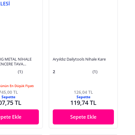
IG METAL NİHALE
Aryıldız Dailytools Nihale Kare
ENCERE TAVA
(1)
2
(1)
Günün En Düşük Fiyatı
745,00 TL
126,04 TL
Sepette
Sepette
07,75 TL
119,74 TL
epete Ekle
Sepete Ekle