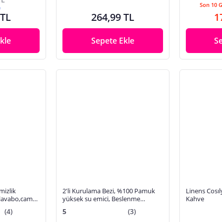
Son 10 
e
 TL
264,99 TL
1
kle
Sepete Ekle
S
mizlik
2'li Kurulama Bezi, %100 Pamuk
Linens Cosı
,lavabo,cam
yüksek su emici, Beslenme
Kahve
örtüsü, Çok amaçlı servis peçetesi
(4)
5
(3)
45x60cm