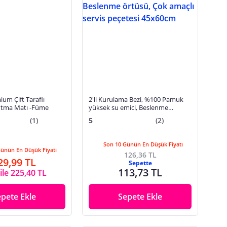
um Çift Taraflı
2'li Kurulama Bezi, %100 Pamuk
utma Matı -Füme
yüksek su emici, Beslenme
örtüsü, Çok amaçlı servis peçetesi
(1)
5
(2)
45x60cm
Son 10 Günün En Düşük Fiyatı
Günün En Düşük Fiyatı
126,36 TL
29,99 TL
Sepette
113,73 TL
ile 225,40 TL
epete Ekle
Sepete Ekle