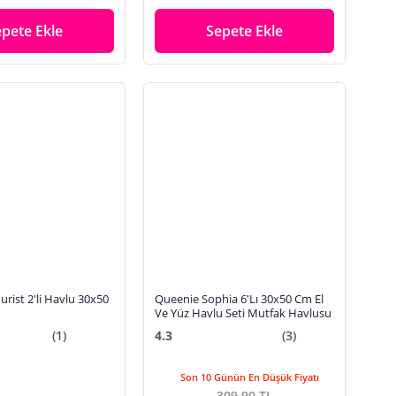
epete Ekle
Sepete Ekle
urist 2'li Havlu 30x50
Queenie Sophia 6'Lı 30x50 Cm El
Ve Yüz Havlu Seti Mutfak Havlusu
(1)
4.3
(3)
Son 10 Günün En Düşük Fiyatı
309,90 TL