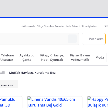
Fır
Hakkımızda
Sıkça Sorulan Sorular
İade Süreci
Siparişlerim
Puanlarım
 Telefonu
Ayakkabı,
Kitap, Kırtasiye,
Kişisel Bakım
Moda
 Aksesuar
Çanta
Hobi, Oyuncak
ve Kozmetik
tili
Mutfak Havlusu, Kurulama Bezi
rulama Bezi