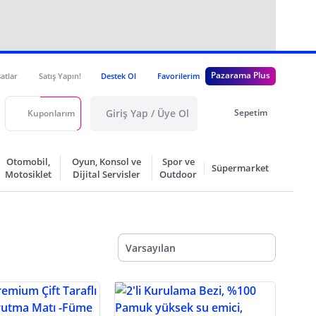
Pazarama Plus
satlar
Satış Yapın!
Destek Ol
Favorilerim
Giriş Yap / Üye Ol
Sepetim
Kuponlarım
Otomobil,
Oyun, Konsol ve
Spor ve
Süpermarket
Motosiklet
Dijital Servisler
Outdoor
Varsayılan