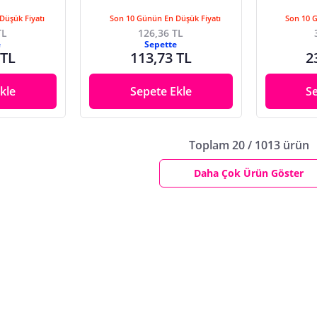
Düşük Fiyatı
Son 10 Günün En Düşük Fiyatı
Son 10 
TL
126,36 TL
e
Sepette
 TL
113,73 TL
2
kle
Sepete Ekle
S
Toplam 20 / 1013 ürün
Daha Çok Ürün Göster