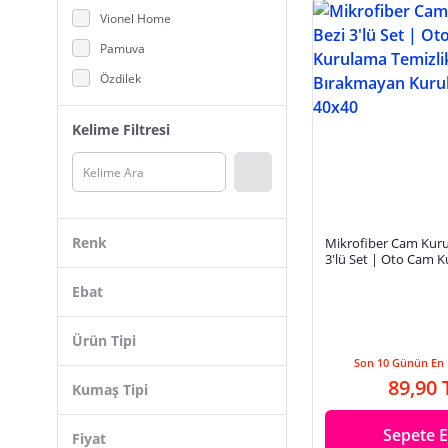
Vionel Home
Pamuva
Özdilek
TeksNil Home
Kelime Filtresi
Effe Online
Madame Coco
Lydia home
Model Home
Renk
Mikrofiber Cam Kuru
Murat
3'lü Set | Oto Cam 
Temizlik Bezi | İz B
Technow
Ebat
Kurulama Bez | 40x
Bersel butik
Çok Renkli
Ürün Tipi
Best Hırdavat
Beyaz
Son 10 Günün En 
Mutfak Havlusu
Schafer
30 x 50 cm
89,90 
Kumaş Tipi
Gri
Kurulama Bezi
Tchibo
40 x 60 cm
Mavi
Pamuk
Sepete E
Bulaşık Kurutma Örtüsü
Fiyat
Hepsine Rakip
25 x 30 cm