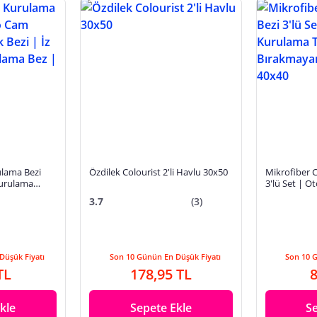
lama Bezi
Özdilek Colourist 2'li Havlu 30x50
Mikrofiber 
Kurulama
3'lü Set | 
ırakmayan
Temizlik Bez
3.7
(3)
40
Kurulama Be
Düşük Fiyatı
Son 10 Günün En Düşük Fiyatı
Son 10 
TL
178,95 TL
8
kle
Sepete Ekle
S