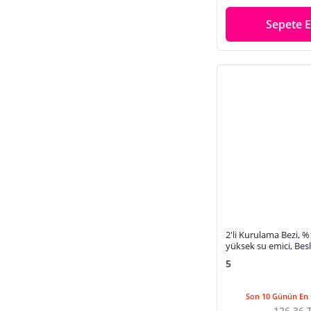
Sepete E
2'li Kurulama Bezi,
yüksek su emici, Be
örtüsü, Çok amaçlı se
5
45x60cm
Son 10 Günün En 
126,36 