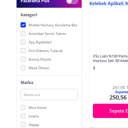
Pazarama Plus
Kategori
Mutfak Havlusu, Kurulama Bezi
Amerikan Servis Takımı
Aşçı Kıyafetleri
Fırın Eldiveni, Tutacak
3'lü Lüks %100 Pam
Kumaş Peçete
Havlusu Seti 3D Kele
30x50 Cm
3
Masa Örtüsü
Mutfak Önlüğü
Marka
Mutfak Önlük, Eldiven Seti
261,00 
Sepett
Runner
250,56
Mira Home
Sepete E
Linens
Happy