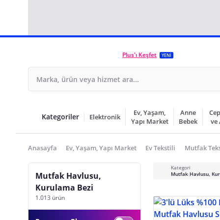
Plus'ı Keşfet
YENİ
Ev, Yaşam,
Anne
Cep
Kategoriler
Elektronik
Yapı Market
Bebek
ve
Anasayfa
Ev, Yaşam, Yapı Market
Ev Tekstili
Mutfak Teks
Kategori
Mutfak Havlusu,
Mutfak Havlusu, Ku
Kurulama Bezi
1.013 ürün