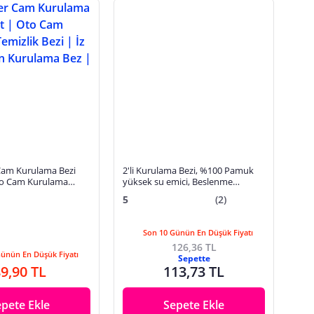
Cam Kurulama Bezi
2'li Kurulama Bezi, %100 Pamuk
Oto Cam Kurulama
yüksek su emici, Beslenme
i | İz Bırakmayan
örtüsü, Çok amaçlı servis peçetesi
5
(2)
z | 40x40
45x60cm
Son 10 Günün En Düşük Fiyatı
126,36 TL
Günün En Düşük Fiyatı
Sepette
9,90 TL
113,73 TL
epete Ekle
Sepete Ekle