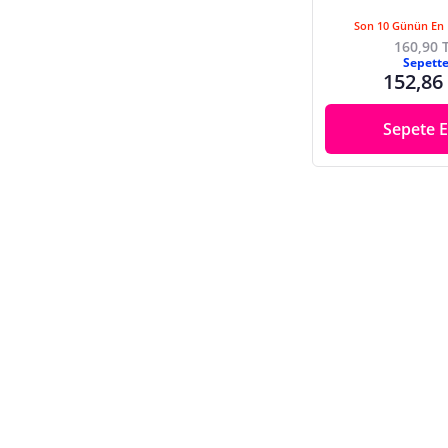
Son 10 Günün En 
160,90 
Sepett
152,86
Sepete E