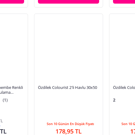
pembe Renkli
Özdilek Colourist 2'li Havlu 30x50
Özdilek Colo
rulama
ü,servis
(1)
2
TL
Son 10 Günün En Düşük Fiyatı
Son 10 
e
 TL
178,95 TL
1