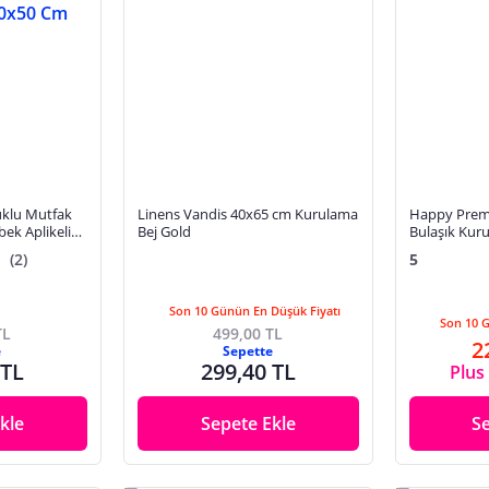
uklu Mutfak
Linens Vandis 40x65 cm Kurulama
Happy Premi
bek Aplikeli
Bej Gold
Bulaşık Kur
(2)
5
Son 10 Günün En Düşük Fiyatı
Son 10 
TL
499,00 TL
2
e
Sepette
 TL
299,40 TL
Plus 
kle
Sepete Ekle
S