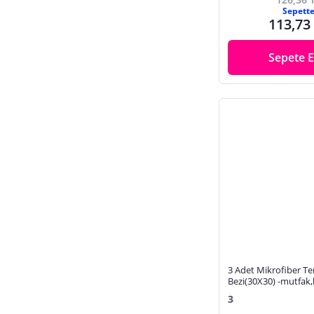
Sepett
113,73
Sepete E
3 Adet Mikrofiber Te
Bezi(30X30) -mutfak
Için Kurulama Bezi
3