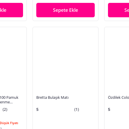
kle
Sepete Ekle
S
 %100 Pamuk
Bretta Bulaşık Matı
Özdilek Colo
slenme
rvis peçetesi
(2)
5
(1)
5
Düşük Fiyatı
TL