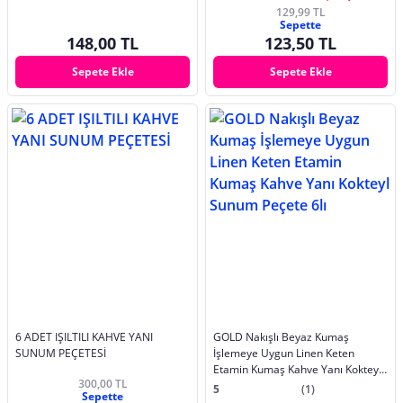
129,99 TL
Sepette
148,00 TL
123,50 TL
Sepete Ekle
Sepete Ekle
6 ADET IŞILTILI KAHVE YANI
GOLD Nakışlı Beyaz Kumaş
SUNUM PEÇETESİ
İşlemeye Uygun Linen Keten
Etamin Kumaş Kahve Yanı Kokteyl
300,00 TL
Sunum Peçete 6lı
5
(1)
Sepette