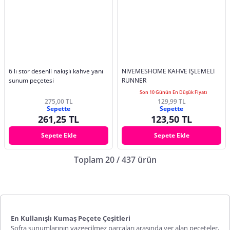
6 lı stor desenli nakışlı kahve yanı
NİVEMESHOME KAHVE İŞLEMELİ
sunum peçetesi
RUNNER
Son 10 Günün En Düşük Fiyatı
275,00 TL
129,99 TL
Sepette
Sepette
261,25 TL
123,50 TL
Sepete Ekle
Sepete Ekle
Toplam 20 / 437 ürün
En Kullanışlı Kumaş Peçete Çeşitleri
Sofra sunumlarının vazgeçilmez parçaları arasında yer alan peçeteler,