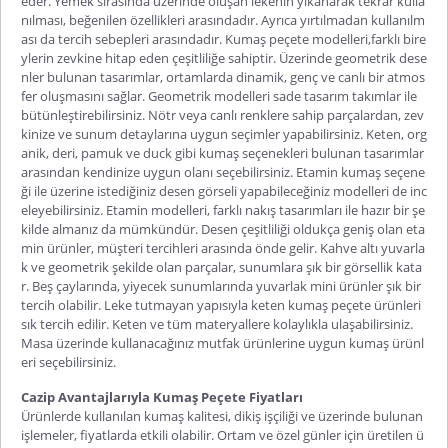
eder. Yemek sırasında üzerinde oluşan lekenin yıkanarak tekrar kulla
nılması, beğenilen özellikleri arasındadır. Ayrıca yırtılmadan kullanılm
ası da tercih sebepleri arasındadır.
Kumaş peçete modelleri
,
farklı bire
ylerin zevkine hitap eden çeşitliliğe sahiptir. Üzerinde geometrik dese
nler bulunan tasarımlar, ortamlarda dinamik, genç ve canlı bir atmos
fer oluşmasını sağlar. Geometrik modelleri sade tasarım takımlar ile
bütünleştirebilirsiniz. Nötr veya canlı renklere sahip parçalardan, zev
kinize ve sunum detaylarına uygun seçimler yapabilirsiniz. Keten, org
anik, deri, pamuk ve duck gibi kumaş seçenekleri bulunan tasarımlar
arasından kendinize uygun olanı seçebilirsiniz. Etamin kumaş seçene
ği ile üzerine istediğiniz desen görseli yapabileceğiniz modelleri de inc
eleyebilirsiniz. Etamin modelleri, farklı nakış tasarımları ile hazır bir şe
kilde almanız da mümkündür. Desen çeşitliliği oldukça geniş olan eta
min ürünler, müşteri tercihleri arasında önde gelir. Kahve altı yuvarla
k ve geometrik şekilde olan parçalar, sunumlara şık bir görsellik kata
r. Beş çaylarında, yiyecek sunumlarında yuvarlak mini ürünler şık bir
tercih olabilir. Leke tutmayan yapısıyla
keten kumaş peçete
ürünleri
sık tercih edilir. Keten ve tüm materyallere kolaylıkla ulaşabilirsiniz.
Masa üzerinde kullanacağınız mutfak ürünlerine uygun kumaş ürünl
eri seçebilirsiniz.
Cazip Avantajlarıyla Kumaş Peçete Fiyatları
Ürünlerde kullanılan kumaş kalitesi, dikiş işçiliği ve üzerinde bulunan
işlemeler, fiyatlarda etkili olabilir. Ortam ve özel günler için üretilen ü