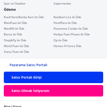
Spor ve Outdoor
Süpermarket
Ödeme
Kredi Kartı/Banka Kartı ile Öde
Bankkart Lira ile Öde
MaxiPuan ile Öde
ParafPara ile Öde
MaxiMil ile Öde
Pazarama Cüzdan ile Öde
Bonus ile Öde
Hediye Puan Pluxee ile Öde
Shop&Fly ile Öde
Zip ile Öde
World Puan ile Öde
Hemen Al Sonra Öde
Axess Puan ile Öde
Pazarama Satıcı Portalı
Satıcı Portalı Girişi
Satıcı Olmak İstiyorum
Bize Ulaşın