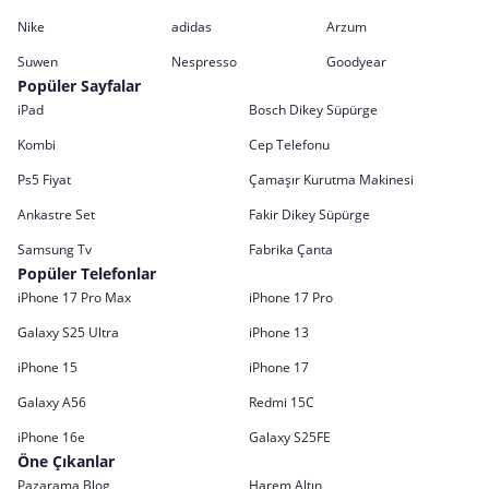
Nike
adidas
Arzum
Suwen
Nespresso
Goodyear
Popüler Sayfalar
iPad
Bosch Dikey Süpürge
Kombi
Cep Telefonu
Ps5 Fiyat
Çamaşır Kurutma Makinesi
Ankastre Set
Fakir Dikey Süpürge
Samsung Tv
Fabrika Çanta
Popüler Telefonlar
iPhone 17 Pro Max
iPhone 17 Pro
Galaxy S25 Ultra
iPhone 13
iPhone 15
iPhone 17
Galaxy A56
Redmi 15C
iPhone 16e
Galaxy S25FE
Öne Çıkanlar
Pazarama Blog
Harem Altın