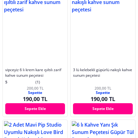
vipceyiz 6 lı krem kare ışıltılı zarif
3 lü kelebekli güpürlü nakışlı kahve
kahve sunum peçetesi
sunum peçetesi
5
(1)
200,00 TL
200,00 TL
Sepette
Sepette
190,00 TL
190,00 TL
Sepete Ekle
Sepete Ekle