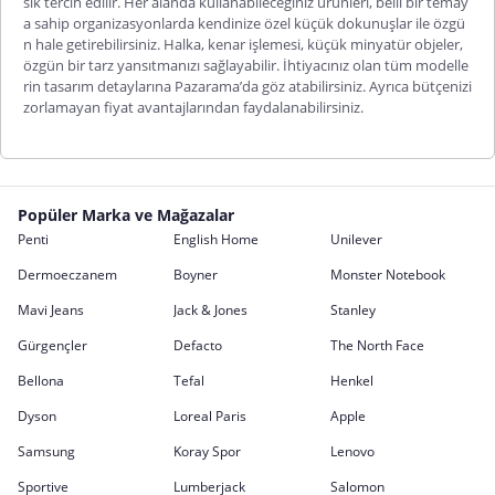
sık tercih edilir. Her alanda kullanabileceğiniz ürünleri, belli bir temay
a sahip organizasyonlarda kendinize özel küçük dokunuşlar ile özgü
n hale getirebilirsiniz. Halka, kenar işlemesi, küçük minyatür objeler,
özgün bir tarz yansıtmanızı sağlayabilir. İhtiyacınız olan tüm modelle
rin tasarım detaylarına Pazarama’da göz atabilirsiniz. Ayrıca bütçenizi
zorlamayan fiyat avantajlarından faydalanabilirsiniz.
Popüler Marka ve Mağazalar
Penti
English Home
Unilever
Dermoeczanem
Boyner
Monster Notebook
Mavi Jeans
Jack & Jones
Stanley
Gürgençler
Defacto
The North Face
Bellona
Tefal
Henkel
Dyson
Loreal Paris
Apple
Samsung
Koray Spor
Lenovo
Sportive
Lumberjack
Salomon