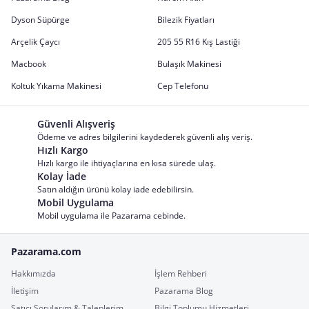
Dyson Süpürge
Bilezik Fiyatları
Arçelik Çaycı
205 55 R16 Kış Lastiği
Macbook
Bulaşık Makinesi
Koltuk Yıkama Makinesi
Cep Telefonu
Güvenli Alışveriş
Ödeme ve adres bilgilerini kaydederek güvenli alış veriş.
Hızlı Kargo
Hızlı kargo ile ihtiyaçlarına en kısa sürede ulaş.
Kolay İade
Satın aldığın ürünü kolay iade edebilirsin.
Mobil Uygulama
Mobil uygulama ile Pazarama cebinde.
Pazarama.com
Hakkımızda
İşlem Rehberi
İletişim
Pazarama Blog
Satıcı Sorularım & Taleplerim
Bilgi Toplumu Hizmetleri