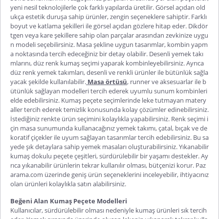
yeni nesil teknolojilerle çok farklı yapılarda üretilir. Görsel açıdan old
ukça estetik duruşa sahip ürünler, zengin seçeneklere sahiptir. Farklı
boyut ve katlama şekilleri ile görsel açıdan gözlere hitap eder. Dikdör
tgen veya kare şekillere sahip olan parçalar arasından zevkinize uygu
n modeli seçebilirsiniz. Masa şekline uygun tasarımlar, kombin yapm
a noktasında tercih edeceğiniz bir detay olabilir. Desenli yemek takı
mlarını, düz renk kumaş seçimi yaparak kombinleyebilirsiniz. Ayrıca
düz renk yemek takımları, desenli ve renkli ürünler ile bütünlük sağla
yacak şekilde kullanılabilir.
Masa örtüsü
, runner ve aksesuarlar ile b
ütünlük sağlayan modelleri tercih ederek uyumlu sunum kombinleri
elde edebilirsiniz.
Kumaş peçete
seçimlerinde leke tutmayan matery
aller tercih ederek temizlik konusunda kolay çözümler edinebilirsiniz.
İstediğiniz renkte ürün seçimini kolaylıkla yapabilirsiniz. Renk seçimi i
çin masa sunumunda kullanacağınız yemek takımı, çatal, bıçak ve de
koratif çiçekler ile uyum sağlayan tasarımlar tercih edebilirsiniz. Bu sa
yede şık detaylara sahip yemek masaları oluşturabilirsiniz. Yıkanabilir
kumaş dokulu peçete
çeşitleri, sürdürülebilir bir yaşamı destekler. Ay
rıca yıkanabilir ürünlerin tekrar kullanılır olması, bütçenizi korur. Paz
arama.com üzerinde geniş ürün seçeneklerini inceleyebilir, ihtiyacınız
olan ürünleri kolaylıkla satın alabilirsiniz.
Beğeni Alan Kumaş Peçete Modelleri
Kullanıcılar, sürdürülebilir olması nedeniyle kumaş ürünleri sık tercih