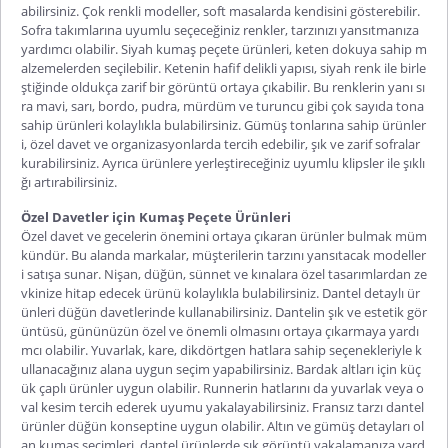
abilirsiniz. Çok renkli modeller, soft masalarda kendisini gösterebilir.
Sofra takımlarına uyumlu seçeceğiniz renkler, tarzınızı yansıtmanıza
yardımcı olabilir.
Siyah kumaş peçete
ürünleri, keten dokuya sahip m
alzemelerden seçilebilir. Ketenin hafif delikli yapısı, siyah renk ile birle
ştiğinde oldukça zarif bir görüntü ortaya çıkabilir. Bu renklerin yanı sı
ra mavi, sarı, bordo, pudra, mürdüm ve turuncu gibi çok sayıda tona
sahip ürünleri kolaylıkla bulabilirsiniz. Gümüş tonlarına sahip ürünler
i, özel davet ve organizasyonlarda tercih edebilir, şık ve zarif sofralar
kurabilirsiniz. Ayrıca ürünlere yerleştireceğiniz uyumlu klipsler ile şıklı
ğı artırabilirsiniz.
Özel Davetler için Kumaş Peçete Ürünleri
Özel davet ve gecelerin önemini ortaya çıkaran ürünler bulmak müm
kündür. Bu alanda markalar, müşterilerin tarzını yansıtacak modeller
i satışa sunar. Nişan, düğün, sünnet ve kınalara özel tasarımlardan ze
vkinize hitap edecek ürünü kolaylıkla bulabilirsiniz. Dantel detaylı ür
ünleri düğün davetlerinde kullanabilirsiniz. Dantelin şık ve estetik gör
üntüsü, gününüzün özel ve önemli olmasını ortaya çıkarmaya yardı
mcı olabilir. Yuvarlak, kare, dikdörtgen hatlara sahip seçenekleriyle k
ullanacağınız alana uygun seçim yapabilirsiniz. Bardak altları için küç
ük çaplı ürünler uygun olabilir. Runnerin hatlarını da yuvarlak veya o
val kesim tercih ederek uyumu yakalayabilirsiniz. Fransız tarzı dantel
ürünler düğün konseptine uygun olabilir. Altın ve gümüş detayları ol
an kumaş seçimleri, dantel ürünlerde şık görüntü yakalamanıza yard