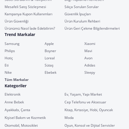
Mesafeli Satış Sözleşmesi
Sıkça Sorulan Sorular
Kampanya Kupon Kullanımları
Güvenlik İpuçları
Ürün Güvenliği
Ürün Kurulum Rehberi
Ürünümü Nasıl İade Edebilirim?
Ürün Geri Çekme Bilgilendirmeleri
Trend Markalar
Samsung
Apple
Xiaomi
Philips
Boyner
Mavi
Hotiç
Loreal
Avon
Eti
Sütaş
Adidas
Nike
Ebebek
Sleepy
Tüm Markalar
Kategoriler
Elektronik
Ev, Yaşam, Yapı Market
Anne Bebek
Cep Telefonu ve Aksesuar
Ayakkabı, Çanta
Kitap, Kırtasiye, Hobi, Oyuncak
Kişisel Bakım ve Kozmetik
Moda
Otomobil, Motosiklet
Oyun, Konsol ve Dijital Servisler