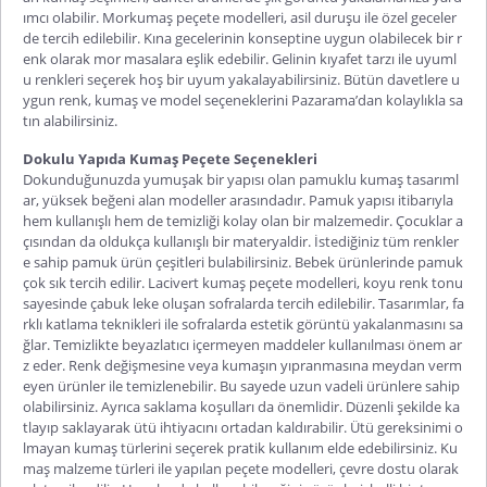
ımcı olabilir.
Mor
kumaş peçete
modelleri, asil duruşu ile özel geceler
de tercih edilebilir. Kına gecelerinin konseptine uygun olabilecek bir r
enk olarak mor masalara eşlik edebilir. Gelinin kıyafet tarzı ile uyuml
u renkleri seçerek hoş bir uyum yakalayabilirsiniz. Bütün davetlere u
ygun renk, kumaş ve model seçeneklerini Pazarama’dan kolaylıkla sa
tın alabilirsiniz.
Dokulu Yapıda Kumaş Peçete Seçenekleri
Dokunduğunuzda yumuşak bir yapısı olan pamuklu kumaş tasarıml
ar, yüksek beğeni alan modeller arasındadır. Pamuk yapısı itibarıyla
hem kullanışlı hem de temizliği kolay olan bir malzemedir. Çocuklar a
çısından da oldukça kullanışlı bir materyaldir. İstediğiniz tüm renkler
e sahip pamuk ürün çeşitleri bulabilirsiniz. Bebek ürünlerinde pamuk
çok sık tercih edilir.
Lacivert kumaş peçete
modelleri, koyu renk tonu
sayesinde çabuk leke oluşan sofralarda tercih edilebilir. Tasarımlar, fa
rklı katlama teknikleri ile sofralarda estetik görüntü yakalanmasını sa
ğlar. Temizlikte beyazlatıcı içermeyen maddeler kullanılması önem ar
z eder. Renk değişmesine veya kumaşın yıpranmasına meydan verm
eyen ürünler ile temizlenebilir. Bu sayede uzun vadeli ürünlere sahip
olabilirsiniz. Ayrıca saklama koşulları da önemlidir. Düzenli şekilde ka
tlayıp saklayarak ütü ihtiyacını ortadan kaldırabilir. Ütü gereksinimi o
lmayan kumaş türlerini seçerek pratik kullanım elde edebilirsiniz. Ku
maş malzeme türleri ile yapılan peçete modelleri, çevre dostu olarak