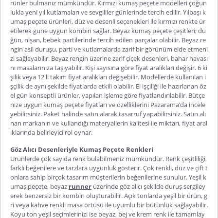
rünler bulmanız mümkündür.
Kırmızı kumaş peçete
modelleri çoğun
lukla yeni yıl kutlamaları ve sevgililer günlerinde tercih edilir.
Yılbaşı k
umaş peçete
ürünleri, düz ve desenli seçenekleri ile kırmızı renkte ür
etilerek güne uygun kombin sağlar.
Beyaz kumaş peçete
çeşitleri; dü
ğün, nişan, bebek partilerinde tercih edilen parçalar olabilir. Beyaz re
ngin asil duruşu, parti ve kutlamalarda zarif bir görünüm elde etmeni
zi sağlayabilir. Beyaz rengin üzerine zarif çiçek desenleri, bahar havası
nı masalarınıza taşıyabilir. Kişi sayısına göre fiyat aralıkları değişir. 6 ki
şilik veya 12 li takım fiyat aralıkları değişebilir. Modellerde kullanılan i
şçilik de aynı şekilde fiyatlarda etkili olabilir. El işçiliği ile hazırlanan öz
el gün konseptli ürünler, yapılan işleme göre fiyatlandırılabilir. Bütçe
nize uygun
kumaş peçete fiyatları
ve özelliklerini Pazarama’da incele
yebilirsiniz. Paket halinde satın alarak tasarruf yapabilirsiniz. Satın alı
nan markanın ve kullandığı materyallerin kalitesi ile miktarı, fiyat aral
ıklarında belirleyici rol oynar.
Göz Alıcı Desenleriyle Kumaş Peçete Renkleri
Ürünlerde çok sayıda renk bulabilmeniz mümkündür. Renk çeşitliliği,
farklı beğenilere ve tarzlara uygunluk gösterir. Çok renkli, düz ve çift t
onlara sahip birçok tasarım müşterilerin beğenilerine sunulur.
Yeşil k
umaş peçete
, beyaz
runner
üzerinde göz alıcı şekilde duruş sergiley
erek benzersiz bir kombin oluşturabilir. Açık tonlarda yeşil bir ürün, g
ri veya kahve renkli masa örtüsü ile uyumlu bir bütünlük sağlayabilir.
Koyu ton yeşil seçimlerinizi ise beyaz, bej ve krem renk ile tamamlay