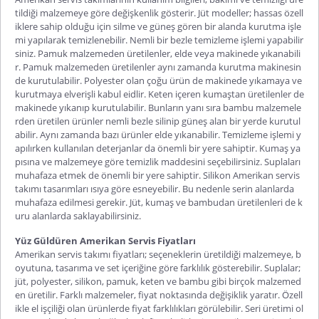
tildiği malzemeye göre değişkenlik gösterir. Jüt modeller; hassas özell
iklere sahip olduğu için silme ve güneş gören bir alanda kurutma işle
mi yapılarak temizlenebilir. Nemli bir bezle temizleme işlemi yapabilir
siniz. Pamuk malzemeden üretilenler, elde veya makinede yıkanabili
r. Pamuk malzemeden üretilenler aynı zamanda kurutma makinesin
de kurutulabilir. Polyester olan çoğu ürün de makinede yıkamaya ve
kurutmaya elverişli kabul eidlir. Keten içeren kumaştan üretilenler de
makinede yıkanıp kurutulabilir. Bunların yanı sıra bambu malzemele
rden üretilen ürünler nemli bezle silinip güneş alan bir yerde kurutul
abilir. Aynı zamanda bazı ürünler elde yıkanabilir. Temizleme işlemi y
apılırken kullanılan deterjanlar da önemli bir yere sahiptir. Kumaş ya
pısına ve malzemeye göre temizlik maddesini seçebilirsiniz. Suplaları
muhafaza etmek de önemli bir yere sahiptir. Silikon Amerikan servis
takımı tasarımları ısıya göre esneyebilir. Bu nedenle serin alanlarda
muhafaza edilmesi gerekir. Jüt, kumaş ve bambudan üretilenleri de k
uru alanlarda saklayabilirsiniz.
Yüz Güldüren Amerikan Servis Fiyatları
Amerikan servis takımı fiyatları
; seçeneklerin üretildiği malzemeye, b
oyutuna, tasarıma ve set içeriğine göre farklılık gösterebilir. Suplalar;
jüt, polyester, silikon, pamuk, keten ve bambu gibi birçok malzemed
en üretilir. Farklı malzemeler, fiyat noktasında değişiklik yaratır. Özell
ikle el işçiliği olan ürünlerde fiyat farklılıkları görülebilir. Seri üretimi ol