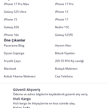
iPhone 17 Pro Max
iPhone 17 Pro
Galaxy S25 Ultra
iPhone 13
iPhone 15
iPhone 17
Galaxy A56
Redmi 15C
iPhone 16e
Galaxy S25FE
Öne Çıkanlar
Pazarama Blog
Harem Altın
Dyson Süpürge
Bilezik Fiyatları
Arçelik Çaycı
205 55 R16 Kış Lastiği
Macbook
Bulaşık Makinesi
Koltuk Yıkama Makinesi
Cep Telefonu
Güvenli Alışveriş
Ödeme ve adres bilgilerini kaydederek güvenli alış veriş.
Hızlı Kargo
Hızlı kargo ile ihtiyaçlarına en kısa sürede ulaş.
Kolay İade