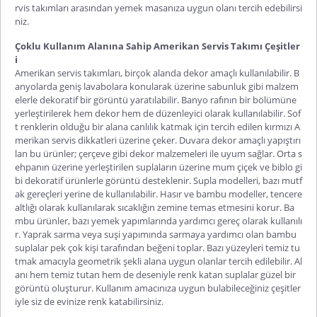
rvis takımları arasından yemek masanıza uygun olanı tercih edebilirsi
niz.
Çoklu Kullanım Alanına Sahip Amerikan Servis Takımı Çeşitler
i
Amerikan servis takımları, birçok alanda dekor amaçlı kullanılabilir. B
anyolarda geniş lavabolara konularak üzerine sabunluk gibi malzem
elerle dekoratif bir görüntü yaratılabilir. Banyo rafının bir bölümüne
yerleştirilerek hem dekor hem de düzenleyici olarak kullanılabilir. Sof
t renklerin olduğu bir alana canlılık katmak için tercih edilen
kırmızı A
merikan servis
dikkatleri üzerine çeker. Duvara dekor amaçlı yapıştırı
lan bu ürünler; çerçeve gibi dekor malzemeleri ile uyum sağlar. Orta s
ehpanın üzerine yerleştirilen suplaların üzerine mum çiçek ve biblo gi
bi dekoratif ürünlerle görüntü desteklenir. Supla modelleri, bazı mutf
ak gereçleri yerine de kullanılabilir. Hasır ve bambu modeller, tencere
altlığı olarak kullanılarak sıcaklığın zemine temas etmesini korur. Ba
mbu ürünler, bazı yemek yapımlarında yardımcı gereç olarak kullanılı
r. Yaprak sarma veya suşi yapımında sarmaya yardımcı olan bambu
suplalar pek çok kişi tarafından beğeni toplar. Bazı yüzeyleri temiz tu
tmak amacıyla geometrik şekli alana uygun olanlar tercih edilebilir. Al
anı hem temiz tutan hem de deseniyle renk katan suplalar güzel bir
görüntü oluşturur. Kullanım amacınıza uygun bulabileceğiniz çeşitler
iyle siz de evinize renk katabilirsiniz.