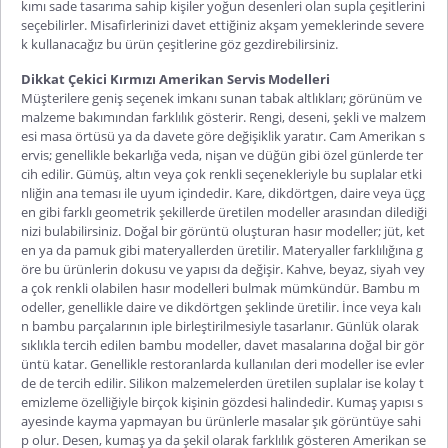
kımı sade tasarıma sahip kişiler yoğun desenleri olan supla çeşitlerini
seçebilirler. Misafirlerinizi davet ettiğiniz akşam yemeklerinde severe
k kullanacağız bu ürün çeşitlerine göz gezdirebilirsiniz.
Dikkat Çekici Kırmızı Amerikan Servis Modelleri
Müşterilere geniş seçenek imkanı sunan tabak altlıkları; görünüm ve
malzeme bakımından farklılık gösterir. Rengi, deseni, şekli ve malzem
esi masa örtüsü ya da davete göre değişiklik yaratır.
Cam Amerikan s
ervis
; genellikle bekarlığa veda, nişan ve düğün gibi özel günlerde ter
cih edilir. Gümüş, altın veya çok renkli seçenekleriyle bu suplalar etki
nliğin ana teması ile uyum içindedir. Kare, dikdörtgen, daire veya üçg
en gibi farklı geometrik şekillerde üretilen modeller arasından dilediği
nizi bulabilirsiniz. Doğal bir görüntü oluşturan hasır modeller; jüt, ket
en ya da pamuk gibi materyallerden üretilir. Materyaller farklılığına g
öre bu ürünlerin dokusu ve yapısı da değişir. Kahve, beyaz, siyah vey
a çok renkli olabilen hasır modelleri bulmak mümkündür. Bambu m
odeller, genellikle daire ve dikdörtgen şeklinde üretilir. İnce veya kalı
n bambu parçalarının iple birleştirilmesiyle tasarlanır. Günlük olarak
sıklıkla tercih edilen bambu modeller, davet masalarına doğal bir gör
üntü katar. Genellikle restoranlarda kullanılan deri modeller ise evler
de de tercih edilir. Silikon malzemelerden üretilen suplalar ise kolay t
emizleme özelliğiyle birçok kişinin gözdesi halindedir. Kumaş yapısı s
ayesinde kayma yapmayan bu ürünlerle masalar şık görüntüye sahi
p olur. Desen, kumaş ya da şekil olarak farklılık gösteren Amerikan se