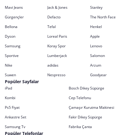
Mavi Jeans
Jack & Jones
Stanley
Gürgençler
Defacto
The North Face
Bellona
Tefal
Henkel
Dyson
Loreal Paris
Apple
Samsung
Koray Spor
Lenovo
Sportive
Lumberjack
Salomon
Nike
adidas
Arzum
Suwen
Nespresso
Goodyear
Popüler Sayfalar
iPad
Bosch Dikey Süpürge
Kombi
Cep Telefonu
Ps5 Fiyat
Çamaşır Kurutma Makinesi
Ankastre Set
Fakir Dikey Süpürge
Samsung Tv
Fabrika Çanta
Popüler Telefonlar