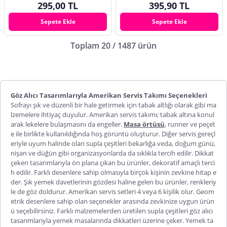
295,00 TL
395,90 TL
Sepete Ekle
Sepete Ekle
Toplam 20 / 1487 ürün
Göz Alıcı Tasarımlarıyla Amerikan Servis Takımı Seçenekleri
Sofrayı şık ve düzenli bir hale getirmek için tabak altlığı olarak gibi ma
lzemelere ihtiyaç duyulur.
Amerikan servis takımı
;
tabak altına konul
arak lekelere bulaşmasını da engeller.
Masa örtüsü
, runner ve peçet
e ile birlikte kullanıldığında hoş görüntü oluşturur. Diğer servis gereçl
eriyle uyum halinde olan supla çeşitleri bekarlığa veda, doğum günü,
nişan ve düğün gibi organizasyonlarda da sıklıkla tercih edilir. Dikkat
çeken tasarımlarıyla ön plana çıkan bu ürünler, dekoratif amaçlı terci
h edilir. Farklı desenlere sahip olmasıyla birçok kişinin zevkine hitap e
der. Şık yemek davetlerinin gözdesi haline gelen bu ürünler, renkleriy
le de göz doldurur. Amerikan servis setleri 4 veya 6 kişilik olur. Geom
etrik desenlere sahip olan seçenekler arasında zevkinize uygun ürün
ü seçebilirsiniz. Farklı malzemelerden üretilen supla çeşitleri göz alıcı
tasarımlarıyla yemek masalarında dikkatleri üzerine çeker. Yemek ta