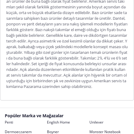
an ürünler de buna bağlı olarak fiyat belirlenir. Amerikan servis takı
mları şekil olarak farklılık göstermesinin yanında boyut açısından da
küçük, orta ve büyük ebatlarda dizayn edilebilir. Bazı ürünler sade ta
sarımlara sahipken bazı ürünler detaylı tasarımlar ile üretilir. Dantel,
ponpon ve şerit detayların yanı sıra nakış işlemeli modellerin fiyatları
farklılık gösterir. Bazı nakışlı takımlar el emeği olduğu için fiyatı buna
bağlı şekilde belirlenir. Genellikle kare, daire ve dikdörtgen tasarımlar
tercih edilir. Ayrıca asimetrik ve özel kesimli olanlar da dikkat çeker. Y
aprak, balkabağı veya çiçek şeklindeki modellerle konsept masası olu
şturabilir. Yılbaşı gibi özel günler için tasarlanan temalı ürünlerin fiyat
ı da buna bağlı olarak farklılık gösterebilir. Takımlar; 2'li, 4'lü ve 6'lı set
ler halindedir. Set içeriği de fiyat konusunda belirleyici unsurlar arası
ndadır. Açık alanda düzenlenen etkinliklerde kullanılan pratik kullan
at servis takımlar da mevcuttur. Açık alanlar için hijyenik bir ortam ol
uşturduğu için birbirinden şık ve zevkinize uygun Amerikan servis ta
kımlarına Pazarama üzerinden sahip olabilirsiniz.
Popüler Marka ve Mağazalar
Penti
English Home
Unilever
Dermoeczanem
Boyner
Monster Notebook