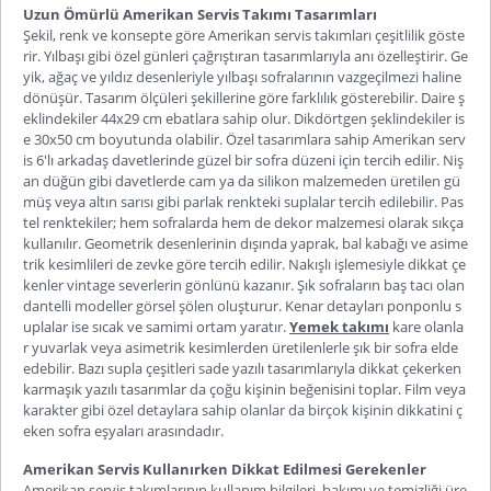
Uzun Ömürlü Amerikan Servis Takımı Tasarımları
Şekil, renk ve konsepte göre Amerikan servis takımları çeşitlilik göste
rir. Yılbaşı gibi özel günleri çağrıştıran tasarımlarıyla anı özelleştirir. Ge
yik, ağaç ve yıldız desenleriyle yılbaşı sofralarının vazgeçilmezi haline
dönüşür. Tasarım ölçüleri şekillerine göre farklılık gösterebilir. Daire ş
eklindekiler 44x29 cm ebatlara sahip olur. Dikdörtgen şeklindekiler is
e 30x50 cm boyutunda olabilir. Özel tasarımlara sahip
Amerikan serv
is 6'lı
arkadaş davetlerinde güzel bir sofra düzeni için tercih edilir. Niş
an düğün gibi davetlerde cam ya da silikon malzemeden üretilen gü
müş veya altın sarısı gibi parlak renkteki suplalar tercih edilebilir. Pas
tel renktekiler; hem sofralarda hem de dekor malzemesi olarak sıkça
kullanılır. Geometrik desenlerinin dışında yaprak, bal kabağı ve asime
trik kesimlileri de zevke göre tercih edilir. Nakışlı işlemesiyle dikkat çe
kenler vintage severlerin gönlünü kazanır. Şık sofraların baş tacı olan
dantelli modeller görsel şölen oluşturur. Kenar detayları ponponlu s
uplalar ise sıcak ve samimi ortam yaratır.
Yemek takımı
kare olanla
r yuvarlak veya asimetrik kesimlerden üretilenlerle şık bir sofra elde
edebilir. Bazı supla çeşitleri sade yazılı tasarımlarıyla dikkat çekerken
karmaşık yazılı tasarımlar da çoğu kişinin beğenisini toplar. Film veya
karakter gibi özel detaylara sahip olanlar da birçok kişinin dikkatini ç
eken sofra eşyaları arasındadır.
Amerikan Servis Kullanırken Dikkat Edilmesi Gerekenler
Amerikan servis takımlarının kullanım bilgileri, bakımı ve temizliği üre