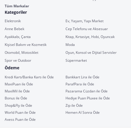
Tüm Markalar
Kategoriler
Elektronik
Ev, Yaşam, Yapı Market
Anne Bebek
Cep Telefonu ve Aksesuar
Ayakkabı, Çanta
Kitap, Kırtasiye, Hobi, Oyuncak
Kişisel Bakım ve Kozmetik
Moda
Otomobil, Motosiklet
Oyun, Konsol ve Dijital Servisler
Spor ve Outdoor
Süpermarket
Ödeme
Kredi Kartı/Banka Kartı ile Öde
Bankkart Lira ile Öde
MaxiPuan ile Öde
ParafPara ile Öde
MaxiMil ile Öde
Pazarama Cüzdan ile Öde
Bonus ile Öde
Hediye Puan Pluxee ile Öde
Shop&Fly ile Öde
Zip ile Öde
World Puan ile Öde
Hemen Al Sonra Öde
Axess Puan ile Öde