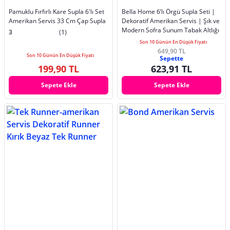
Pamuklu Fırfırlı Kare Supla 6'lı Set
Bella Home 6’lı Örgü Supla Seti |
Amerikan Servis 33 Cm Çap Supla
Dekoratif Amerikan Servis | Şık ve
Modern Sofra Sunum Tabak Altlığı
3
(1)
Son 10 Günün En Düşük Fiyatı
649,90 TL
Son 10 Günün En Düşük Fiyatı
Sepette
199,90 TL
623,91 TL
Sepete Ekle
Sepete Ekle