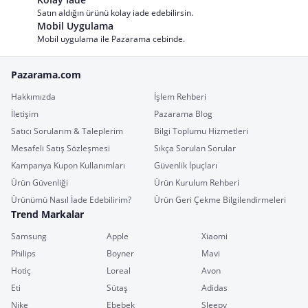
Satın aldığın ürünü kolay iade edebilirsin.
Mobil Uygulama
Mobil uygulama ile Pazarama cebinde.
Pazarama.com
Hakkımızda
İşlem Rehberi
İletişim
Pazarama Blog
Satıcı Sorularım & Taleplerim
Bilgi Toplumu Hizmetleri
Mesafeli Satış Sözleşmesi
Sıkça Sorulan Sorular
Kampanya Kupon Kullanımları
Güvenlik İpuçları
Ürün Güvenliği
Ürün Kurulum Rehberi
Ürünümü Nasıl İade Edebilirim?
Ürün Geri Çekme Bilgilendirmeleri
Trend Markalar
Samsung
Apple
Xiaomi
Philips
Boyner
Mavi
Hotiç
Loreal
Avon
Eti
Sütaş
Adidas
Nike
Ebebek
Sleepy