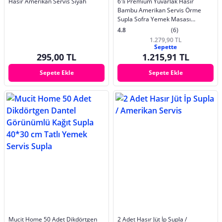
Hasır Amerikan Servis Siyah
6'lı Premium Yuvarlak Hasır
Bambu Amerikan Servis Örme
Supla Sofra Yemek Masası
Yanmaz Tabak Altlığı
4.8
(6)
1.279,90 TL
Sepette
295,00 TL
1.215,91 TL
Sepete Ekle
Sepete Ekle
Mucit Home 50 Adet Dikdörtgen
2 Adet Hasır Jüt İp Supla /