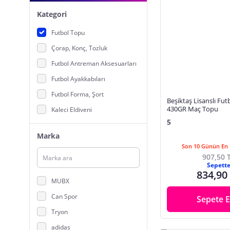
Kategori
Futbol Topu
Çorap, Konç, Tozluk
Futbol Antreman Aksesuarları
Futbol Ayakkabıları
Futbol Forma, Şort
Beşiktaş Lisanslı Fu
430GR Maç Topu
Kaleci Eldiveni
5
Tekmelik
Marka
Son 10 Günün En 
907,50 
Sepett
834,90
MUBX
Can Spor
Sepete E
Tryon
adidas