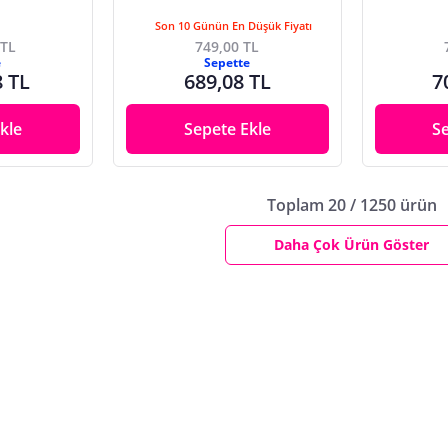
Son 10 Günün En Düşük Fiyatı
 TL
749,00 TL
e
Sepette
8 TL
689,08 TL
7
kle
Sepete Ekle
S
Toplam 20 / 1250 ürün
Daha Çok Ürün Göster