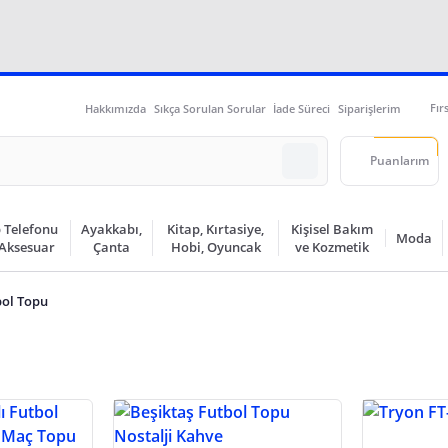
Fır
Hakkımızda
Sıkça Sorulan Sorular
İade Süreci
Siparişlerim
Puanlarım
 Telefonu
Ayakkabı,
Kitap, Kırtasiye,
Kişisel Bakım
Moda
 Aksesuar
Çanta
Hobi, Oyuncak
ve Kozmetik
bol Topu