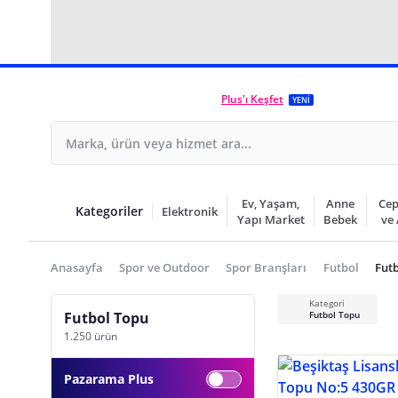
Plus'ı Keşfet
YENİ
Ev, Yaşam,
Anne
Cep
Kategoriler
Elektronik
Yapı Market
Bebek
ve
Anasayfa
Spor ve Outdoor
Spor Branşları
Futbol
Fut
Kategori
Futbol Topu
Futbol Topu
1.250 ürün
Pazarama Plus