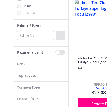
Puma
SOVDEX
Nike
Kelime Filtresi
Avessa
CKSpor
Delta
Vertex
Pazarama Limit
Molten
adidas Tiro Club 202
Türkiye Süper Lig A
Trabzonspor
Renk
Topu JZ9981
4.4
Diadora
Top Boyutu
Mikasa
899,00 
Voit
Beyaz
Turnuva Topu
Sepett
827,08
Busso
Çok Renkli
Lisanslı Ürün
Alastor
Mavi
Sepete E
ByKurt
Sarı