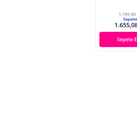
1.799,00
Sepett
1.655,0
Sepete E