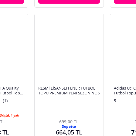
IFA Quality
RESMİ LİSANSLI FENER FUTBOL
Adidas Ucl C
 Futbol Topu
TOPU PREMİUM YENİ SEZON NO5
Futbol Topu
(1)
5
Düşük Fiyatı
 TL
699,00 TL
e
Sepette
8 TL
664,05 TL
7