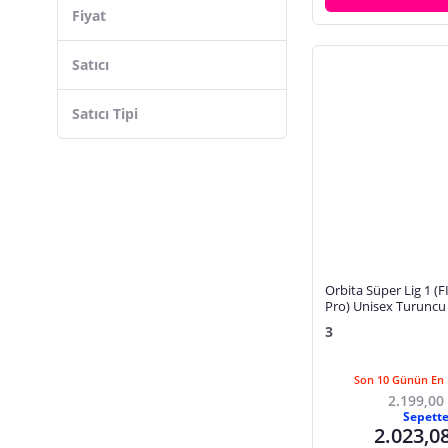
Fiyat
Çınar Toptan Ticaret
Yeşil
Kırmızı
Satıcı
Turuncu
Satıcı Tipi
Siyah
Gri
Lacivert
Orbita Süper Lig 1 (F
Pro) Unisex Turuncu
08451702
3
Son 10 Günün En 
2.199,00
Sepett
2.023,0