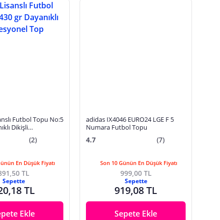
anslı Futbol Topu No:5
adidas IX4046 EURO24 LGE F 5
klı Dikişli
Numara Futbol Topu
 Top
(2)
4.7
(7)
Günün En Düşük Fiyatı
Son 10 Günün En Düşük Fiyatı
891,50 TL
999,00 TL
Sepette
Sepette
20,18 TL
919,08 TL
epete Ekle
Sepete Ekle