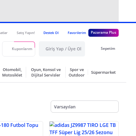
Pazarama Plus
satlar
Satış Yapın!
Destek Ol
Favorilerim
Giriş Yap / Üye Ol
Sepetim
Kuponlarım
Otomobil,
Oyun, Konsol ve
Spor ve
Süpermarket
Motosiklet
Dijital Servisler
Outdoor
Varsayılan