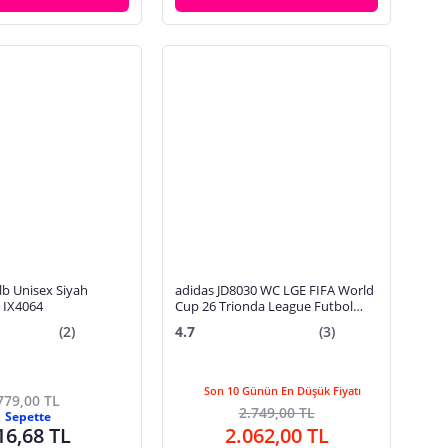
lb Unisex Siyah
adidas JD8030 WC LGE FIFA World
 IX4064
Cup 26 Trionda League Futbol
Topu
(2)
4.7
(3)
Son 10 Günün En Düşük Fiyatı
779,00 TL
2.749,00 TL
Sepette
16,68 TL
2.062,00 TL