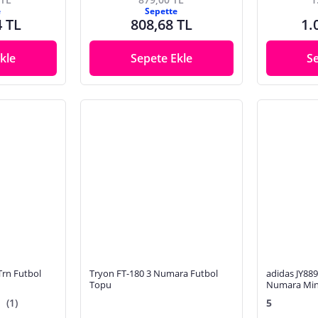
e
Sepette
4 TL
808,68 TL
1.
kle
Sepete Ekle
S
Trn Futbol
Tryon FT-180 3 Numara Futbol
adidas JY88
Topu
Numara Min
(1)
5