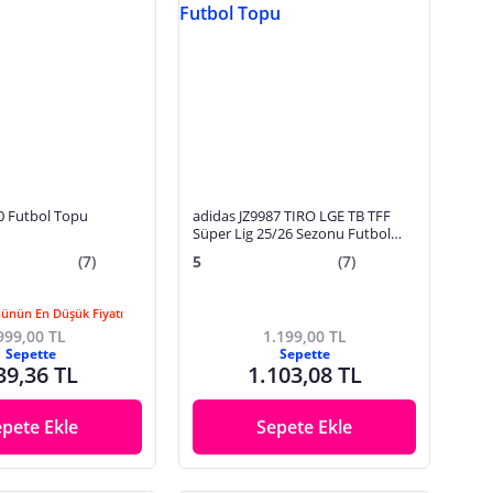
T-180 Futbol Topu
adidas JZ9987 TIRO LGE TB TFF
Süper Lig 25/26 Sezonu Futbol
Topu
(7)
5
(7)
Günün En Düşük Fiyatı
999,00 TL
1.199,00 TL
Sepette
Sepette
39,36 TL
1.103,08 TL
epete Ekle
Sepete Ekle