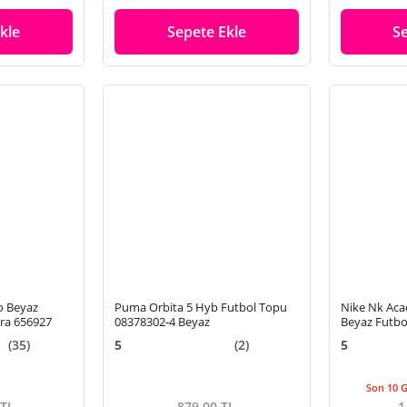
kle
Sepete Ekle
S
o Beyaz
Puma Orbita 5 Hyb Futbol Topu
Nike Nk Aca
ra 656927
08378302-4 Beyaz
Beyaz Futbo
(35)
5
(2)
5
Son 10 
 TL
879,00 TL
1