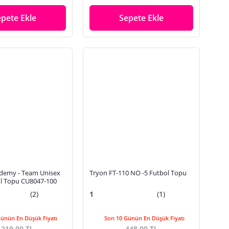
epete Ekle
Sepete Ekle
demy - Team Unisex
Tryon FT-110 NO -5 Futbol Topu
l Topu CU8047-100
(2)
1
(1)
Günün En Düşük Fiyatı
Son 10 Günün En Düşük Fiyatı
.219,00 TL
448,00 TL