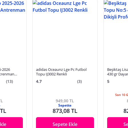
5-2026
adidas Oceaunz Lge Pc Futbol
Beşiktaş Lis
ntrenman
Topu IJ3002 Renkli
430 gr Dayanı
Profesyonel
(13)
4.7
(3)
5
Son 10 
TL
949,00 TL
e
Sepette
 TL
873,08 TL
8
kle
Sepete Ekle
S