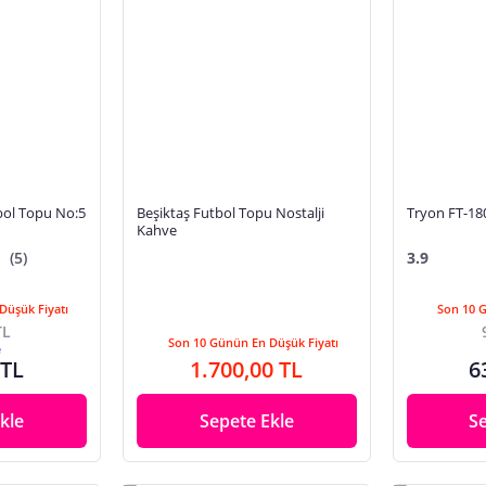
tbol Topu No:5
Beşiktaş Futbol Topu Nostalji
Tryon F
Kahve
(5)
3.9
Düşük Fiyatı
Son 10 
TL
Son 10 Günün En Düşük Fiyatı
e
 TL
1.700,00 TL
6
kle
Sepete Ekle
S