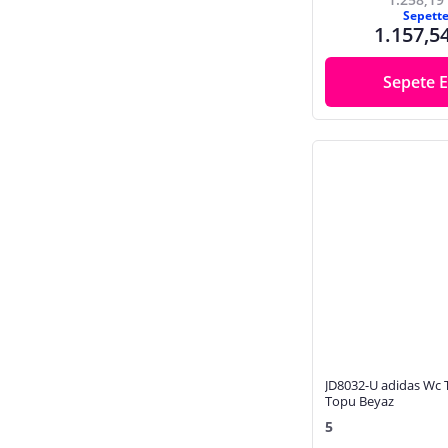
Sepett
1.157,5
Sepete E
JD8032-U adidas Wc 
Topu Beyaz
5