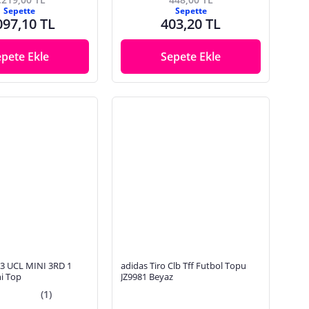
Sepette
Sepette
097,10 TL
403,20 TL
epete Ekle
Sepete Ekle
93 UCL MINI 3RD 1
adidas Tiro Clb Tff Futbol Topu
i Top
JZ9981 Beyaz
(1)