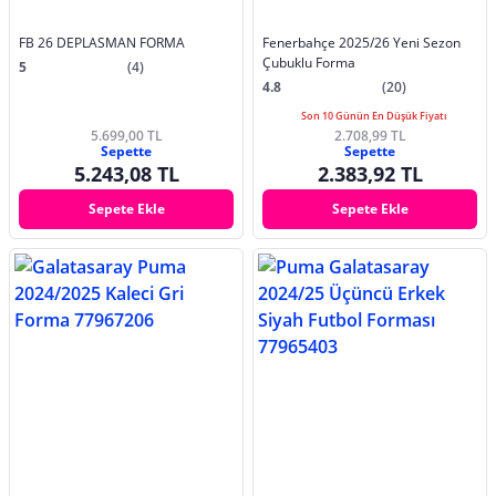
FB 26 DEPLASMAN FORMA
Fenerbahçe 2025/26 Yeni Sezon
Çubuklu Forma
5
(4)
4.8
(20)
Son 10 Günün En Düşük Fiyatı
5.699,00 TL
2.708,99 TL
Sepette
Sepette
5.243,08 TL
2.383,92 TL
Sepete Ekle
Sepete Ekle