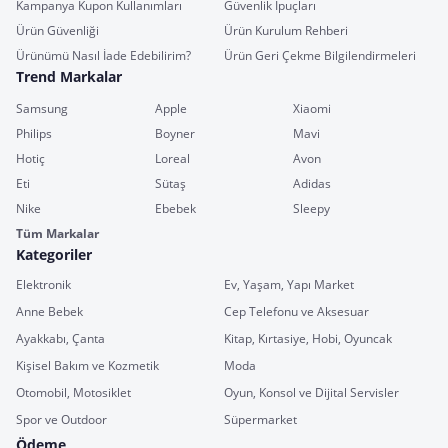
Kampanya Kupon Kullanımları
Güvenlik İpuçları
Ürün Güvenliği
Ürün Kurulum Rehberi
Ürünümü Nasıl İade Edebilirim?
Ürün Geri Çekme Bilgilendirmeleri
Trend Markalar
Samsung
Apple
Xiaomi
Philips
Boyner
Mavi
Hotiç
Loreal
Avon
Eti
Sütaş
Adidas
Nike
Ebebek
Sleepy
Tüm Markalar
Kategoriler
Elektronik
Ev, Yaşam, Yapı Market
Anne Bebek
Cep Telefonu ve Aksesuar
Ayakkabı, Çanta
Kitap, Kırtasiye, Hobi, Oyuncak
Kişisel Bakım ve Kozmetik
Moda
Otomobil, Motosiklet
Oyun, Konsol ve Dijital Servisler
Spor ve Outdoor
Süpermarket
Ödeme