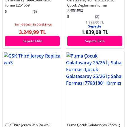
Galatasaray 1999-2000 Retro
Galatasaray Puma 2025/2026
Forma E251569
Çocuk Deplasman Forma
77981902
5
(6)
5
(2)
1.999,00 TL
Son 10 Günün En Düşük Fiyatı
Sepette
3.249,99 TL
1.839,08 TL
Sepete Ekle
Sepete Ekle
GSK Third Jersey Replica woS
Puma Çocuk Galatasaray 25/26 İç