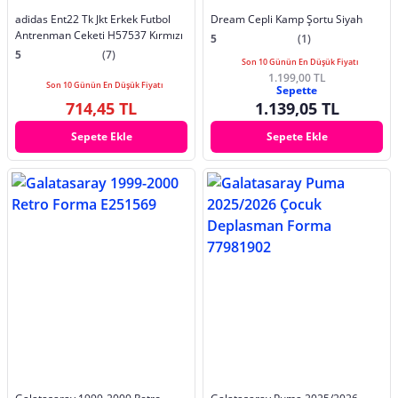
adidas Ent22 Tk Jkt Erkek Futbol
Dream Cepli Kamp Şortu Siyah
Antrenman Ceketi H57537 Kırmızı
5
(1)
5
(7)
Son 10 Günün En Düşük Fiyatı
1.199,00 TL
Son 10 Günün En Düşük Fiyatı
Sepette
714,45 TL
1.139,05 TL
Sepete Ekle
Sepete Ekle