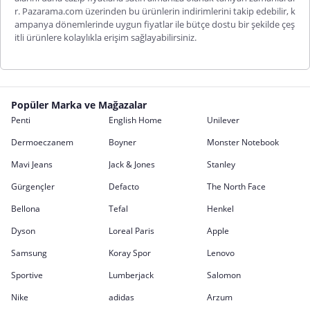
r. Pazarama.com üzerinden bu ürünlerin indirimlerini takip edebilir, k
ampanya dönemlerinde uygun fiyatlar ile bütçe dostu bir şekilde çeş
itli ürünlere kolaylıkla erişim sağlayabilirsiniz.
Popüler Marka ve Mağazalar
Penti
English Home
Unilever
Dermoeczanem
Boyner
Monster Notebook
Mavi Jeans
Jack & Jones
Stanley
Gürgençler
Defacto
The North Face
Bellona
Tefal
Henkel
Dyson
Loreal Paris
Apple
Samsung
Koray Spor
Lenovo
Sportive
Lumberjack
Salomon
Nike
adidas
Arzum