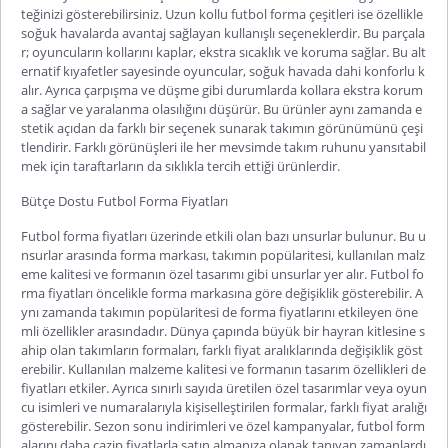
teğinizi gösterebilirsiniz.
Uzun kollu futbol forma
çeşitleri ise özellikle
soğuk havalarda avantaj sağlayan kullanışlı seçeneklerdir. Bu parçala
r; oyuncuların kollarını kaplar, ekstra sıcaklık ve koruma sağlar. Bu alt
ernatif kıyafetler sayesinde oyuncular, soğuk havada dahi konforlu k
alır. Ayrıca çarpışma ve düşme gibi durumlarda kollara ekstra korum
a sağlar ve yaralanma olasılığını düşürür. Bu ürünler aynı zamanda e
stetik açıdan da farklı bir seçenek sunarak takımın görünümünü çeşi
tlendirir. Farklı görünüşleri ile her mevsimde takım ruhunu yansıtabil
mek i
çin taraftarların da sıklıkla tercih ettiği ürünlerdir.
Bütçe Dostu Futbol Forma Fiyatları
Futbol forma fiyatları
üzerinde etkili olan bazı unsurlar bulunur. Bu u
nsurlar arasında forma markası, takımın popülaritesi, kullanılan malz
eme kalitesi ve formanın özel tasarımı gibi unsurlar yer alır. Futbol fo
rma fiyatları öncelikle forma markasına göre değişiklik gösterebilir. A
ynı zamanda takımın popülaritesi de forma fiyatlarını etkileyen öne
mli özellikler arasındadır. Dünya çapında büyük bir hayran kitlesine s
ahip olan takımların formaları, farklı fiyat aralıklarında değişiklik göst
erebilir. Kullanılan malzeme kalitesi ve
formanın tasarım özellikleri de
fiyatları etkiler. Ayrıca sınırlı sayıda üretilen özel tasarımlar veya oyun
cu isimleri ve numaralarıyla kişiselleştirilen formalar, farklı fiyat aralığı
gösterebilir. Sezon sonu indirimleri ve özel kampanyalar, futbol form
alarını daha cazip fiyatlarla satın almanıza olanak tanıyan zamanlardı