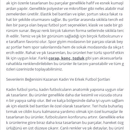
ak için özenle tasarlanan bu parçalar genellikle hafif ve esnek kumaşl
ardan yapılır. Genellikle polyester ve mikrofiber gibi nefes alabilir mal
zemelerden üretilir. Elastik bel bantları ve ipler, şortun sıkıca fakat ra
hat bir şekilde oturmasını sağ
lar. Bu şortlar arasında sıklıkla tercih ed
ilen bir parça olan
beyaz futbol şort
seçenekleri, klasik ve sade bir gö
rünüm sunar. Beyaz renk birçok takımın forma setlerinde sıklıkla terc
ih edilir. Temiz ve şık bir görünüm sağladığı için birçok futbolcunun v
e taraftarın favorisi olur. Spor giyim modasının bir parçası olarak bey
az şortlar hem spor salonlarında hem de sokak modasında da sıkça t
ercih edilir. Rahat ve şık tasarımları, bu ürünleri her türlü sportif etkin
lik için uygun kılar. Farklı
çorap, konç, tozluk
gibi yan aksesuarlarla
rahatlıkla renklendirilebilen bu ürünler ile tarzını yansıtabilir ve tüm g
özleri üzerinizde toplayabilirsiniz.
Sevenlerin Beğenisini Kazanan Kadın Ve Erkek Futbol Şortları
Kadın futbol şortu
, kadın futbolcuların anatomik yapısına uygun olar
ak tasarlanır. Bu ürünler genellikle daha dar kesimli ve vücuda otura
n bir yapıya sahip olur. Bel ve kalça bölgesinde daha iyi uyum sağlam
ak için elastik bel bantları ile özel olarak tasarlanır. Teri hızla buharlaş
tırmak ve cildin kuru kalmasına yardımcı olmak için özel kumaşlar ile
tasarlanan bu ürünler, futbolcuların konforunu artırır. Genellikle erke
k ürünlerine göre biraz daha kısa tasarlanan bu parçalar, hareket özg
ürlüğünü en üst düzeye çıkarır. Canlı
renkler ve şık detaylar, bu ürünl