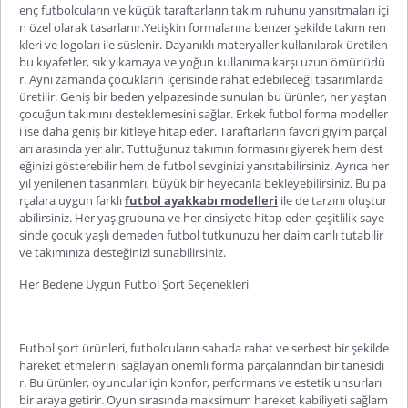
enç futbolcuların ve küçük taraftarların takım ruhunu yansıtmaları içi
n özel olarak tasarlanır.Yetişkin formalarına benzer şekilde takım ren
kleri ve logoları ile süslenir. Dayanıklı materyaller kullanılarak üretilen
bu kıyafetler, sık yıkamaya ve yoğ
un kullanıma karşı uzun ömürlüdü
r. Aynı zamanda çocukların içerisinde rahat edebileceği tasarımlarda
üretilir. Geniş bir beden yelpazesinde sunulan bu ürünler, her yaştan
çocuğun takımını desteklemesini sağlar.
Erkek futbol forma
modeller
i ise daha geniş bir kitleye hitap eder. Taraftarların favori giyim parçal
arı arasında yer alır. Tuttuğunuz takımın formasını giyerek hem dest
eğinizi gösterebilir hem de futbol sevginizi yansıtabilirsiniz. Ayrıca her
yıl yenilenen tasarımları, büyük bir heyecanla bekleyebil
irsiniz. Bu pa
rçalara uygun farklı
futbol ayakkabı modelleri
ile de tarzını oluştur
abilirsiniz. Her yaş grubuna ve her cinsiyete hitap eden çeşitlilik saye
sinde çocuk yaşlı demeden futbol tutkunuzu her daim canlı tutabilir
ve takımınıza desteğinizi sunabilirsiniz.
Her Bedene Uygun Futbol Şort Seçenekleri
Futbol şort
ürünleri, futbolcuların sahada rahat ve serbest bir şekilde
hareket etmelerini sağlayan önemli forma parçalarından bir tanesidi
r. Bu ürünler, oyuncular için konfor, performans ve estetik unsurları
bir araya getirir. Oyun sırasında maksimum hareket kabiliyeti sağlam