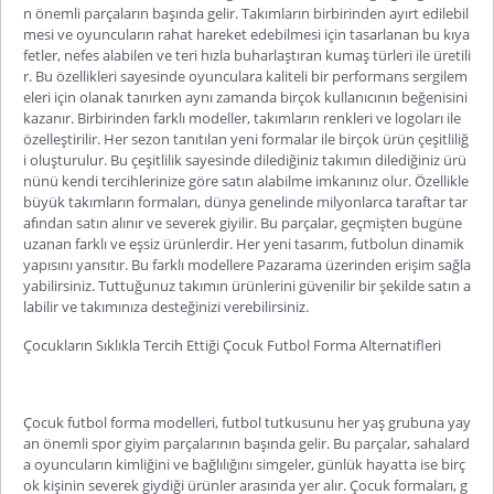
n önemli parçaların başında gelir. Takımların birbirinden ayırt edilebil
mesi ve oyuncuların rahat hareket edebilmesi için tasarlanan bu kıya
fetler, nefes alabilen ve teri hızla buharlaştıran kumaş türleri ile üretili
r. Bu özellikleri sayesinde oyun
culara kaliteli bir performans sergilem
eleri için olanak tanırken aynı zamanda birçok kullanıcının beğenisini
kazanır. Birbirinden farklı modeller, takımların renkleri ve logoları ile
özelleştirilir. Her sezon tanıtılan yeni formalar ile birçok ürün çeşitliliğ
i oluşturulur. Bu çeşitlilik sayesinde dilediğiniz takımın dilediğiniz ürü
nünü kendi tercihlerinize göre satın alabilme imkanınız olur. Özellikle
büyük takımların formaları, dünya genelinde milyonlarca taraftar tar
afından satın alınır ve severek giyili
r. Bu parçalar, geçmişten bugüne
uzanan farklı ve eşsiz ürünlerdir. Her yeni tasarım, futbolun dinamik
yapısını yansıtır. Bu farklı modellere Pazarama üzerinden erişim sağla
yabilirsiniz. Tuttuğunuz takımın ürünlerini güvenilir bir şekilde satın a
labilir ve takımınıza desteğinizi verebilirsiniz.
Çocukların Sıklıkla Tercih Ettiği Çocuk Futbol Forma Alternatifleri
Çocuk futbol forma
modelleri, futbol tutkusunu her yaş grubuna yay
an önemli spor giyim parçalarının başında gelir. Bu parçalar, sahalard
a oyuncuların kimliğini ve bağlılığını simgeler, günlük hayatta ise birç
ok kişinin severek giydiği ürünler arasında yer alır. Çocuk formaları, g