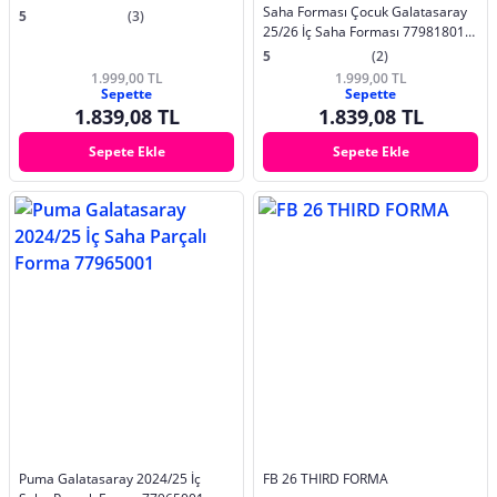
Saha Forması Çocuk Galatasaray
5
(3)
25/26 İç Saha Forması 77981801
Kırmızı
5
(2)
1.999,00 TL
1.999,00 TL
Sepette
Sepette
1.839,08 TL
1.839,08 TL
Sepete Ekle
Sepete Ekle
Puma Galatasaray 2024/25 İç
FB 26 THIRD FORMA