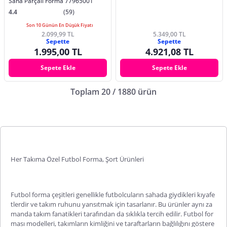
Saha Parçalı Forma 77965001
4.4
(59)
Son 10 Günün En Düşük Fiyatı
2.099,99 TL
5.349,00 TL
Sepette
Sepette
1.995,00 TL
4.921,08 TL
Sepete Ekle
Sepete Ekle
Toplam 20 / 1880 ürün
Her Takıma Özel Futbol Forma, Şort Ürünleri
Futbol forma
çeşitleri
genellikle futbolcuların sahada giydikleri kıyafe
tlerdir ve takım ruhunu yansıtmak için tasarlanır. Bu ürünler aynı za
manda takım fanatikleri tarafından da sıklıkla tercih edilir.
Futbol for
ması modelleri
, takımların kimliğini ve taraftarların bağlılığını göstere