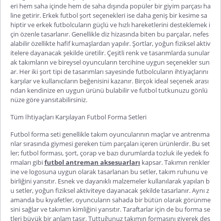
eri hem saha içinde hem de saha dışında popüler bir giyim parçası ha
line getirir.
Erkek futbol şort
seçenekleri ise daha geniş bir kesime sa
hiptir ve erkek futbolcuların güçlü ve hızlı hareketlerini desteklemek i
çin özenle tasarlanır. Genellikle diz hizasında biten bu parçalar, nefes
alabilir özellikte hafif kumaşlardan yapılır. Şortlar, yoğun fiziksel aktiv
itelere dayanacak şekilde üretilir. Çeşitli renk ve tasarımlarda sunular
ak takımların ve bireysel oyuncuların tercihine
uygun seçenekler sun
ar. Her iki şort tipi de tasarımları sayesinde futbolcuların ihtiyaçlarını
karşılar ve kullanıcıların beğenisini kazanır. Birçok ideal seçenek arası
ndan kendinize en uygun ürünü bulabilir ve futbol tutkunuzu gönlü
nüze göre yansıtabilirsiniz.
Tüm İhtiyaçları Karşılayan Futbol Forma Setleri
Futbol forma seti
genellikle takım oyuncularının maçlar ve antrenma
nlar sırasında giymesi gereken tüm parçaları içeren ürünlerdir. Bu set
ler; futbol forması, şort, çorap ve bazı durumlarda tozluk ile yedek fo
rmaları gibi
futbol antreman aksesuarları
kapsar. Takımın renkler
ine ve logosuna uygun olarak tasarlanan bu setler, takım ruhunu ve
birliğini yansıtır. Esnek ve dayanıklı malzemeler kullanılarak yapılan b
u setler, yoğun fiziksel aktiviteye dayanacak şekilde tasarlanır. Aynı z
amanda bu kıyafetler, oyuncuların sahada bir bütün olarak görünme
sini sağlar ve takımın kimliğini yansıtır. Taraftarlar için de bu forma se
tleri büyük bir anlam taşır. Tuttuğunuz takımın formasını giyerek des